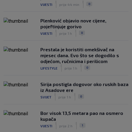
|
|
0
VIJESTI
prije 44 min
Plenković objavio nove cijene,
pojeftinjuje gorivo
|
|
0
VIJESTI
prije 1 h
Prestala je koristiti omekšivač na
mjesec dana. Evo što se dogodilo s
odjećom, ručnicima i perilicom
|
|
0
LIFESTYLE
prije 1 h
Sirija postigla dogovor oko ruskih baza
iz Asadove ere
|
|
0
SVIJET
prije 1 h
Bor visok 13,5 metara pao na osmero
kupača
|
|
1
VIJESTI
prije 2 h