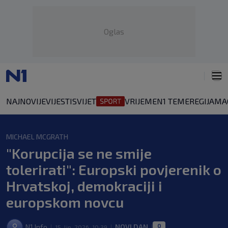
Oglas
NAJNOVIJE
VIJESTI
SVIJET
VRIJEME
N1 TEME
REGIJA
MA
MICHAEL MCGRATH
"Korupcija se ne smije
tolerirati": Europski povjerenik o
Hrvatskoj, demokraciji i
europskom novcu
0
N1 Info
NOVI DAN
15. lip. 2026. 10:39
|
|
|