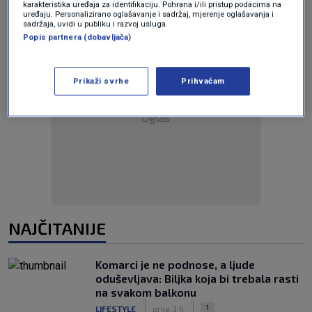
karakteristika uređaja za identifikaciju. Pohrana i/ili pristup podacima na
uređaju. Personalizirano oglašavanje i sadržaj, mjerenje oglašavanja i
sadržaja, uvidi u publiku i razvoj usluga.
Popis partnera (dobavljača)
Prikaži svrhe
Prihvaćam
Oglas
NAJČITANIJE
Komarci je ne podnose, a ljude
oduševljava: Biljka koja bi trebala rasti
na svakom balkonu
|
|
1
LIFESTYLE
prije 3 h