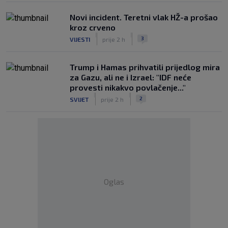
Novi incident. Teretni vlak HŽ-a prošao
kroz crveno
|
|
3
VIJESTI
prije 2 h
Trump i Hamas prihvatili prijedlog mira
za Gazu, ali ne i Izrael: "IDF neće
provesti nikakvo povlačenje..."
|
|
2
SVIJET
prije 2 h
Oglas