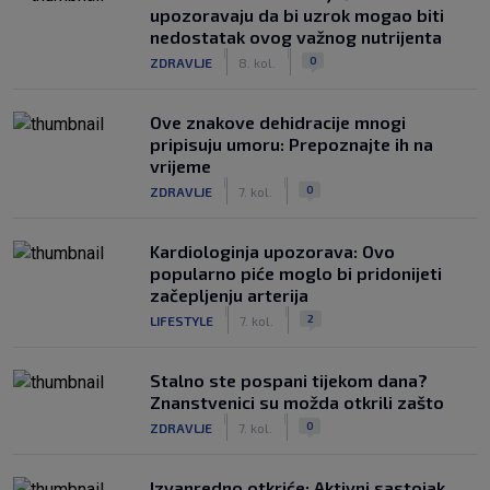
upozoravaju da bi uzrok mogao biti
nedostatak ovog važnog nutrijenta
|
|
0
ZDRAVLJE
8. kol.
Ove znakove dehidracije mnogi
pripisuju umoru: Prepoznajte ih na
vrijeme
|
|
0
ZDRAVLJE
7. kol.
Kardiologinja upozorava: Ovo
popularno piće moglo bi pridonijeti
začepljenju arterija
|
|
2
LIFESTYLE
7. kol.
Stalno ste pospani tijekom dana?
Znanstvenici su možda otkrili zašto
|
|
0
ZDRAVLJE
7. kol.
Izvanredno otkriće: Aktivni sastojak