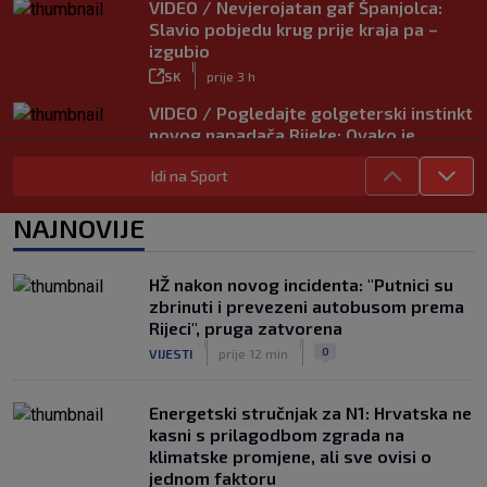
VIDEO / Nevjerojatan gaf Španjolca:
Slavio pobjedu krug prije kraja pa –
izgubio
|
SK
prije 3 h
VIDEO / Pogledajte golgeterski instinkt
novog napadača Rijeke: Ovako je
zabijao u Bundesligi
Idi na Sport
|
SK
prije 5 h
NAJNOVIJE
HŽ nakon novog incidenta: "Putnici su
zbrinuti i prevezeni autobusom prema
Rijeci", pruga zatvorena
|
|
0
VIJESTI
prije 12 min
Energetski stručnjak za N1: Hrvatska ne
kasni s prilagodbom zgrada na
klimatske promjene, ali sve ovisi o
jednom faktoru