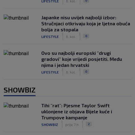
0
LIFESTYLE
6. kol.
Japanke nisu uvijek najbolji izbor:
Stručnjaci otkrivaju koja je ljetna obuća
bolja za stopala
|
|
0
LIFESTYLE
6. kol.
Ovo su najbolji europski "drugi
gradovi" koje vrijedi posjetiti. Među
njima i jedan hrvatski
|
|
0
LIFESTYLE
6. kol.
SHOWBIZ
Tihi "rat": Pjesme Taylor Swift
uklonjene iz objava Bijele kuće i
Trumpove kampanje
|
|
2
SHOWBIZ
prije 7 h