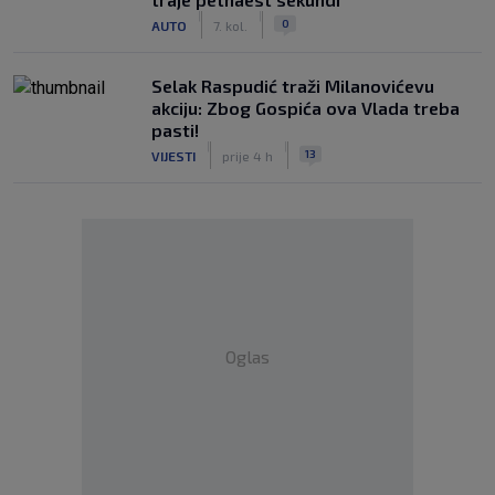
|
|
0
AUTO
7. kol.
Selak Raspudić traži Milanovićevu
akciju: Zbog Gospića ova Vlada treba
pasti!
|
|
13
VIJESTI
prije 4 h
Oglas