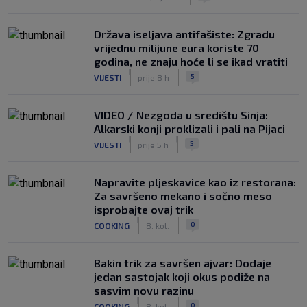
Država iseljava antifašiste: Zgradu
vrijednu milijune eura koriste 70
godina, ne znaju hoće li se ikad vratiti
|
|
5
VIJESTI
prije 8 h
VIDEO / Nezgoda u središtu Sinja:
Alkarski konji proklizali i pali na Pijaci
|
|
5
VIJESTI
prije 5 h
Napravite pljeskavice kao iz restorana:
Za savršeno mekano i sočno meso
isprobajte ovaj trik
|
|
0
COOKING
8. kol.
Bakin trik za savršen ajvar: Dodaje
jedan sastojak koji okus podiže na
sasvim novu razinu
|
|
0
COOKING
8. kol.