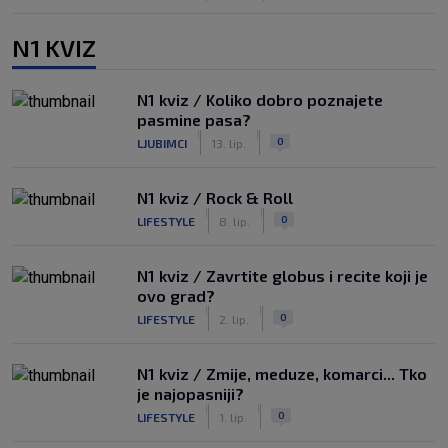
N1 KVIZ
N1 kviz / Koliko dobro poznajete
pasmine pasa?
|
|
0
LJUBIMCI
13. lip.
N1 kviz / Rock & Roll
|
|
0
LIFESTYLE
8. lip.
N1 kviz / Zavrtite globus i recite koji je
ovo grad?
|
|
0
LIFESTYLE
2. lip.
N1 kviz / Zmije, meduze, komarci... Tko
je najopasniji?
|
|
0
LIFESTYLE
1. lip.