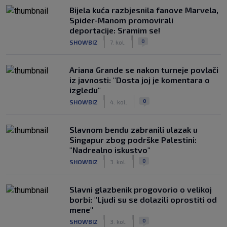
Bijela kuća razbjesnila fanove Marvela,
Spider-Manom promovirali
deportacije: Sramim se!
|
|
0
SHOWBIZ
7. kol.
Ariana Grande se nakon turneje povlači
iz javnosti: "Dosta joj je komentara o
izgledu"
|
|
0
SHOWBIZ
4. kol.
Slavnom bendu zabranili ulazak u
Singapur zbog podrške Palestini:
"Nadrealno iskustvo"
|
|
0
SHOWBIZ
3. kol.
Slavni glazbenik progovorio o velikoj
borbi: "Ljudi su se dolazili oprostiti od
mene"
|
|
0
SHOWBIZ
3. kol.