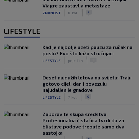
Viagre zaustavlja metastaze
|
|
2
ZNANOST
6. kol.
LIFESTYLE
Kad je najbolje uzeti pauzu za ručak na
poslu? Evo što kažu stručnjaci
|
|
0
LIFESTYLE
prije 11 h
Deset najdužih letova na svijetu: Traju
gotovo cijeli dan i povezuju
najudaljenije gradove
|
|
0
LIFESTYLE
7. kol.
Zaboravite skupa sredstva:
Profesionalna čistačica tvrdi da za
blistave podove trebate samo dva
sastojka
|
|