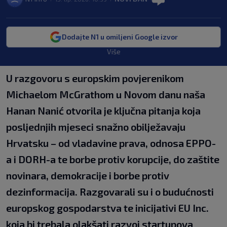
Dodajte N1 u omiljeni Google izvor
Više
U razgovoru s europskim povjerenikom
Michaelom McGrathom u Novom danu naša
Hanan Nanić otvorila je ključna pitanja koja
posljednjih mjeseci snažno obilježavaju
Hrvatsku – od vladavine prava, odnosa EPPO-
a i DORH-a te borbe protiv korupcije, do zaštite
novinara, demokracije i borbe protiv
dezinformacija. Razgovarali su i o budućnosti
europskog gospodarstva te inicijativi EU Inc.
koja bi trebala olakšati razvoj startupova