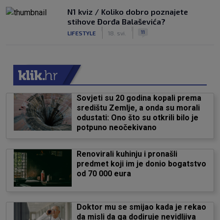
N1 kviz / Koliko dobro poznajete
stihove Đorđa Balaševića?
|
|
11
LIFESTYLE
18. svi.
Sovjeti su 20 godina kopali prema
središtu Zemlje, a onda su morali
odustati: Ono što su otkrili bilo je
potpuno neočekivano
Renovirali kuhinju i pronašli
predmet koji im je donio bogatstvo
od 70 000 eura
Doktor mu se smijao kada je rekao
da misli da ga dodiruje nevidljiva