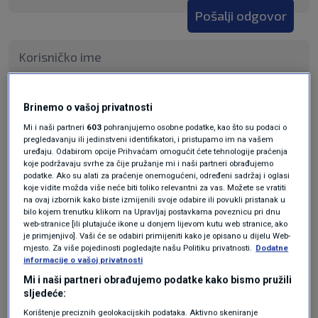
Pošalji odgovor
Pošalji
Brinemo o vašoj privatnosti
Mi i naši partneri
603
pohranjujemo osobne podatke, kao što su podaci o
pregledavanju ili jedinstveni identifikatori, i pristupamo im na vašem
uređaju. Odabirom opcije Prihvaćam omogućit ćete tehnologije praćenja
koje podržavaju svrhe za čije pružanje mi i naši partneri obrađujemo
podatke. Ako su alati za praćenje onemogućeni, određeni sadržaj i oglasi
koje vidite možda više neće biti toliko relevantni za vas. Možete se vratiti
na ovaj izbornik kako biste izmijenili svoje odabire ili povukli pristanak u
bilo kojem trenutku klikom na Upravljaj postavkama poveznicu pri dnu
web-stranice [ili plutajuće ikone u donjem lijevom kutu web stranice, ako
je primjenjivo]. Vaši će se odabiri primijeniti kako je opisano u dijelu Web-
mjesto. Za više pojedinosti pogledajte našu Politiku privatnosti.
Dodatne
Oglas
informacije o vašoj privatnosti
Mi i naši partneri obrađujemo podatke kako bismo pružili
sljedeće:
Korištenje preciznih geolokacijskih podataka. Aktivno skeniranje