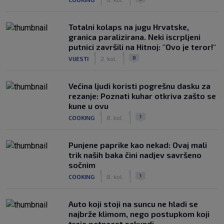
Totalni kolaps na jugu Hrvatske,
granica paralizirana. Neki iscrpljeni
putnici završili na Hitnoj: "Ovo je teror!"
|
|
8
VIJESTI
2. kol.
Većina ljudi koristi pogrešnu dasku za
rezanje: Poznati kuhar otkriva zašto se
kune u ovu
|
|
1
COOKING
8. kol.
Punjene paprike kao nekad: Ovaj mali
trik naših baka čini nadjev savršeno
sočnim
|
|
1
COOKING
8. kol.
Auto koji stoji na suncu ne hladi se
najbrže klimom, nego postupkom koji
traje petnaest sekundi