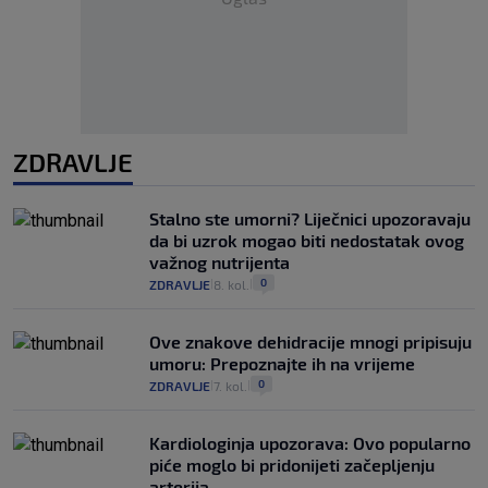
ZDRAVLJE
Stalno ste umorni? Liječnici upozoravaju
da bi uzrok mogao biti nedostatak ovog
važnog nutrijenta
0
ZDRAVLJE
8. kol.
|
|
Ove znakove dehidracije mnogi pripisuju
umoru: Prepoznajte ih na vrijeme
0
ZDRAVLJE
7. kol.
|
|
Kardiologinja upozorava: Ovo popularno
piće moglo bi pridonijeti začepljenju
arterija