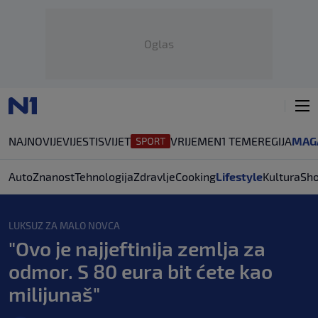
Oglas
NAJNOVIJE
VIJESTI
SVIJET
VRIJEME
N1 TEME
REGIJA
MAG
Auto
Znanost
Tehnologija
Zdravlje
Cooking
Lifestyle
Kultura
Sh
LUKSUZ ZA MALO NOVCA
"Ovo je najjeftinija zemlja za
odmor. S 80 eura bit ćete kao
milijunaš"