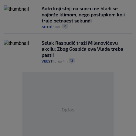
Auto koji stoji na suncu ne hladi se
najbrže klimom, nego postupkom koji
traje petnaest sekundi
0
AUTO
7. kol.
|
|
Selak Raspudić traži Milanovićevu
akciju: Zbog Gospića ova Vlada treba
pasti!
13
VIJESTI
prije 4 h
|
|
Oglas