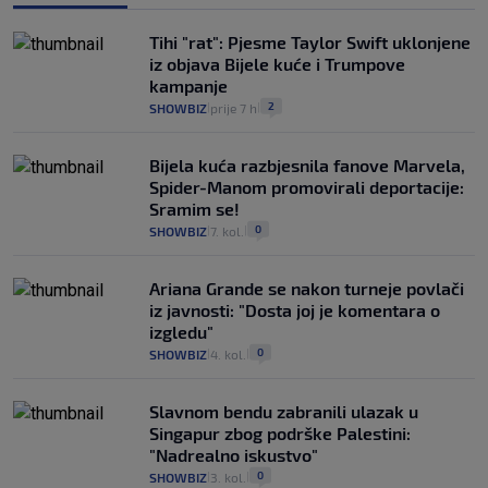
Tihi "rat": Pjesme Taylor Swift uklonjene
iz objava Bijele kuće i Trumpove
kampanje
2
SHOWBIZ
prije 7 h
|
|
Bijela kuća razbjesnila fanove Marvela,
Spider-Manom promovirali deportacije:
Sramim se!
0
SHOWBIZ
7. kol.
|
|
Ariana Grande se nakon turneje povlači
iz javnosti: "Dosta joj je komentara o
izgledu"
0
SHOWBIZ
4. kol.
|
|
Slavnom bendu zabranili ulazak u
Singapur zbog podrške Palestini:
"Nadrealno iskustvo"
0
SHOWBIZ
3. kol.
|
|