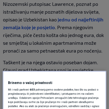
Nizozemski putopisac Lawrence, poznat po
istraživanju manje poznatih dijelova svijeta,
opisao je Uzbekistan kao
jednu od najjeftinijih
zemalja koje je posjetio
. Prema njegovim
riječima, piće često košta oko jednog eura, dok
se smještaj u lokalnim apartmanima može
pronaći za samo petnaestak eura po noćenju.
Taškent je na njega ostavio poseban dojam.
Glavni grad Uzbekistana spoj je sovjetske
arhitekture, modernih zgrada i povijesne
Brinemo o vašoj privatnosti
baštine. S jedne strane nalaze se moderni
Mi i naši partneri
603
pohranjujemo osobne podatke, kao što su podaci o
neboderi, dok se s druge mogu vidjeti metro
pregledavanju ili jedinstveni identifikatori, i pristupamo im na vašem
uređaju. Odabirom opcije Prihvaćam omogućit ćete tehnologije praćenja
stanice koje mnogi smatraju pravim
koje podržavaju svrhe za čije pružanje mi i naši partneri obrađujemo
podatke. Ako su alati za praćenje onemogućeni, određeni sadržaj i oglasi