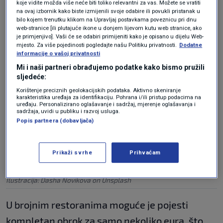
umjetničkim djelima zbog luksuznog interijera i
koje vidite možda više neće biti toliko relevantni za vas. Možete se vratiti
na ovaj izbornik kako biste izmijenili svoje odabire ili povukli pristanak u
neobičnog dizajna, piše
Nova.rs
.
bilo kojem trenutku klikom na Upravljaj postavkama poveznicu pri dnu
web-stranice [ili plutajuće ikone u donjem lijevom kutu web stranice, ako
je primjenjivo]. Vaši će se odabiri primijeniti kako je opisano u dijelu Web-
mjesto. Za više pojedinosti pogledajte našu Politiku privatnosti.
Dodatne
informacije o vašoj privatnosti
Mi i naši partneri obrađujemo podatke kako bismo pružili
sljedeće:
Korištenje preciznih geolokacijskih podataka. Aktivno skeniranje
karakteristika uređaja za identifikaciju. Pohrana i/ili pristup podacima na
uređaju. Personalizirano oglašavanje i sadržaj, mjerenje oglašavanja i
sadržaja, uvidi u publiku i razvoj usluga.
Popis partnera (dobavljača)
Prikaži svrhe
Prihvaćam
Ilustracija: Dasha Novikova on Unsplash
U brojnim restoranima moguće je pojesti
kompletan obrok za samo nekoliko eura, što