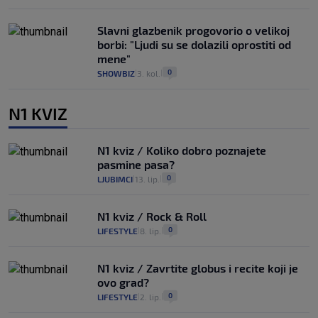
Slavni glazbenik progovorio o velikoj
borbi: "Ljudi su se dolazili oprostiti od
mene"
0
SHOWBIZ
3. kol.
|
|
N1 KVIZ
N1 kviz / Koliko dobro poznajete
pasmine pasa?
0
LJUBIMCI
13. lip.
|
|
N1 kviz / Rock & Roll
0
LIFESTYLE
8. lip.
|
|
N1 kviz / Zavrtite globus i recite koji je
ovo grad?
0
LIFESTYLE
2. lip.
|
|