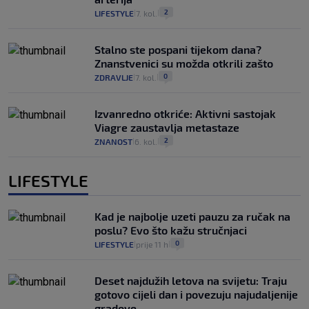
2
LIFESTYLE
7. kol.
|
|
Stalno ste pospani tijekom dana?
Znanstvenici su možda otkrili zašto
0
ZDRAVLJE
7. kol.
|
|
Izvanredno otkriće: Aktivni sastojak
Viagre zaustavlja metastaze
2
ZNANOST
6. kol.
|
|
LIFESTYLE
Kad je najbolje uzeti pauzu za ručak na
poslu? Evo što kažu stručnjaci
0
LIFESTYLE
prije 11 h
|
|
Deset najdužih letova na svijetu: Traju
gotovo cijeli dan i povezuju najudaljenije
gradove