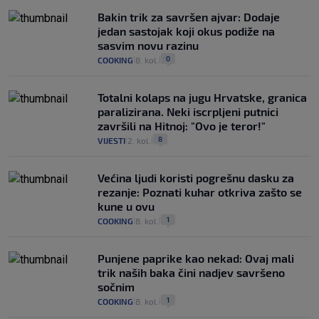
Bakin trik za savršen ajvar: Dodaje
jedan sastojak koji okus podiže na
sasvim novu razinu
0
COOKING
8. kol.
|
|
Totalni kolaps na jugu Hrvatske, granica
paralizirana. Neki iscrpljeni putnici
završili na Hitnoj: "Ovo je teror!"
8
VIJESTI
2. kol.
|
|
Većina ljudi koristi pogrešnu dasku za
rezanje: Poznati kuhar otkriva zašto se
kune u ovu
1
COOKING
8. kol.
|
|
Punjene paprike kao nekad: Ovaj mali
trik naših baka čini nadjev savršeno
sočnim
1
COOKING
8. kol.
|
|