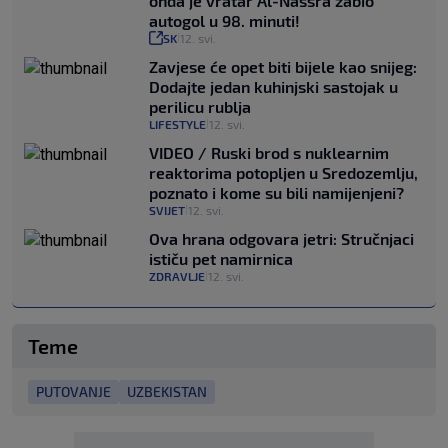
onda je vratar Al-Nassra zabio
autogol u 98. minuti!
SK
12. svi.
|
Zavjese će opet biti bijele kao snijeg:
Dodajte jedan kuhinjski sastojak u
perilicu rublja
LIFESTYLE
12. svi.
|
VIDEO / Ruski brod s nuklearnim
reaktorima potopljen u Sredozemlju,
poznato i kome su bili namijenjeni?
SVIJET
12. svi.
|
Ova hrana odgovara jetri: Stručnjaci
ističu pet namirnica
ZDRAVLJE
12. svi.
|
Teme
PUTOVANJE
UZBEKISTAN