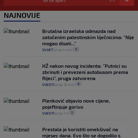
Idi na Sport
vidjeti na akcijama u trgovinama"
8
VIJESTI
3. kol.
NAJNOVIJE
|
|
Selidba je jedno od stresnijih iskustava.
Evo aktualnih cijena i nekoliko savjeta
Brutalna izraelska odmazda nad
da prođe što lakše i jeftinije
zatočenim palestinskim liječnicima: "Nije
0
VIJESTI
2. kol.
|
|
mogao disati..."
0
SVIJET
prije 4 min
|
|
HŽ nakon novog incidenta: "Putnici su
zbrinuti i prevezeni autobusom prema
Rijeci", pruga zatvorena
0
VIJESTI
prije 16 min
|
|
Plenković objavio nove cijene,
pojeftinjuje gorivo
2
VIJESTI
prije 1 h
|
|
Prestala je koristiti omekšivač na
mjesec dana. Evo što se dogodilo s