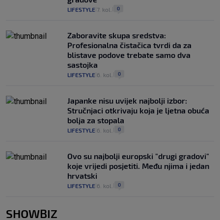
0
LIFESTYLE
7. kol.
|
|
Zaboravite skupa sredstva:
Profesionalna čistačica tvrdi da za
blistave podove trebate samo dva
sastojka
0
LIFESTYLE
6. kol.
|
|
Japanke nisu uvijek najbolji izbor:
Stručnjaci otkrivaju koja je ljetna obuća
bolja za stopala
0
LIFESTYLE
6. kol.
|
|
Ovo su najbolji europski "drugi gradovi"
koje vrijedi posjetiti. Među njima i jedan
hrvatski
0
LIFESTYLE
6. kol.
|
|
SHOWBIZ