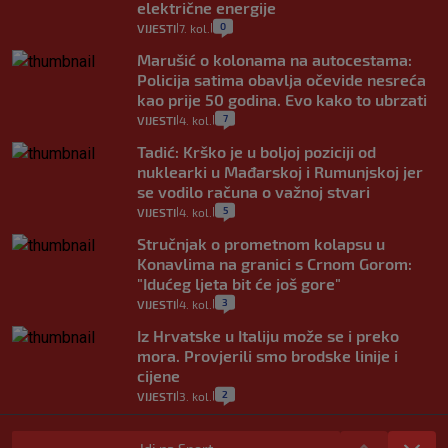
električne energije
0
VIJESTI
7. kol.
|
|
Marušić o kolonama na autocestama:
Policija satima obavlja očevide nesreća
kao prije 50 godina. Evo kako to ubrzati
7
VIJESTI
4. kol.
|
|
Tadić: Krško je u boljoj poziciji od
nuklearki u Mađarskoj i Rumunjskoj jer
se vodilo računa o važnoj stvari
5
VIJESTI
4. kol.
|
|
Stručnjak o prometnom kolapsu u
Konavlima na granici s Crnom Gorom:
"Idućeg ljeta bit će još gore"
3
VIJESTI
4. kol.
|
|
Iz Hrvatske u Italiju može se i preko
mora. Provjerili smo brodske linije i
cijene
2
VIJESTI
3. kol.
|
|
Uzgajivač objasnio zašto kilogram
rajčica košta deset eura: "Nećete ih