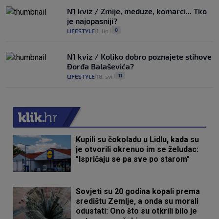
N1 kviz / Zmije, meduze, komarci... Tko
je najopasniji?
0
LIFESTYLE
1. lip.
|
|
N1 kviz / Koliko dobro poznajete stihove
Đorđa Balaševića?
11
LIFESTYLE
18. svi.
|
|
Kupili su čokoladu u Lidlu, kada su
je otvorili okrenuo im se želudac:
"Ispričaju se pa sve po starom"
Sovjeti su 20 godina kopali prema
središtu Zemlje, a onda su morali
odustati: Ono što su otkrili bilo je