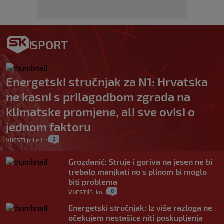
SPORT
Energetski stručnjak za N1: Hrvatska
ne kasni s prilagodbom zgrada na
klimatske promjene, ali sve ovisi o
jednom faktoru
2
VIJESTI
prije 1 h
|
|
Grozdanić: Struje i goriva na jesen ne bi
trebalo manjkati no s plinom bi moglo
biti problema
0
VIJESTI
8. kol.
|
|
Energetski stručnjak: Iz više razloga ne
očekujem nestašice niti poskupljenja