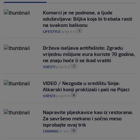
Komarci je ne podnose, a ljude
oduševljava: Biljka koja bi trebala rasti
na svakom balkonu
1
LIFESTYLE
prije 4 h
|
|
Država iseljava antifašiste: Zgradu
vrijednu milijune eura koriste 70 godina,
ne znaju hoće li se ikad vratiti
7
VIJESTI
prije 9 h
|
|
VIDEO / Nezgoda u središtu Sinja:
Alkarski konji proklizali i pali na Pijaci
6
VIJESTI
prije 6 h
|
|
Napravite pljeskavice kao iz restorana:
Za savršeno mekano i sočno meso
isprobajte ovaj trik
0
COOKING
8. kol.
|
|