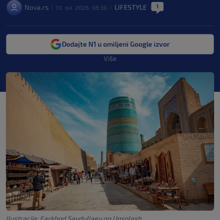
1
Nova.rs
LIFESTYLE
13. svi. 2026. 08:30
|
|
|
Dodajte N1 u omiljeni Google izvor
Više
Ilustracija: Farkhod Saydullaev on Unsplash