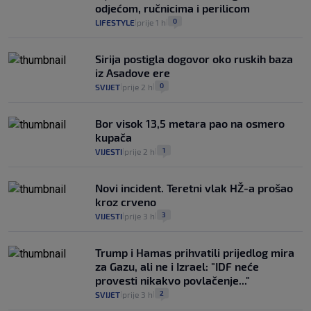
odjećom, ručnicima i perilicom
0
LIFESTYLE
prije 1 h
|
|
Sirija postigla dogovor oko ruskih baza
iz Asadove ere
0
SVIJET
prije 2 h
|
|
Bor visok 13,5 metara pao na osmero
kupača
1
VIJESTI
prije 2 h
|
|
Novi incident. Teretni vlak HŽ-a prošao
kroz crveno
3
VIJESTI
prije 3 h
|
|
Trump i Hamas prihvatili prijedlog mira
za Gazu, ali ne i Izrael: "IDF neće
provesti nikakvo povlačenje..."
2
SVIJET
prije 3 h
|
|