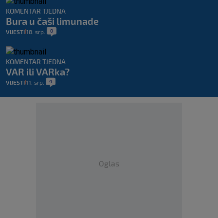
KOMENTAR TJEDNA
Bura u čaši limunade
0
VIJESTI
18. srp.
|
|
KOMENTAR TJEDNA
VAR ili VARka?
4
VIJESTI
11. srp.
|
|
Oglas