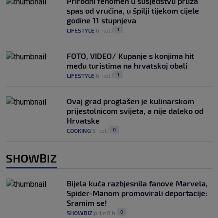
Prirodni fenomen u susjedstvu pruža
spas od vrućina, u špilji tijekom cijele
godine 11 stupnjeva
1
LIFESTYLE
6. kol.
|
|
FOTO, VIDEO/ Kupanje s konjima hit
među turistima na hrvatskoj obali
1
LIFESTYLE
6. kol.
|
|
Ovaj grad proglašen je kulinarskom
prijestolnicom svijeta, a nije daleko od
Hrvatske
0
COOKING
5. kol.
|
|
SHOWBIZ
Bijela kuća razbjesnila fanove Marvela,
Spider-Manom promovirali deportacije:
Sramim se!
0
SHOWBIZ
prije 6 h
|
|