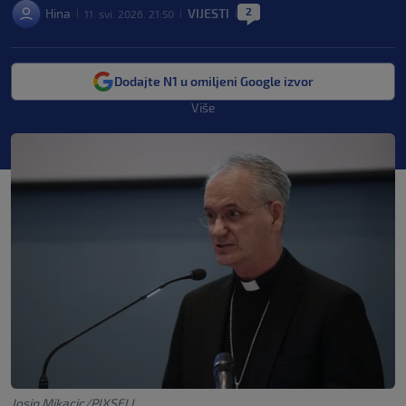
2
Hina
VIJESTI
11. svi. 2026. 21:50
|
|
|
Dodajte N1 u omiljeni Google izvor
Više
Josip Mikacic/PIXSELL