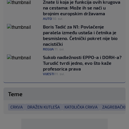
Znate li koja je funkcija ovih krugova
na cestama: Može ih se naći u
brojnim europskim državama
AUTO
10. svi.
|
Boris Tadić za N1: Povlačenje
paralela između ustaša i četnika je
besmisleno. Četnički pokret nije bio
nacistički
REGIJA
11. svi.
|
Sukob nadležnosti EPPO-a i DORH-a?
Turudić tvrdi jedno, evo što kaže
profesorica prava
VIJESTI
11. svi.
|
Teme
CRKVA
DRAŽEN KUTLEŠA
KATOLIČKA CRKVA
ZAGREBAČKI 