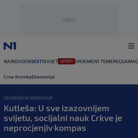
Oglas
NAJNOVIJE
VIJESTI
SVIJET
VRIJEME
N1 TEME
REGIJA
MAG
Crna Kronika
Ekonomija
ZAGREBAČKI NADBISKUP
Kutleša: U sve izazovnijem
svijetu, socijalni nauk Crkve je
neprocjenjiv kompas