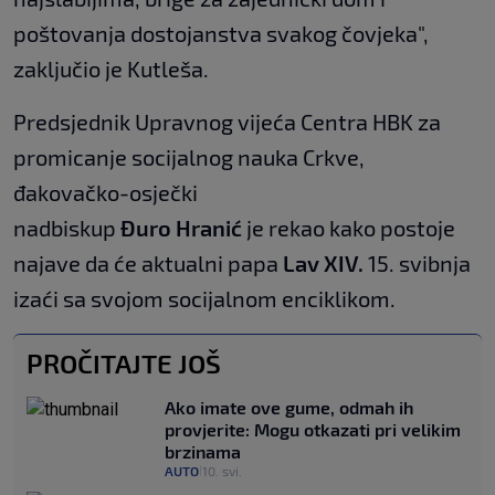
poštovanja dostojanstva svakog čovjeka",
zaključio je Kutleša.
Predsjednik Upravnog vijeća Centra HBK za
promicanje socijalnog nauka Crkve,
đakovačko-osječki
nadbiskup
Đuro Hranić
je rekao kako postoje
najave da će aktualni papa
Lav XIV.
15. svibnja
izaći sa svojom socijalnom enciklikom.
PROČITAJTE JOŠ
Ako imate ove gume, odmah ih
provjerite: Mogu otkazati pri velikim
brzinama
AUTO
10. svi.
|