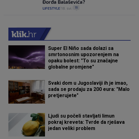
Đorđa Balaševića?
11
LIFESTYLE
18. svi.
|
|
Super El Niño sada dolazi sa
smrtonosnim upozorenjem na
opaku bolest: "To su značajne
globalne promjene"
Svaki dom u Jugoslaviji ih je imao,
sada se prodaju za 200 eura: "Malo
pretjerujete"
Ljudi su počeli stavljati limun
pokraj kreveta: Tvrde da rješava
jedan veliki problem