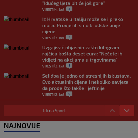
"Idućeg ljeta bit će još gore"
3
VIJESTI
4. kol.
|
|
Iz Hrvatske u Italiju može se i preko
mora. Provjerili smo brodske linije i
cijene
2
VIJESTI
3. kol.
|
|
Uzgajivač objasnio zašto kilogram
rajčica košta deset eura: "Nećete ih
vidjeti na akcijama u trgovinama"
8
VIJESTI
3. kol.
|
|
Selidba je jedno od stresnijih iskustava.
Evo aktualnih cijena i nekoliko savjeta
da prođe što lakše i jeftinije
0
VIJESTI
2. kol.
|
|
Izračunali smo koliko košta putovanje
automobilom na Hvar iz Zagreba, a
Idi na Sport
koliko iz Osijeka
14
VIJESTI
2. kol.
NAJNOVIJE
|
|
"Kći je otišla na more, a zaboravila