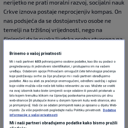
nerijetko ne prati moralni razvoj, socijalni nauk
Crkve iznova postaje neprocjenjiv kompas. On
nas podsjeća da se dostojanstvo osobe ne
temelji na tržišnoj vrijednosti, nego na
činjenici da je svaka ljudska osoba stvorena na
sliku Božju", rekao je
Kutleša
na svečanosti u
Brinemo o vašoj privatnosti
Nadbiskupijskome pastoralnom institutu.
Mi i naši partneri
603
pohranjujemo osobne podatke, kao što su podaci o
pregledavanju ili jedinstveni identifikatori, i pristupamo im na vašem
uređaju. Odabirom opcije Prihvaćam omogućit ćete tehnologije praćenja
Nadbiskup Kutleša: Isti ljudi koji
koje podržavaju svrhe za čije pružanje mi i naši partneri obrađujemo
danas mašu granama i klikću
podatke. Ako su alati za praćenje onemogućeni, određeni sadržaj i oglasi
'Hosana', sutra viču 'Raspni ga'
koje vidite možda više neće biti toliko relevantni za vas. Možete se vratiti
VIJESTI
29. ožu.
|
na ovaj izbornik kako biste izmijenili svoje odabire ili povukli pristanak u
bilo kojem trenutku klikom na Upravljaj postavkama poveznicu pri dnu
Nadbiskup Kutleša: Stepinac je pastir
web-stranice [ili plutajuće ikone u donjem lijevom kutu web stranice, ako
Crkve zagrebačke i mučenik savjesti
je primjenjivo]. Vaši će se odabiri primijeniti kako je opisano u dijelu Web-
VIJESTI
10. velj.
|
mjesto. Za više pojedinosti pogledajte našu Politiku privatnosti.
Dodatne
informacije o vašoj privatnosti
Mi i naši partneri obrađujemo podatke kako bismo pružili
Podsjetio je da je sveti
Ivan Pavao II.
, u enciklici