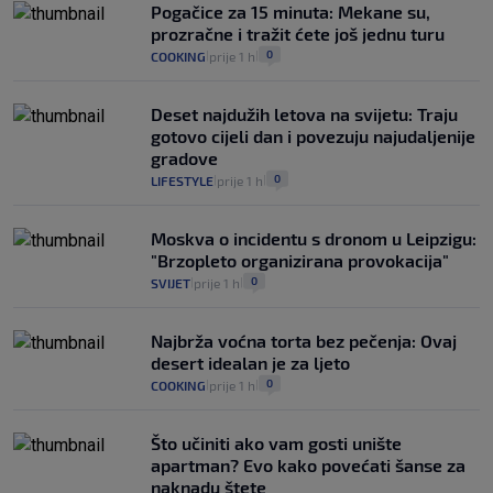
zdravstvenu iskaznicu". Kakva su prava
Pogačice za 15 minuta: Mekane su,
pacijenata izvan mjesta prebivališta?
prozračne i tražit ćete još jednu turu
1
VIJESTI
1. kol.
|
|
0
COOKING
prije 1 h
|
|
Deset najdužih letova na svijetu: Traju
gotovo cijeli dan i povezuju najudaljenije
gradove
0
LIFESTYLE
prije 1 h
|
|
Moskva o incidentu s dronom u Leipzigu:
"Brzopleto organizirana provokacija"
0
SVIJET
prije 1 h
|
|
Najbrža voćna torta bez pečenja: Ovaj
desert idealan je za ljeto
0
COOKING
prije 1 h
|
|
Što učiniti ako vam gosti unište
apartman? Evo kako povećati šanse za
naknadu štete