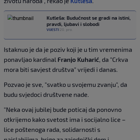
životu naroda", rekao je
Kutleša
.
Kutleša: Budućnost se gradi na istini,
pravdi, ljubavi i slobodi
VIJESTI
20. pro.
|
Istaknuo je da je poziv koji je u tim vremenima
ponavljao kardinal
Franjo Kuharić
, da "Crkva
mora biti savjest društva" vrijedi i danas.
Pozvao je sve, "svatko u svojemu zvanju", da
budu svjedoci društvene nade.
"Neka ovaj jubilej bude poticaj da ponovno
otkrijemo kako svetost ima i socijalno lice –
lice poštenoga rada, solidarnosti s
najslabijima, brige za zajednički dom i