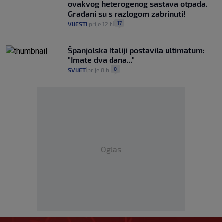
ovakvog heterogenog sastava otpada.
Građani su s razlogom zabrinuti!
17
VIJESTI
prije 12 h
|
|
Španjolska Italiji postavila ultimatum:
"Imate dva dana..."
0
SVIJET
prije 8 h
|
|
Oglas