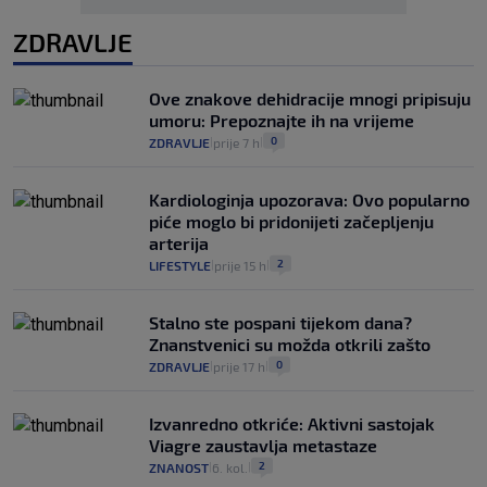
ZDRAVLJE
Ove znakove dehidracije mnogi pripisuju
umoru: Prepoznajte ih na vrijeme
0
ZDRAVLJE
prije 7 h
|
|
Kardiologinja upozorava: Ovo popularno
piće moglo bi pridonijeti začepljenju
arterija
2
LIFESTYLE
prije 15 h
|
|
Stalno ste pospani tijekom dana?
Znanstvenici su možda otkrili zašto
0
ZDRAVLJE
prije 17 h
|
|
Izvanredno otkriće: Aktivni sastojak
Viagre zaustavlja metastaze
2
ZNANOST
6. kol.
|
|