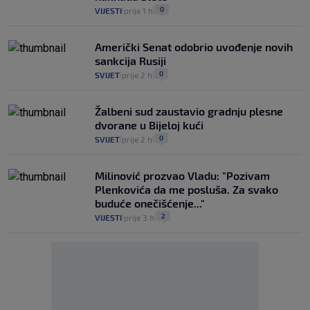
0
VIJESTI
prije 1 h
|
|
Američki Senat odobrio uvođenje novih
sankcija Rusiji
0
SVIJET
prije 2 h
|
|
Žalbeni sud zaustavio gradnju plesne
dvorane u Bijeloj kući
0
SVIJET
prije 2 h
|
|
Milinović prozvao Vladu: "Pozivam
Plenkovića da me posluša. Za svako
buduće onečišćenje..."
2
VIJESTI
prije 3 h
|
|