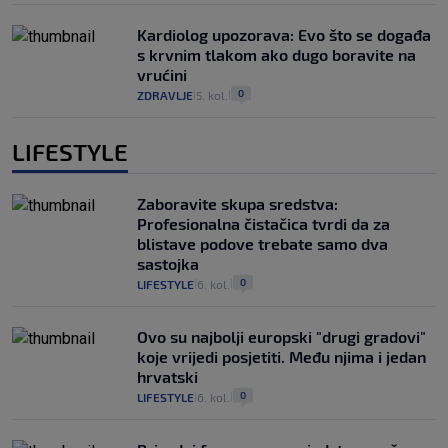
Kardiolog upozorava: Evo što se događa
s krvnim tlakom ako dugo boravite na
vrućini
0
ZDRAVLJE
5. kol.
|
|
LIFESTYLE
Zaboravite skupa sredstva:
Profesionalna čistačica tvrdi da za
blistave podove trebate samo dva
sastojka
0
LIFESTYLE
6. kol.
|
|
Ovo su najbolji europski "drugi gradovi"
koje vrijedi posjetiti. Među njima i jedan
hrvatski
0
LIFESTYLE
6. kol.
|
|