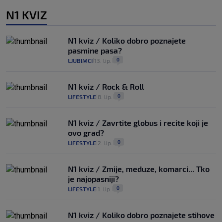
N1 KVIZ
N1 kviz / Koliko dobro poznajete
pasmine pasa?
0
LJUBIMCI
13. lip.
|
|
N1 kviz / Rock & Roll
0
LIFESTYLE
8. lip.
|
|
N1 kviz / Zavrtite globus i recite koji je
ovo grad?
0
LIFESTYLE
2. lip.
|
|
N1 kviz / Zmije, meduze, komarci... Tko
je najopasniji?
0
LIFESTYLE
1. lip.
|
|
N1 kviz / Koliko dobro poznajete stihove