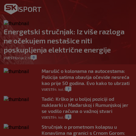
SPORT
Energetski stručnjak: Iz više razloga
ne očekujem nestašice niti
poskupljenja električne energije
0
VIJESTI
prije 2 h
|
|
Marušić o kolonama na autocestama:
Policija satima obavlja očevide nesreća
kao prije 50 godina. Evo kako to ubrzati
7
VIJESTI
4. kol.
|
|
Tadić: Krško je u boljoj poziciji od
nuklearki u Mađarskoj i Rumunjskoj jer
se vodilo računa o važnoj stvari
5
VIJESTI
4. kol.
|
|
Stručnjak o prometnom kolapsu u
Konavlima na granici s Crnom Gorom: