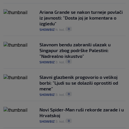
Ariana Grande se nakon turneje povlači
iz javnosti: "Dosta joj je komentara o
izgledu"
0
SHOWBIZ
4. kol.
|
|
Slavnom bendu zabranili ulazak u
Singapur zbog podrške Palestini:
"Nadrealno iskustvo"
0
SHOWBIZ
3. kol.
|
|
Slavni glazbenik progovorio o velikoj
borbi: "Ljudi su se dolazili oprostiti od
mene"
0
SHOWBIZ
3. kol.
|
|
Novi Spider-Man ruši rekorde zarade i u
Hrvatskoj
0
SHOWBIZ
3. kol.
|
|