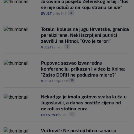
Jakovina o posjetu Zelenskog Srbiji: "Još
se nije odlučilo na koju stranu se ide"
3
SVIJET
prije 14 h
|
|
Totalni kolaps na jugu Hrvatske, granica
paralizirana. Neki iscrpljeni putnici
završili na Hitnoj: "Ovo je teror!"
7
VIJESTI
2. kol.
|
|
Pupovac sazvao izvanrednu
konferenciju, prikazan i video iz Knina:
"Zašto DORH ne poduzima mjere?"
19
VIJESTI
prije 13 h
|
|
Nekad ga je imala gotovo svaka kuća u
Jugoslaviji, a danas postiže cijenu od
nekoliko stotina eura
0
LIFESTYLE
5. kol.
|
|
Vučković: Ne postoji hitna sanacija