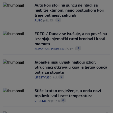
Auto koji stoji na suncu ne hladi se
najbrže klimom, nego postupkom koji
traje petnaest sekundi
0
AUTO
prije 15 h
|
|
FOTO / Dunav se isušuje, a na površinu
izranjaju njemački ratni brodovi i kosti
mamuta
2
KLIMATSKE PROMJENE
5. kol.
|
|
Japanke nisu uvijek najbolji izbor:
Stručnjaci otkrivaju koja je ljetna obuća
bolja za stopala
0
LIFESTYLE
6. kol.
|
|
Stiže kratko osvježenje, a onda novi
toplinski val i rast temperatura
0
VRIJEME
prije 16 h
|
|