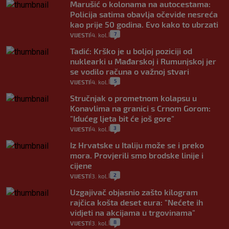
Marušić o kolonama na autocestama:
Policija satima obavlja očevide nesreća
kao prije 50 godina. Evo kako to ubrzati
7
VIJESTI
4. kol.
|
|
Tadić: Krško je u boljoj poziciji od
nuklearki u Mađarskoj i Rumunjskoj jer
se vodilo računa o važnoj stvari
5
VIJESTI
4. kol.
|
|
Stručnjak o prometnom kolapsu u
Konavlima na granici s Crnom Gorom:
"Idućeg ljeta bit će još gore"
3
VIJESTI
4. kol.
|
|
Iz Hrvatske u Italiju može se i preko
mora. Provjerili smo brodske linije i
cijene
2
VIJESTI
3. kol.
|
|
Uzgajivač objasnio zašto kilogram
rajčica košta deset eura: "Nećete ih
vidjeti na akcijama u trgovinama"
8
VIJESTI
3. kol.
|
|