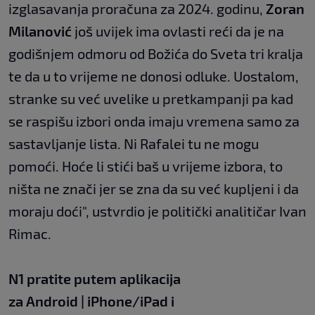
izglasavanja proračuna za 2024. godinu,
Zoran
Milanović
još uvijek ima ovlasti reći da je na
godišnjem odmoru od Božića do Sveta tri kralja
te da u to vrijeme ne donosi odluke. Uostalom,
stranke su već uvelike u pretkampanji pa kad
se raspišu izbori onda imaju vremena samo za
sastavljanje lista. Ni Rafalei tu ne mogu
pomoći. Hoće li stići baš u vrijeme izbora, to
ništa ne znači jer se zna da su već kupljeni i da
moraju doći", ustvrdio je politički analitičar Ivan
Rimac.
N1 pratite putem aplikacija
za
Android
|
iPhone/iPad
i