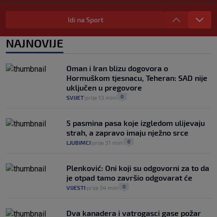
Selidba je jedno od stresnijih iskustava.
Evo aktualnih cijena i nekoliko savjeta
Idi na Sport
da prođe što lakše i jeftinije
0
VIJESTI
2. kol.
NAJNOVIJE
|
|
Izračunali smo koliko košta putovanje
automobilom na Hvar iz Zagreba, a
Oman i Iran blizu dogovora o
koliko iz Osijeka
Hormuškom tjesnacu, Teheran: SAD nije
14
VIJESTI
2. kol.
|
|
uključen u pregovore
0
SVIJET
prije 13 min
|
|
5 pasmina pasa koje izgledom ulijevaju
strah, a zapravo imaju nježno srce
0
LJUBIMCI
prije 31 min
|
|
Plenković: Oni koji su odgovorni za to da
je otpad tamo završio odgovarat će
0
VIJESTI
prije 54 min
|
|
Dva kanadera i vatrogasci gase požar