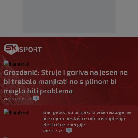
SPORT
Grozdanić: Struje i goriva na jesen ne
bi trebalo manjkati no s plinom bi
moglo biti problema
0
VIJESTI
prije 12 h
|
|
Energetski stručnjak: Iz više razloga ne
očekujem nestašice niti poskupljenja
električne energije
0
VIJESTI
7. kol.
|
|