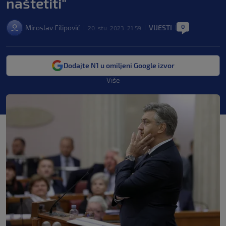
naštetiti"
0
Miroslav Filipović
VIJESTI
20. stu. 2023. 21:59
|
|
|
Dodajte N1 u omiljeni Google izvor
Više