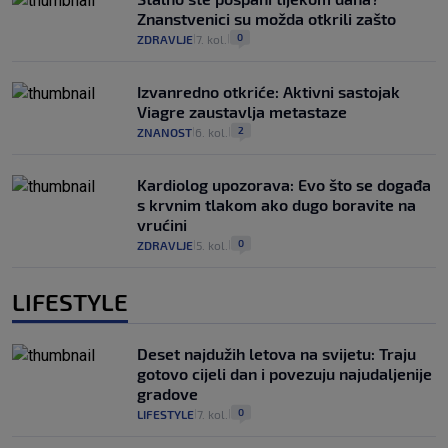
Znanstvenici su možda otkrili zašto
0
ZDRAVLJE
7. kol.
|
|
Izvanredno otkriće: Aktivni sastojak
Viagre zaustavlja metastaze
2
ZNANOST
6. kol.
|
|
Kardiolog upozorava: Evo što se događa
s krvnim tlakom ako dugo boravite na
vrućini
0
ZDRAVLJE
5. kol.
|
|
LIFESTYLE
Deset najdužih letova na svijetu: Traju
gotovo cijeli dan i povezuju najudaljenije
gradove
0
LIFESTYLE
7. kol.
|
|