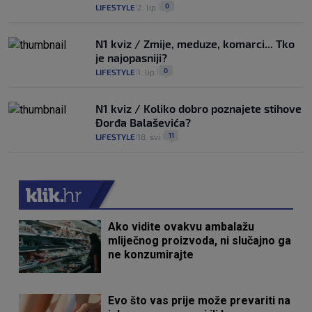
0
LIFESTYLE
2. lip.
|
|
N1 kviz / Zmije, meduze, komarci... Tko
je najopasniji?
0
LIFESTYLE
1. lip.
|
|
N1 kviz / Koliko dobro poznajete stihove
Đorđa Balaševića?
11
LIFESTYLE
18. svi.
|
|
Ako vidite ovakvu ambalažu
mliječnog proizvoda, ni slučajno ga
ne konzumirajte
Evo što vas prije može prevariti na