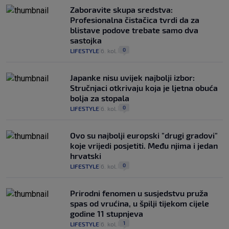
Zaboravite skupa sredstva:
Profesionalna čistačica tvrdi da za
blistave podove trebate samo dva
sastojka
0
LIFESTYLE
6. kol.
|
|
Japanke nisu uvijek najbolji izbor:
Stručnjaci otkrivaju koja je ljetna obuća
bolja za stopala
0
LIFESTYLE
6. kol.
|
|
Ovo su najbolji europski "drugi gradovi"
koje vrijedi posjetiti. Među njima i jedan
hrvatski
0
LIFESTYLE
6. kol.
|
|
Prirodni fenomen u susjedstvu pruža
spas od vrućina, u špilji tijekom cijele
godine 11 stupnjeva
1
LIFESTYLE
6. kol.
|
|