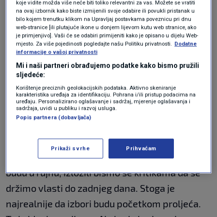
koje vidite možda više neće biti toliko relevantni za vas. Možete se vratiti
na ovaj izbornik kako biste izmijenili svoje odabire ili povukli pristanak u
bilo kojem trenutku klikom na Upravljaj postavkama poveznicu pri dnu
web-stranice [ili plutajuće ikone u donjem lijevom kutu web stranice, ako
I
Dario Hrebak
, čelnik HSLS-a, HDZ-ovog
je primjenjivo]. Vaši će se odabiri primijeniti kako je opisano u dijelu Web-
mjesto. Za više pojedinosti pogledajte našu Politiku privatnosti.
Dodatne
partnera u vladajućoj većini, prošloga je tjedna
informacije o vašoj privatnosti
u inervjuu Novom listu
izjavio da
Mi i naši partneri obrađujemo podatke kako bismo pružili
sljedeće:
parlamentarne izbore očekuje već na proljeće.
Korištenje preciznih geolokacijskih podataka. Aktivno skeniranje
karakteristika uređaja za identifikaciju. Pohrana i/ili pristup podacima na
uređaju. Personalizirano oglašavanje i sadržaj, mjerenje oglašavanja i
"Europski izbori su u lipnju. Najbolje bi bilo da
sadržaja, uvidi u publiku i razvoj usluga.
Popis partnera (dobavljača)
parlamentarni izbori budu u travnju, baš zbog
tih europskih, da se oni ne miješaju. (...) Bila bi
Prikaži svrhe
Prihvaćam
ludost ići na izbore u srpnju ili kolovozu. A da
budu u rujnu, izložili bismo se kritikama da se
držimo vlasti do zadnjeg dana. Stoga je
najrealnije da izbori budu početkom proljeća.