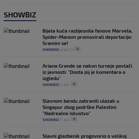
SHOWBIZ
Bijela kuća razbjesnila fanove Marvela,
Spider-Manom promovirali deportacije:
Sramim se!
0
SHOWBIZ
prije 2 h
|
|
Ariana Grande se nakon turneje povlači
iz javnosti: "Dosta joj je komentara o
izgledu"
0
SHOWBIZ
4. kol.
|
|
Slavnom bendu zabranili ulazak u
Singapur zbog podrške Palestini:
"Nadrealno iskustvo"
0
SHOWBIZ
3. kol.
|
|
Slavni glazbenik progovorio o velikoj