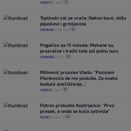
7
VIJESTI
2. kol.
|
|
Toplinski val se vraća: Nakon bure, stižu
pljuskovi i grmljavina
0
VRIJEME
prije 12 h
|
|
Pogačice za 15 minuta: Mekane su,
prozračne i tražit ćete još jednu turu
0
COOKING
7. kol.
|
|
Milinović prozvao Vladu: "Pozivam
Plenkovića da me posluša. Za svako
buduće onečišćenje..."
9
VIJESTI
7. kol.
|
|
Potres probudio Austrijance: "Prvo
prasak, a onda se kuća zatresla"
0
SVIJET
prije 7 h
|
|