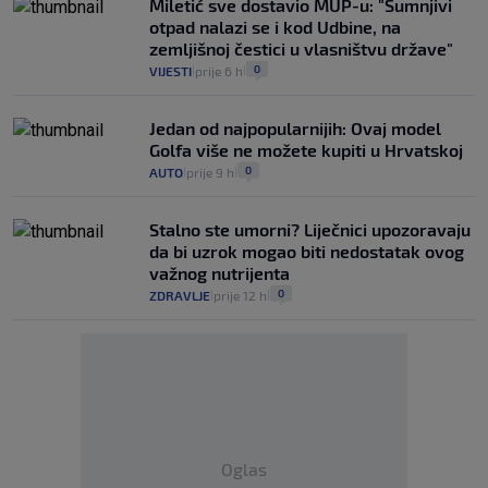
Miletić sve dostavio MUP-u: "Sumnjivi
otpad nalazi se i kod Udbine, na
zemljišnoj čestici u vlasništvu države"
0
VIJESTI
prije 6 h
|
|
Jedan od najpopularnijih: Ovaj model
Golfa više ne možete kupiti u Hrvatskoj
0
AUTO
prije 9 h
|
|
Stalno ste umorni? Liječnici upozoravaju
da bi uzrok mogao biti nedostatak ovog
važnog nutrijenta
0
ZDRAVLJE
prije 12 h
|
|
Oglas