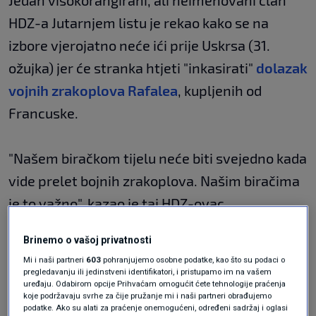
Jedan visokorangirani, ali neimenovani član
HDZ-a Jutarnjem listu je rekao kako se na
izbore vjerojatno neće ići prije Uskrsa (31.
ožujka) jer će stranka htjeti "inkasirati"
dolazak
vojnih zrakoplova Rafalea
, kupljenih od
Francuske.
"Našem biračkom tijelu neće biti svejedno kada
vide prelet bojnih zrakoplova. Našim biračima
je to važno", kazao je taj HDZ-ovac.
Puno razloga da
Brinemo o vašoj privatnosti
Mi i naši partneri
603
pohranjujemo osobne podatke, kao što su podaci o
parlamentarni izbori
pregledavanju ili jedinstveni identifikatori, i pristupamo im na vašem
uređaju. Odabirom opcije Prihvaćam omogućit ćete tehnologije praćenja
budu prije europskih
koje podržavaju svrhe za čije pružanje mi i naši partneri obrađujemo
podatke. Ako su alati za praćenje onemogućeni, određeni sadržaj i oglasi