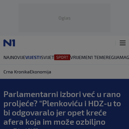
Oglas
NAJNOVIJE
VIJESTI
SVIJET
VRIJEME
N1 TEME
REGIJA
MAG
Crna Kronika
Ekonomija
Parlamentarni izbori već u rano
proljeće? "Plenkoviću i HDZ-u to
bi odgovaralo jer opet kreće
afera koja im može ozbiljno