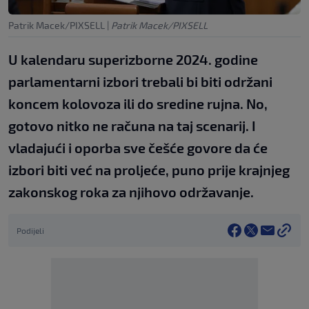
Patrik Macek/PIXSELL
|
Patrik Macek/PIXSELL
U kalendaru superizborne 2024. godine
parlamentarni izbori trebali bi biti održani
koncem kolovoza ili do sredine rujna. No,
gotovo nitko ne računa na taj scenarij. I
vladajući i oporba sve češće govore da će
izbori biti već na proljeće, puno prije krajnjeg
zakonskog roka za njihovo održavanje.
Podijeli