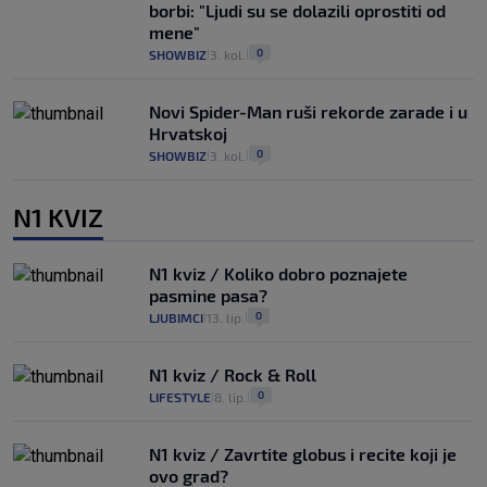
borbi: "Ljudi su se dolazili oprostiti od
mene"
0
SHOWBIZ
3. kol.
|
|
Novi Spider-Man ruši rekorde zarade i u
Hrvatskoj
0
SHOWBIZ
3. kol.
|
|
N1 KVIZ
N1 kviz / Koliko dobro poznajete
pasmine pasa?
0
LJUBIMCI
13. lip.
|
|
N1 kviz / Rock & Roll
0
LIFESTYLE
8. lip.
|
|
N1 kviz / Zavrtite globus i recite koji je
ovo grad?