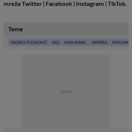
mreža
Twitter
|
Facebook
|
Instagram
|
TikTok.
Teme
ANDREJ PLENKOVIĆ
HDZ
IVAN RIMAC
OPORBA
PARLAMEN
Oglas