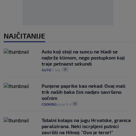
NAJČITANIJE
Auto koji stoji na suncu ne hladi se
najbrže klimom, nego postupkom koji
traje petnaest sekundi
0
AUTO
7. kol.
|
|
Punjene paprike kao nekad: Ovaj mali
trik naših baka čini nadjev savršeno
sočnim
0
COOKING
prije 9 h
|
|
Totalni kolaps na jugu Hrvatske, granica
paralizirana. Neki iscrpljeni putnici
završili na Hitnoj: "Ovo je teror!"