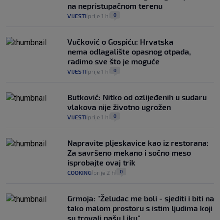
na nepristupačnom terenu
0
VIJESTI
prije 1 h
|
|
Vučković o Gospiću: Hrvatska
nema odlagalište opasnog otpada,
radimo sve što je moguće
0
VIJESTI
prije 1 h
|
|
Butković: Nitko od ozlijeđenih u sudaru
vlakova nije životno ugrožen
0
VIJESTI
prije 1 h
|
|
Napravite pljeskavice kao iz restorana:
Za savršeno mekano i sočno meso
isprobajte ovaj trik
0
COOKING
prije 2 h
|
|
Grmoja: "Želudac me boli - sjediti i biti na
tako malom prostoru s istim ljudima koji
su trovali našu Liku"