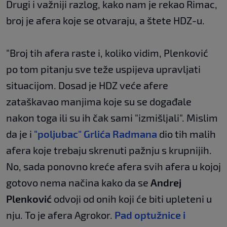
Drugi i važniji razlog, kako nam je rekao Rimac,
broj je afera koje se otvaraju, a štete HDZ-u.
"Broj tih afera raste i, koliko vidim, Plenković
po tom pitanju sve teže uspijeva upravljati
situacijom. Dosad je HDZ veće afere
zataškavao manjima koje su se događale
nakon toga ili su ih čak sami "izmišljali". Mislim
da je i
"poljubac" Grlića Radmana
dio tih malih
afera koje trebaju skrenuti pažnju s krupnijih.
No, sada ponovno kreće afera svih afera u kojoj
gotovo nema načina kako da se
Andrej
Plenković
odvoji od onih koji će biti upleteni u
nju. To je afera Agrokor.
Pad optužnice i