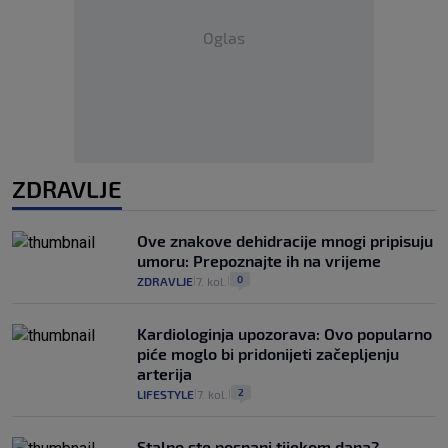
Oglas
ZDRAVLJE
Ove znakove dehidracije mnogi pripisuju
umoru: Prepoznajte ih na vrijeme
0
ZDRAVLJE
7. kol.
|
|
Kardiologinja upozorava: Ovo popularno
piće moglo bi pridonijeti začepljenju
arterija
2
LIFESTYLE
7. kol.
|
|
Stalno ste pospani tijekom dana?