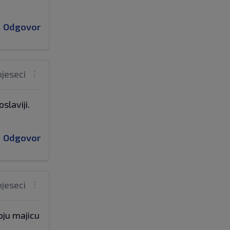
Odgovor
mjeseci
slaviji.
Odgovor
mjeseci
oju majicu