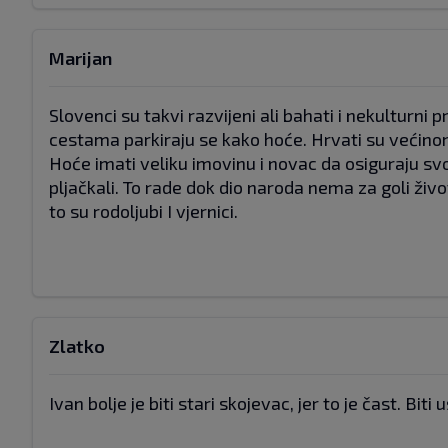
Marijan
Slovenci su takvi razvijeni ali bahati i nekulturni
cestama parkiraju se kako hoće. Hrvati su većinom 
Hoće imati veliku imovinu i novac da osiguraju sv
pljačkali. To rade dok dio naroda nema za goli živ
to su rodoljubi I vjernici.
Zlatko
Ivan bolje je biti stari skojevac, jer to je čast. Biti