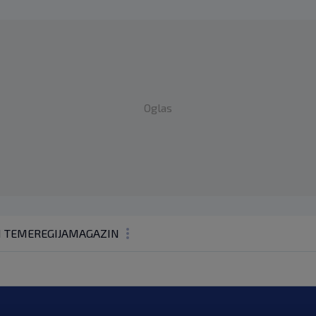
Oglas
1 TEME
REGIJA
MAGAZIN
N1 KOMENTAR
KOLUMNE