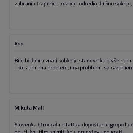
zabranio traperice, majice, odredio dužinu suknje, o
Xxx
Bilo bi dobro znati koliko je stanovnika bivše nam 
Tko s tim ima problem, ima problem i sa razumom
Mikula Mali
Slovenka bi morala pitati za dopuštenje grupu ljudi
obući, koji film snimiti,koju predstavu odigrati...