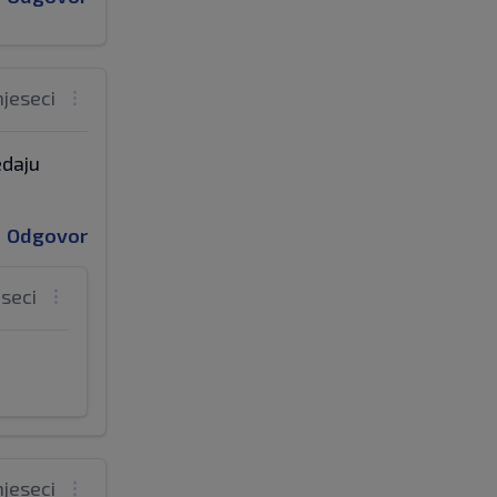
mjeseci
edaju
Odgovor
eseci
mjeseci