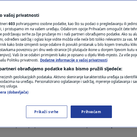
N1(DIS)INFO
obukla majicu s
KLIMATSKE PROMJENE
 vašoj privatnosti
rtneri
603
pohranjujemo osobne podatke, kao što su podaci o pregledavanju ili jedins
u uslijedile brojne
FOTO
ori, i pristupamo im na vašem uređaju. Odabirom opcije Prihvaćam omogućit ćete teh
e podržavaju svrhe za čije pružanje mi i naši partneri obrađujemo podatke. Ako su ala
 određeni sadržaj i oglasi koje vidite možda više neće biti toliko relevantni za vas. Mo
VIDEO
rnik kako biste izmijenili svoje odabire ili povukli pristanak u bilo kojem trenutku kl
stavkama poveznicu pri dnu web-stranice [ili plutajuće ikone u donjem lijevom kutu w
enjivo]. Vaši će se odabiri primijeniti kako je opisano u dijelu Web-mjesto. Za više poj
ašu Politiku privatnosti.
Dodatne informacije o vašoj privatnosti
ara
 partneri obrađujemo podatke kako bismo pružili sljedeće:
reciznih geolokacijskih podataka. Aktivno skeniranje karakteristika uređaja za identifi
p podacima na uređaju. Personalizirano oglašavanje i sadržaj, mjerenje oglašavanja i sad
zvoj usluga.
era (dobavljača)
Prikaži svrhe
Prihvaćam
tanqueu turnir, a na društvenim mrežama izazvao
ovenije koja je na sebi imala majicu s natpisom "I 