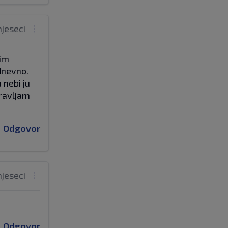
mjeseci
šim
odnevno.
 nebi ju
oravljam
Odgovor
mjeseci
Odgovor