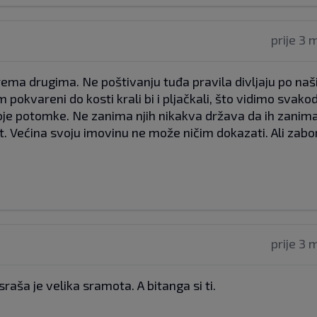
prije 3 
 prema drugima. Ne poštivanju tuđa pravila divljaju po na
pokvareni do kosti krali bi i pljačkali, što vidimo svak
oje potomke. Ne zanima njih nikakva država da ih zanima
ot. Većina svoju imovinu ne može ničim dokazati. Ali zab
prije 3 
 usraša je velika sramota. A bitanga si ti.