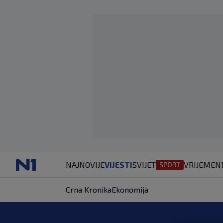
NAJNOVIJE
VIJESTI
SVIJET
VRIJEME
N
Crna Kronika
Ekonomija