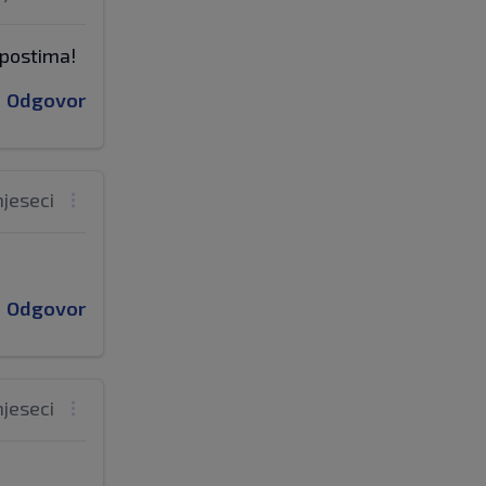
lupostima!
Odgovor
mjeseci
Odgovor
mjeseci