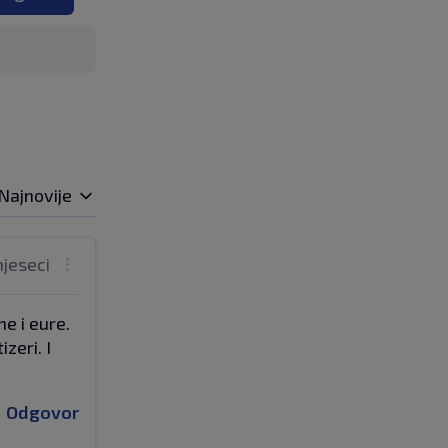
Najnovije
mjeseci
e i eure.
zeri. I
Odgovor