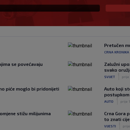
Pretučen mu
CRNA KRONIKA
ojima se povećavaju
Zalužni upo
svako oružj
|
SVIJET
prije
o piće moglo bi pridonijeti
Auto koji s
postupkom k
|
AUTO
prije 
romjene stižu milijunima
Crna Gora p
to znati cije
|
VIJESTI
prije