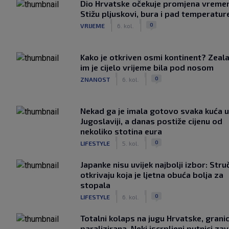
Dio Hrvatske očekuje promjena vreme
Stižu pljuskovi, bura i pad temperatur
|
|
0
VRIJEME
6. kol.
Kako je otkriven osmi kontinent? Zeala
im je cijelo vrijeme bila pod nosom
|
|
0
ZNANOST
6. kol.
Nekad ga je imala gotovo svaka kuća u
Jugoslaviji, a danas postiže cijenu od
nekoliko stotina eura
|
|
0
LIFESTYLE
5. kol.
Japanke nisu uvijek najbolji izbor: Stru
otkrivaju koja je ljetna obuća bolja za
stopala
|
|
0
LIFESTYLE
6. kol.
Totalni kolaps na jugu Hrvatske, grani
paralizirana. Neki iscrpljeni putnici zavr