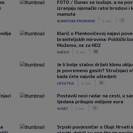
na:
FOTO / Dunav se isušuje, a na pov
e
izranjaju njemački ratni brodovi i 
mamuta
|
|
1
KLIMATSKE PROMJENE
5. kol.
ndija
Klarić o Plenkovićevoj najavi pove
braniteljskih mirovina: Politički b
Možemo, ne za HDZ
|
|
18
VIJESTI
6. kol.
Je li bolje stalno držati klimu uklj
je povremeno gasiti? Stručnjaci o
kada ćete najviše uštedjeti
|
|
0
LIFESTYLE
4. kol.
čnjaci
Postavili novi radar na cesti, u s
tjedana prikupio milijune eura
|
|
1
SVIJET
5. kol.
ca
Srpski povjesničar o Oluji: Hrvati 
šili
slaviti, dobili su ono što im povij