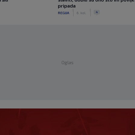
pripada
|
|
4
REGIJA
6. kol.
Oglas
pi zadnji put dao pet
ć, a trener je bio Burić