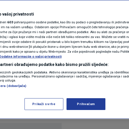
N1(DIS)INFO
kotila prva dva
KLIMATSKE PROMJENE
 vašoj privatnosti
rtneri
603
pohranjujemo osobne podatke, kao što su podaci o pregledavanju ili jedinstveni 
ropi ove godine
FOTO
o im na vašem uređaju. Odabirom opcije Prihvaćam omogućit ćete tehnologije praćenja
vrhe za čije pružanje mi i naši partneri obrađujemo podatke. Ako su alati za praćenje
žaj i oglasi koje vidite možda više neće biti toliko relevantni za vas. Možete se vratiti n
VIDEO
zmijenili svoje odabire ili povukli pristanak u bilo kojem trenutku klikom na Upravljaj p
ra
i dnu web-stranice [ili plutajuće ikone u donjem lijevom kutu web stranice, ako je primje
rimijeniti kako je opisano u dijelu Web-mjesto. Za više pojedinosti pogledajte našu Politi
Dodatne informacije o vašoj privatnosti
 partneri obrađujemo podatke kako bismo pružili sljedeće:
reciznih geolokacijskih podataka. Aktivno skeniranje karakteristika uređaja za identifika
p podacima na uređaju. Personalizirano oglašavanje i sadržaj, mjerenje oglašavanja i sadr
zvoj usluga.
era (dobavljača)
došla dva mladunca kineskih leoparda, a prema Su
 koristi Europsko udruženje zooloških vrtova i ak
Prikaži svrhe
Prihvaćam
ve godine.
Pročitaj više