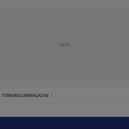
Oglas
1 TEME
REGIJA
MAGAZIN
N1 KOMENTAR
KOLUMNE