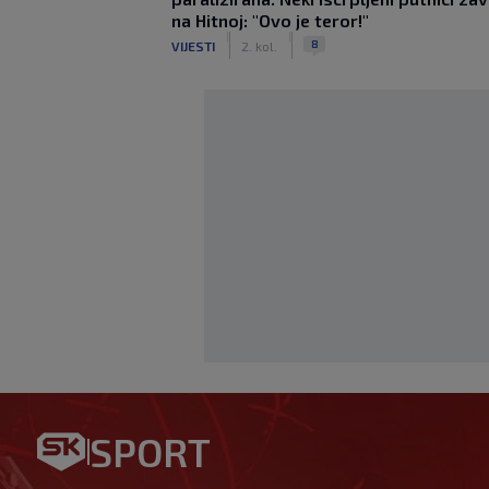
na Hitnoj: "Ovo je teror!"
|
|
8
VIJESTI
2. kol.
Znate li kad je Hajduk u Euro
SPORT
golova? Igrali su Vlašić i Bali
|