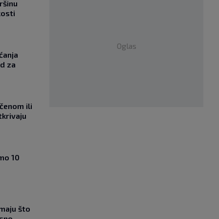
ršinu
kosti
Oglas
ćanja
od za
učenom ili
tkrivaju
amo 10
imaju što
esno