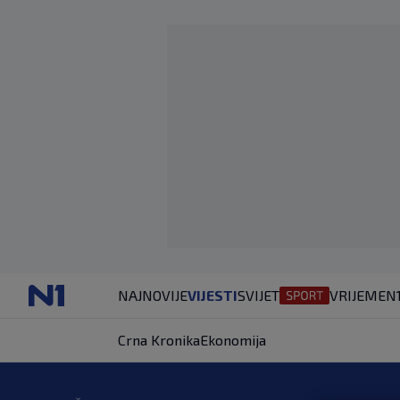
NAJNOVIJE
VIJESTI
SVIJET
VRIJEME
N
Crna Kronika
Ekonomija