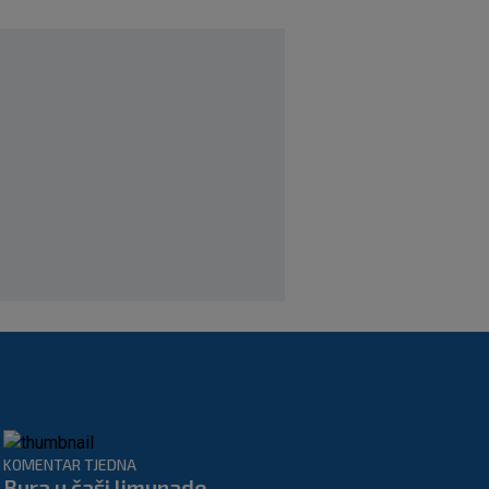
Lijepa zarada smiješi se Hajduku: Evo
koji iznos će zaraditi ako prođu
Žalgiris
|
SK
6. kol.
Kakav spektakl! Pogledajte čudesan
doček Salaha u Turskoj
|
SK
6. kol.
Rapsodija Hajduka u Litvi, playoff KL
praktički je osiguran! Majstorije Šege i
Pajazitija
|
SK
6. kol.
KOMENTAR TJEDNA
Bura u čaši limunade