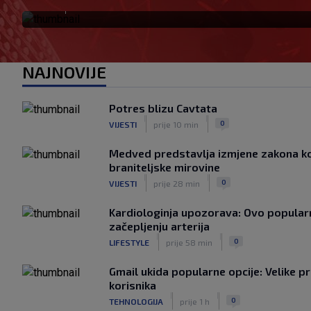
SK
prije 53 min
NAJNOVIJE
Potres blizu Cavtata
|
|
0
VIJESTI
prije 10 min
Medved predstavlja izmjene zakona k
braniteljske mirovine
|
|
0
VIJESTI
prije 28 min
Kardiologinja upozorava: Ovo popularn
začepljenju arterija
|
|
0
LIFESTYLE
prije 58 min
Gmail ukida popularne opcije: Velike p
korisnika
|
|
0
TEHNOLOGIJA
prije 1 h