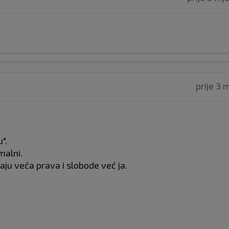
prije 3 
".
malni.
ju veća prava i slobode već ja.