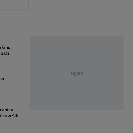
ršinu
kosti
Oglas
vi
ranica
 završili