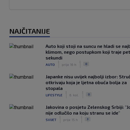
NAJČITANIJE
Auto koji stoji na suncu ne hladi se naj
klimom, nego postupkom koji traje pe
sekundi
|
|
0
AUTO
prije 16 h
Japanke nisu uvijek najbolji izbor: Stru
otkrivaju koja je ljetna obuća bolja za
stopala
|
|
0
LIFESTYLE
6. kol.
Jakovina o posjetu Zelenskog Srbiji: "J
nije odlučilo na koju stranu se ide"
|
|
3
SVIJET
prije 15 h