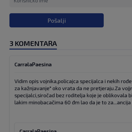
Pošalji
3 KOMENTARA
CarralaPaesina
Vidim opis vojnika,policajca specijalca i nekih ro
za kažnjavanje" oko vrata da ne pretjeraju.Za voj
specijalci,siročad bez roditelja koje je oblikovala
lakim minobacačima 60 đm lao da je to za...ancija s
CarralaPaesina