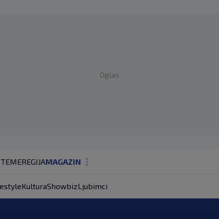
Oglas
 TEME
REGIJA
MAGAZIN
N1 KOMENTAR
festyle
Kultura
Showbiz
Ljubimci
KOLUMNE