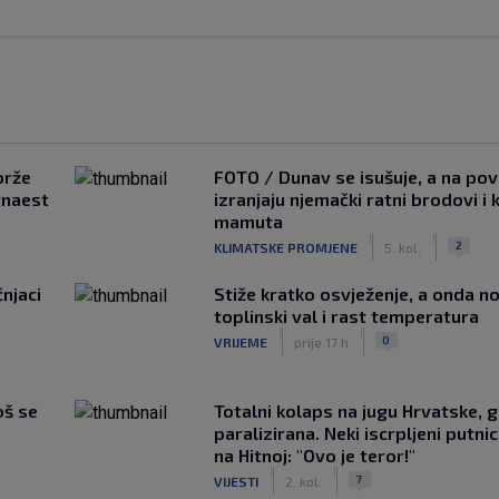
brže
FOTO / Dunav se isušuje, a na pov
tnaest
izranjaju njemački ratni brodovi i 
mamuta
|
|
2
KLIMATSKE PROMJENE
5. kol.
čnjaci
Stiže kratko osvježenje, a onda no
toplinski val i rast temperatura
|
|
0
VRIJEME
prije 17 h
oš se
Totalni kolaps na jugu Hrvatske, g
paralizirana. Neki iscrpljeni putnici
na Hitnoj: "Ovo je teror!"
|
|
7
VIJESTI
2. kol.