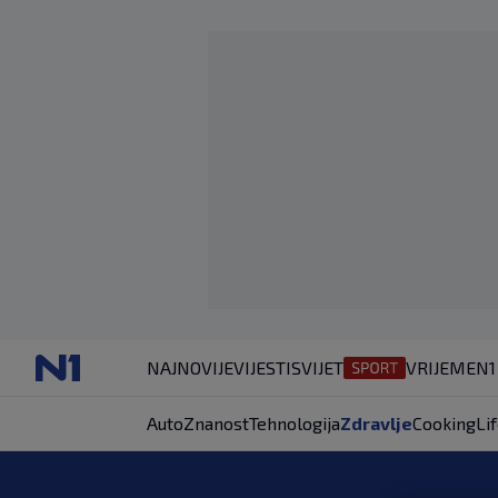
NAJNOVIJE
VIJESTI
SVIJET
VRIJEME
N1
Auto
Znanost
Tehnologija
Zdravlje
Cooking
Li