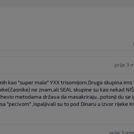
prije 3 
đenih kao "super male" YXX trisomijom.Druga skupina ims 
jnike(časnike) ne znam,ali SEAL skupine su kao nekad NIŠ
 bihevio metodama država da masakriraju...potonji du se i
a "pecivom" ,ispaljivali su to pod Dinaru u izvor rijeke K
prije 3 mj