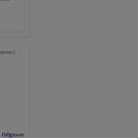
mjeseci
Odgovor