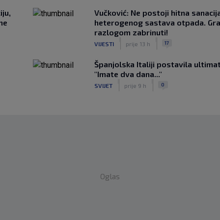
ju,
Vučković: Ne postoji hitna sanaci
 ne
heterogenog sastava otpada. Gra
razlogom zabrinuti!
|
|
17
VIJESTI
prije 13 h
Španjolska Italiji postavila ultima
"Imate dva dana..."
|
|
0
SVIJET
prije 9 h
Oglas