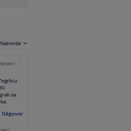
Najnovije
mjeseci
"ogrlicu
KI
grali sa
rke.
Odgovor
eseci