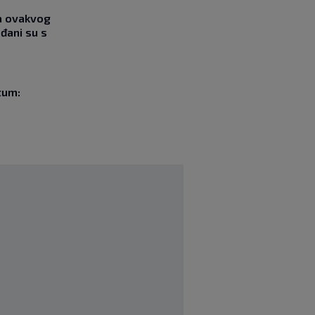
ja ovakvog
đani su s
tum: