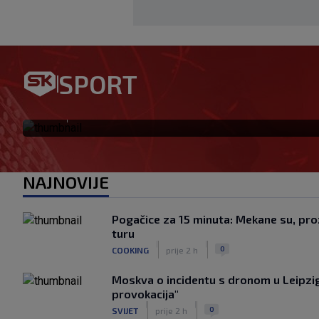
Bennacer raskinuo s Milanom
SPORT
igrač: Boban je upravo to i ht
|
SK
prije 2 h
NAJNOVIJE
Pogačice za 15 minuta: Mekane su, proz
turu
|
|
0
COOKING
prije 2 h
Moskva o incidentu s dronom u Leipzig
provokacija"
|
|
0
SVIJET
prije 2 h