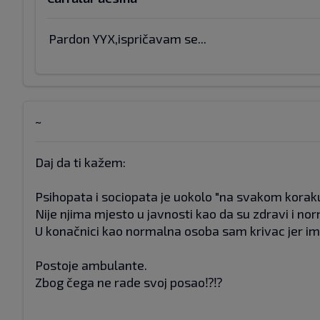
Pardon YYX,ispričavam se...
~
Daj da ti kažem:
Psihopata i sociopata je uokolo "na svakom koraku
Nije njima mjesto u javnosti kao da su zdravi i nor
U konačnici kao normalna osoba sam krivac jer ima
Postoje ambulante.
Zbog čega ne rade svoj posao⁉️⁉️