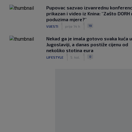
Pupovac sazvao izvanrednu konferenci
prikazan i video iz Knina: "Zašto DORH
poduzima mjere?"
|
|
19
VIJESTI
prije 14 h
Nekad ga je imala gotovo svaka kuća u
Jugoslaviji, a danas postiže cijenu od
nekoliko stotina eura
|
|
0
LIFESTYLE
5. kol.