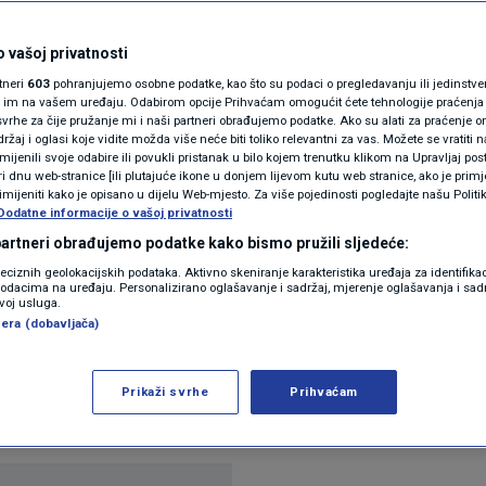
N1(DIS)INFO
u kako prepoznati
KLIMATSKE PROMJENE
 vašoj privatnosti
rtneri
603
pohranjujemo osobne podatke, kao što su podaci o pregledavanju ili jedinstveni 
 svom okruženju
FOTO
o im na vašem uređaju. Odabirom opcije Prihvaćam omogućit ćete tehnologije praćenja
vrhe za čije pružanje mi i naši partneri obrađujemo podatke. Ako su alati za praćenje
žaj i oglasi koje vidite možda više neće biti toliko relevantni za vas. Možete se vratiti n
VIDEO
zmijenili svoje odabire ili povukli pristanak u bilo kojem trenutku klikom na Upravljaj p
ntara
i dnu web-stranice [ili plutajuće ikone u donjem lijevom kutu web stranice, ako je primje
rimijeniti kako je opisano u dijelu Web-mjesto. Za više pojedinosti pogledajte našu Politi
Dodatne informacije o vašoj privatnosti
 partneri obrađujemo podatke kako bismo pružili sljedeće:
reciznih geolokacijskih podataka. Aktivno skeniranje karakteristika uređaja za identifika
p podacima na uređaju. Personalizirano oglašavanje i sadržaj, mjerenje oglašavanja i sadr
zvoj usluga.
era (dobavljača)
aju objasniti razliku između sociopata i psihopata j
pati su proizvod okoline u kojoj su odrasli, dok se p
Prikaži svrhe
Prihvaćam