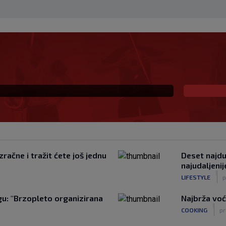
 i sada je slobodan
io, ali…
račne i tražit ćete još jednu
Deset najduž
najudaljeni
|
LIFESTYLE
p
u: "Brzopleto organizirana
Najbrža voć
|
COOKING
pr