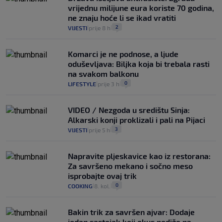
vrijednu milijune eura koriste 70 godina,
ne znaju hoće li se ikad vratiti
2
VIJESTI
prije 8 h
|
|
Komarci je ne podnose, a ljude
oduševljava: Biljka koja bi trebala rasti
na svakom balkonu
0
LIFESTYLE
prije 3 h
|
|
VIDEO / Nezgoda u središtu Sinja:
Alkarski konji proklizali i pali na Pijaci
3
VIJESTI
prije 5 h
|
|
Napravite pljeskavice kao iz restorana:
Za savršeno mekano i sočno meso
isprobajte ovaj trik
0
COOKING
8. kol.
|
|
Bakin trik za savršen ajvar: Dodaje
jedan sastojak koji okus podiže na