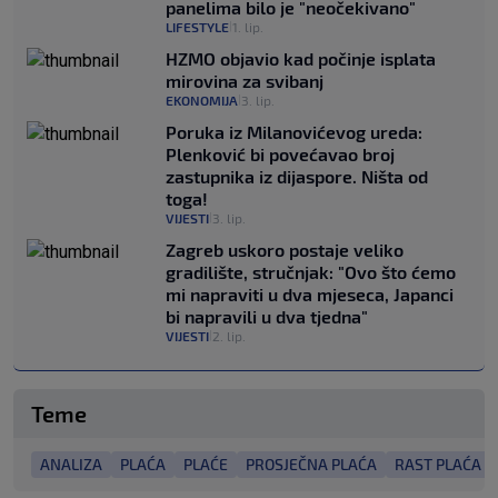
panelima bilo je "neočekivano"
LIFESTYLE
1. lip.
|
HZMO objavio kad počinje isplata
mirovina za svibanj
EKONOMIJA
3. lip.
|
Poruka iz Milanovićevog ureda:
Plenković bi povećavao broj
zastupnika iz dijaspore. Ništa od
toga!
VIJESTI
3. lip.
|
Zagreb uskoro postaje veliko
gradilište, stručnjak: "Ovo što ćemo
mi napraviti u dva mjeseca, Japanci
bi napravili u dva tjedna"
VIJESTI
2. lip.
|
Teme
ANALIZA
PLAĆA
PLAĆE
PROSJEČNA PLAĆA
RAST PLAĆA