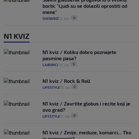
borbi: "Ljudi su se dolazili oprostiti od
mene"
0
SHOWBIZ
3. kol.
|
|
N1 KVIZ
N1 kviz / Koliko dobro poznajete
pasmine pasa?
0
LJUBIMCI
13. lip.
|
|
N1 kviz / Rock & Roll
0
LIFESTYLE
8. lip.
|
|
N1 kviz / Zavrtite globus i recite koji je
ovo grad?
0
LIFESTYLE
2. lip.
|
|
N1 kviz / Zmije, meduze, komarci... Tko
je najopasniji?