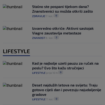
Stalno ste pospani tijekom dana?
Znanstvenici su možda otkrili zašto
0
ZDRAVLJE
7. kol.
|
|
Izvanredno otkriće: Aktivni sastojak
Viagre zaustavlja metastaze
2
ZNANOST
6. kol.
|
|
LIFESTYLE
Kad je najbolje uzeti pauzu za ručak na
poslu? Evo što kažu stručnjaci
0
LIFESTYLE
prije 10 h
|
|
Deset najdužih letova na svijetu: Traju
gotovo cijeli dan i povezuju najudaljenije
gradove
0
LIFESTYLE
7. kol.
|
|