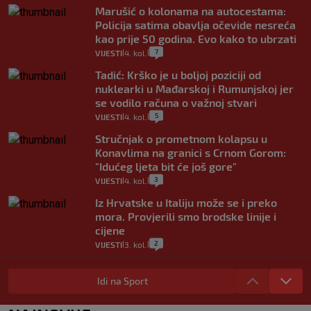
Marušić o kolonama na autocestama:
Policija satima obavlja očevide nesreća
kao prije 50 godina. Evo kako to ubrzati
7
VIJESTI
4. kol.
|
|
Tadić: Krško je u boljoj poziciji od
nuklearki u Mađarskoj i Rumunjskoj jer
se vodilo računa o važnoj stvari
5
VIJESTI
4. kol.
|
|
Stručnjak o prometnom kolapsu u
Konavlima na granici s Crnom Gorom:
"Idućeg ljeta bit će još gore"
3
VIJESTI
4. kol.
|
|
Iz Hrvatske u Italiju može se i preko
mora. Provjerili smo brodske linije i
cijene
2
VIJESTI
3. kol.
|
|
Uzgajivač objasnio zašto kilogram
rajčica košta deset eura: "Nećete ih
Idi na Sport
vidjeti na akcijama u trgovinama"
8
VIJESTI
3. kol.
|
|