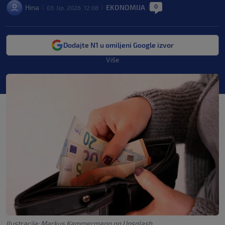
0
Hina
EKONOMIJA
03. lip. 2026. 12:08
|
|
|
Dodajte N1 u omiljeni Google izvor
Više
Ilustracija: Markus Kammermann on Unsplash