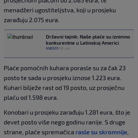
prosječnom plaćom od 2.085 eura, te
menadžeri ugostiteljstva, koji u prosjeku
zarađuju 2.075 eura.
Državni tajnik: Naše plaće su iznimno
konkurentne u Latinskoj Americi
VIJESTI
28. svi.
|
Plaće pomoćnih kuhara porasle su za čak 23
posto te sada u prosjeku iznose 1.223 eura.
Kuhari bilježe rast od 19 posto, uz prosječnu
plaću od 1.598 eura.
Konobari u prosjeku zarađuju 1.281 eura, što je
devet posto više nego godinu ranije. S druge
strane, plaće spremačica
rasle su skromnije
,