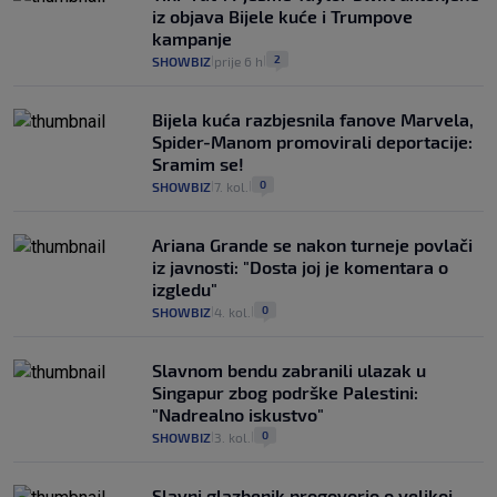
iz objava Bijele kuće i Trumpove
kampanje
2
SHOWBIZ
prije 6 h
|
|
Bijela kuća razbjesnila fanove Marvela,
Spider-Manom promovirali deportacije:
Sramim se!
0
SHOWBIZ
7. kol.
|
|
Ariana Grande se nakon turneje povlači
iz javnosti: "Dosta joj je komentara o
izgledu"
0
SHOWBIZ
4. kol.
|
|
Slavnom bendu zabranili ulazak u
Singapur zbog podrške Palestini:
"Nadrealno iskustvo"
0
SHOWBIZ
3. kol.
|
|
Slavni glazbenik progovorio o velikoj