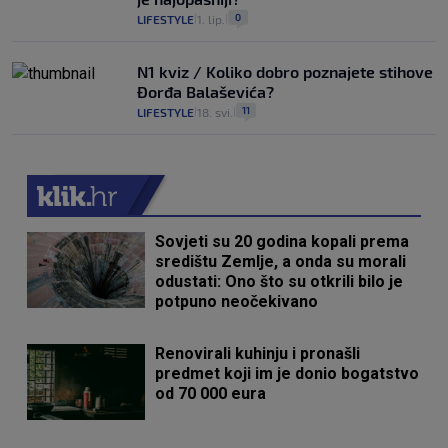
0
LIFESTYLE
1. lip.
|
|
N1 kviz / Koliko dobro poznajete stihove
Đorđa Balaševića?
11
LIFESTYLE
18. svi.
|
|
Sovjeti su 20 godina kopali prema
središtu Zemlje, a onda su morali
odustati: Ono što su otkrili bilo je
potpuno neočekivano
Renovirali kuhinju i pronašli
predmet koji im je donio bogatstvo
od 70 000 eura