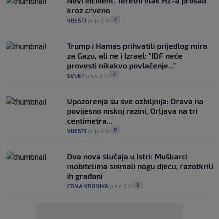
Novi incident. Teretni vlak HŽ-a prošao
kroz crveno
3
VIJESTI
prije 2 h
|
|
Trump i Hamas prihvatili prijedlog mira
za Gazu, ali ne i Izrael: "IDF neće
provesti nikakvo povlačenje..."
2
SVIJET
prije 2 h
|
|
Upozorenja su sve ozbiljnija: Drava na
povijesno niskoj razini, Orljava na tri
centimetra...
0
VIJESTI
prije 2 h
|
|
Dva nova slučaja u Istri: Muškarci
mobitelima snimali nagu djecu, razotkrili
ih građani
0
CRNA KRONIKA
prije 3 h
|
|