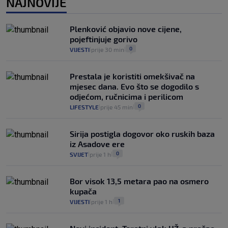
NAJNOVIJE
Selidba je jedno od stresnijih iskustava.
Evo aktualnih cijena i nekoliko savjeta
Plenković objavio nove cijene,
da prođe što lakše i jeftinije
pojeftinjuje gorivo
0
VIJESTI
2. kol.
|
|
0
VIJESTI
prije 30 min
|
|
Prestala je koristiti omekšivač na
mjesec dana. Evo što se dogodilo s
odjećom, ručnicima i perilicom
0
LIFESTYLE
prije 45 min
|
|
Sirija postigla dogovor oko ruskih baza
iz Asadove ere
0
SVIJET
prije 1 h
|
|
Bor visok 13,5 metara pao na osmero
kupača
1
VIJESTI
prije 1 h
|
|