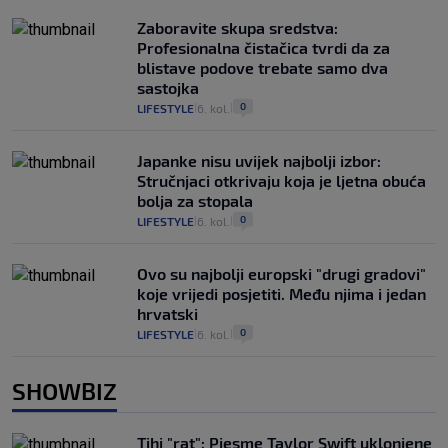
Zaboravite skupa sredstva:
Profesionalna čistačica tvrdi da za
blistave podove trebate samo dva
sastojka
0
LIFESTYLE
6. kol.
|
|
Japanke nisu uvijek najbolji izbor:
Stručnjaci otkrivaju koja je ljetna obuća
bolja za stopala
0
LIFESTYLE
6. kol.
|
|
Ovo su najbolji europski "drugi gradovi"
koje vrijedi posjetiti. Među njima i jedan
hrvatski
0
LIFESTYLE
6. kol.
|
|
SHOWBIZ
Tihi "rat": Pjesme Taylor Swift uklonjene