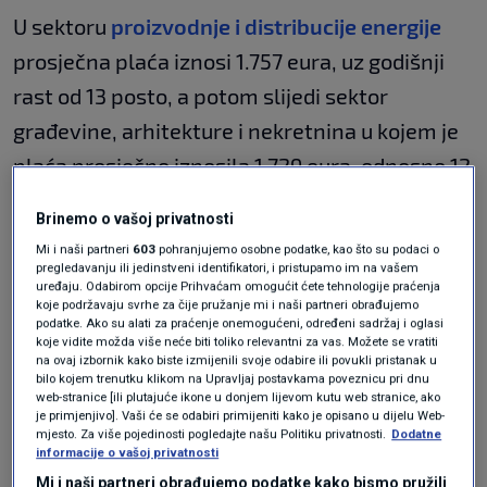
U sektoru
proizvodnje i distribucije energije
prosječna plaća iznosi 1.757 eura, uz godišnji
rast od 13 posto, a potom slijedi sektor
građevine, arhitekture i nekretnina u kojem je
plaća prosječno iznosila 1.729 eura, odnosno 12
posto više nego lani.
Brinemo o vašoj privatnosti
Mi i naši partneri
603
pohranjujemo osobne podatke, kao što su podaci o
Plenković odgovorio kritičarima: Naš
pregledavanju ili jedinstveni identifikatori, i pristupamo im na vašem
set mjera je strukturiran na način
uređaju. Odabirom opcije Prihvaćam omogućit ćete tehnologije praćenja
koji je ekonomski branjiv
koje podržavaju svrhe za čije pružanje mi i naši partneri obrađujemo
EKONOMIJA
28. svi.
podatke. Ako su alati za praćenje onemogućeni, određeni sadržaj i oglasi
|
koje vidite možda više neće biti toliko relevantni za vas. Možete se vratiti
na ovaj izbornik kako biste izmijenili svoje odabire ili povukli pristanak u
bilo kojem trenutku klikom na Upravljaj postavkama poveznicu pri dnu
Znatan rast prosječnih plaća ostvario je i
web-stranice [ili plutajuće ikone u donjem lijevom kutu web stranice, ako
je primjenjivo]. Vaši će se odabiri primijeniti kako je opisano u dijelu Web-
sektor profesionalnih, znanstvenih i tehničkih
mjesto. Za više pojedinosti pogledajte našu Politiku privatnosti.
Dodatne
informacije o vašoj privatnosti
djelatnosti. U tom sektoru prosječne plaće su
Mi i naši partneri obrađujemo podatke kako bismo pružili