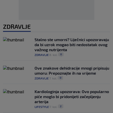
ZDRAVLJE
Stalno ste umorni? Liječnici upozoravaju
da bi uzrok mogao biti nedostatak ovog
važnog nutrijenta
0
ZDRAVLJE
8. kol.
|
|
Ove znakove dehidracije mnogi pripisuju
umoru: Prepoznajte ih na vrijeme
0
ZDRAVLJE
7. kol.
|
|
Kardiologinja upozorava: Ovo popularno
piće moglo bi pridonijeti začepljenju
arterija
2
LIFESTYLE
7. kol.
|
|