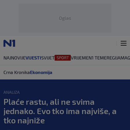
Oglas
NAJNOVIJE
VIJESTI
SVIJET
VRIJEME
N1 TEME
REGIJA
MAG
Crna Kronika
Ekonomija
ANALIZA
Plaće rastu, ali ne svima
jednako. Evo tko ima najviše, a
tko najniže