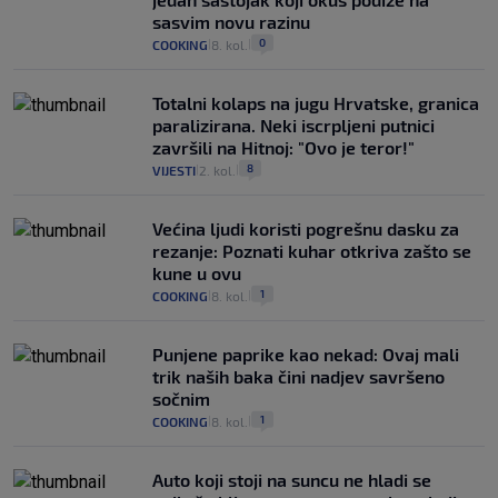
sasvim novu razinu
0
COOKING
8. kol.
|
|
Totalni kolaps na jugu Hrvatske, granica
paralizirana. Neki iscrpljeni putnici
završili na Hitnoj: "Ovo je teror!"
8
VIJESTI
2. kol.
|
|
Većina ljudi koristi pogrešnu dasku za
rezanje: Poznati kuhar otkriva zašto se
kune u ovu
1
COOKING
8. kol.
|
|
Punjene paprike kao nekad: Ovaj mali
trik naših baka čini nadjev savršeno
sočnim
1
COOKING
8. kol.
|
|
Auto koji stoji na suncu ne hladi se