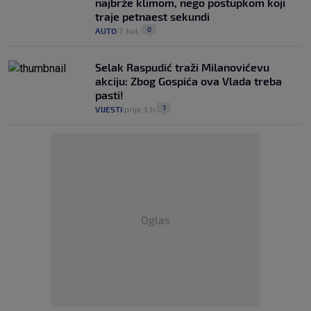
najbrže klimom, nego postupkom koji
traje petnaest sekundi
0
AUTO
7. kol.
|
|
Selak Raspudić traži Milanovićevu
akciju: Zbog Gospića ova Vlada treba
pasti!
7
VIJESTI
prije 3 h
|
|
Oglas