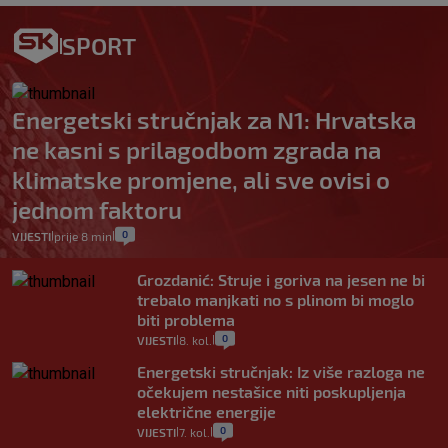
SPORT
Energetski stručnjak za N1: Hrvatska
ne kasni s prilagodbom zgrada na
klimatske promjene, ali sve ovisi o
jednom faktoru
0
VIJESTI
prije 8 min
|
|
Grozdanić: Struje i goriva na jesen ne bi
trebalo manjkati no s plinom bi moglo
biti problema
0
VIJESTI
8. kol.
|
|
Energetski stručnjak: Iz više razloga ne
očekujem nestašice niti poskupljenja
električne energije
0
VIJESTI
7. kol.
|
|