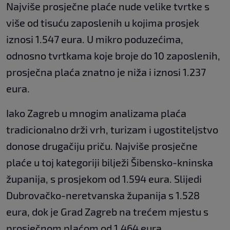
Najviše prosječne plaće nude velike tvrtke s
više od tisuću zaposlenih u kojima prosjek
iznosi 1.547 eura. U mikro poduzećima,
odnosno tvrtkama koje broje do 10 zaposlenih,
prosječna plaća znatno je niža i iznosi 1.237
eura.
Iako Zagreb u mnogim analizama plaća
tradicionalno drži vrh, turizam i ugostiteljstvo
donose drugačiju priču. Najviše prosječne
plaće u toj kategoriji bilježi Šibensko-kninska
županija, s prosjekom od 1.594 eura. Slijedi
Dubrovačko-neretvanska županija s 1.528
eura, dok je Grad Zagreb na trećem mjestu s
prosječnom plaćom od 1.464 eura.