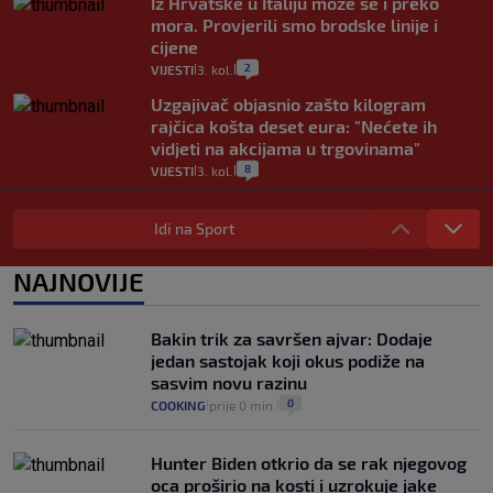
Iz Hrvatske u Italiju može se i preko
mora. Provjerili smo brodske linije i
cijene
2
VIJESTI
3. kol.
|
|
Uzgajivač objasnio zašto kilogram
rajčica košta deset eura: "Nećete ih
vidjeti na akcijama u trgovinama"
8
VIJESTI
3. kol.
|
|
Selidba je jedno od stresnijih iskustava.
Evo aktualnih cijena i nekoliko savjeta
Idi na Sport
da prođe što lakše i jeftinije
0
VIJESTI
2. kol.
NAJNOVIJE
|
|
Izračunali smo koliko košta putovanje
automobilom na Hvar iz Zagreba, a
Bakin trik za savršen ajvar: Dodaje
koliko iz Osijeka
jedan sastojak koji okus podiže na
14
VIJESTI
2. kol.
|
|
sasvim novu razinu
0
COOKING
prije 0 min.
|
|
Hunter Biden otkrio da se rak njegovog
oca proširio na kosti i uzrokuje jake