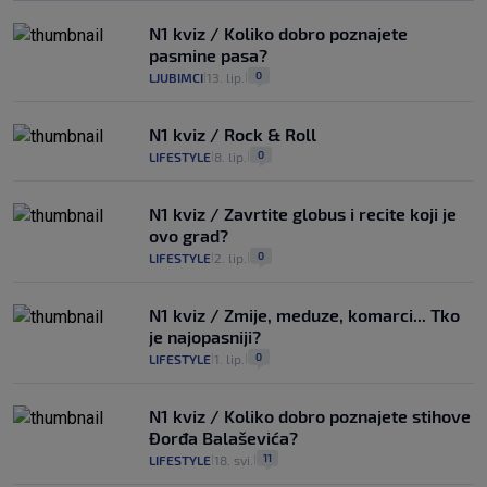
N1 kviz / Koliko dobro poznajete
pasmine pasa?
0
LJUBIMCI
13. lip.
|
|
N1 kviz / Rock & Roll
0
LIFESTYLE
8. lip.
|
|
N1 kviz / Zavrtite globus i recite koji je
ovo grad?
0
LIFESTYLE
2. lip.
|
|
N1 kviz / Zmije, meduze, komarci... Tko
je najopasniji?
0
LIFESTYLE
1. lip.
|
|
N1 kviz / Koliko dobro poznajete stihove
Đorđa Balaševića?
11
LIFESTYLE
18. svi.
|
|