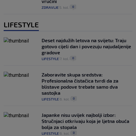
vrućini
0
ZDRAVLJE
5. kol.
|
|
LIFESTYLE
Deset najdužih letova na svijetu: Traju
gotovo cijeli dan i povezuju najudaljenije
gradove
0
LIFESTYLE
7. kol.
|
|
Zaboravite skupa sredstva:
Profesionalna čistačica tvrdi da za
blistave podove trebate samo dva
sastojka
0
LIFESTYLE
6. kol.
|
|
Japanke nisu uvijek najbolji izbor:
Stručnjaci otkrivaju koja je ljetna obuća
bolja za stopala
0
LIFESTYLE
6. kol.
|
|