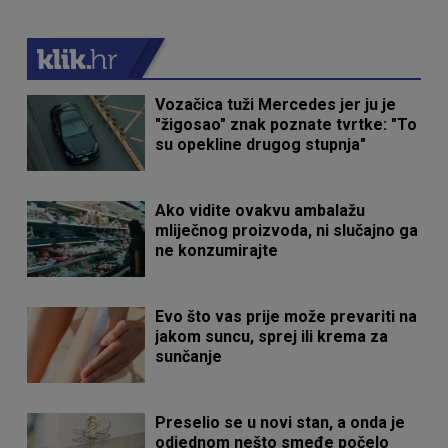
Vozačica tuži Mercedes jer ju je
"žigosao" znak poznate tvrtke: "To
su opekline drugog stupnja"
Ako vidite ovakvu ambalažu
mliječnog proizvoda, ni slučajno ga
ne konzumirajte
Evo što vas prije može prevariti na
jakom suncu, sprej ili krema za
sunčanje
Preselio se u novi stan, a onda je
odjednom nešto smeđe počelo