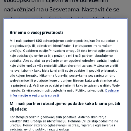
nadvožnjacima u Sesvetama. Nastavit će se
radovi i na nadvožnjaku u Selskoj. Međutim,
isto tako završavamo radove", rekao je
Brinemo o vašoj privatnosti
Tomislav Tomašević
.7
Mi i naši partneri
603
pohranjujemo osobne podatke, kao što su podaci o
pregledavanju ili jedinstveni identifikatori, i pristupamo im na vašem
"Radovi se moraju
uređaju. Odabirom opcije Prihvaćam omogućit ćete tehnologije praćenja
koje podržavaju svrhe za čije pružanje mi i naši partneri obrađujemo
podatke. Ako su alati za praćenje onemogućeni, određeni sadržaj i oglasi
provoditi brže"
koje vidite možda više neće biti toliko relevantni za vas. Možete se vratiti
na ovaj izbornik kako biste izmijenili svoje odabire ili povukli pristanak u
bilo kojem trenutku klikom na Upravljaj postavkama poveznicu pri dnu
I dok iz Grada ističu da više nema prostora za
web-stranice [ili plutajuće ikone u donjem lijevom kutu web stranice, ako
je primjenjivo]. Vaši će se odabiri primijeniti kako je opisano u dijelu Web-
odgađanje obnove, prometni stručnjak
Željko
mjesto. Za više pojedinosti pogledajte našu Politiku privatnosti.
Dodatne
informacije o vašoj privatnosti
Marušić
smatra kako sadašnju gradsku vlast
Mi i naši partneri obrađujemo podatke kako bismo pružili
ne treba kriviti za stanje koje je zatekla. Ipak,
sljedeće:
Korištenje preciznih geolokacijskih podataka. Aktivno skeniranje
upozorava da se radovi moraju provoditi brže i
karakteristika uređaja za identifikaciju. Pohrana i/ili pristup podacima na
uređaju. Personalizirano oglašavanje i sadržaj, mjerenje oglašavanja i
učinkovitije.
sadržaja, uvidi u publiku i razvoj usluga.