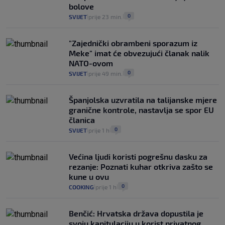
bolove
0
SVIJET
prije 23 min.
|
|
"Zajednički obrambeni sporazum iz
Meke" imat će obvezujući članak nalik
NATO-ovom
0
SVIJET
prije 49 min.
|
|
Španjolska uzvratila na talijanske mjere
granične kontrole, nastavlja se spor EU
članica
0
SVIJET
prije 1 h
|
|
Većina ljudi koristi pogrešnu dasku za
rezanje: Poznati kuhar otkriva zašto se
kune u ovu
0
COOKING
prije 1 h
|
|
Benčić: Hrvatska država dopustila je
svoju kapitulaciju u korist privatnog