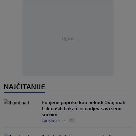
Oglas
NAJČITANIJE
Punjene paprike kao nekad: Ovaj mali
trik naših baka čini nadjev savršeno
sočnim
1
COOKING
8. kol.
|
|