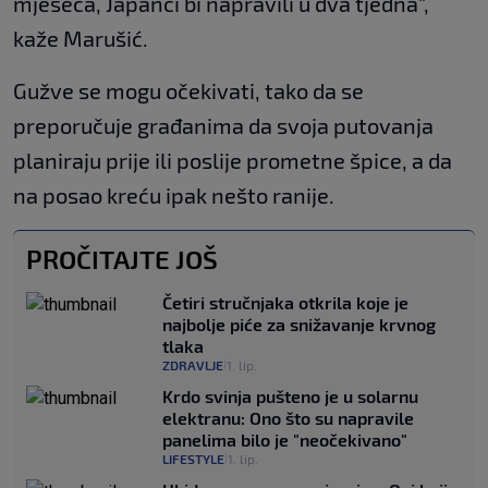
mjeseca, Japanci bi napravili u dva tjedna",
kaže Marušić.
Gužve se mogu očekivati, tako da se
preporučuje građanima da svoja putovanja
planiraju prije ili poslije prometne špice, a da
na posao kreću ipak nešto ranije.
PROČITAJTE JOŠ
Četiri stručnjaka otkrila koje je
najbolje piće za snižavanje krvnog
tlaka
ZDRAVLJE
1. lip.
|
Krdo svinja pušteno je u solarnu
elektranu: Ono što su napravile
panelima bilo je "neočekivano"
LIFESTYLE
1. lip.
|