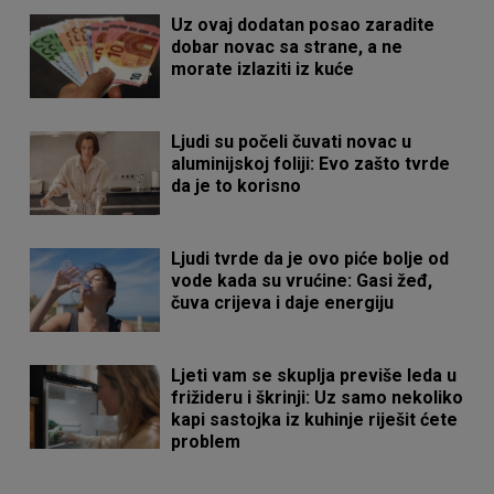
Uz ovaj dodatan posao zaradite
dobar novac sa strane, a ne
morate izlaziti iz kuće
Ljudi su počeli čuvati novac u
aluminijskoj foliji: Evo zašto tvrde
da je to korisno
Ljudi tvrde da je ovo piće bolje od
vode kada su vrućine: Gasi žeđ,
čuva crijeva i daje energiju
Ljeti vam se skuplja previše leda u
frižideru i škrinji: Uz samo nekoliko
kapi sastojka iz kuhinje riješit ćete
problem