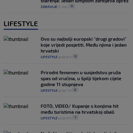
starenja: Jedan simptom zahtijeva oprez
0
ZDRAVLJE
3. kol.
|
|
LIFESTYLE
Ovo su najbolji europski "drugi gradovi"
koje vrijedi posjetiti. Među njima i jedan
hrvatski
0
LIFESTYLE
prije 6 h
|
|
Prirodni fenomen u susjedstvu pruža
spas od vrućina, u špilji tijekom cijele
godine 11 stupnjeva
0
LIFESTYLE
prije 7 h
|
|
FOTO, VIDEO/ Kupanje s konjima hit
među turistima na hrvatskoj obali
1
LIFESTYLE
prije 8 h
|
|