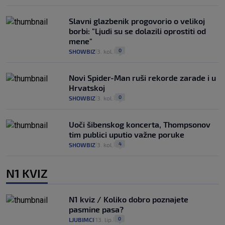
Slavni glazbenik progovorio o velikoj
borbi: "Ljudi su se dolazili oprostiti od
mene"
0
SHOWBIZ
3. kol.
|
|
Novi Spider-Man ruši rekorde zarade i u
Hrvatskoj
0
SHOWBIZ
3. kol.
|
|
Uoči šibenskog koncerta, Thompsonov
tim publici uputio važne poruke
4
SHOWBIZ
3. kol.
|
|
N1 KVIZ
N1 kviz / Koliko dobro poznajete
pasmine pasa?
0
LJUBIMCI
13. lip.
|
|