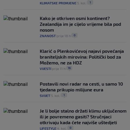
1
KLIMATSKE PROMJENE
5. kol.
|
|
Kako je otkriven osmi kontinent?
Zealandija im je cijelo vrijeme bila pod
nosom
0
ZNANOST
prije 18 h
|
|
Klarić o Plenkovićevoj najavi povećanja
braniteljskih mirovina: Politički bod za
Možemo, ne za HDZ
16
VIJESTI
prije 11 h
|
|
Postavili novi radar na cesti, u samo 10
tjedana prikupio milijune eura
1
SVIJET
5. kol.
|
|
Je li bolje stalno držati klimu uključenom
ili je povremeno gasiti? Stručnjaci
otkrivaju kada ćete najviše uštedjeti
0
LIFESTYLE
4. kol.
|
|