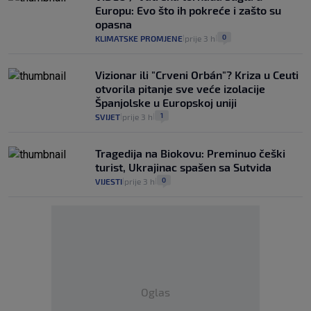
Europu: Evo što ih pokreće i zašto su
opasna
0
KLIMATSKE PROMJENE
prije 3 h
|
|
Vizionar ili "Crveni Orbán"? Kriza u Ceuti
otvorila pitanje sve veće izolacije
Španjolske u Europskoj uniji
1
SVIJET
prije 3 h
|
|
Tragedija na Biokovu: Preminuo češki
turist, Ukrajinac spašen sa Sutvida
0
VIJESTI
prije 3 h
|
|
Oglas