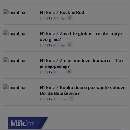
N1 kviz / Rock & Roll
0
LIFESTYLE
8. lip.
|
|
N1 kviz / Zavrtite globus i recite koji je
ovo grad?
0
LIFESTYLE
2. lip.
|
|
N1 kviz / Zmije, meduze, komarci... Tko
je najopasniji?
0
LIFESTYLE
1. lip.
|
|
N1 kviz / Koliko dobro poznajete stihove
Đorđa Balaševića?
11
LIFESTYLE
18. svi.
|
|