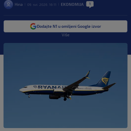
1
Hina
EKONOMIJA
09. svi. 2026. 16:11
|
|
|
Dodajte N1 u omiljeni Google izvor
Više