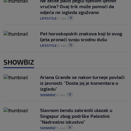
Ne želite paliti peglu tijekom ljetnih
vrućina? Ovaj trik može pomoći da
odjeća ne izgleda zgužvano
0
LIFESTYLE
5. kol.
|
|
Pet horoskopskih znakova koji bi ovog
ljeta pronaći svoju srodnu dušu
0
LIFESTYLE
5. kol.
|
|
SHOWBIZ
Ariana Grande se nakon turneje povlači
iz javnosti: "Dosta joj je komentara o
izgledu"
0
SHOWBIZ
4. kol.
|
|
Slavnom bendu zabranili ulazak u
Singapur zbog podrške Palestini:
"Nadrealno iskustvo"
0
SHOWBIZ
3. kol.
|
|