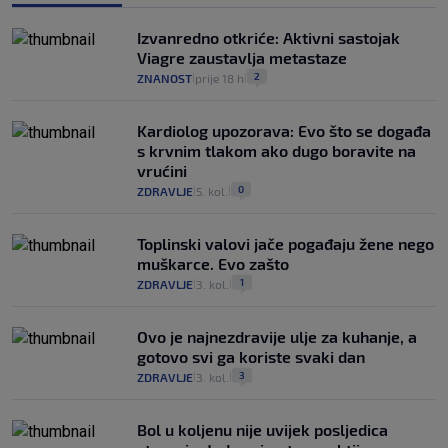
Izvanredno otkriće: Aktivni sastojak
Viagre zaustavlja metastaze
2
ZNANOST
prije 18 h
|
|
Kardiolog upozorava: Evo što se događa
s krvnim tlakom ako dugo boravite na
vrućini
0
ZDRAVLJE
5. kol.
|
|
Toplinski valovi jače pogađaju žene nego
muškarce. Evo zašto
1
ZDRAVLJE
3. kol.
|
|
Ovo je najnezdravije ulje za kuhanje, a
gotovo svi ga koriste svaki dan
3
ZDRAVLJE
3. kol.
|
|
Bol u koljenu nije uvijek posljedica