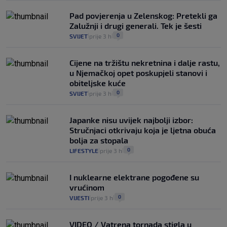
Pad povjerenja u Zelenskog: Pretekli ga
Zalužnji i drugi generali. Tek je šesti
0
SVIJET
prije 3 h
|
|
Cijene na tržištu nekretnina i dalje rastu,
u Njemačkoj opet poskupjeli stanovi i
obiteljske kuće
0
SVIJET
prije 3 h
|
|
Japanke nisu uvijek najbolji izbor:
Stručnjaci otkrivaju koja je ljetna obuća
bolja za stopala
0
LIFESTYLE
prije 3 h
|
|
I nuklearne elektrane pogođene su
vrućinom
0
VIJESTI
prije 3 h
|
|
VIDEO / Vatrena tornada stigla u