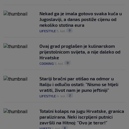
Nekad ga je imala gotovo svaka kuća u
Jugoslaviji, a danas postiže cijenu od
nekoliko stotina eura
0
LIFESTYLE
5. kol.
|
|
Ovaj grad proglašen je kulinarskom
prijestolnicom svijeta, a nije daleko od
Hrvatske
0
COOKING
5. kol.
|
|
Stariji bračni par otišao na odmor u
Italiju i odlučio ostati: "Nismo se htjeli
vratiti, život nam je puno jeftiniji"
2
LIFESTYLE
4. kol.
|
|
Totalni kolaps na jugu Hrvatske, granica
paralizirana. Neki iscrpljeni putnici
završili na Hitnoj: "Ovo je teror!"
8
VIJESTI
2. kol.
|
|