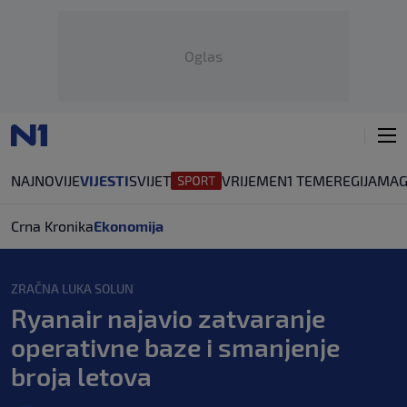
Oglas
NAJNOVIJE
VIJESTI
SVIJET
VRIJEME
N1 TEME
REGIJA
MAG
Crna Kronika
Ekonomija
ZRAČNA LUKA SOLUN
Ryanair najavio zatvaranje
operativne baze i smanjenje
broja letova