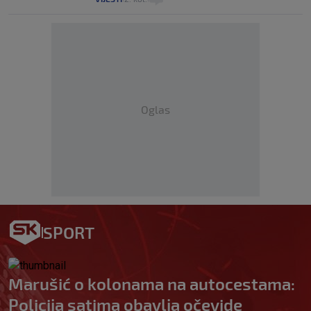
Oglas
SPORT
Marušić o kolonama na autocestama:
Policija satima obavlja očevide