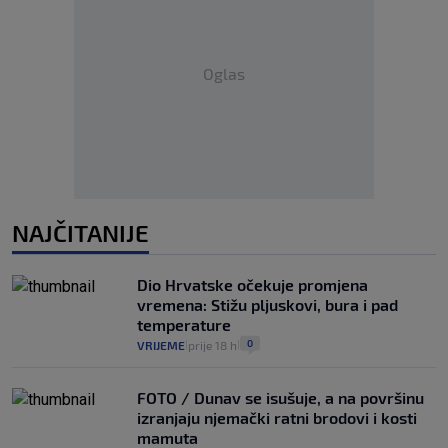
Oglas
NAJČITANIJE
Dio Hrvatske očekuje promjena
vremena: Stižu pljuskovi, bura i pad
temperature
0
VRIJEME
prije 18 h
|
|
FOTO / Dunav se isušuje, a na površinu
izranjaju njemački ratni brodovi i kosti
mamuta