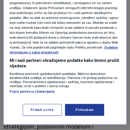
povezuju Ryanairovu odluku s naknadama
pregledavanju ili jedinstveni identifikatori, i pristupamo im na vašem
uređaju. Odabirom opcije Prihvaćam omogućit ćete tehnologije praćenja
zračnih luka ili naknadom za razvoj zračne luke
koje podržavaju svrhe za čije pružanje mi i naši partneri obrađujemo
(ADF) koju je nametnula grčka država potpuno
podatke. Ako su alati za praćenje onemogućeni, određeni sadržaj i oglasi
koje vidite možda više neće biti toliko relevantni za vas. Možete se vratiti
neutemeljene.
na ovaj izbornik kako biste izmijenili svoje odabire ili povukli pristanak u
bilo kojem trenutku klikom na Upravljaj postavkama poveznicu pri dnu
web-stranice [ili plutajuće ikone u donjem lijevom kutu web stranice, ako
je primjenjivo]. Vaši će se odabiri primijeniti kako je opisano u dijelu Web-
Ryaniar najavio drastičan potez -
mjesto. Za više pojedinosti pogledajte našu Politiku privatnosti.
Dodatne
povlačenje iz "najgoreg aerodroma u
informacije o vašoj privatnosti
Europi"
Mi i naši partneri obrađujemo podatke kako bismo pružili
EKONOMIJA
27. tra.
|
sljedeće:
Ryanair najavio zatvaranje baze u
Korištenje preciznih geolokacijskih podataka. Aktivno skeniranje
Berlinu i rezanje broja letova
karakteristika uređaja za identifikaciju. Pohrana i/ili pristup podacima na
EKONOMIJA
24. tra.
|
uređaju. Personalizirano oglašavanje i sadržaj, mjerenje oglašavanja i
sadržaja, uvidi u publiku i razvoj usluga.
Popis partnera (dobavljača)
„Odluka o smanjenju zimskih operacija u
zračnoj luci Makedonija u Solunu isključivo je
Prikaži svrhe
Prihvaćam
povezana s
Ryanairovom
komercijalnom
strategijom, poslovnim modelom i