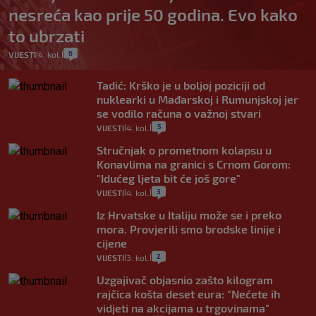
nesreća kao prije 50 godina. Evo kako
to ubrzati
6
VIJESTI
4. kol.
|
|
Tadić: Krško je u boljoj poziciji od
nuklearki u Mađarskoj i Rumunjskoj jer
se vodilo računa o važnoj stvari
5
VIJESTI
4. kol.
|
|
Stručnjak o prometnom kolapsu u
Konavlima na granici s Crnom Gorom:
"Idućeg ljeta bit će još gore"
3
VIJESTI
4. kol.
|
|
Iz Hrvatske u Italiju može se i preko
mora. Provjerili smo brodske linije i
cijene
2
VIJESTI
3. kol.
|
|
Uzgajivač objasnio zašto kilogram
rajčica košta deset eura: "Nećete ih
vidjeti na akcijama u trgovinama"