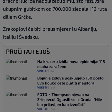
zračnoj luci za nadolazeću zimu, što rezultira
ukupnim gubitkom od 700.000 sjedala i 12 ruta
diljem Grčke.
Zrakoplovi će biti preusmjereni u Albaniju,
Italiju i Švedsku.
PROČITAJTE JOŠ
Na kruzeru izbila nova epidemija: 115
osoba zaraženo
SVIJET
9. svi.
|
Bojanje zidova poskupjelo 150 posto:
Evo koliko ćete platiti majstora
VIJESTI
9. svi.
|
FOTO / Thompson pjevao na
Zrinjevcu! Oglasili se iz Grada: "Nije
bio prijavljen kao izvođač"
VIJESTI
9. svi.
|