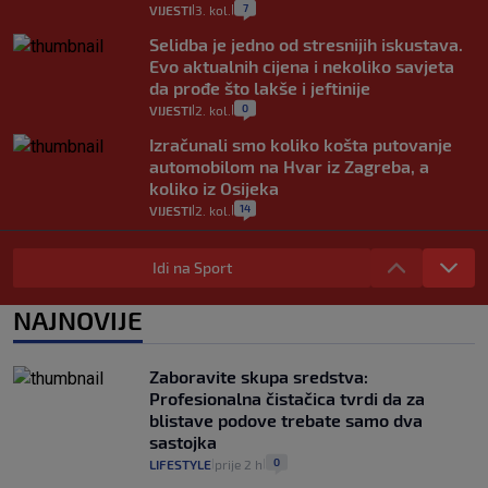
7
VIJESTI
3. kol.
|
|
Selidba je jedno od stresnijih iskustava.
Evo aktualnih cijena i nekoliko savjeta
da prođe što lakše i jeftinije
0
VIJESTI
2. kol.
|
|
Izračunali smo koliko košta putovanje
automobilom na Hvar iz Zagreba, a
koliko iz Osijeka
14
VIJESTI
2. kol.
|
|
"Kći je otišla na more, a zaboravila
zdravstvenu iskaznicu". Kakva su prava
Idi na Sport
pacijenata izvan mjesta prebivališta?
1
VIJESTI
1. kol.
NAJNOVIJE
|
|
Provjerili smo "što ćemo onda" ako
Plenković na 15 dana ukine mjere: "Ne bi
Zaboravite skupa sredstva:
se dogodilo ništa. Vlada se zaljubila u te
Profesionalna čistačica tvrdi da za
intervencije"
blistave podove trebate samo dva
25
VIJESTI
30. srp.
|
|
sastojka
0
LIFESTYLE
prije 2 h
|
|