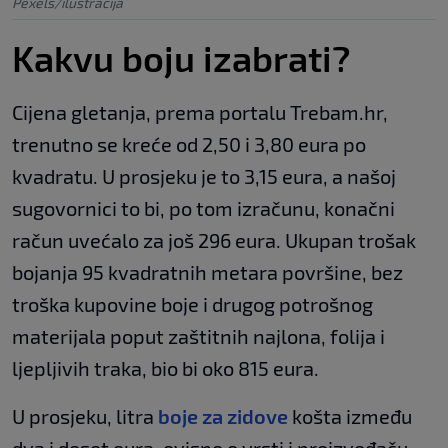
Pexels/ilustracija
Kakvu boju izabrati?
Cijena gletanja, prema portalu Trebam.hr,
trenutno se kreće od 2,50 i 3,80 eura po
kvadratu. U prosjeku je to 3,15 eura, a našoj
sugovornici to bi, po tom izračunu, konačni
račun uvećalo za još 296 eura. Ukupan trošak
bojanja 95 kvadratnih metara površine, bez
troška kupovine boje i drugog potrošnog
materijala poput zaštitnih najlona, folija i
ljepljivih traka, bio bi oko 815 eura.
U prosjeku, litra
boje za zidove
košta između
dva i deset eura, ovisno o vrsti i proizvođaču.