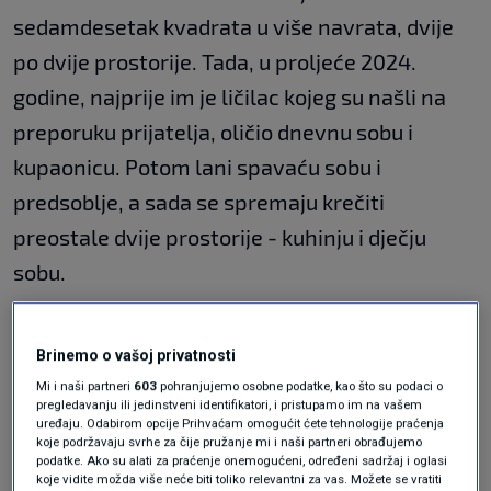
sedamdesetak kvadrata u više navrata, dvije
po dvije prostorije. Tada, u proljeće 2024.
godine, najprije im je ličilac kojeg su našli na
preporuku prijatelja, oličio dnevnu sobu i
kupaonicu. Potom lani spavaću sobu i
predsoblje, a sada se spremaju krečiti
preostale dvije prostorije - kuhinju i dječju
sobu.
Vrijeme je da nađete molera za stan?
Ne računajte da će biti jeftin, a ni brz
Brinemo o vašoj privatnosti
VIJESTI
5. ožu.
|
Mi i naši partneri
603
pohranjujemo osobne podatke, kao što su podaci o
pregledavanju ili jedinstveni identifikatori, i pristupamo im na vašem
uređaju. Odabirom opcije Prihvaćam omogućit ćete tehnologije praćenja
U četiri godine 150 posto
koje podržavaju svrhe za čije pružanje mi i naši partneri obrađujemo
podatke. Ako su alati za praćenje onemogućeni, određeni sadržaj i oglasi
koje vidite možda više neće biti toliko relevantni za vas. Možete se vratiti