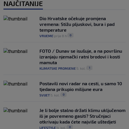
NAJČITANIJE
Dio Hrvatske očekuje promjena
vremena: Stižu pljuskovi, bura i pad
temperature
0
VRIJEME
prije 8 h
|
|
FOTO / Dunav se isušuje, a na površinu
izranjaju njemački ratni brodovi i kosti
mamuta
1
KLIMATSKE PROMJENE
5. kol.
|
|
Postavili novi radar na cesti, u samo 10
tjedana prikupio milijune eura
0
SVIJET
5. kol.
|
|
Je li bolje stalno držati klimu uključenom
ili je povremeno gasiti? Stručnjaci
otkrivaju kada ćete najviše uštedjeti
0
LIFESTYLE
4. kol.
|
|