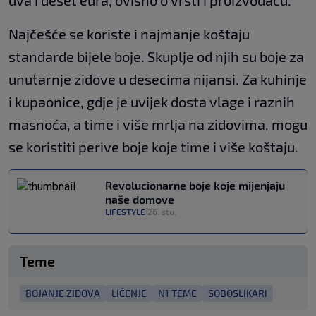
Najčešće se koriste i najmanje koštaju
standarde bijele boje. Skuplje od njih su boje za
unutarnje zidove u desecima nijansi. Za kuhinje
i kupaonice, gdje je uvijek dosta vlage i raznih
masnoća, a time i više mrlja na zidovima, mogu
se koristiti perive boje koje time i više koštaju.
Revolucionarne boje koje mijenjaju
naše domove
LIFESTYLE
26. stu.
|
Teme
BOJANJE ZIDOVA
LIČENJE
N1 TEME
SOBOSLIKARI