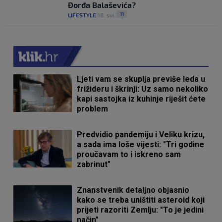
Đorđa Balaševića?
11
LIFESTYLE
18. svi.
|
|
Ljeti vam se skuplja previše leda u
frižideru i škrinji: Uz samo nekoliko
kapi sastojka iz kuhinje riješit ćete
problem
Predvidio pandemiju i Veliku krizu,
a sada ima loše vijesti: "Tri godine
proučavam to i iskreno sam
zabrinut"
Znanstvenik detaljno objasnio
kako se treba uništiti asteroid koji
prijeti razoriti Zemlju: "To je jedini
način"