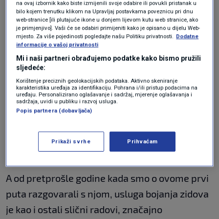
skuplje
na ovaj izbornik kako biste izmijenili svoje odabire ili povukli pristanak u
bilo kojem trenutku klikom na Upravljaj postavkama poveznicu pri dnu
web-stranice [ili plutajuće ikone u donjem lijevom kutu web stranice, ako
"Lani kad smo krečili spavaću sobu i predsoblje
je primjenjivo]. Vaši će se odabiri primijeniti kako je opisano u dijelu Web-
mjesto. Za više pojedinosti pogledajte našu Politiku privatnosti.
Dodatne
nismo uspjeli ranije naći čovjeka da nam to
informacije o vašoj privatnosti
Mi i naši partneri obrađujemo podatke kako bismo pružili
odradi, nego tek u studenome kada je već bilo
sljedeće:
hladno i vlažno. Zidovi su se sporije sušili i
Korištenje preciznih geolokacijskih podataka. Aktivno skeniranje
karakteristika uređaja za identifikaciju. Pohrana i/ili pristup podacima na
dosta se osjetio miris boje. Sada smo ranije
uređaju. Personalizirano oglašavanje i sadržaj, mjerenje oglašavanja i
sadržaja, uvidi u publiku i razvoj usluga.
krenuli u potragu, našli majstora i dogovorili
Popis partnera (dobavljača)
termin krajem svibnja. Tada će već biti toplo pa
se zidovi ne bi trebali dugo sušiti kao jesenas",
Prikaži svrhe
Prihvaćam
rekla nam je ovih dana naša stara sugovornica.
A od pretprošle godine kada smo o ovome prvi
puta razgovarali s njom, usluga bojanja zidova
je kao i ostali slični radovi, značajno