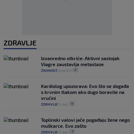
ZDRAVLJE
Izvanredno otkriće: Aktivni sastojak
Viagre zaustavlja metastaze
2
ZNANOST
prije 8 h
|
|
Kardiolog upozorava: Evo što se događa
s krvnim tlakom ako dugo boravite na
vrućini
0
ZDRAVLJE
5. kol.
|
|
Toplinski valovi jače pogađaju žene nego
muškarce. Evo zašto
1
ZDRAVLJE
3. kol.
|
|