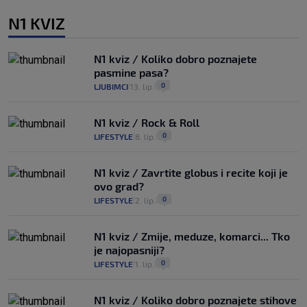
N1 KVIZ
N1 kviz / Koliko dobro poznajete
pasmine pasa?
0
LJUBIMCI
13. lip.
|
|
N1 kviz / Rock & Roll
0
LIFESTYLE
8. lip.
|
|
N1 kviz / Zavrtite globus i recite koji je
ovo grad?
0
LIFESTYLE
2. lip.
|
|
N1 kviz / Zmije, meduze, komarci... Tko
je najopasniji?
0
LIFESTYLE
1. lip.
|
|
N1 kviz / Koliko dobro poznajete stihove