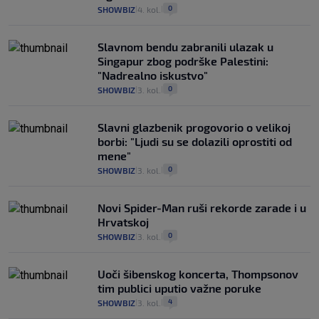
0
SHOWBIZ
4. kol.
|
|
Slavnom bendu zabranili ulazak u
Singapur zbog podrške Palestini:
"Nadrealno iskustvo"
0
SHOWBIZ
3. kol.
|
|
Slavni glazbenik progovorio o velikoj
borbi: "Ljudi su se dolazili oprostiti od
mene"
0
SHOWBIZ
3. kol.
|
|
Novi Spider-Man ruši rekorde zarade i u
Hrvatskoj
0
SHOWBIZ
3. kol.
|
|
Uoči šibenskog koncerta, Thompsonov
tim publici uputio važne poruke
4
SHOWBIZ
3. kol.
|
|