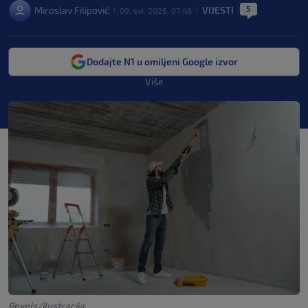
5
Miroslav Filipović
VIJESTI
09. svi. 2026. 07:48
|
|
|
Dodajte N1 u omiljeni Google izvor
Više
Pexels/ilustracija