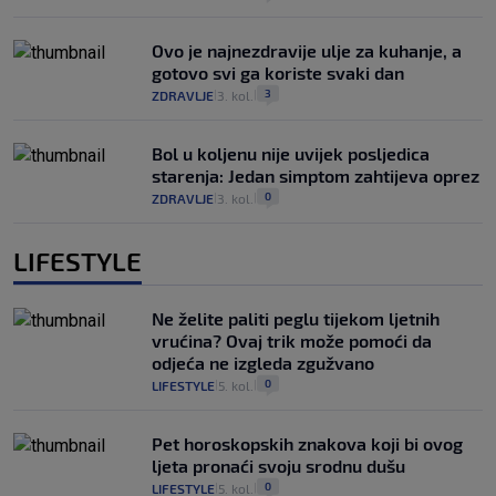
Ovo je najnezdravije ulje za kuhanje, a
gotovo svi ga koriste svaki dan
3
ZDRAVLJE
3. kol.
|
|
Bol u koljenu nije uvijek posljedica
starenja: Jedan simptom zahtijeva oprez
0
ZDRAVLJE
3. kol.
|
|
LIFESTYLE
Ne želite paliti peglu tijekom ljetnih
vrućina? Ovaj trik može pomoći da
odjeća ne izgleda zgužvano
0
LIFESTYLE
5. kol.
|
|
Pet horoskopskih znakova koji bi ovog
ljeta pronaći svoju srodnu dušu
0
LIFESTYLE
5. kol.
|
|