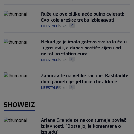
Ruže uz ove biljke neće bujno cvjetati:
Evo koje greške treba izbjegavati
0
LIFESTYLE
5. kol.
|
|
Nekad ga je imala gotovo svaka kuća u
Jugoslaviji, a danas postiže cijenu od
nekoliko stotina eura
0
LIFESTYLE
5. kol.
|
|
Zaboravite na velike račune: Rashladite
dom pametnije, jeftinije i bez klime
0
LIFESTYLE
5. kol.
|
|
SHOWBIZ
Ariana Grande se nakon turneje povlači
iz javnosti: "Dosta joj je komentara o
izgledu"