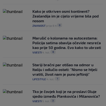
Kako je otkriven osmi kontinent?
Zealandija im je cijelo vrijeme bila pod
nosom
0
ZNANOST
prije 8 h
|
|
Marušić o kolonama na autocestama:
Policija satima obavlja očevide nesreća
kao prije 50 godina. Evo kako to ubrzati
6
VIJESTI
4. kol.
|
|
Stariji bračni par otišao na odmor u
Italiju i odlučio ostati: "Nismo se htjeli
vratiti, život nam je puno jeftiniji"
1
LIFESTYLE
4. kol.
|
|
Tko je čovjek koji je na proslavi Oluje
sjedio između Plenkovića i Milanovića?
3
VIJESTI
5. kol.
|
|