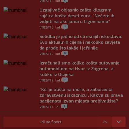
VIJESTI
3. kol.
|
|
Uzgajivač objasnio zašto kilogram
rajčica košta deset eura: "Nećete ih
vidjeti na akcijama u trgovinama"
7
VIJESTI
3. kol.
|
|
Selidba je jedno od stresnijih iskustava.
Evo aktualnih cijena i nekoliko savjeta
da prođe što lakše i jeftinije
0
VIJESTI
2. kol.
|
|
Izračunali smo koliko košta putovanje
automobilom na Hvar iz Zagreba, a
koliko iz Osijeka
14
VIJESTI
2. kol.
|
|
"Kći je otišla na more, a zaboravila
zdravstvenu iskaznicu". Kakva su prava
pacijenata izvan mjesta prebivališta?
1
VIJESTI
1. kol.
|
|
Provjerili smo "što ćemo onda" ako
Plenković na 15 dana ukine mjere: "Ne bi
Idi na Sport
se dogodilo ništa. Vlada se zaljubila u te