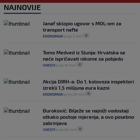
intervencije"
NAJNOVIJE
25
VIJESTI
30. srp.
|
|
Analitičar o Mostu: Oni su u yin-yang
Janaf sklopio ugovor s MOL-om za
poziciji i imaju drugog najpoznatijeg
transport nafte
bravara u povijesti Hrvatske
0
EKONOMIJA
prije 3 min
|
|
16
VIJESTI
30. srp.
|
|
Tomo Medved iz Slunja: Hrvatska se
neće ispričavati nikome za pobjedu
0
VIJESTI
prije 16 min
|
|
Akcija DIRH-a: Do 1. kolovoza inspektori
izrekli 1,5 milijuna eura kazni
0
EKONOMIJA
prije 28 min
|
|
Đuroković: Bilježe se najniži vodostaji
otkako postoje mjerenja, a ovo posebno
zabrinjava
0
VIJESTI
prije 50 min
|
|