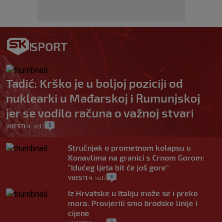
SPORT
Tadić: Krško je u boljoj poziciji od
nuklearki u Mađarskoj i Rumunjskoj
jer se vodilo računa o važnoj stvari
5
VIJESTI
4. kol.
|
|
Stručnjak o prometnom kolapsu u
Konavlima na granici s Crnom Gorom:
"Idućeg ljeta bit će još gore"
3
VIJESTI
4. kol.
|
|
Iz Hrvatske u Italiju može se i preko
mora. Provjerili smo brodske linije i
cijene
2