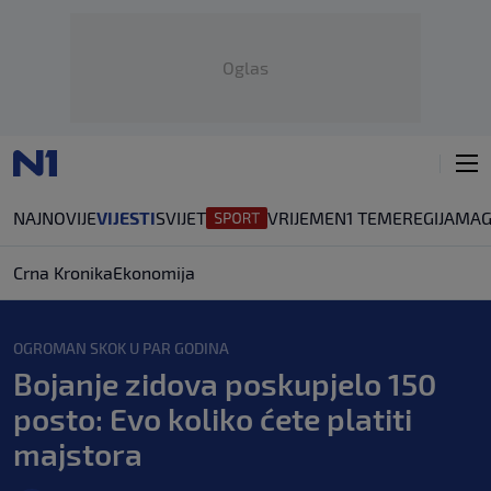
Oglas
NAJNOVIJE
VIJESTI
SVIJET
VRIJEME
N1 TEME
REGIJA
MAG
Crna Kronika
Ekonomija
OGROMAN SKOK U PAR GODINA
Bojanje zidova poskupjelo 150
posto: Evo koliko ćete platiti
majstora