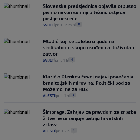
Slovenska predsjednica objavila otpusno
pismo nakon sumnji u težinu ozljeda
poslije nesreće
0
SVIJET
prije 56 min
|
|
Mladić koji se zaletio u ljude na
sindikalnom skupu osuđen na doživotan
zatvor
0
SVIJET
prije 1 h
|
|
Klarić o Plenkovićevoj najavi povećanja
braniteljskih mirovina: Politički bod za
Možemo, ne za HDZ
3
VIJESTI
prije 1 h
|
|
Šimpraga: Zahtjev za pravdom za srpske
žrtve ne umanjuje patnju hrvatskih
žrtava
1
VIJESTI
prije 2 h
|
|