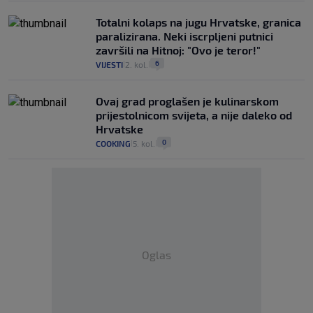
Totalni kolaps na jugu Hrvatske, granica
paralizirana. Neki iscrpljeni putnici
završili na Hitnoj: "Ovo je teror!"
6
VIJESTI
2. kol.
|
|
Ovaj grad proglašen je kulinarskom
prijestolnicom svijeta, a nije daleko od
Hrvatske
0
COOKING
5. kol.
|
|
Oglas