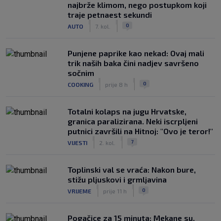
najbrže klimom, nego postupkom koji
traje petnaest sekundi
|
|
0
AUTO
7. kol.
Punjene paprike kao nekad: Ovaj mali
trik naših baka čini nadjev savršeno
sočnim
|
|
0
COOKING
prije 8 h
Totalni kolaps na jugu Hrvatske,
granica paralizirana. Neki iscrpljeni
putnici završili na Hitnoj: "Ovo je teror!"
|
|
7
VIJESTI
2. kol.
Toplinski val se vraća: Nakon bure,
stižu pljuskovi i grmljavina
|
|
0
VRIJEME
prije 11 h
Pogačice za 15 minuta: Mekane su,