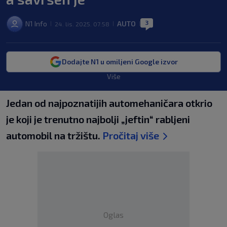
3
N1 Info
AUTO
24. lis. 2025. 07:58
|
|
|
Dodajte N1 u omiljeni Google izvor
Više
Jedan od najpoznatijih automehaničara otkrio
je koji je trenutno najbolji „jeftin“ rabljeni
automobil na tržištu.
Pročitaj više
Oglas