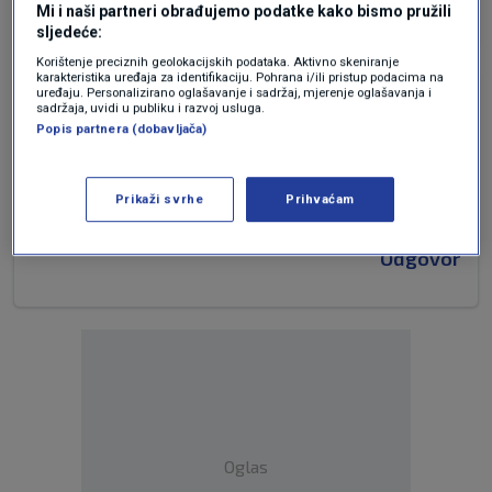
Odgovor
Mi i naši partneri obrađujemo podatke kako bismo pružili
sljedeće:
Korištenje preciznih geolokacijskih podataka. Aktivno skeniranje
karakteristika uređaja za identifikaciju. Pohrana i/ili pristup podacima na
uređaju. Personalizirano oglašavanje i sadržaj, mjerenje oglašavanja i
prije 10 mjeseci
MAROIJAN
sadržaja, uvidi u publiku i razvoj usluga.
Popis partnera (dobavljača)
Apsolutno čovjek je rekao istinu kao da je mene
slušao.Njezino veličanstvo od TOYTE je ñajbolji
Prikaži svrhe
Prihvaćam
autobrend NA svijetu.hvala.
Odgovor
Oglas