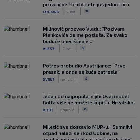
prozračne i tražit ćete još jednu turu
|
|
0
COOKING
7. kol.
Milinović prozvao Vladu: "Pozivam
Plenkovića da me posluša. Za svako
buduće onečišćenje..."
|
|
9
VIJESTI
7. kol.
Potres probudio Austrijance: "Prvo
prasak, a onda se kuća zatresla"
|
|
0
SVIJET
prije 7 h
Jedan od najpopularnijih: Ovaj model
Golfa više ne možete kupiti u Hrvatskoj
|
|
0
AUTO
prije 9 h
Miletić sve dostavio MUP-u: "Sumnjivi
otpad nalazi se i kod Udbine, na
zemljišnoj čestici u vlasništvu države"