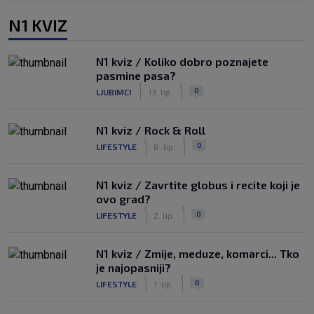
N1 KVIZ
N1 kviz / Koliko dobro poznajete
pasmine pasa?
|
|
0
LJUBIMCI
13. lip.
N1 kviz / Rock & Roll
|
|
0
LIFESTYLE
8. lip.
N1 kviz / Zavrtite globus i recite koji je
ovo grad?
|
|
0
LIFESTYLE
2. lip.
N1 kviz / Zmije, meduze, komarci... Tko
je najopasniji?
|
|
0
LIFESTYLE
1. lip.