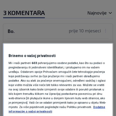
3 KOMENTARA
Najnovije
prije 10 mjeseci
Bo.
Toyota... prevaziđena, demode.
Odgovor
Brinemo o vašoj privatnosti
Mi i naši partneri
603
pohranjujemo osobne podatke, kao što su podaci o
pregledavanju ili jedinstveni identifikatori, i pristupamo im na vašem
uređaju. Odabirom opcije Prihvaćam omogućit ćete tehnologije praćenja
koje podržavaju svrhe za čije pružanje mi i naši partneri obrađujemo
prije 10 mjeseci
jura
podatke. Ako su alati za praćenje onemogućeni, određeni sadržaj i oglasi
koje vidite možda više neće biti toliko relevantni za vas. Možete se vratiti
na ovaj izbornik kako biste izmijenili svoje odabire ili povukli pristanak u
"Cijena rabljenih Corolli varira ovisno o starosti,
bilo kojem trenutku klikom na Upravljaj postavkama poveznicu pri dnu
web-stranice [ili plutajuće ikone u donjem lijevom kutu web stranice, ako
prijeđenim kilometrima i općem stanju vozila." -
je primjenjivo]. Vaši će se odabiri primijeniti kako je opisano u dijelu Web-
ma da??? nikad ne bih pomislio!!!
mjesto. Za više pojedinosti pogledajte našu Politiku privatnosti.
Dodatne
informacije o vašoj privatnosti