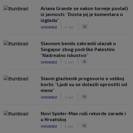
Ariana Grande se nakon turneje povlači
iz javnosti: "Dosta joj je komentara o
izgledu"
|
|
0
SHOWBIZ
4. kol.
Slavnom bendu zabranili ulazak u
Singapur zbog podrške Palestini:
"Nadrealno iskustvo"
|
|
0
SHOWBIZ
3. kol.
Slavni glazbenik progovorio o velikoj
borbi: "Ljudi su se dolazili oprostiti od
mene"
|
|
0
SHOWBIZ
3. kol.
Novi Spider-Man ruši rekorde zarade i
u Hrvatskoj
|
|
0
SHOWBIZ
3. kol.