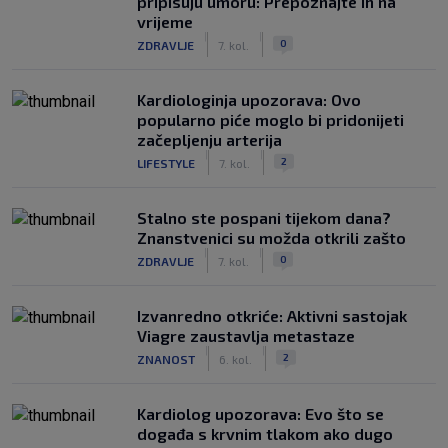
pripisuju umoru: Prepoznajte ih na
vrijeme
|
|
0
ZDRAVLJE
7. kol.
Kardiologinja upozorava: Ovo
popularno piće moglo bi pridonijeti
začepljenju arterija
|
|
2
LIFESTYLE
7. kol.
Stalno ste pospani tijekom dana?
Znanstvenici su možda otkrili zašto
|
|
0
ZDRAVLJE
7. kol.
Izvanredno otkriće: Aktivni sastojak
Viagre zaustavlja metastaze
|
|
2
ZNANOST
6. kol.
Kardiolog upozorava: Evo što se
događa s krvnim tlakom ako dugo