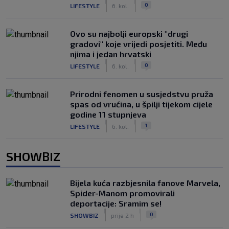
|
|
0
LIFESTYLE
6. kol.
Ovo su najbolji europski "drugi
gradovi" koje vrijedi posjetiti. Među
njima i jedan hrvatski
|
|
0
LIFESTYLE
6. kol.
Prirodni fenomen u susjedstvu pruža
spas od vrućina, u špilji tijekom cijele
godine 11 stupnjeva
|
|
1
LIFESTYLE
6. kol.
SHOWBIZ
Bijela kuća razbjesnila fanove Marvela,
Spider-Manom promovirali
deportacije: Sramim se!
|
|
0
SHOWBIZ
prije 2 h