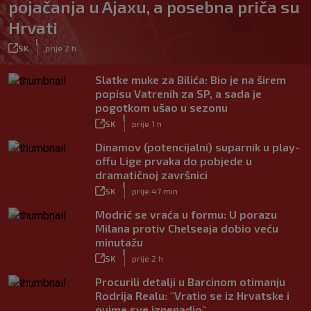
pojačanja u Ajaxu, a posebna priča su
Hrvati
|
SK
prije 2 h
Slatke muke za Bilića: Bio je na širem
popisu Vatrenih za SP, a sada je
pogotkom ušao u sezonu
|
SK
prije 1 h
Dinamov (potencijalni) suparnik u play-
offu Lige prvaka do pobjede u
dramatičnoj završnici
|
SK
prije 47 min
Modrić se vraća u formu: U porazu
Milana protiv Chelseaja dobio veću
minutažu
|
SK
prije 2 h
Procurili detalji u Barcinom otimanju
Rodrija Realu: "Vratio se iz Hrvatske i
ovime sve iznenadio"