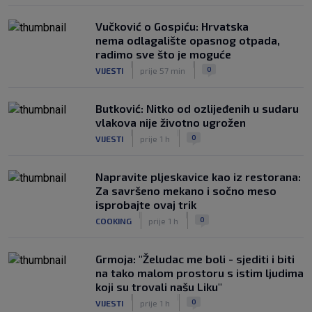
Vučković o Gospiću: Hrvatska
nema odlagalište opasnog otpada,
radimo sve što je moguće
|
|
0
VIJESTI
prije 57 min
Butković: Nitko od ozlijeđenih u sudaru
vlakova nije životno ugrožen
|
|
0
VIJESTI
prije 1 h
Napravite pljeskavice kao iz restorana:
Za savršeno mekano i sočno meso
isprobajte ovaj trik
|
|
0
COOKING
prije 1 h
Grmoja: "Želudac me boli - sjediti i biti
na tako malom prostoru s istim ljudima
koji su trovali našu Liku"
|
|
0
VIJESTI
prije 1 h