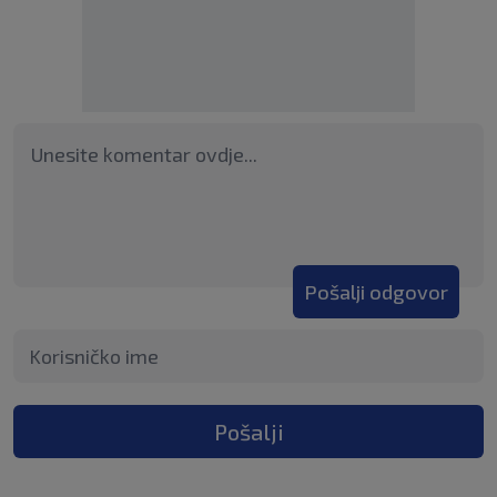
Pošalji odgovor
Pošalji