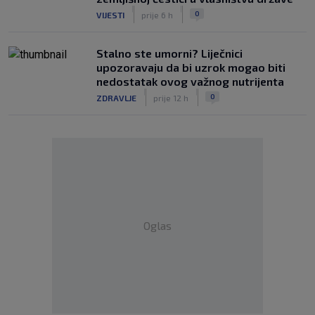
|
|
0
VIJESTI
prije 6 h
Stalno ste umorni? Liječnici
upozoravaju da bi uzrok mogao biti
nedostatak ovog važnog nutrijenta
|
|
0
ZDRAVLJE
prije 12 h
Oglas