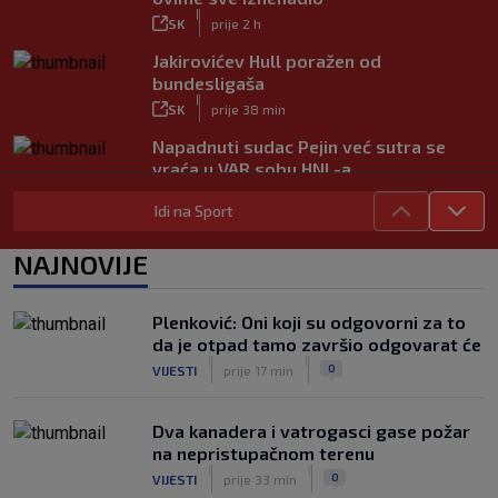
|
SK
prije 2 h
Jakirovićev Hull poražen od
bundesligaša
|
SK
prije 38 min
Napadnuti sudac Pejin već sutra se
vraća u VAR sobu HNL-a
|
SK
prije 1 h
Idi na Sport
VIDEO / Martin dominantan u sprintu,
Marquez neprepoznatljiv!
NAJNOVIJE
|
SK
prije 1 h
VIDEO / Inter bez Sučića u sastavu
Plenković: Oni koji su odgovorni za to
poveo protiv Juventusa
da je otpad tamo završio odgovarat će
|
|
|
SK
prije 5 h
0
VIJESTI
prije 17 min
Dva kanadera i vatrogasci gase požar
na nepristupačnom terenu
|
|
0
VIJESTI
prije 33 min