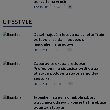
boravite na vrućini
|
|
0
ZDRAVLJE
5. kol.
LIFESTYLE
Deset najdužih letova na svijetu: Traju
gotovo cijeli dan i povezuju
najudaljenije gradove
|
|
0
LIFESTYLE
7. kol.
Zaboravite skupa sredstva:
Profesionalna čistačica tvrdi da za
blistave podove trebate samo dva
sastojka
|
|
0
LIFESTYLE
6. kol.
Japanke nisu uvijek najbolji izbor:
Stručnjaci otkrivaju koja je ljetna obuća
bolja za stopala