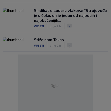
Sindikat o sudaru vlakova: "Strojovođa
je u šoku, on je jedan od najboljih i
najobučenijih..."
|
|
0
VIJESTI
prije 2 h
Stiže nam Texas
|
|
0
VIJESTI
prije 2 h
Oglas