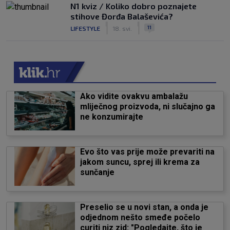
N1 kviz / Koliko dobro poznajete
stihove Đorđa Balaševića?
|
|
11
LIFESTYLE
18. svi.
Ako vidite ovakvu ambalažu
mliječnog proizvoda, ni slučajno ga
ne konzumirajte
Evo što vas prije može prevariti na
jakom suncu, sprej ili krema za
sunčanje
Preselio se u novi stan, a onda je
odjednom nešto smeđe počelo
curiti niz zid: "Pogledajte, što je