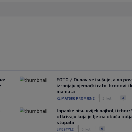
na:
FOTO / Dunav se isušuje, a na pov
e
izranjaju njemački ratni brodovi i 
mamuta
|
|
2
KLIMATSKE PROMJENE
5. kol.
a
Japanke nisu uvijek najbolji izbor:
otkrivaju koja je ljetna obuća bolj
stopala
|
|
0
LIFESTYLE
6. kol.