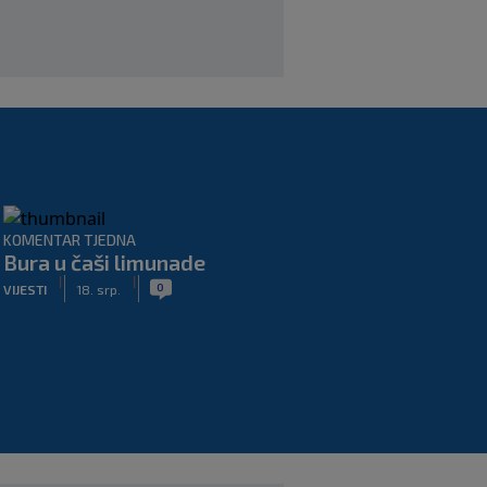
razlika u kvaliteti, ali pokušat ćemo
iznenaditi na Poljudu’
|
SK
prije 4 h
KOMENTAR TJEDNA
Bura u čaši limunade
|
|
0
VIJESTI
18. srp.