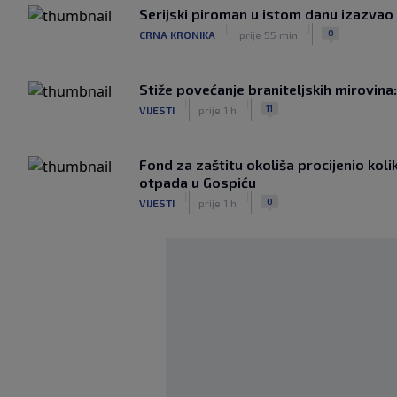
Serijski piroman u istom danu izazvao p
|
|
0
CRNA KRONIKA
prije 55 min
Stiže povećanje braniteljskih mirovin
|
|
11
VIJESTI
prije 1 h
Fond za zaštitu okoliša procijenio koli
otpada u Gospiću
|
|
0
VIJESTI
prije 1 h