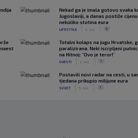
ndija
Nekad ga je imala gotovo svaka k
Jugoslaviji, a danas postiže cijenu
nekoliko stotina eura
|
|
0
LIFESTYLE
5. kol.
brže
Totalni kolaps na jugu Hrvatske, g
tnaest
paralizirana. Neki iscrpljeni putnici
na Hitnoj: "Ovo je teror!"
|
|
7
VIJESTI
2. kol.
Postavili novi radar na cesti, u s
tjedana prikupio milijune eura
|
|
1
SVIJET
5. kol.