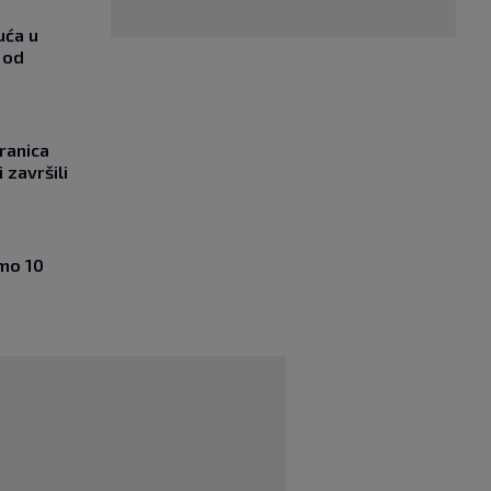
uća u
 od
ranica
 završili
amo 10