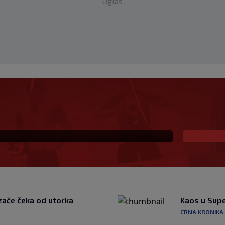
Oglas
‘Pozivamo institucije
jere’
zače čeka od utorka
Kaos u Supe
CRNA KRONIKA