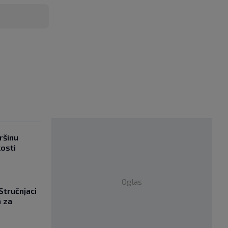
ršinu
kosti
Oglas
 Stručnjaci
a za