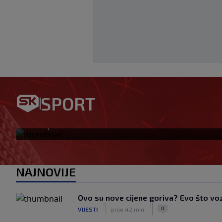
HNS osudio napad na Pejina: 
SPORT
da poduzmu odgovarajuće m
|
SK
prije 1 h
NAJNOVIJE
Ovo su nove cijene goriva? Evo što vo
|
|
0
VIJESTI
prije 42 min