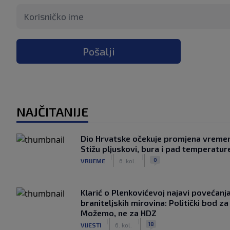
Pošalji
NAJČITANIJE
Dio Hrvatske očekuje promjena vreme
Stižu pljuskovi, bura i pad temperatur
|
|
0
VRIJEME
6. kol.
Klarić o Plenkovićevoj najavi povećanj
braniteljskih mirovina: Politički bod za
Možemo, ne za HDZ
|
|
18
VIJESTI
6. kol.