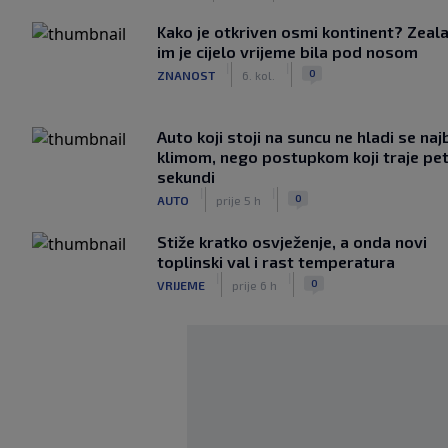
Kako je otkriven osmi kontinent? Zeala
im je cijelo vrijeme bila pod nosom
|
|
0
ZNANOST
6. kol.
Auto koji stoji na suncu ne hladi se naj
klimom, nego postupkom koji traje pe
sekundi
|
|
0
AUTO
prije 5 h
Stiže kratko osvježenje, a onda novi
toplinski val i rast temperatura
|
|
0
VRIJEME
prije 6 h