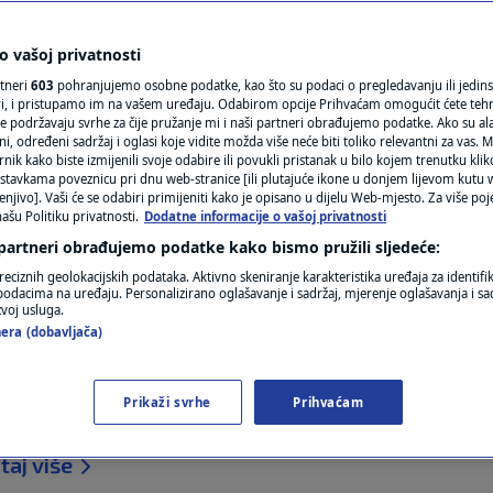
 na Malti eksplozija
N1(DIS)INFO
e smo da je rat, kao da
KLIMATSKE PROMJENE
 vašoj privatnosti
rtneri
603
pohranjujemo osobne podatke, kao što su podaci o pregledavanju ili jedins
FOTO
ori, i pristupamo im na vašem uređaju. Odabirom opcije Prihvaćam omogućit ćete teh
e podržavaju svrhe za čije pružanje mi i naši partneri obrađujemo podatke. Ako su ala
 određeni sadržaj i oglasi koje vidite možda više neće biti toliko relevantni za vas. Mo
VIDEO
rnik kako biste izmijenili svoje odabire ili povukli pristanak u bilo kojem trenutku kl
komentara
stavkama poveznicu pri dnu web-stranice [ili plutajuće ikone u donjem lijevom kutu w
enjivo]. Vaši će se odabiri primijeniti kako je opisano u dijelu Web-mjesto. Za više poj
ašu Politiku privatnosti.
Dodatne informacije o vašoj privatnosti
 partneri obrađujemo podatke kako bismo pružili sljedeće:
reciznih geolokacijskih podataka. Aktivno skeniranje karakteristika uređaja za identifi
p podacima na uređaju. Personalizirano oglašavanje i sadržaj, mjerenje oglašavanja i sad
zvoj usluga.
era (dobavljača)
ti rano jutros uzdrmala je velik dio otoka, a udarni
oji su se našli usred kaosa bile su i dvije Hrvatic
Prikaži svrhe
Prihvaćam
j su boravile. "Mislile smo da je rat, staklo je letj
taj više