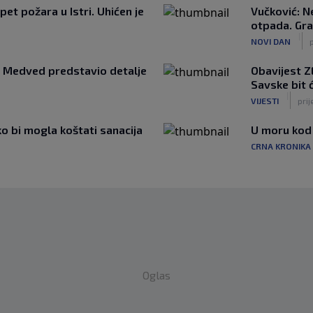
et požara u Istri. Uhićen je
Vučković: N
otpada. Gra
|
NOVI DAN
a: Medved predstavio detalje
Obavijest ZE
Savske bit 
|
VIJESTI
prij
ko bi mogla koštati sanacija
U moru kod
CRNA KRONIKA
Oglas