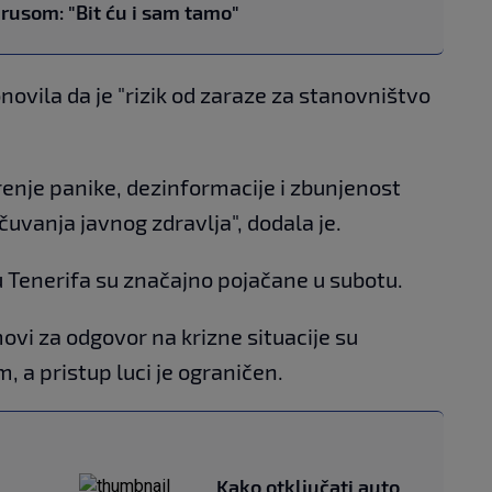
rusom: "Bit ću i sam tamo"
novila da je "rizik od zaraze za stanovništvo
renje panike, dezinformacije i zbunjenost
vanja javnog zdravlja", dodala je.
u Tenerifa su značajno pojačane u subotu.
movi za odgovor na krizne situacije su
m, a pristup luci je ograničen.
Kako otključati auto