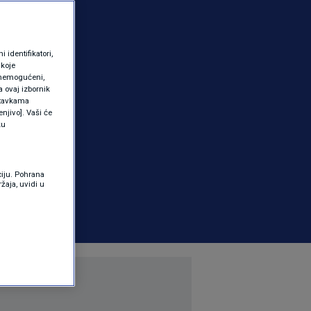
identifikatori,
 koje
 onemogućeni,
a ovaj izbornik
ostavkama
njivo]. Vaši će
ku
ciju. Pohrana
žaja, uvidi u