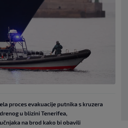
čela proces evakuacije putnika s kruzera
enog u blizini Tenerifea,
čnjaka na brod kako bi obavili