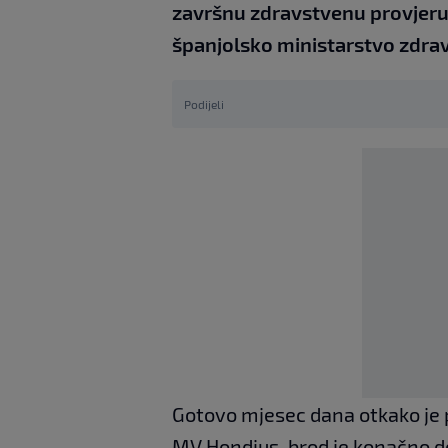
završnu zdravstvenu provjeru p
španjolsko ministarstvo zdrav
Podijeli
Gotovo mjesec dana otkako je 
MV Hondius, brod je konačno do