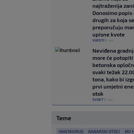
najtraženija zan
Donosimo popis 
drugih za koja s
preporučuju ma
upisne kvote
VIJESTI
9. svi.
|
Neviđena gradnj
more će potopiti
betonska opločn
svaki težak 22.0
tona, kako bi izg
prvi umjetni ene
otok
SVIJET
8. svi.
|
Teme
HANTAVIRUS
KANARSKI OTOCI
MV 