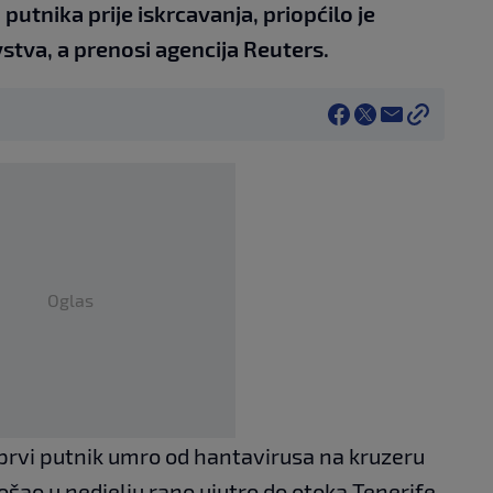
utnika prije iskrcavanja, priopćilo je
stva, a prenosi agencija Reuters.
Oglas
prvi putnik umro od hantavirusa na kruzeru
šao u nedjelju rano ujutro do otoka Tenerife