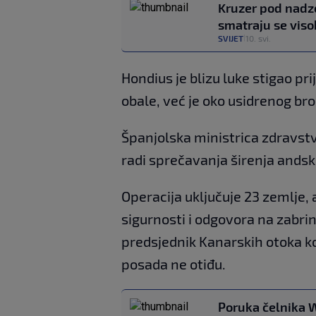
Kruzer pod nadzo
smatraju se vis
SVIJET
10. svi.
|
Hondius je blizu luke stigao pr
obale, već je oko usidrenog br
Španjolska ministrica zdravst
radi sprečavanja širenja andsk
Operacija uključuje 23 zemlje,
sigurnosti i odgovora na zabri
predsjednik Kanarskih otoka koj
posada ne otiđu.
Poruka čelnika W