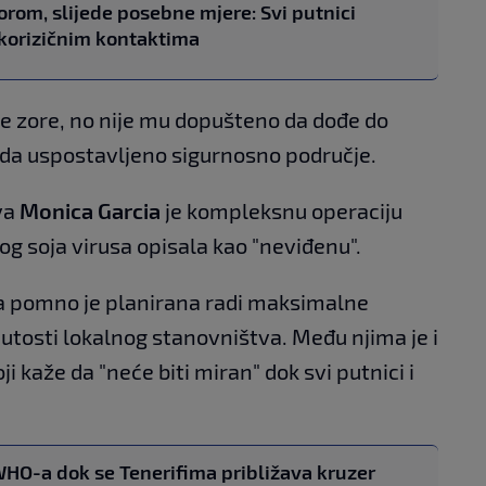
rom, slijede posebne mjere: Svi putnici
okorizičnim kontaktima
ije zore, no nije mu dopušteno da dođe do
oda uspostavljeno sigurnosno područje.
va
Monica Garcia
je kompleksnu operaciju
og soja virusa opisala kao "neviđenu".
 a pomno je planirana radi maksimalne
nutosti lokalnog stanovništva. Među njima je i
i kaže da "neće biti miran" dok svi putnici i
HO-a dok se Tenerifima približava kruzer