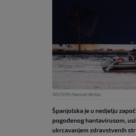
REUTERS/Hannah McKay
Španjolska je u nedjelju zapo
pogođenog hantavirusom, usidr
ukrcavanjem zdravstvenih stru