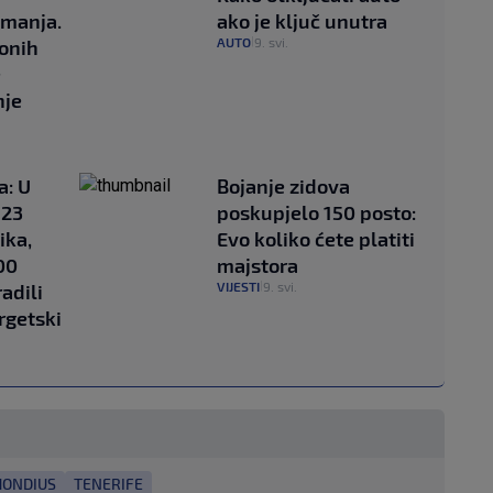
imanja.
ako je ključ unutra
AUTO
9. svi.
onih
|
e
nje
a: U
Bojanje zidova
 23
poskupjelo 150 posto:
ika,
Evo koliko ćete platiti
00
majstora
VIJESTI
9. svi.
radili
|
rgetski
HONDIUS
TENERIFE