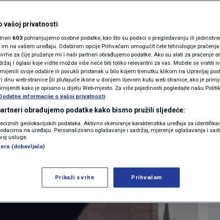
ija s kruzera
MAGAZIN
tavirusom, ukrcali
N1 KOMENTAR
 vašoj privatnosti
rtneri
603
pohranjujemo osobne podatke, kao što su podaci o pregledavanju ili jedinstveni 
timovi
KOLUMNE
o im na vašem uređaju. Odabirom opcije Prihvaćam omogućit ćete tehnologije praćenja
vrhe za čije pružanje mi i naši partneri obrađujemo podatke. Ako su alati za praćenje
žaj i oglasi koje vidite možda više neće biti toliko relevantni za vas. Možete se vratiti n
N1(DIS)INFO
zmijenili svoje odabire ili povukli pristanak u bilo kojem trenutku klikom na Upravljaj p
2
26. 07:29
09:33
SVIJET
komentara
>
|
|
i dnu web-stranice [ili plutajuće ikone u donjem lijevom kutu web stranice, ako je primje
KLIMATSKE PROMJENE
rimijeniti kako je opisano u dijelu Web-mjesto. Za više pojedinosti pogledajte našu Politi
Dodatne informacije o vašoj privatnosti
FOTO
 partneri obrađujemo podatke kako bismo pružili sljedeće:
Više
reciznih geolokacijskih podataka. Aktivno skeniranje karakteristika uređaja za identifika
p podacima na uređaju. Personalizirano oglašavanje i sadržaj, mjerenje oglašavanja i sadr
VIDEO
zvoj usluga.
era (dobavljača)
Prikaži svrhe
Prihvaćam