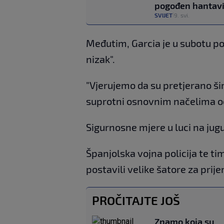
pogođen hantavi
SVIJET
9. svi.
|
Međutim, Garcia je u subotu po
nizak".
"Vjerujemo da su pretjerano ši
suprotni osnovnim načelima oču
Sigurnosne mjere u luci na jug
Španjolska vojna policija te ti
postavili velike šatore za prije
PROČITAJTE JOŠ
Znamo koja su