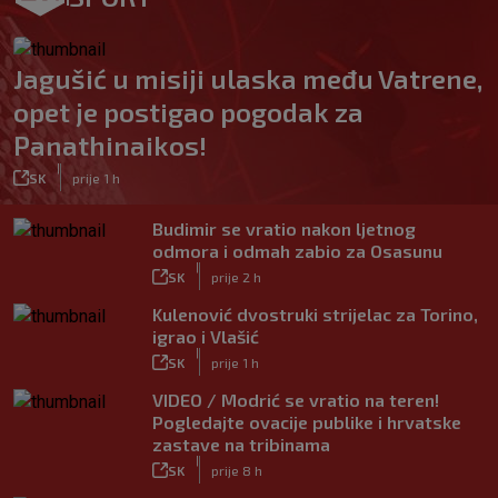
Jagušić u misiji ulaska među Vatrene,
opet je postigao pogodak za
Panathinaikos!
|
SK
prije 1 h
Budimir se vratio nakon ljetnog
odmora i odmah zabio za Osasunu
|
SK
prije 2 h
Kulenović dvostruki strijelac za Torino,
igrao i Vlašić
|
SK
prije 1 h
VIDEO / Modrić se vratio na teren!
Pogledajte ovacije publike i hrvatske
zastave na tribinama
|
SK
prije 8 h