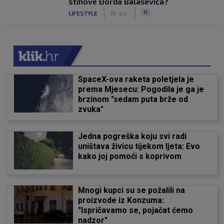
stihove Đorđa Balaševića?
|
|
11
LIFESTYLE
18. svi.
SpaceX-ova raketa poletjela je
prema Mjesecu: Pogodila je ga je
brzinom "sedam puta brže od
zvuka"
Jedna pogreška koju svi radi
uništava živicu tijekom ljeta: Evo
kako joj pomoći s koprivom
Mnogi kupci su se požalili na
proizvode iz Konzuma:
"Ispričavamo se, pojačat ćemo
nadzor"