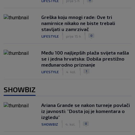
LIFESTYLE
prije 5 h
Greška koju mnogi rade: Ove tri
namirnice nikako ne biste trebali
stavljati u zamrzivač
|
|
0
LIFESTYLE
prije 15 h
Među 100 najljepših plaža svijeta našla
se i jedna hrvatska: Dobila prestižno
međunarodno priznanje
|
|
1
LIFESTYLE
4. kol.
SHOWBIZ
Ariana Grande se nakon turneje povlači
iz javnosti: "Dosta joj je komentara o
izgledu"
|
|
0
SHOWBIZ
4. kol.