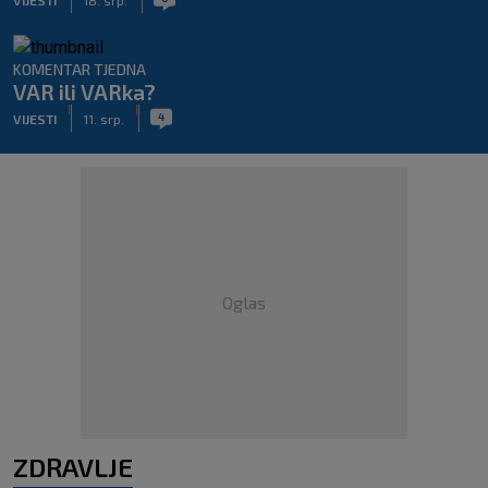
KOMENTAR TJEDNA
VAR ili VARka?
|
|
4
VIJESTI
11. srp.
Oglas
ZDRAVLJE