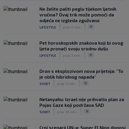
|
SK
prije 6 h
Ne želite paliti peglu tijekom ljetnih
vrućina? Ovaj trik može pomoći da
odjeća ne izgleda zgužvano
|
|
0
LIFESTYLE
prije 0 min.
Pet horoskopskih znakova koji bi ovog
ljeta pronaći svoju srodnu dušu
|
|
0
LIFESTYLE
prije 3 min.
Dron s eksplozivom nova prijetnja: "To
je oblik hibridnog napada"
|
|
0
SVIJET
prije 11 min.
Netanyahu: Izrael nije prihvatio plan za
Pojas Gaze koji podržava SAD
|
|
0
SVIJET
prije 28 min.
Crni scenarij UN-a: Super El Nino donosi