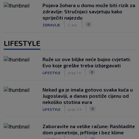
Pojava žohara u domu može biti rizik za
zdravlje: Stručnjaci savjetuju kako
spriječiti najezdu
|
|
0
ZDRAVLJE
2. kol.
LIFESTYLE
Ruže uz ove biljke neće bujno cvjetati:
Evo koje greške treba izbjegavati
|
|
0
LIFESTYLE
prije 1 h
Nekad ga je imala gotovo svaka kuća u
Jugoslaviji, a danas postiže cijenu od
nekoliko stotina eura
|
|
0
LIFESTYLE
prije 3 h
Zaboravite na velike račune: Rashladite
dom pametnije, jeftinije i bez klime
|
|
0