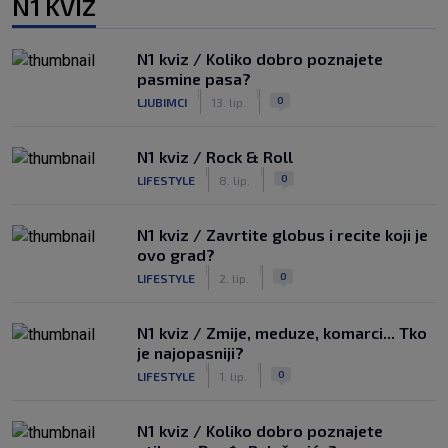
N1 KVIZ
N1 kviz / Koliko dobro poznajete
pasmine pasa?
|
|
0
LJUBIMCI
13. lip.
N1 kviz / Rock & Roll
|
|
0
LIFESTYLE
8. lip.
N1 kviz / Zavrtite globus i recite koji je
ovo grad?
|
|
0
LIFESTYLE
2. lip.
N1 kviz / Zmije, meduze, komarci... Tko
je najopasniji?
|
|
0
LIFESTYLE
1. lip.
N1 kviz / Koliko dobro poznajete