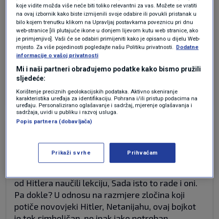
koje vidite možda više neće biti toliko relevantni za vas. Možete se vratiti
na ovaj izbornik kako biste izmijenili svoje odabire ili povukli pristanak u
Treba ih potjerati iz svih eu događanja, košarke,
bilo kojem trenutku klikom na Upravljaj postavkama poveznicu pri dnu
web-stranice [ili plutajuće ikone u donjem lijevom kutu web stranice, ako
nogometa, bicilkizma ,ma svega . I neka igraju
je primjenjivo]. Vaši će se odabiri primijeniti kako je opisano u dijelu Web-
kvalifikacije sa susjedima iz svog kvarta. Zbog
mjesto. Za više pojedinosti pogledajte našu Politiku privatnosti.
Dodatne
holokausta u ll svj ratu, rade genocid u Palestini
informacije o vašoj privatnosti
već 80 godina.
Mi i naši partneri obrađujemo podatke kako bismo pružili
sljedeće:
Odgovor
Korištenje preciznih geolokacijskih podataka. Aktivno skeniranje
karakteristika uređaja za identifikaciju. Pohrana i/ili pristup podacima na
uređaju. Personalizirano oglašavanje i sadržaj, mjerenje oglašavanja i
sadržaja, uvidi u publiku i razvoj usluga.
Popis partnera (dobavljača)
prije 4 mjeseci
Pero
Prikaži svrhe
Prihvaćam
I Hrvatska se mora pod hitno uključiti u bojkot!
Dosta nam je bilo fašizma, ali Izraelci očito nisu
od Hitlera naučili lekciju, Sada isto to rade i oni.
Pa dokle? U odnosu na razmjere zločina koji
potiče novovjeki Hitler, Netanijahu, ovaj bojkot
je tek simboličan, no ipak jako potreban.