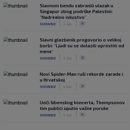
Slavnom bendu zabranili ulazak u
Singapur zbog podrške Palestini:
"Nadrealno iskustvo"
|
|
0
SHOWBIZ
3. kol.
Slavni glazbenik progovorio o velikoj
borbi: "Ljudi su se dolazili oprostiti od
mene"
|
|
0
SHOWBIZ
3. kol.
Novi Spider-Man ruši rekorde zarade i
u Hrvatskoj
|
|
0
SHOWBIZ
3. kol.
Uoči šibenskog koncerta, Thompsonov
tim publici uputio važne poruke
|
|
4
SHOWBIZ
3. kol.