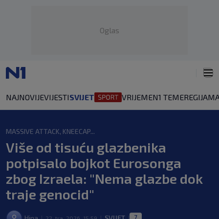
Oglas
NAJNOVIJE
VIJESTI
SVIJET
VRIJEME
N1 TEME
REGIJA
MA
MASSIVE ATTACK, KNEECAP...
Više od tisuću glazbenika
potpisalo bojkot Eurosonga
zbog Izraela: "Nema glazbe dok
traje genocid"
7
Hina
SVIJET
22. tra. 2026. 15:59
|
|
|