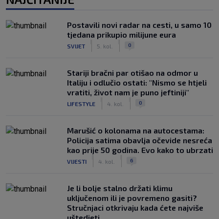
Postavili novi radar na cesti, u samo 10
tjedana prikupio milijune eura
|
|
0
SVIJET
5. kol.
Stariji bračni par otišao na odmor u
Italiju i odlučio ostati: "Nismo se htjeli
vratiti, život nam je puno jeftiniji"
|
|
0
LIFESTYLE
4. kol.
Marušić o kolonama na autocestama:
Policija satima obavlja očevide nesreća
kao prije 50 godina. Evo kako to ubrzati
|
|
6
VIJESTI
4. kol.
Je li bolje stalno držati klimu
uključenom ili je povremeno gasiti?
Stručnjaci otkrivaju kada ćete najviše
uštedjeti