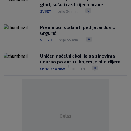
glad, sušu i rast cijena hrane
|
|
0
SVIJET
prije 54 min.
Preminuo istaknuti pedijatar Josip
Grgurić
|
|
0
VIJESTI
prije 55 min.
Uhićen načelnik koji je sa sinovima
udarao po autu u kojem je bilo dijete
|
|
0
CRNA KRONIKA
prije 1 h
Oglas