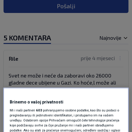
Pošalji
5 KOMENTARA
Najnovije
prije 4 mjeseci
Rile
Svet ne može i neće da zaboravi oko 26000
gladne dece ubijene u Gazi. Ko hoće,l može ali
bez mene, molim.
Odgovor
Brinemo o vašoj privatnosti
Mi i naši partneri
603
pohranjujemo osobne podatke, kao što su podaci o
pregledavanju ili jedinstveni identifikatori, i pristupamo im na vašem
uređaju. Odabirom opcije Prihvaćam omogućit ćete tehnologije praćenja
koje podržavaju svrhe za čije pružanje mi i naši partneri obrađujemo
prije 4 mjeseci
Znatizeljni
podatke. Ako su alati za praćenje onemogućeni, određeni sadržaj i oglasi