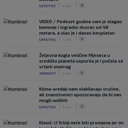
|
|
0
LIFESTYLE
4. kol.
VIDEO / Pedeset godina sam je slagao
kamenje i izgradio dvorac od 48
metara, a ulaz je i danas besplatan
|
|
0
LIFESTYLE
4. kol.
Željezna kugla veličine Mjeseca u
središtu planeta usporila je i počela se
vrtjeti unatrag
|
|
0
ZNANOST
3. kol.
Klima-uređaji nam olakšavaju vrućine,
ali znanstvenici upozoravaju da bi nas
mogli uništiti
|
|
2
LIFESTYLE
4. kol.
Klasić: U Srbiji neće biti promjena jer im