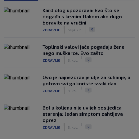
Kardiolog upozorava: Evo što se
događa s krvnim tlakom ako dugo
boravite na vrućini
|
|
0
ZDRAVLJE
prije 2 h
Toplinski valovi jače pogađaju žene
nego muškarce. Evo zašto
|
|
0
ZDRAVLJE
3. kol.
Ovo je najnezdravije ulje za kuhanje, a
gotovo svi ga koriste svaki dan
|
|
3
ZDRAVLJE
3. kol.
Bol u koljenu nije uvijek posljedica
starenja: Jedan simptom zahtijeva
oprez
|
|
0
ZDRAVLJE
3. kol.