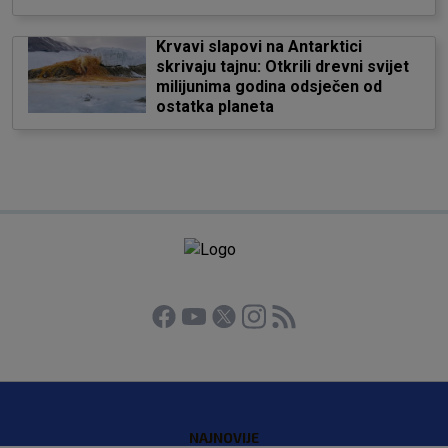
Krvavi slapovi na Antarktici
skrivaju tajnu: Otkrili drevni svijet
milijunima godina odsječen od
ostatka planeta
NAJNOVIJE