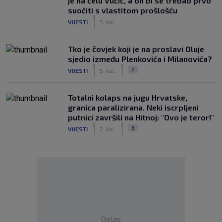
je na čelu Vučić, a on bi se trebao prvo
suočiti s vlastitom prošlošću
|
VIJESTI
5. kol.
Tko je čovjek koji je na proslavi Oluje
sjedio između Plenkovića i Milanovića?
|
|
2
VIJESTI
5. kol.
Totalni kolaps na jugu Hrvatske,
granica paralizirana. Neki iscrpljeni
putnici završili na Hitnoj: "Ovo je teror!"
|
|
6
VIJESTI
2. kol.
Oglas