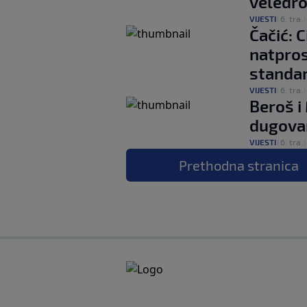
veledro
VIJESTI
|
6. tra.
|
Čačić: 
natpros
standa
VIJESTI
|
6. tra.
|
Beroš i
dugovan
VIJESTI
|
6. tra.
|
Prethodna
stranica