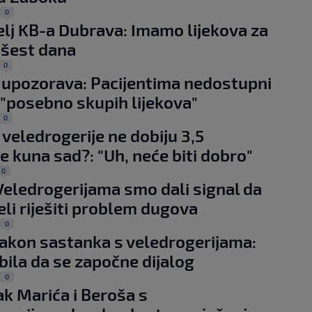
0
lj KB-a Dubrava: Imamo lijekova za
-šest dana
0
upozorava: Pacijentima nedostupni
 "posebno skupih lijekova"
0
 veledrogerije ne dobiju 3,5
de kuna sad?: "Uh, neće biti dobro"
0
Veledrogerijama smo dali signal da
eli riješiti problem dugova
0
akon sastanka s veledrogerijama:
 bila da se započne dijalog
0
k Marića i Beroša s