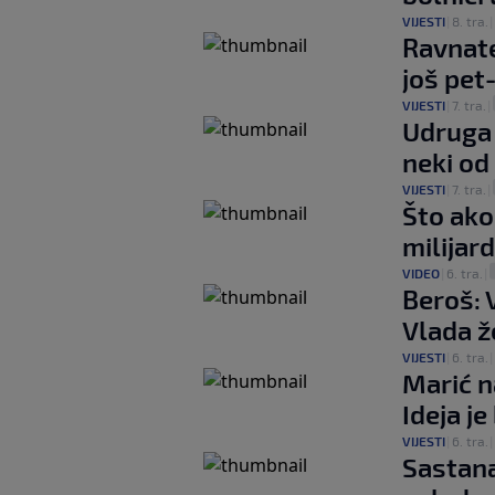
VIJESTI
|
8. tra.
|
Ravnate
još pet
VIJESTI
|
7. tra.
|
Udruga 
neki od
VIJESTI
|
7. tra.
|
Što ako
milijar
VIDEO
|
6. tra.
|
Beroš: 
Vlada ž
VIJESTI
|
6. tra.
|
Marić n
Ideja je
VIJESTI
|
6. tra.
|
Sastana