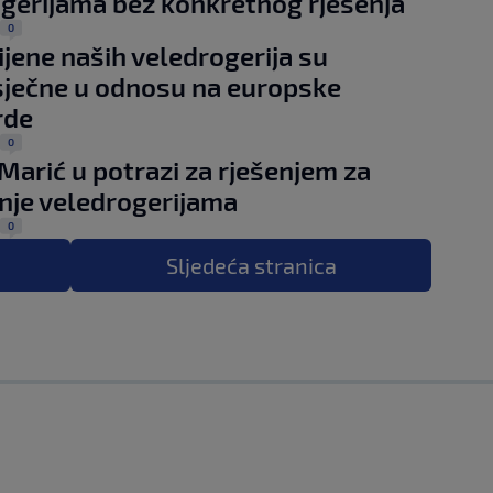
gerijama bez konkretnog rješenja
0
Cijene naših veledrogerija su
ječne u odnosu na europske
rde
0
 Marić u potrazi za rješenjem za
je veledrogerijama
0
Sljedeća
stranica