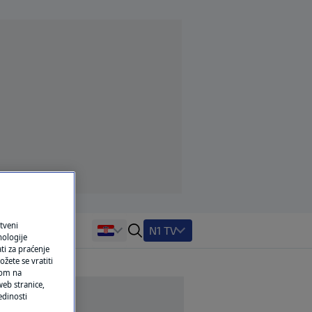
tveni
N1 TV
nologije
ti za praćenje
žete se vratiti
ikom na
eb stranice,
edinosti