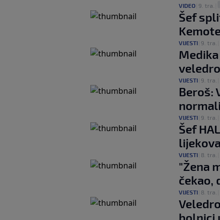
VIDEO
|
9. tra.
|
Šef spl
Kemote
VIJESTI
|
9. tra.
|
Medika 
veledro
VIJESTI
|
9. tra.
|
Beroš: 
normali
VIJESTI
|
9. tra.
|
Šef HAL
lijekov
VIJESTI
|
8. tra.
|
"Žena m
čekao, d
VIJESTI
|
8. tra.
|
Veledro
bolnici