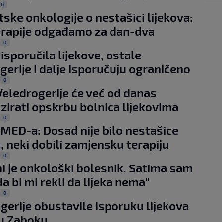
0
itske onkologije o nestašici lijekova:
rapije odgađamo za dan-dva
0
isporučila lijekove, ostale
gerije i dalje isporučuju ograničeno
0
Veledrogerije će već od danas
zirati opskrbu bolnica lijekovima
0
MED-a: Dosad nije bilo nestašice
a, neki dobili zamjensku terapiju
0
i je onkološki bolesnik. Satima sam
a bi mi rekli da lijeka nema"
0
gerije obustavile isporuku lijekova
 u Zaboku