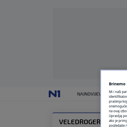
Brinemo o
Mi i naši pa
NAJNOVIJE
VIJESTI
SVIJET
identifikat
praćenja koj
onemogućeni,
na ovaj izbo
Upravljaj po
VELEDROGERIJE
ako je primj
pogledajte n