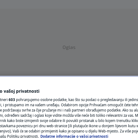
Oglas
 vašoj privatnosti
rtneri
603
pohranjujemo osobne podatke, kao što su podaci o pregledavanju ili jedins
VRIJEME
ori, i pristupamo im na vašem uređaju. Odabirom opcije Prihvaćam omogućit ćete teh
e podržavaju svrhe za čije pružanje mi i naši partneri obrađujemo podatke. Ako su ala
N1 TEME
 određeni sadržaj i oglasi koje vidite možda više neće biti toliko relevantni za vas. Mo
rnik kako biste izmijenili svoje odabire ili povukli pristanak u bilo kojem trenutku kl
REGIJA
stavkama poveznicu pri dnu web-stranice [ili plutajuće ikone u donjem lijevom kutu w
enjivo]. Vaši će se odabiri primijeniti kako je opisano u dijelu Web-mjesto. Za više poj
ašu Politiku privatnosti.
Dodatne informacije o vašoj privatnosti