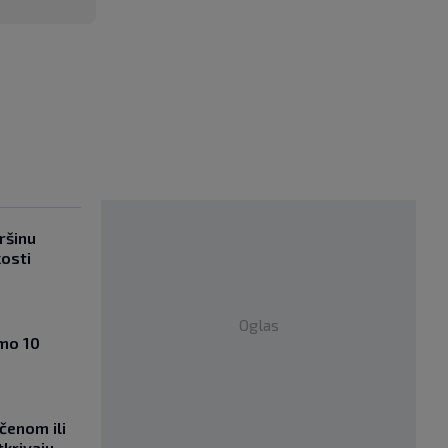
ršinu
kosti
Oglas
amo 10
učenom ili
tkrivaju