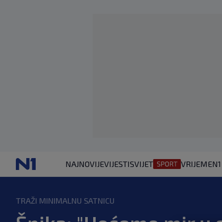
NAJNOVIJE
VIJESTI
SVIJET
VRIJEME
N1
TRAŽI MINIMALNU SATNICU