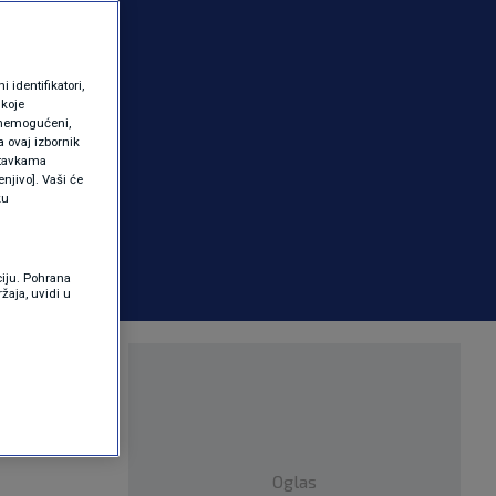
identifikatori,
 koje
 onemogućeni,
a ovaj izbornik
ostavkama
njivo]. Vaši će
ku
ciju. Pohrana
žaja, uvidi u
ajavljeni
ika
Oglas