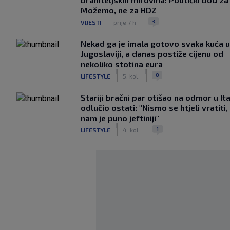
Možemo, ne za HDZ
|
|
3
VIJESTI
prije 7 h
Nekad ga je imala gotovo svaka kuća u
Jugoslaviji, a danas postiže cijenu od
nekoliko stotina eura
|
|
0
LIFESTYLE
5. kol.
Stariji bračni par otišao na odmor u Ital
odlučio ostati: "Nismo se htjeli vratiti,
nam je puno jeftiniji"
|
|
1
LIFESTYLE
4. kol.