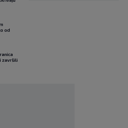
om
ko od
ranica
 završili