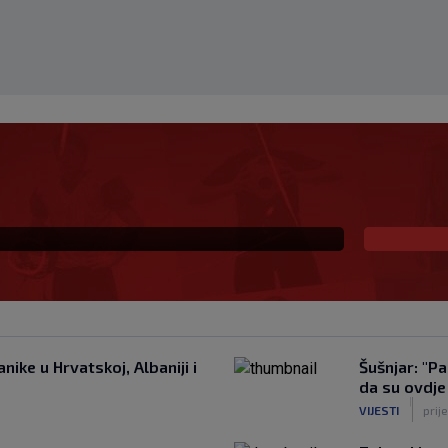
uku: Evo koji iznos će
nike u Hrvatskoj, Albaniji i
Šušnjar: "P
da su ovdje
|
VIJESTI
prij