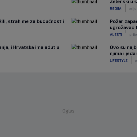
Zelenski u s
|
REGIJA
prije
ili, strah me za budućnost i
Požar zapad
ugrožavao 
|
VIJESTI
prije
nja, i Hrvatska ima adut u
Ovo su najbo
njima i jeda
|
LIFESTYLE
p
Oglas