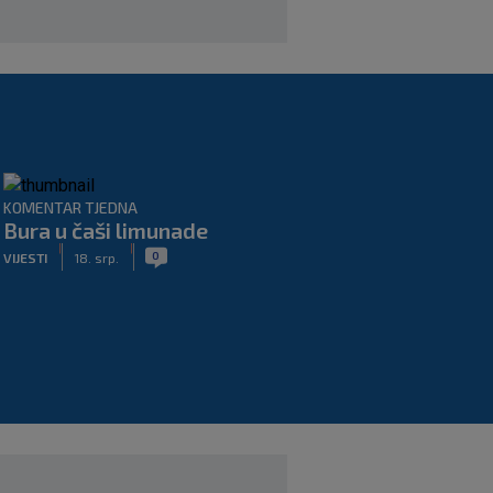
KOMENTAR TJEDNA
Bura u čaši limunade
|
|
0
VIJESTI
18. srp.