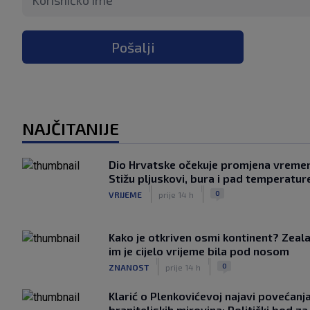
Pošalji
NAJČITANIJE
Dio Hrvatske očekuje promjena vreme
Stižu pljuskovi, bura i pad temperatur
|
|
0
VRIJEME
prije 14 h
Kako je otkriven osmi kontinent? Zeala
im je cijelo vrijeme bila pod nosom
|
|
0
ZNANOST
prije 14 h
Klarić o Plenkovićevoj najavi povećanj
braniteljskih mirovina: Politički bod za