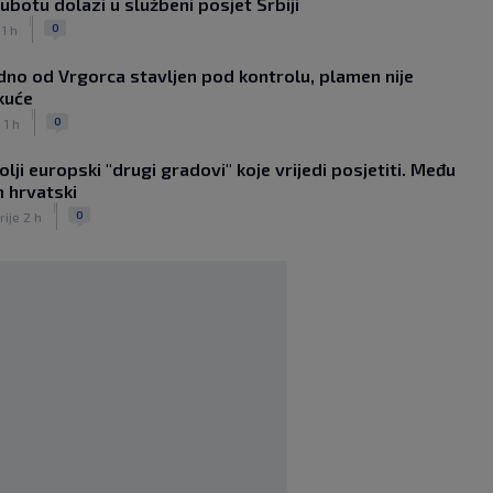
ubotu dolazi u službeni posjet Srbiji
Garcia iznenadio odlukom o mladom
|
stoperu
0
 1 h
|
SK
prije 1 h
no od Vrgorca stavljen pod kontrolu, plamen nije
Sopić upitan navija li danas za Hajduk:
kuće
‘Nemojte me vrijeđati!’
|
|
0
 1 h
SK
prije 2 h
Perkovićev Noah na dramatičan način
lji europski "drugi gradovi" koje vrijedi posjetiti. Među
ostao bez pobjede
|
n hrvatski
SK
prije 1 h
|
0
Dalić u Emirate vodi dvojicu velikana
rije 2 h
hrvatskog nogometa, evo što će oni
raditi
|
SK
prije 6 h
Zlatko Dalić ima novi posao! Postaje
treći Hrvat na kormilu te
reprezentacije
|
SK
prije 11 h