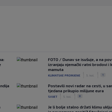
na:
FOTO / Dunav se isušuje, a na pov
e
izranjaju njemački ratni brodovi i 
mamuta
|
|
1
KLIMATSKE PROMJENE
5. kol.
ndija
Postavili novi radar na cesti, u s
tjedana prikupio milijune eura
|
|
0
SVIJET
5. kol.
a
Je li bolje stalno držati klimu uklj
je povremeno gasiti? Stručnjaci o