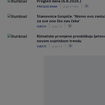
Pregled dana (6.8.2026.)
|
|
0
PREGLED DANA
prije 47 min
Stanovnica Gospića: "Nismo ovo zasluž
za sve ono što nas čeka"
|
|
0
VIJESTI
prije 1 h
Klimatske promjene preoblikuju ljetova
novom svjetskom trendu
|
|
0
VIJESTI
prije 2 h