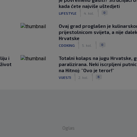
kada ćete najviše uštedjeti
|
|
0
LIFESTYLE
4. kol.
Ovaj grad proglašen je kulinarsk
prijestolnicom svijeta, a nije dale
Hrvatske
|
|
0
COOKING
5. kol.
iju i
Totalni kolaps na jugu Hrvatske, g
 život
paralizirana. Neki iscrpljeni putnici
na Hitnoj: "Ovo je teror!"
|
|
6
VIJESTI
2. kol.
Oglas