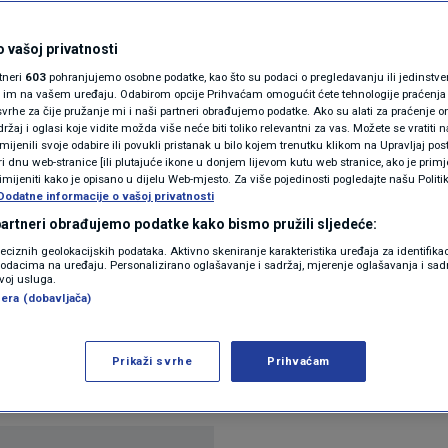
vijetu" je konkretniji
N1(DIS)INFO
laća bude 2200 eura
KLIMATSKE PROMJENE
 vašoj privatnosti
rtneri
603
pohranjujemo osobne podatke, kao što su podaci o pregledavanju ili jedinstveni 
FOTO
o im na vašem uređaju. Odabirom opcije Prihvaćam omogućit ćete tehnologije praćenja
vrhe za čije pružanje mi i naši partneri obrađujemo podatke. Ako su alati za praćenje
žaj i oglasi koje vidite možda više neće biti toliko relevantni za vas. Možete se vratiti n
VIDEO
zmijenili svoje odabire ili povukli pristanak u bilo kojem trenutku klikom na Upravljaj p
tara
i dnu web-stranice [ili plutajuće ikone u donjem lijevom kutu web stranice, ako je primje
rimijeniti kako je opisano u dijelu Web-mjesto. Za više pojedinosti pogledajte našu Politi
Dodatne informacije o vašoj privatnosti
 partneri obrađujemo podatke kako bismo pružili sljedeće:
reciznih geolokacijskih podataka. Aktivno skeniranje karakteristika uređaja za identifika
p podacima na uređaju. Personalizirano oglašavanje i sadržaj, mjerenje oglašavanja i sadr
zvoj usluga.
era (dobavljača)
 Novom danu kod Tihomira Ladišića komentirao je n
raju tri sindikalne središnjice i Sindikat umirovljen
Prikaži svrhe
Prihvaćam