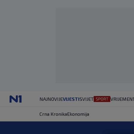
NAJNOVIJE
VIJESTI
SVIJET
VRIJEME
N
Crna Kronika
Ekonomija