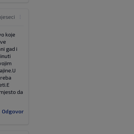
mjeseci
vo koje
sve
ni gad i
inuti
vojim
ajine.U
 treba
eti.E
umjesto da
Odgovor