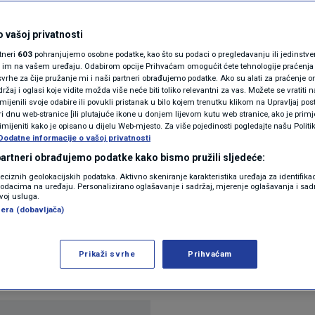
N1(DIS)INFO
a igra ulogu Vukovara
KLIMATSKE PROMJENE
 vašoj privatnosti
rtneri
603
pohranjujemo osobne podatke, kao što su podaci o pregledavanju ili jedinstveni 
FOTO
o im na vašem uređaju. Odabirom opcije Prihvaćam omogućit ćete tehnologije praćenja
vrhe za čije pružanje mi i naši partneri obrađujemo podatke. Ako su alati za praćenje
žaj i oglasi koje vidite možda više neće biti toliko relevantni za vas. Možete se vratiti n
VIDEO
zmijenili svoje odabire ili povukli pristanak u bilo kojem trenutku klikom na Upravljaj p
entara
i dnu web-stranice [ili plutajuće ikone u donjem lijevom kutu web stranice, ako je primje
rimijeniti kako je opisano u dijelu Web-mjesto. Za više pojedinosti pogledajte našu Politi
Dodatne informacije o vašoj privatnosti
 partneri obrađujemo podatke kako bismo pružili sljedeće:
reciznih geolokacijskih podataka. Aktivno skeniranje karakteristika uređaja za identifika
p podacima na uređaju. Personalizirano oglašavanje i sadržaj, mjerenje oglašavanja i sadr
zvoj usluga.
era (dobavljača)
 gost Novog dana kod našeg Hrvoja Krešića s kojim 
tske vojske, NATO-u, odnosu s predsjednikom Rep
Prikaži svrhe
Prihvaćam
 Ukrajini te ostalim temama.
Pročitaj više