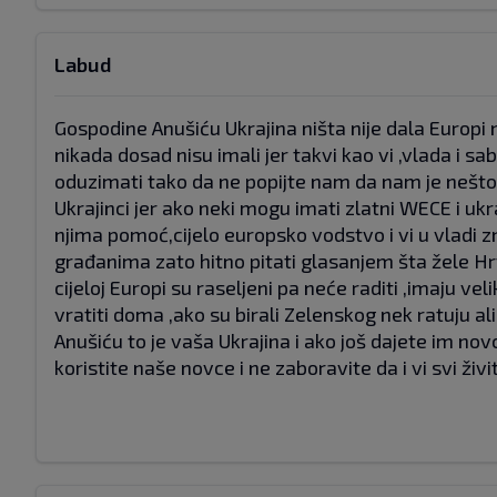
Labud
Gospodine Anušiću Ukrajina ništa nije dala Europ
nikada dosad nisu imali jer takvi kao vi ,vlada i s
oduzimati tako da ne popijte nam da nam je nešto d
Ukrajinci jer ako neki mogu imati zlatni WECE i ukr
njima pomoć,cijelo europsko vodstvo i vi u vladi z
građanima zato hitno pitati glasanjem šta žele Hrv
cijeloj Europi su raseljeni pa neće raditi ,imaju ve
vratiti doma ,ako su birali Zelenskog nek ratuju a
Anušiću to je vaša Ukrajina i ako još dajete im nov
koristite naše novce i ne zaboravite da i vi svi živ