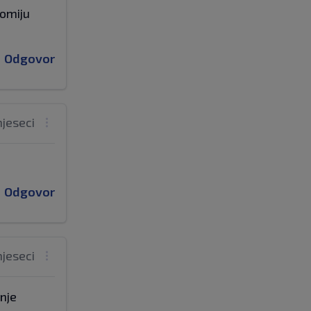
nomiju
Odgovor
mjeseci
Odgovor
mjeseci
anje