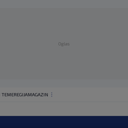
Oglas
1 TEME
REGIJA
MAGAZIN
N1 KOMENTAR
KOLUMNE