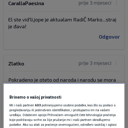
prije 3 mjeseci
CarallaPaesina
El ste vid'li,jope je aktualam RadiČ Marko...straj
je đava!
Odgovor
prije 3 mjeseci
Zlatko
Pokradeno je oteto od naroda i narodu se mora
vratiti.
Odgovor
Brinemo o vašoj privatnosti
Mi i naši partneri
603
pohranjujemo osobne podatke, kao što su podaci o
pregledavanju ili jedinstveni identifikatori, i pristupamo im na vašem
uređaju. Odabirom opcije Prihvaćam omogućit ćete tehnologije praćenja
koje podržavaju svrhe za čije pružanje mi i naši partneri obrađujemo
prije 3 mjeseci
šu...ak
podatke. Ako su alati za praćenje onemogućeni, određeni sadržaj i oglasi