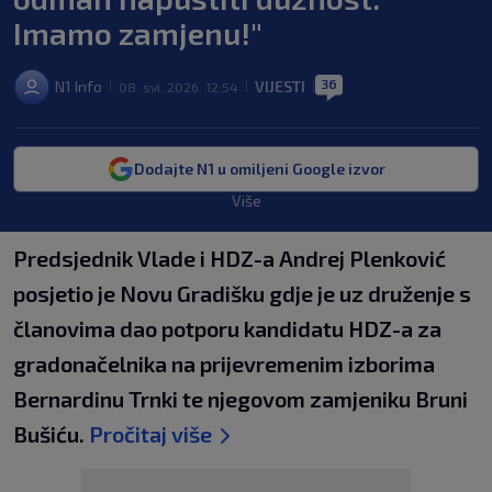
Imamo zamjenu!"
36
N1 Info
VIJESTI
08. svi. 2026. 12:54
|
|
|
Dodajte N1 u omiljeni Google izvor
Više
Predsjednik Vlade i HDZ-a Andrej Plenković
posjetio je Novu Gradišku gdje je uz druženje s
članovima dao potporu kandidatu HDZ-a za
gradonačelnika na prijevremenim izborima
Bernardinu Trnki te njegovom zamjeniku Bruni
Bušiću.
Pročitaj više