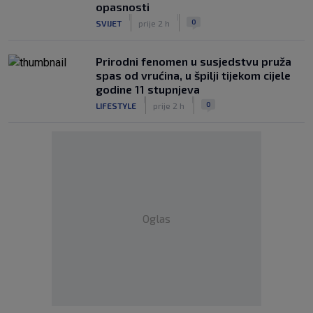
opasnosti
|
|
0
SVIJET
prije 2 h
Prirodni fenomen u susjedstvu pruža
spas od vrućina, u špilji tijekom cijele
godine 11 stupnjeva
|
|
0
LIFESTYLE
prije 2 h
Oglas