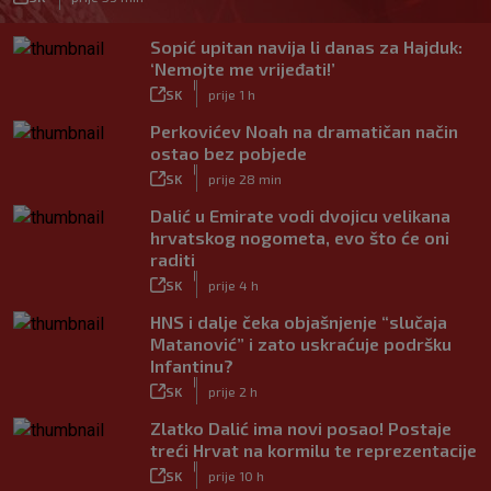
Sopić upitan navija li danas za Hajduk:
‘Nemojte me vrijeđati!’
|
SK
prije 1 h
Perkovićev Noah na dramatičan način
ostao bez pobjede
|
SK
prije 28 min
Dalić u Emirate vodi dvojicu velikana
hrvatskog nogometa, evo što će oni
raditi
|
SK
prije 4 h
HNS i dalje čeka objašnjenje “slučaja
Matanović” i zato uskraćuje podršku
Infantinu?
|
SK
prije 2 h
Zlatko Dalić ima novi posao! Postaje
treći Hrvat na kormilu te reprezentacije
|
SK
prije 10 h