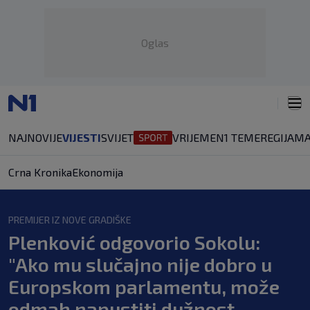
Oglas
NAJNOVIJE
VIJESTI
SVIJET
VRIJEME
N1 TEME
REGIJA
MA
Crna Kronika
Ekonomija
PREMIJER IZ NOVE GRADIŠKE
Plenković odgovorio Sokolu:
"Ako mu slučajno nije dobro u
Europskom parlamentu, može
odmah napustiti dužnost.