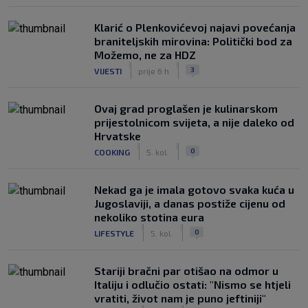
Klarić o Plenkovićevoj najavi povećanja
braniteljskih mirovina: Politički bod za
Možemo, ne za HDZ
|
|
3
VIJESTI
prije 6 h
Ovaj grad proglašen je kulinarskom
prijestolnicom svijeta, a nije daleko od
Hrvatske
|
|
0
COOKING
5. kol.
Nekad ga je imala gotovo svaka kuća u
Jugoslaviji, a danas postiže cijenu od
nekoliko stotina eura
|
|
0
LIFESTYLE
5. kol.
Stariji bračni par otišao na odmor u
Italiju i odlučio ostati: "Nismo se htjeli
vratiti, život nam je puno jeftiniji"