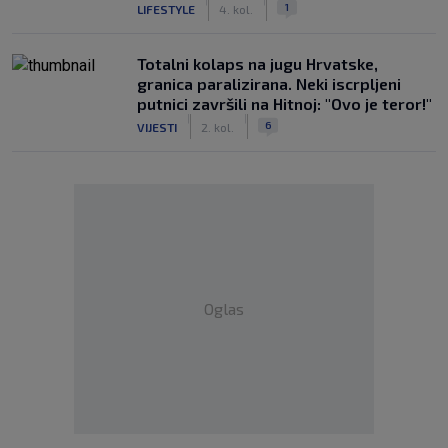
|
|
1
LIFESTYLE
4. kol.
Totalni kolaps na jugu Hrvatske,
granica paralizirana. Neki iscrpljeni
putnici završili na Hitnoj: "Ovo je teror!"
|
|
6
VIJESTI
2. kol.
Oglas