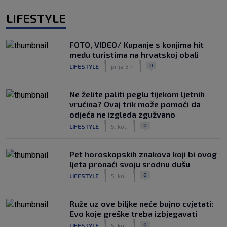
LIFESTYLE
FOTO, VIDEO/ Kupanje s konjima hit
među turistima na hrvatskoj obali
|
|
0
LIFESTYLE
prije 3 h
Ne želite paliti peglu tijekom ljetnih
vrućina? Ovaj trik može pomoći da
odjeća ne izgleda zgužvano
|
|
0
LIFESTYLE
5. kol.
Pet horoskopskih znakova koji bi ovog
ljeta pronaći svoju srodnu dušu
|
|
0
LIFESTYLE
5. kol.
Ruže uz ove biljke neće bujno cvjetati:
Evo koje greške treba izbjegavati
|
|
0
LIFESTYLE
5. kol.