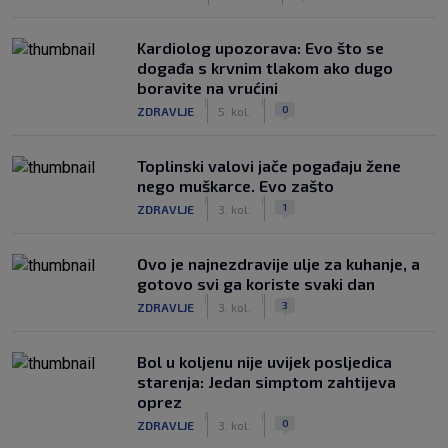
Kardiolog upozorava: Evo što se
događa s krvnim tlakom ako dugo
boravite na vrućini
|
|
0
ZDRAVLJE
5. kol.
Toplinski valovi jače pogađaju žene
nego muškarce. Evo zašto
|
|
1
ZDRAVLJE
3. kol.
Ovo je najnezdravije ulje za kuhanje, a
gotovo svi ga koriste svaki dan
|
|
3
ZDRAVLJE
3. kol.
Bol u koljenu nije uvijek posljedica
starenja: Jedan simptom zahtijeva
oprez
|
|
0
ZDRAVLJE
3. kol.