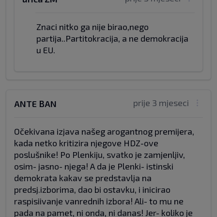
Znaci nitko ga nije birao,nego
partija..Partitokracija, a ne demokracija
u EU.
prije 3 mjeseci
ANTE BAN
Očekivana izjava našeg arogantnog premijera,
kada netko kritizira njegove HDZ-ove
poslušnike! Po Plenkiju, svatko je zamjenljiv,
osim- jasno- njega! A da je Plenki- istinski
demokrata kakav se predstavlja na
predsj.izborima, dao bi ostavku, i inicirao
raspisiivanje vanrednih izbora! Ali- to mu ne
pada na pamet, ni onda, ni danas! Jer- koliko je