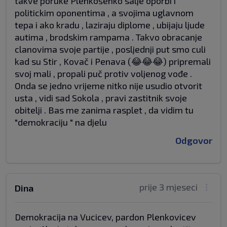
takve poruke Plenkošenko salje oporbi i
politickim oponentima , a svojima uglavnom
tepa i ako kradu , laziraju diplome , ubijaju ljude
autima , brodskim rampama . Takvo obracanje
clanovima svoje partije , posljednji put smo culi
kad su Stir , Kovač i Penava (😂😂😂) pripremali
svoj mali , propali puč protiv voljenog vođe .
Onda se jedno vrijeme nitko nije usudio otvorit
usta , vidi sad Sokola , pravi zastitnik svoje
obitelji . Bas me zanima rasplet , da vidim tu
"demokraciju " na djelu
Odgovor
prije 3 mjeseci
Dina
Demokracija na Vucicev, pardon Plenkovicev