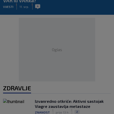
VAR ili VARka?
|
|
4
VIJESTI
11. srp.
Oglas
ZDRAVLJE
Izvanredno otkriće: Aktivni sastojak
Viagre zaustavlja metastaze
|
|
2
ZNANOST
prije 13 h