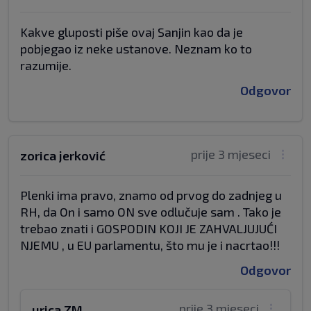
Kakve gluposti piše ovaj Sanjin kao da je
pobjegao iz neke ustanove. Neznam ko to
razumije.
Odgovor
prije 3 mjeseci
zorica jerković
Plenki ima pravo, znamo od prvog do zadnjeg u
RH, da On i samo ON sve odlučuje sam . Tako je
trebao znati i GOSPODIN KOJI JE ZAHVALJUJUĆI
NJEMU , u EU parlamentu, što mu je i nacrtao!!!
Odgovor
prije 3 mjeseci
urica ZM