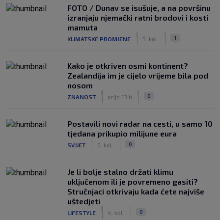
FOTO / Dunav se isušuje, a na površinu
izranjaju njemački ratni brodovi i kosti
mamuta
|
|
1
KLIMATSKE PROMJENE
5. kol.
Kako je otkriven osmi kontinent?
Zealandija im je cijelo vrijeme bila pod
nosom
|
|
0
ZNANOST
prije 13 h
Postavili novi radar na cesti, u samo 10
tjedana prikupio milijune eura
|
|
0
SVIJET
5. kol.
Je li bolje stalno držati klimu
uključenom ili je povremeno gasiti?
Stručnjaci otkrivaju kada ćete najviše
uštedjeti
|
|
0
LIFESTYLE
4. kol.