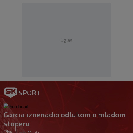
Oglas
SPORT
Garcia iznenadio odlukom o mladom
stoperu
|
SK
prije 53 min