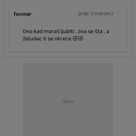
prije 3 mjeseci
hovnar
Ono kad moraš ljubiti , zna se šta , a
želudac ti se okreće 🤣🤣
Oglas