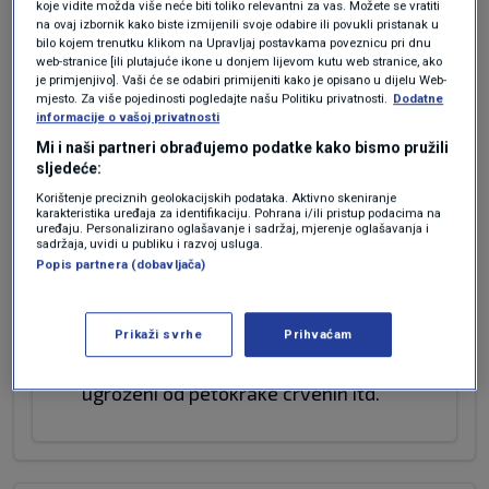
koje vidite možda više neće biti toliko relevantni za vas. Možete se vratiti
na ovaj izbornik kako biste izmijenili svoje odabire ili povukli pristanak u
Vratite pokradeno.
bilo kojem trenutku klikom na Upravljaj postavkama poveznicu pri dnu
web-stranice [ili plutajuće ikone u donjem lijevom kutu web stranice, ako
Prestanite namještati.
je primjenjivo]. Vaši će se odabiri primijeniti kako je opisano u dijelu Web-
mjesto. Za više pojedinosti pogledajte našu Politiku privatnosti.
Dodatne
informacije o vašoj privatnosti
Kakav narod, takva vlast.
Mi i naši partneri obrađujemo podatke kako bismo pružili
sljedeće:
pupak _ šu.....ak
Korištenje preciznih geolokacijskih podataka. Aktivno skeniranje
Odgovor
karakteristika uređaja za identifikaciju. Pohrana i/ili pristup podacima na
uređaju. Personalizirano oglašavanje i sadržaj, mjerenje oglašavanja i
sadržaja, uvidi u publiku i razvoj usluga.
Popis partnera (dobavljača)
prije 3 mjeseci
Marijan
Prikaži svrhe
Prihvaćam
Kad bi morali vratiti pokradeno odma bi
proglasili povratak komunizma. Bili bi
ugroženi od petokrake crvenih itd.