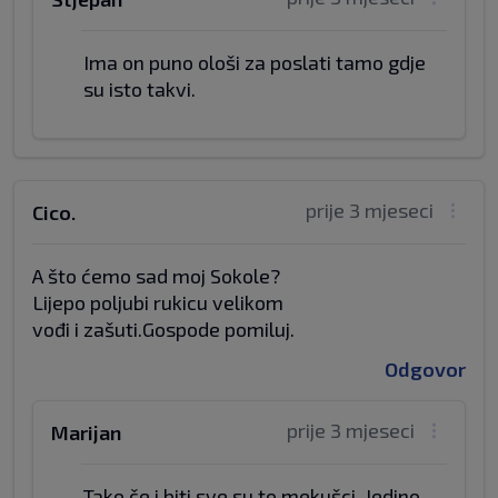
Ima on puno ološi za poslati tamo gdje
su isto takvi.
prije 3 mjeseci
Cico.
A što ćemo sad moj Sokole?
Lijepo poljubi rukicu velikom
vođi i zašuti.Gospode pomiluj.
Odgovor
prije 3 mjeseci
Marijan
Tako če i biti sve su to mekušci. Jedino