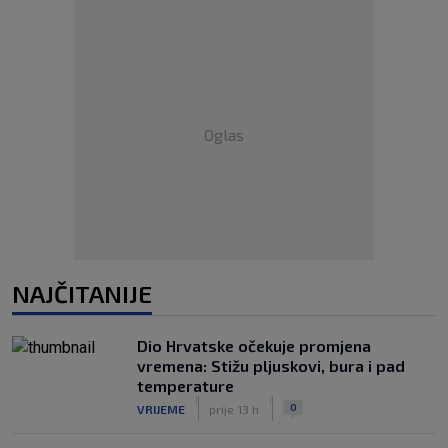
Oglas
NAJČITANIJE
Dio Hrvatske očekuje promjena
vremena: Stižu pljuskovi, bura i pad
temperature
|
|
0
VRIJEME
prije 13 h