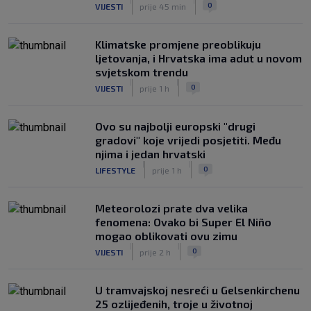
|
|
0
VIJESTI
prije 45 min
Klimatske promjene preoblikuju
ljetovanja, i Hrvatska ima adut u novom
svjetskom trendu
|
|
0
VIJESTI
prije 1 h
Ovo su najbolji europski "drugi
gradovi" koje vrijedi posjetiti. Među
njima i jedan hrvatski
|
|
0
LIFESTYLE
prije 1 h
Meteorolozi prate dva velika
fenomena: Ovako bi Super El Niño
mogao oblikovati ovu zimu
|
|
0
VIJESTI
prije 2 h
U tramvajskoj nesreći u Gelsenkirchenu
25 ozlijeđenih, troje u životnoj