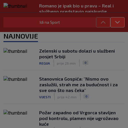
Romano je ipak bio u pravu – Real i
službeno predstavio najskuplje
pojačanje u povijesti
Idi na Sport
|
SK
prije 4 h
UEFA poslala oštru poruku Infantinu:
NAJNOVIJE
‘Ništa se ne mijenja, bojkot SP-a i dalje
je na snazi’
|
Zelenski u subotu dolazi u službeni
SK
prije 3 h
posjet Srbiji
FOTO / Federer ljetuje u Hrvatskoj:
|
|
0
REGIJA
prije 26 min
‘Večera dostojna prvaka’
|
SK
prije 3 h
Stanovnica Gospića: "Nismo ovo
zaslužili, strah me za budućnost i za
sve ono što nas čeka"
|
|
0
VIJESTI
prije 42 min
Požar zapadno od Vrgorca stavljen
pod kontrolu, plamen nije ugrožavao
kuće