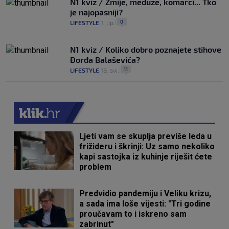
N1 kviz / Zmije, meduze, komarci... Tko
je najopasniji?
0
LIFESTYLE
1. lip.
|
|
N1 kviz / Koliko dobro poznajete stihove
Đorđa Balaševića?
11
LIFESTYLE
18. svi.
|
|
Ljeti vam se skuplja previše leda u
frižideru i škrinji: Uz samo nekoliko
kapi sastojka iz kuhinje riješit ćete
problem
Predvidio pandemiju i Veliku krizu,
a sada ima loše vijesti: "Tri godine
proučavam to i iskreno sam
zabrinut"