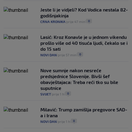
Jeste li je vidjeli? Kod Vodica nestala 82-
godišnjakinja
0
CRNA KRONIKA
prije 47 min
|
|
Lasić: Kroz Konavle je u jednom vikendu
prošlo više od 40 tisuća ljudi, čekalo se i
do 15 sati
0
NOVI DAN
prije 57 min
|
|
Nove sumnje nakon nesreće
predsjednice Slovenije. Bivši šef
obavještajaca: Treba reći tko su bile
suputnice
0
SVIJET
prije 1 h
|
|
Milavić: Trump zamišlja pregovore SAD-
a i Irana
0
NOVI DAN
prije 1 h
|
|