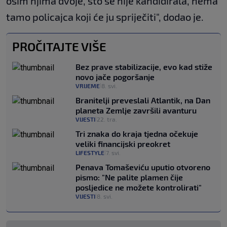
osim njima dvoje, što se nije kandidirala, nema
tamo policajca koji će ju spriječiti", dodao je.
PROČITAJTE VIŠE
Bez prave stabilizacije, evo kad stiže
novo jače pogoršanje
VRIJEME
8. svi.
|
Branitelji preveslali Atlantik, na Dan
planeta Zemlje završili avanturu
VIJESTI
22. tra.
|
Tri znaka do kraja tjedna očekuje
veliki financijski preokret
LIFESTYLE
7. svi.
|
Penava Tomaševiću uputio otvoreno
pismo: "Ne palite plamen čije
posljedice ne možete kontrolirati"
VIJESTI
8. svi.
|