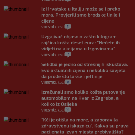
Iz Hrvatske u Italiju može se i preko
mora. Provjerili smo brodske linije i
cijene
2
VIJESTI
3. kol.
|
|
Uzgajivač objasnio zašto kilogram
rajčica košta deset eura: "Nećete ih
vidjeti na akcijama u trgovinama"
7
VIJESTI
3. kol.
|
|
Selidba je jedno od stresnijih iskustava.
Evo aktualnih cijena i nekoliko savjeta
da prođe što lakše i jeftinije
0
VIJESTI
2. kol.
|
|
Izračunali smo koliko košta putovanje
automobilom na Hvar iz Zagreba, a
koliko iz Osijeka
14
VIJESTI
2. kol.
|
|
"Kći je otišla na more, a zaboravila
zdravstvenu iskaznicu". Kakva su prava
pacijenata izvan mjesta prebivališta?