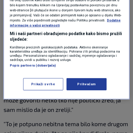
"Ako postoji jedan od manje pametnih načina
bilo kojem trenutku klikom na Upravljaj postavkama poveznicu pri dnu
web-stranice [ili plutajuće ikone u donjem lijevom kutu web stranice, ako
da se stekne vidljivost u bilo kojoj stranci, a
je primjenjivo]. Vaši će se odabiri primijeniti kako je opisano u dijelu Web-
mjesto. Za više pojedinosti pogledajte našu Politiku privatnosti.
Dodatne
osobito u HDZ-u, to je onda javnim i
informacije o vašoj privatnosti
neutemeljenim kritiziranjem kolega iz gradske
Mi i naši partneri obrađujemo podatke kako bismo pružili
sljedeće:
organizacije, to nije put. Poručujem mu da ako
Korištenje preciznih geolokacijskih podataka. Aktivno skeniranje
mu slučajno nije dobro u Europskom
karakteristika uređaja za identifikaciju. Pohrana i/ili pristup podacima na
uređaju. Personalizirano oglašavanje i sadržaj, mjerenje oglašavanja i
sadržaja, uvidi u publiku i razvoj usluga.
parlamentu,
može domah napustiti tu
Popis partnera (dobavljača)
dužnost i zamijenit će ga Marko Pavić,
sukladno zakonu o izboru zastupnika u EP-u.
Prikaži svrhe
Prihvaćam
Takve neutemeljene i neprimjerene rečenice
može govoriti netko tko nije politički zreo, ja
sam mislio da je on zreliji."
"To je potpuno nebitna tema bilo kome drugom