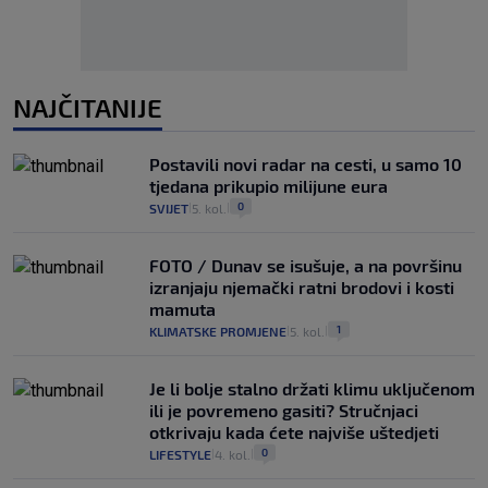
NAJČITANIJE
Postavili novi radar na cesti, u samo 10
tjedana prikupio milijune eura
0
SVIJET
5. kol.
|
|
FOTO / Dunav se isušuje, a na površinu
izranjaju njemački ratni brodovi i kosti
mamuta
1
KLIMATSKE PROMJENE
5. kol.
|
|
Je li bolje stalno držati klimu uključenom
ili je povremeno gasiti? Stručnjaci
otkrivaju kada ćete najviše uštedjeti
0
LIFESTYLE
4. kol.
|
|