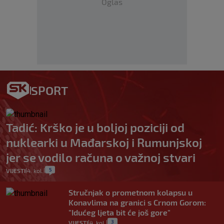
Oglas
SPORT
Tadić: Krško je u boljoj poziciji od
nuklearki u Mađarskoj i Rumunjskoj
jer se vodilo računa o važnoj stvari
5
VIJESTI
4. kol.
|
|
Stručnjak o prometnom kolapsu u
Konavlima na granici s Crnom Gorom:
"Idućeg ljeta bit će još gore"
3
VIJESTI
4. kol.
|
|