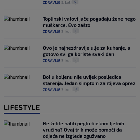
0
ZDRAVLJE
5. kol.
|
|
Toplinski valovi jače pogađaju žene nego
muškarce. Evo zašto
1
ZDRAVLJE
3. kol.
|
|
Ovo je najnezdravije ulje za kuhanje, a
gotovo svi ga koriste svaki dan
3
ZDRAVLJE
3. kol.
|
|
Bol u koljenu nije uvijek posljedica
starenja: Jedan simptom zahtijeva oprez
0
ZDRAVLJE
3. kol.
|
|
LIFESTYLE
Ne želite paliti peglu tijekom ljetnih
vrućina? Ovaj trik može pomoći da
odjeća ne izgleda zgužvano