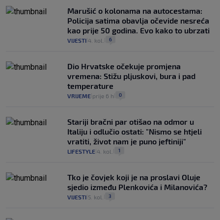
Marušić o kolonama na autocestama:
Policija satima obavlja očevide nesreća
kao prije 50 godina. Evo kako to ubrzati
6
VIJESTI
4. kol.
|
|
Dio Hrvatske očekuje promjena
vremena: Stižu pljuskovi, bura i pad
temperature
0
VRIJEME
prije 6 h
|
|
Stariji bračni par otišao na odmor u
Italiju i odlučio ostati: "Nismo se htjeli
vratiti, život nam je puno jeftiniji"
1
LIFESTYLE
4. kol.
|
|
Tko je čovjek koji je na proslavi Oluje
sjedio između Plenkovića i Milanovića?
3
VIJESTI
5. kol.
|
|