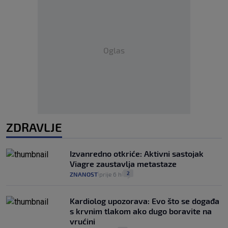
Oglas
ZDRAVLJE
Izvanredno otkriće: Aktivni sastojak
Viagre zaustavlja metastaze
2
ZNANOST
prije 6 h
|
|
Kardiolog upozorava: Evo što se događa
s krvnim tlakom ako dugo boravite na
vrućini