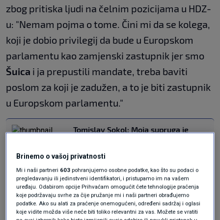
zbog pritiska ljudi na čelnim pozicijama u HDZ-
u: "Nemam pojma o tome. Čini mi da se kolega,
koji je dobio privilegij da bude u Europskom
parlamentu kao zamjenski zastupnik jer smo
Šuica
i ja prepustili mandate, treba baviti
poslom za koji je zadužen, a to je biti zastupnik
u Europskom parlamentu."
Tomislav Sokol: Moja supruga je
odustala od kandidature zbog
pritiska ljudi na čelnim pozicijama u
Brinemo o vašoj privatnosti
HDZ-u
VIJESTI
8. svi.
|
Mi i naši partneri
603
pohranjujemo osobne podatke, kao što su podaci o
pregledavanju ili jedinstveni identifikatori, i pristupamo im na vašem
uređaju. Odabirom opcije Prihvaćam omogućit ćete tehnologije praćenja
"To nije put"
koje podržavaju svrhe za čije pružanje mi i naši partneri obrađujemo
podatke. Ako su alati za praćenje onemogućeni, određeni sadržaj i oglasi
koje vidite možda više neće biti toliko relevantni za vas. Možete se vratiti
na ovaj izbornik kako biste izmijenili svoje odabire ili povukli pristanak u