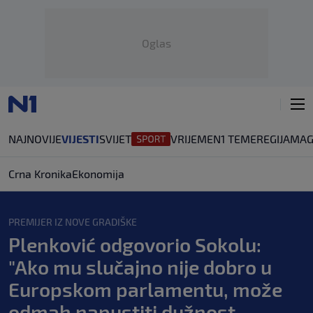
Oglas
NAJNOVIJE
VIJESTI
SVIJET
VRIJEME
N1 TEME
REGIJA
MAG
Crna Kronika
Ekonomija
PREMIJER IZ NOVE GRADIŠKE
Plenković odgovorio Sokolu:
"Ako mu slučajno nije dobro u
Europskom parlamentu, može
odmah napustiti dužnost.