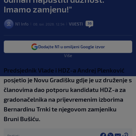
Imamo zamjenu!"
36
N1 Info
VIJESTI
08. svi. 2026. 12:54
|
|
|
Dodajte N1 u omiljeni Google izvor
Više
Predsjednik Vlade i HDZ-a Andrej Plenković
posjetio je Novu Gradišku gdje je uz druženje s
članovima dao potporu kandidatu HDZ-a za
gradonačelnika na prijevremenim izborima
Bernardinu Trnki te njegovom zamjeniku
Bruni Bušiću.
Podijeli