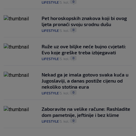
0
LIFESTYLE
5. kol.
|
|
Pet horoskopskih znakova koji bi ovog
ljeta pronaći svoju srodnu dušu
0
LIFESTYLE
5. kol.
|
|
Ruže uz ove biljke neće bujno cvjetati:
Evo koje greške treba izbjegavati
0
LIFESTYLE
5. kol.
|
|
Nekad ga je imala gotovo svaka kuća u
Jugoslaviji, a danas postiže cijenu od
nekoliko stotina eura
0
LIFESTYLE
5. kol.
|
|
Zaboravite na velike račune: Rashladite
dom pametnije, jeftinije i bez klime
0
LIFESTYLE
5. kol.
|
|