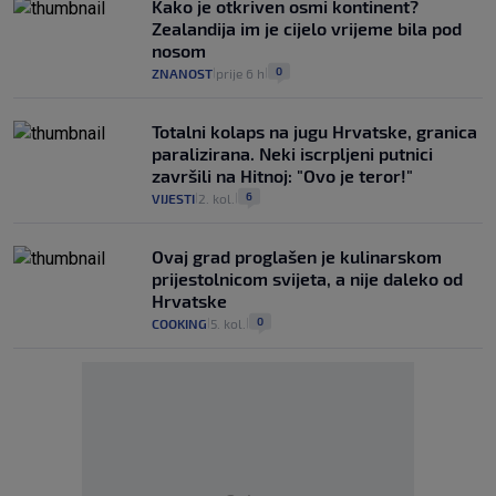
Kako je otkriven osmi kontinent?
Zealandija im je cijelo vrijeme bila pod
nosom
0
ZNANOST
prije 6 h
|
|
Totalni kolaps na jugu Hrvatske, granica
paralizirana. Neki iscrpljeni putnici
završili na Hitnoj: "Ovo je teror!"
6
VIJESTI
2. kol.
|
|
Ovaj grad proglašen je kulinarskom
prijestolnicom svijeta, a nije daleko od
Hrvatske
0
COOKING
5. kol.
|
|