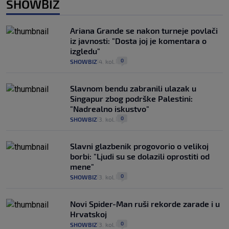
SHOWBIZ
Ariana Grande se nakon turneje povlači
iz javnosti: "Dosta joj je komentara o
izgledu"
0
SHOWBIZ
4. kol.
|
|
Slavnom bendu zabranili ulazak u
Singapur zbog podrške Palestini:
"Nadrealno iskustvo"
0
SHOWBIZ
3. kol.
|
|
Slavni glazbenik progovorio o velikoj
borbi: "Ljudi su se dolazili oprostiti od
mene"
0
SHOWBIZ
3. kol.
|
|
Novi Spider-Man ruši rekorde zarade i u
Hrvatskoj
0
SHOWBIZ
3. kol.
|
|