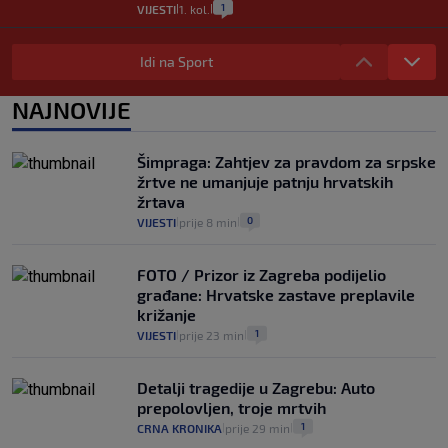
1
VIJESTI
1. kol.
|
|
Provjerili smo "što ćemo onda" ako
Plenković na 15 dana ukine mjere: "Ne bi
Idi na Sport
se dogodilo ništa. Vlada se zaljubila u te
intervencije"
NAJNOVIJE
25
VIJESTI
30. srp.
|
|
Analitičar o Mostu: Oni su u yin-yang
Šimpraga: Zahtjev za pravdom za srpske
poziciji i imaju drugog najpoznatijeg
žrtve ne umanjuje patnju hrvatskih
bravara u povijesti Hrvatske
žrtava
16
VIJESTI
30. srp.
|
|
0
VIJESTI
prije 8 min
|
|
FOTO / Prizor iz Zagreba podijelio
građane: Hrvatske zastave preplavile
križanje
1
VIJESTI
prije 23 min
|
|
Detalji tragedije u Zagrebu: Auto
prepolovljen, troje mrtvih
1
CRNA KRONIKA
prije 29 min
|
|