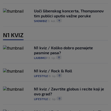
Uoči šibenskog koncerta, Thompsonov
tim publici uputio važne poruke
4
SHOWBIZ
3. kol.
|
|
N1 KVIZ
N1 kviz / Koliko dobro poznajete
pasmine pasa?
0
LJUBIMCI
13. lip.
|
|
N1 kviz / Rock & Roll
0
LIFESTYLE
8. lip.
|
|
N1 kviz / Zavrtite globus i recite koji je
ovo grad?
0
LIFESTYLE
2. lip.
|
|