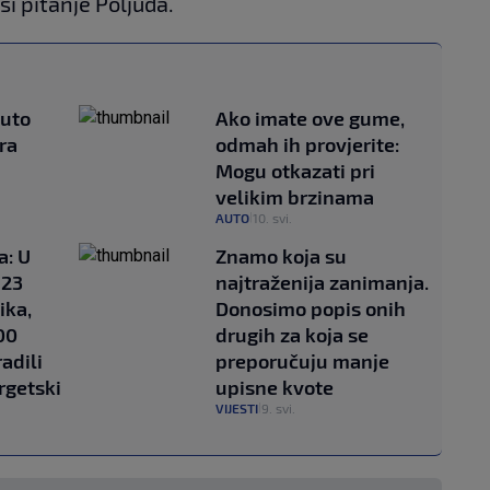
ši pitanje Poljuda.
auto
Ako imate ove gume,
ra
odmah ih provjerite:
Mogu otkazati pri
velikim brzinama
AUTO
10. svi.
|
a: U
Znamo koja su
 23
najtraženija zanimanja.
ika,
Donosimo popis onih
00
drugih za koja se
radili
preporučuju manje
rgetski
upisne kvote
VIJESTI
9. svi.
|