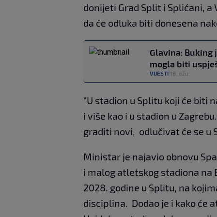
donijeti Grad Split i Splićani, 
da će odluka biti donesena nak
Glavina: Buking 
mogla biti uspje
VIJESTI
18. ožu.
|
"U stadion u Splitu koji će biti
i više kao i u stadion u Zagrebu.
graditi novi, odlučivat će se u S
Ministar je najavio obnovu Sp
i malog atletskog stadiona na B
2028. godine u Splitu, na koji
disciplina. Dodao je i kako će a