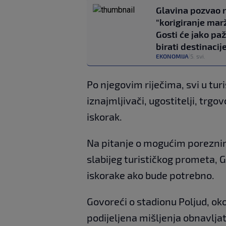
Glavina pozvao 
"korigiranje marž
Gosti će jako paž
birati destinacij
EKONOMIJA
5. svi.
|
Po njegovim riječima, svi u tur
iznajmljivači, ugostitelji, trgo
iskorak.
Na pitanje o mogućim poreznim
slabijeg turističkog prometa, 
iskorake ako bude potrebno.
Govoreći o stadionu Poljud, ok
podijeljena mišljenja obnavljati