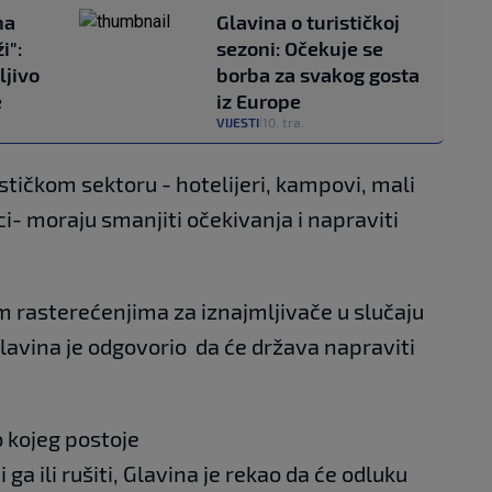
na
Glavina o turističkoj
i":
sezoni: Očekuje se
ljivo
borba za svakog gosta
e
iz Europe
VIJESTI
10. tra.
|
ističkom sektoru - hotelijeri, kampovi, mali
vci- moraju smanjiti očekivanja i napraviti
 rasterećenjima za iznajmljivače u slučaju
Glavina je odgovorio da će država napraviti
o kojeg postoje
 ga ili rušiti, Glavina je rekao da će odluku