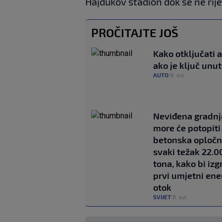
Hajdukov stadion dok se ne rije
PROČITAJTE JOŠ
Kako otključati 
ako je ključ unut
AUTO
9. svi.
|
Neviđena gradnj
more će potopiti
betonska opločn
svaki težak 22.0
tona, kako bi izg
prvi umjetni ene
otok
SVIJET
8. svi.
|