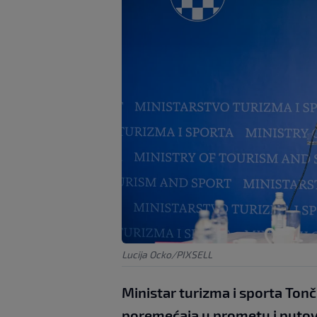
Lucija Ocko/PIXSELL
Ministar turizma i sporta Tonči
poremećaja u prometu i putov