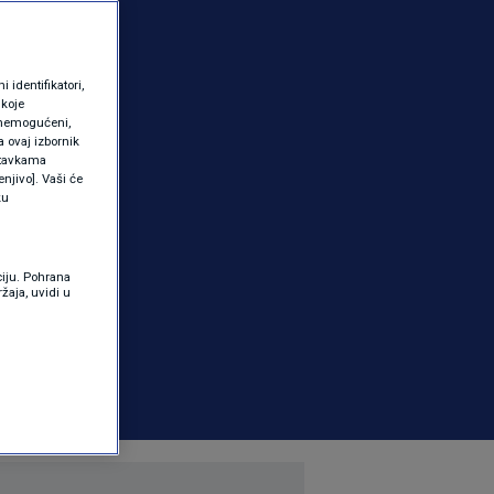
identifikatori,
 koje
 onemogućeni,
a ovaj izbornik
ostavkama
njivo]. Vaši će
ku
ciju. Pohrana
žaja, uvidi u