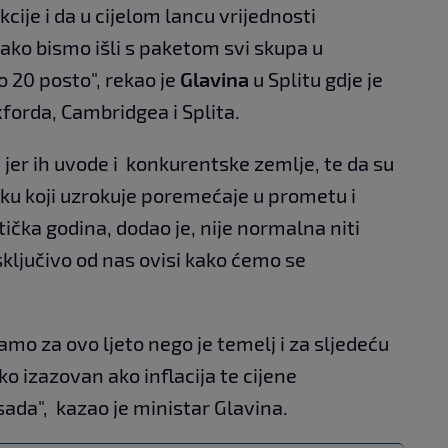
je i da u cijelom lancu vrijednosti
ako bismo išli s paketom svi skupa u
o 20 posto", rekao je
Glavina
u Splitu gdje je
forda, Cambridgea i Splita.
 jer ih uvode i konkurentske zemlje, te da su
ku koji uzrokuje poremećaje u prometu i
ička godina, dodao je, nije normalna niti
sključivo od nas ovisi kako ćemo se
mo za ovo ljeto nego je temelj i za sljedeću
ko izazovan ako inflacija te cijene
ada", kazao je ministar Glavina.