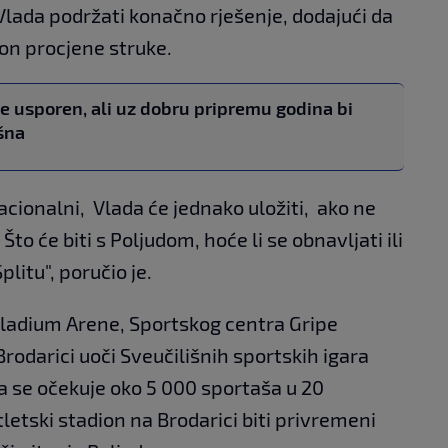
a Vlada podržati konačno rješenje, dodajući da
on procjene struke.
je usporen, ali uz dobru pripremu godina bi
šna
 nacionalni, Vlada će jednako uložiti, ako ne
 Što će biti s Poljudom, hoće li se obnavljati ili
plitu", poručio je.
aladium Arene, Sportskog centra Gripe
rodarici uoči Sveučilišnih sportskih igara
ma se očekuje oko 5 000 sportaša u 20
tletski stadion na Brodarici biti privremeni