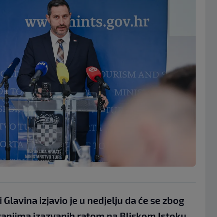
 Glavina izjavio je u nedjelju da će se zbog
anjima izazvanih ratom na Bliskom Istoku