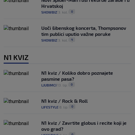
Hrvatskoj
0
SHOWBIZ
3. kol.
|
|
Uoči šibenskog koncerta, Thompsonov
tim publici uputio važne poruke
4
SHOWBIZ
3. kol.
|
|
N1 KVIZ
N1 kviz / Koliko dobro poznajete
pasmine pasa?
0
LJUBIMCI
13. lip.
|
|
N1 kviz / Rock & Roll
0
LIFESTYLE
8. lip.
|
|
N1 kviz / Zavrtite globus i recite koji je
ovo grad?
0
|
|