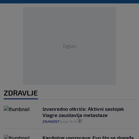
Oglas
ZDRAVLJE
Izvanredno otkriće: Aktivni sastojak
Viagre zaustavlja metastaze
2
ZNANOST
prije 14 h
|
|
Kardiolog upozorava: Evo što se događa