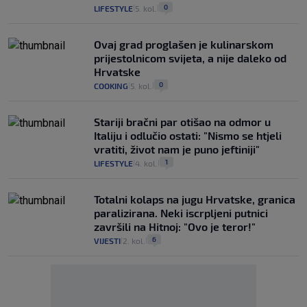
0
LIFESTYLE
5. kol.
|
|
Ovaj grad proglašen je kulinarskom
prijestolnicom svijeta, a nije daleko od
Hrvatske
0
COOKING
5. kol.
|
|
Stariji bračni par otišao na odmor u
Italiju i odlučio ostati: "Nismo se htjeli
vratiti, život nam je puno jeftiniji"
1
LIFESTYLE
4. kol.
|
|
Totalni kolaps na jugu Hrvatske, granica
paralizirana. Neki iscrpljeni putnici
završili na Hitnoj: "Ovo je teror!"
6
VIJESTI
2. kol.
|
|