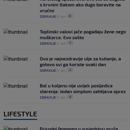
s krvnim tlakom ako dugo boravite na
vrućini
0
ZDRAVLJE
5. kol.
|
|
Toplinski valovi jače pogađaju žene nego
muškarce. Evo zašto
1
ZDRAVLJE
3. kol.
|
|
Ovo je najnezdravije ulje za kuhanje, a
gotovo svi ga koriste svaki dan
3
ZDRAVLJE
3. kol.
|
|
Bol u koljenu nije uvijek posljedica
starenja: Jedan simptom zahtijeva oprez
0
ZDRAVLJE
3. kol.
|
|
LIFESTYLE
Prirodni fenomen u susjedstvu pruža