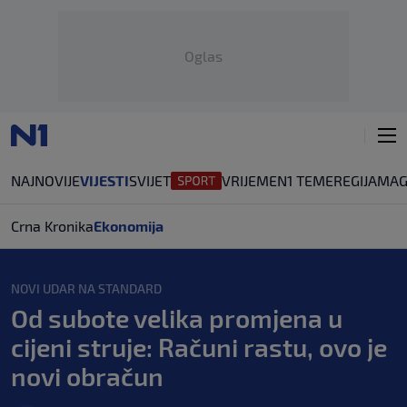
Oglas
NAJNOVIJE
VIJESTI
SVIJET
VRIJEME
N1 TEME
REGIJA
MAG
Crna Kronika
Ekonomija
NOVI UDAR NA STANDARD
Od subote velika promjena u
cijeni struje: Računi rastu, ovo je
novi obračun