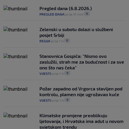
Pregled dana (6.8.2026.)
0
PREGLED DANA
prije 51 min
|
|
Zelenski u subotu dolazi u službeni
posjet Srbiji
0
REGIJA
prije 1 h
|
|
Stanovnica Gospića: "Nismo ovo
zaslužili, strah me za budućnost i za sve
ono što nas čeka"
0
VIJESTI
prije 1 h
|
|
Požar zapadno od Vrgorca stavljen pod
kontrolu, plamen nije ugrožavao kuće
0
VIJESTI
prije 1 h
|
|
Klimatske promjene preoblikuju
ljetovanja, i Hrvatska ima adut u novom
svjetskom trendu