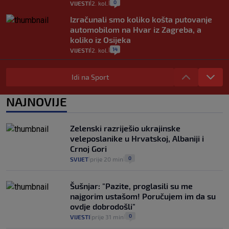
0
VIJESTI
2. kol.
|
|
Izračunali smo koliko košta putovanje
automobilom na Hvar iz Zagreba, a
koliko iz Osijeka
14
VIJESTI
2. kol.
|
|
"Kći je otišla na more, a zaboravila
zdravstvenu iskaznicu". Kakva su prava
Idi na Sport
pacijenata izvan mjesta prebivališta?
1
VIJESTI
1. kol.
NAJNOVIJE
|
|
Provjerili smo "što ćemo onda" ako
Plenković na 15 dana ukine mjere: "Ne bi
Zelenski razriješio ukrajinske
se dogodilo ništa. Vlada se zaljubila u te
veleposlanike u Hrvatskoj, Albaniji i
intervencije"
Crnoj Gori
25
VIJESTI
30. srp.
|
|
0
SVIJET
prije 20 min
|
|
Šušnjar: "Pazite, proglasili su me
najgorim ustašom! Poručujem im da su
ovdje dobrodošli"
0
VIJESTI
prije 31 min
|
|