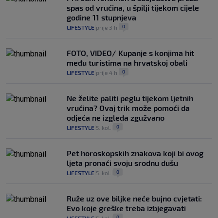
spas od vrućina, u špilji tijekom cijele
godine 11 stupnjeva
0
LIFESTYLE
prije 3 h
|
|
FOTO, VIDEO/ Kupanje s konjima hit
među turistima na hrvatskoj obali
0
LIFESTYLE
prije 4 h
|
|
Ne želite paliti peglu tijekom ljetnih
vrućina? Ovaj trik može pomoći da
odjeća ne izgleda zgužvano
0
LIFESTYLE
5. kol.
|
|
Pet horoskopskih znakova koji bi ovog
ljeta pronaći svoju srodnu dušu
0
LIFESTYLE
5. kol.
|
|
Ruže uz ove biljke neće bujno cvjetati:
Evo koje greške treba izbjegavati
0
|
|