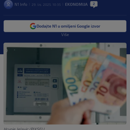
2
N1 Info
EKONOMIJA
29. lis. 2025. 10:35
|
|
|
Dodajte N1 u omiljeni Google izvor
Više
Hrvoje Jelavic/PIXSELL