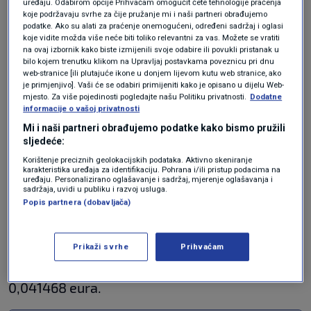
uređaju. Odabirom opcije Prihvaćam omogućit ćete tehnologije praćenja
koje podržavaju svrhe za čije pružanje mi i naši partneri obrađujemo
Višetarifna brojila:
podatke. Ako su alati za praćenje onemogućeni, određeni sadržaj i oglasi
koje vidite možda više neće biti toliko relevantni za vas. Možete se vratiti
na ovaj izbornik kako biste izmijenili svoje odabire ili povukli pristanak u
Za kućanstva u kojima se potrošnja električne
bilo kojem trenutku klikom na Upravljaj postavkama poveznicu pri dnu
web-stranice [ili plutajuće ikone u donjem lijevom kutu web stranice, ako
energije obračunava po višoj i nižoj tarifi,
je primjenjivo]. Vaši će se odabiri primijeniti kako je opisano u dijelu Web-
mjesto. Za više pojedinosti pogledajte našu Politiku privatnosti.
Dodatne
odnosno dnevnoj i noćnoj, cijena kilovasata od
informacije o vašoj privatnosti
1. studenog je:
Mi i naši partneri obrađujemo podatke kako bismo pružili
sljedeće:
u dnevnoj tarifi 0,097189 eura
Korištenje preciznih geolokacijskih podataka. Aktivno skeniranje
karakteristika uređaja za identifikaciju. Pohrana i/ili pristup podacima na
uređaju. Personalizirano oglašavanje i sadržaj, mjerenje oglašavanja i
u noćnoj tarifi 0,047688 eura.
sadržaja, uvidi u publiku i razvoj usluga.
Popis partnera (dobavljača)
To je povećanje u odnosu na cijene koje su bile
do 31. listopada, kada je u dnevnoj tarifi
Prikaži svrhe
Prihvaćam
kilovatsat bio 0,084512 eura, a u noćnoj
0,041468 eura.