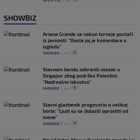
LIFESTYLE
5. kol.
SHOWBIZ
Ariana Grande se nakon turneje povlači
iz javnosti: "Dosta joj je komentara o
izgledu"
0
SHOWBIZ
4. kol.
|
|
Slavnom bendu zabranili ulazak u
Singapur zbog podrške Palestini:
"Nadrealno iskustvo"
0
SHOWBIZ
3. kol.
|
|
Slavni glazbenik progovorio o velikoj
borbi: "Ljudi su se dolazili oprostiti od
mene"
0
SHOWBIZ
3. kol.
|
|
Novi Spider-Man ruši rekorde zarade i u