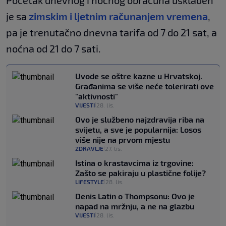
Početak dnevnog i noćnog obračuna usklađen
je sa
zimskim i ljetnim računanjem vremena
,
pa je trenutačno dnevna tarifa od 7 do 21 sat, a
noćna od 21 do 7 sati.
Uvode se oštre kazne u Hrvatskoj.
Građanima se više neće tolerirati ove
"aktivnosti"
VIJESTI
28. lis.
|
Ovo je službeno najzdravija riba na
svijetu, a sve je popularnija: Losos
više nije na prvom mjestu
ZDRAVLJE
27. lis.
|
Istina o krastavcima iz trgovine:
Zašto se pakiraju u plastične folije?
LIFESTYLE
28. lis.
|
Denis Latin o Thompsonu: Ovo je
napad na mržnju, a ne na glazbu
VIJESTI
28. lis.
|