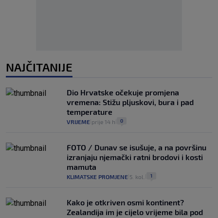
NAJČITANIJE
Dio Hrvatske očekuje promjena
vremena: Stižu pljuskovi, bura i pad
temperature
0
VRIJEME
prije 14 h
|
|
FOTO / Dunav se isušuje, a na površinu
izranjaju njemački ratni brodovi i kosti
mamuta
1
KLIMATSKE PROMJENE
5. kol.
|
|
Kako je otkriven osmi kontinent?
Zealandija im je cijelo vrijeme bila pod