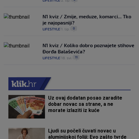
LIFESTYLE
2. lip.
N1 kviz / Zmije, meduze, komarci... Tko
je najopasniji?
0
LIFESTYLE
1. lip.
|
|
N1 kviz / Koliko dobro poznajete stihove
Đorđa Balaševića?
11
LIFESTYLE
18. svi.
|
|
Uz ovaj dodatan posao zaradite
dobar novac sa strane, a ne
morate izlaziti iz kuće
Ljudi su počeli čuvati novac u
aluminijskoj foliji: Evo zašto tvrde