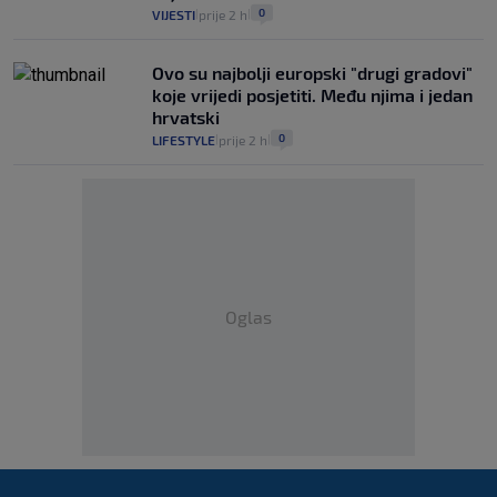
0
VIJESTI
prije 2 h
|
|
Ovo su najbolji europski "drugi gradovi"
koje vrijedi posjetiti. Među njima i jedan
hrvatski
0
LIFESTYLE
prije 2 h
|
|
Oglas