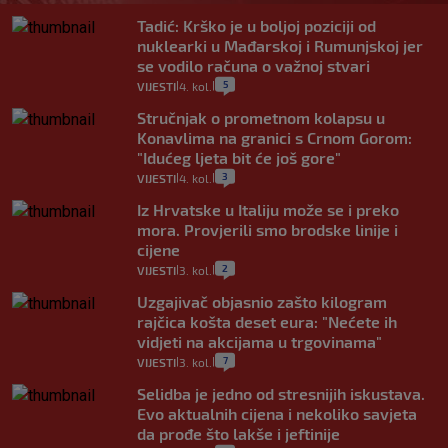
Tadić: Krško je u boljoj poziciji od
nuklearki u Mađarskoj i Rumunjskoj jer
se vodilo računa o važnoj stvari
5
VIJESTI
4. kol.
|
|
Stručnjak o prometnom kolapsu u
Konavlima na granici s Crnom Gorom:
"Idućeg ljeta bit će još gore"
3
VIJESTI
4. kol.
|
|
Iz Hrvatske u Italiju može se i preko
mora. Provjerili smo brodske linije i
cijene
2
VIJESTI
3. kol.
|
|
Uzgajivač objasnio zašto kilogram
rajčica košta deset eura: "Nećete ih
vidjeti na akcijama u trgovinama"
7
VIJESTI
3. kol.
|
|
Selidba je jedno od stresnijih iskustava.
Evo aktualnih cijena i nekoliko savjeta
da prođe što lakše i jeftinije