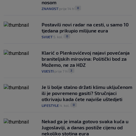
nosom
0
ZNANOST
prije 14 h
|
|
Postavili novi radar na cesti, u samo 10
tjedana prikupio milijune eura
0
SVIJET
5. kol.
|
|
Klarić o Plenkovićevoj najavi povećanja
braniteljskih mirovina: Politički bod za
Možemo, ne za HDZ
3
VIJESTI
prije 7 h
|
|
Je li bolje stalno držati klimu uključenom
ili je povremeno gasiti? Stručnjaci
otkrivaju kada ćete najviše uštedjeti
0
LIFESTYLE
4. kol.
|
|
Nekad ga je imala gotovo svaka kuća u
Jugoslaviji, a danas postiže cijenu od
nekoliko stotina eura