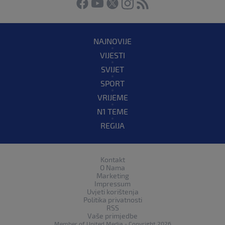
NAJNOVIJE
VIJESTI
SVIJET
SPORT
VRIJEME
N1 TEME
REGIJA
Kontakt
O Nama
Marketing
Impressum
Uvjeti korištenja
Politika privatnosti
RSS
Vaše primjedbe
Member of
United Media
- Copyright 2026