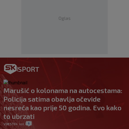
Oglas
SPORT
Marušić o kolonama na autocestama:
Policija satima obavlja očevide
nesreća kao prije 50 godina. Evo kako
to ubrzati
6
VIJESTI
4. kol.
|
|