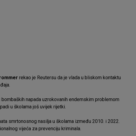
trommer
rekao je Reutersu da je vlada u bliskom kontaktu
đaja.
 i bombaških napada uzrokovanih endemskim problemom
adi u školama još uvijek rijetki.
nata smrtonosnog nasilja u školama između 2010. i 2022.
alnog vijeća za prevenciju kriminala.