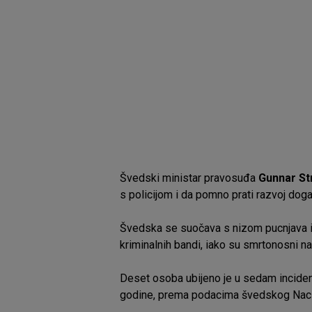
Švedski ministar pravosuđa
Gunnar S
s policijom i da pomno prati razvoj doga
Švedska se suočava s nizom pucnjava
kriminalnih bandi, iako su smrtonosni nap
Deset osoba ubijeno je u sedam incide
godine, prema podacima švedskog Nacion