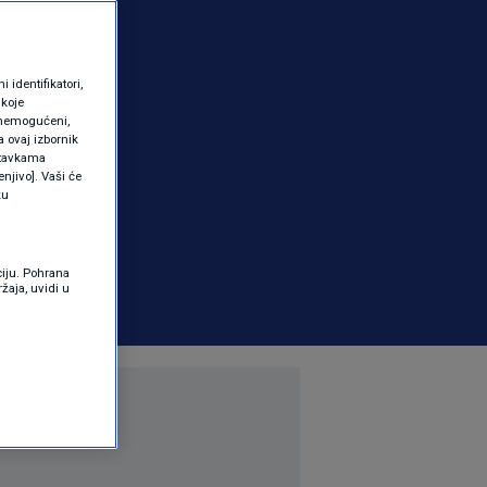
identifikatori,
 koje
 onemogućeni,
a ovaj izbornik
ostavkama
njivo]. Vaši će
ku
ciju. Pohrana
žaja, uvidi u