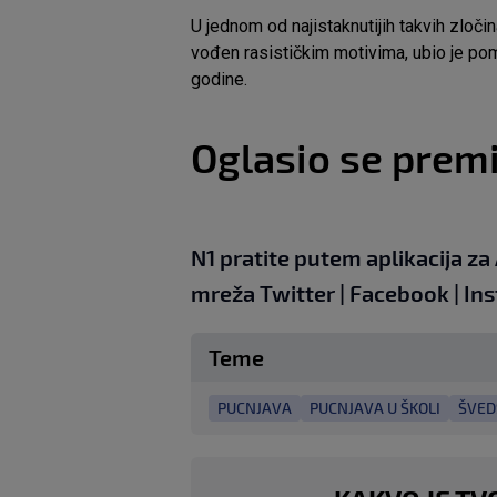
U jednom od najistaknutijih takvih zloči
vođen rasističkim motivima, ubio je pom
godine.
Oglasio se premi
N1 pratite putem aplikacija za
mreža
Twitter
|
Facebook
|
In
Teme
PUCNJAVA
PUCNJAVA U ŠKOLI
ŠVED