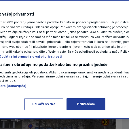
no najmanje 10
MAGAZIN
N1 KOMENTAR
rtvima i napadač
 vašoj privatnosti
rtneri
603
pohranjujemo osobne podatke, kao što su podaci o pregledavanju ili jedinstveni 
KOLUMNE
o im na vašem uređaju. Odabirom opcije Prihvaćam omogućit ćete tehnologije praćenja
vrhe za čije pružanje mi i naši partneri obrađujemo podatke. Ako su alati za praćenje
0
2025. 14:08
20:05
SVIJET
komentara
>
|
|
žaj i oglasi koje vidite možda više neće biti toliko relevantni za vas. Možete se vratiti n
N1(DIS)INFO
zmijenili svoje odabire ili povukli pristanak u bilo kojem trenutku klikom na Upravljaj p
i dnu web-stranice [ili plutajuće ikone u donjem lijevom kutu web stranice, ako je primje
KLIMATSKE PROMJENE
rimijeniti kako je opisano u dijelu Web-mjesto. Za više pojedinosti pogledajte našu Politi
Više
Dodatne informacije o vašoj privatnosti
FOTO
 partneri obrađujemo podatke kako bismo pružili sljedeće:
reciznih geolokacijskih podataka. Aktivno skeniranje karakteristika uređaja za identifika
p podacima na uređaju. Personalizirano oglašavanje i sadržaj, mjerenje oglašavanja i sadr
VIDEO
zvoj usluga.
era (dobavljača)
Prikaži svrhe
Prihvaćam