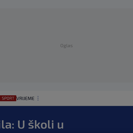
Oglas
VRIJEME
N1 TEME
la: U školi u
REGIJA