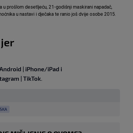
na u prošlom desetljeću, 21-godišnji maskirani napadač,
oćnika u nastavi i dječaka te ranio još dvije osobe 2015.
jer
Android
|
iPhone/iPad
i
stagram
|
TikTok
.
SKA