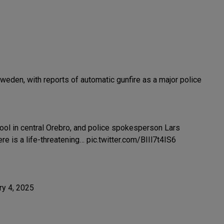
weden, with reports of automatic gunfire as a major police
ol in central Orebro, and police spokesperson Lars
re is a life-threatening…
pic.twitter.com/BIIl7t4IS6
ry 4, 2025