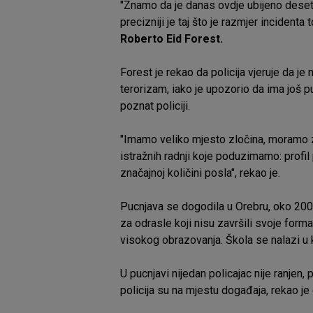
"Znamo da je danas ovdje ubijeno deset
precizniji je taj što je razmjer incidenta 
Roberto Eid Forest.
Forest je rekao da policija vjeruje da j
terorizam, iako je upozorio da ima još 
poznat policiji.
"Imamo veliko mjesto zločina, moramo za
istražnih radnji koje poduzimamo: profil 
značajnoj količini posla", rekao je.
Pucnjava se dogodila u Orebru, oko 20
za odrasle koji nisu završili svoje form
visokog obrazovanja. Škola se nalazi u
U pucnjavi nijedan policajac nije ranjen, 
policija su na mjestu događaja, rekao je