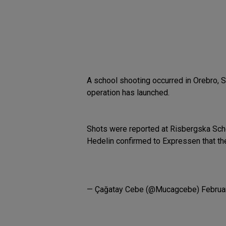
A school shooting occurred in Orebro, S
operation has launched.
Shots were reported at Risbergska Scho
Hedelin confirmed to Expressen that the
— Çağatay Cebe (@Mucagcebe)
Februa