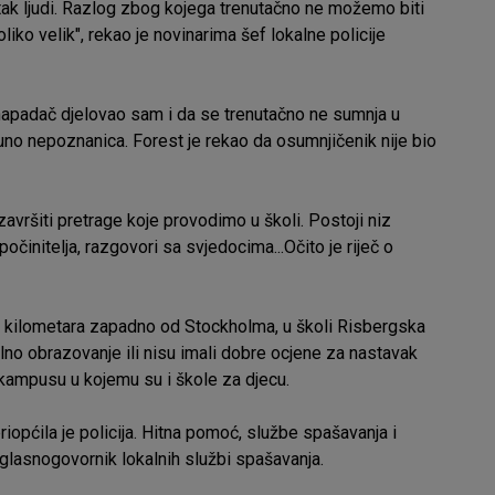
ak ljudi. Razlog zbog kojega trenutačno ne možemo biti
toliko velik", rekao je novinarima šef lokalne policije
e napadač djelovao sam i da se trenutačno ne sumnja u
puno nepoznanica. Forest je rekao da osumnjičenik nije bio
vršiti pretrage koje provodimo u školi. Postoji niz
počinitelja, razgovori sa svjedocima...Očito je riječ o
0 kilometara zapadno od Stockholma, u školi Risbergska
alno obrazovanje ili nisu imali dobre ocjene za nastavak
 kampusu u kojemu su i škole za djecu.
priopćila je policija. Hitna pomoć, službe spašavanja i
 glasnogovornik lokalnih službi spašavanja.