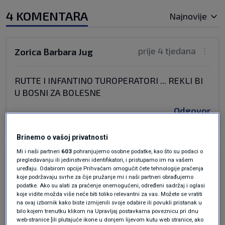
4 KOMENTARA
Najnovije
prije 4 tjedana
Zorica Barbara Jug
RUTTE I INFANTINO TUROPERATORI ... REKLI BI
U BOSNI ZA BOLESNE
Odgovor
Brinemo o vašoj privatnosti
Mi i naši partneri
603
pohranjujemo osobne podatke, kao što su podaci o
prije 4 tjedana
Gospođa
pregledavanju ili jedinstveni identifikatori, i pristupamo im na vašem
uređaju. Odabirom opcije Prihvaćam omogućit ćete tehnologije praćenja
koje podržavaju svrhe za čije pružanje mi i naši partneri obrađujemo
Ljigav je jednako ko i infantilni vođa FIFE.
podatke. Ako su alati za praćenje onemogućeni, određeni sadržaj i oglasi
koje vidite možda više neće biti toliko relevantni za vas. Možete se vratiti
Ulizice,ali vjerujem da si debelo podebljavaju
na ovaj izbornik kako biste izmijenili svoje odabire ili povukli pristanak u
svoje skrivene račune. Rijetko odurni tipovi
bilo kojem trenutku klikom na Upravljaj postavkama poveznicu pri dnu
web-stranice [ili plutajuće ikone u donjem lijevom kutu web stranice, ako