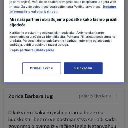
Odgovor
je primjenjivo]. Vaši će se odabiri primijeniti kako je opisano u dijelu Web-
mjesto. Za više pojedinosti pogledajte našu Politiku privatnosti.
Dodatne
informacije o vašoj privatnosti
Mi i naši partneri obrađujemo podatke kako bismo pružili
sljedeće:
prije 4 tjedana
Xxx
Korištenje preciznih geolokacijskih podataka. Aktivno skeniranje
karakteristika uređaja za identifikaciju. Pohrana i/ili pristup podacima na
uređaju. Personalizirano oglašavanje i sadržaj, mjerenje oglašavanja i
Baš me zanima koliku proviziju daju proizvodjači
sadržaja, uvidi u publiku i razvoj usluga.
Popis partnera (dobavljača)
oružja, koji jedini u ovom cirkusu profitiraju, za
sklapanje ugovora?
Odgovor
Prikaži svrhe
Prihvaćam
prije 5 tjedana
Zorica Barbara Jug
O kakvom i kakvim psihopatama bez zrna
ljudskosti i bez mrve dostojanstva se radi kada
govorimo o ovima iz vražijeg legla Netanyahuu i