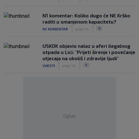
N1 komentar: Koliko dugo će NE Krško
raditi u smanjenom kapacitetu?
|
|
0
N1 KOMENTAR
prije 1 h
USKOK objavio nalaz u aferi ilegalnog
otpada u Lici: "Prijeti širenje i povećanje
utjecaja na okoliš i zdravlje ljudi"
|
|
5
VIJESTI
prije 1 h
Oglas