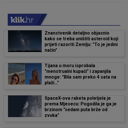
Znanstvenik detaljno objasnio
kako se treba uništiti asteroid koji
prijeti razoriti Zemlju: "To je jedini
način"
Tijana u moru isprobala
"menstrualni kupaći" i zapanjila
mnoge: "Bila sam preko 4 sata na
plaži..."
SpaceX-ova raketa poletjela je
prema Mjesecu: Pogodila je ga je
brzinom "sedam puta brže od
zvuka"