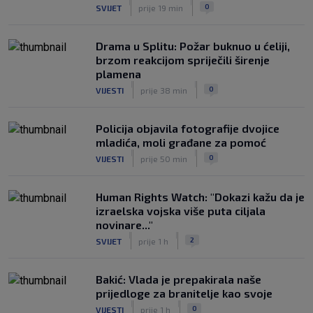
|
|
0
SVIJET
prije 19 min
Drama u Splitu: Požar buknuo u ćeliji,
brzom reakcijom spriječili širenje
plamena
|
|
0
VIJESTI
prije 38 min
Policija objavila fotografije dvojice
mladića, moli građane za pomoć
|
|
0
VIJESTI
prije 50 min
Human Rights Watch: "Dokazi kažu da je
izraelska vojska više puta ciljala
novinare..."
|
|
2
SVIJET
prije 1 h
Bakić: Vlada je prepakirala naše
prijedloge za branitelje kao svoje
|
|
0
VIJESTI
prije 1 h