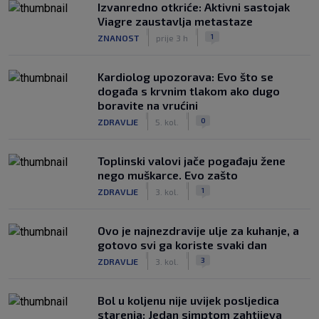
Izvanredno otkriće: Aktivni sastojak
Viagre zaustavlja metastaze
|
|
1
ZNANOST
prije 3 h
Kardiolog upozorava: Evo što se
događa s krvnim tlakom ako dugo
boravite na vrućini
|
|
0
ZDRAVLJE
5. kol.
Toplinski valovi jače pogađaju žene
nego muškarce. Evo zašto
|
|
1
ZDRAVLJE
3. kol.
Ovo je najnezdravije ulje za kuhanje, a
gotovo svi ga koriste svaki dan
|
|
3
ZDRAVLJE
3. kol.
Bol u koljenu nije uvijek posljedica
starenja: Jedan simptom zahtijeva