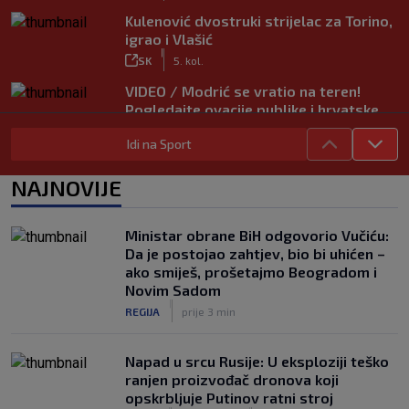
Kulenović dvostruki strijelac za Torino,
igrao i Vlašić
|
SK
5. kol.
VIDEO / Modrić se vratio na teren!
Pogledajte ovacije publike i hrvatske
zastave na tribinama
Idi na Sport
|
SK
5. kol.
Tinejdžer iz Zimbabvea srušio bivšeg
NAJNOVIJE
trenera Hajduka, utakmica kasnila zbog
prometnog kaosa
|
Ministar obrane BiH odgovorio Vučiću:
SK
5. kol.
Da je postojao zahtjev, bio bi uhićen –
ako smiješ, prošetajmo Beogradom i
Novim Sadom
|
REGIJA
prije 3 min
Napad u srcu Rusije: U eksploziji teško
ranjen proizvođač dronova koji
opskrbljuje Putinov ratni stroj