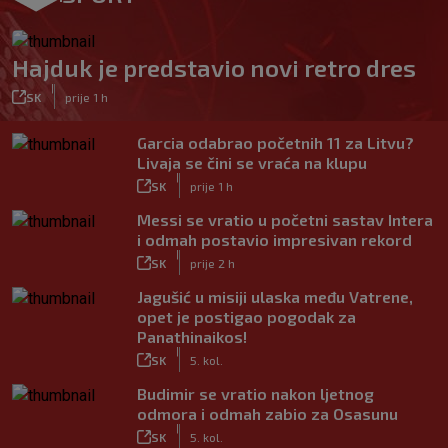
Hajduk je predstavio novi retro dres
|
SK
prije 1 h
Garcia odabrao početnih 11 za Litvu?
Livaja se čini se vraća na klupu
|
SK
prije 1 h
Messi se vratio u početni sastav Intera
i odmah postavio impresivan rekord
|
SK
prije 2 h
Jagušić u misiji ulaska među Vatrene,
opet je postigao pogodak za
Panathinaikos!
|
SK
5. kol.
Budimir se vratio nakon ljetnog
odmora i odmah zabio za Osasunu
|
SK
5. kol.