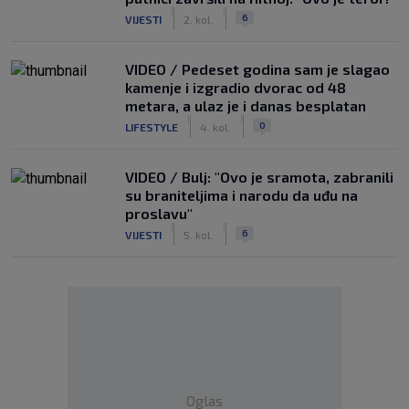
|
|
6
VIJESTI
2. kol.
VIDEO / Pedeset godina sam je slagao
kamenje i izgradio dvorac od 48
metara, a ulaz je i danas besplatan
|
|
0
LIFESTYLE
4. kol.
VIDEO / Bulj: "Ovo je sramota, zabranili
su braniteljima i narodu da uđu na
proslavu"
|
|
6
VIJESTI
5. kol.
Oglas