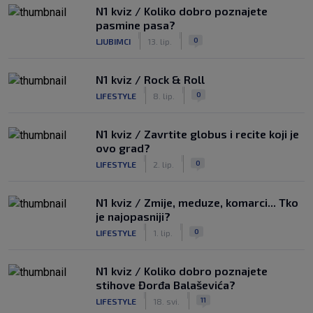
N1 kviz / Koliko dobro poznajete
pasmine pasa?
|
|
0
LJUBIMCI
13. lip.
N1 kviz / Rock & Roll
|
|
0
LIFESTYLE
8. lip.
N1 kviz / Zavrtite globus i recite koji je
ovo grad?
|
|
0
LIFESTYLE
2. lip.
N1 kviz / Zmije, meduze, komarci... Tko
je najopasniji?
|
|
0
LIFESTYLE
1. lip.
N1 kviz / Koliko dobro poznajete
stihove Đorđa Balaševića?
|
|
11
LIFESTYLE
18. svi.