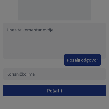
Pošalji odgovor
Pošalji