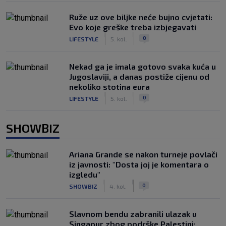
Ruže uz ove biljke neće bujno cvjetati:
Evo koje greške treba izbjegavati
|
|
0
LIFESTYLE
5. kol.
Nekad ga je imala gotovo svaka kuća u
Jugoslaviji, a danas postiže cijenu od
nekoliko stotina eura
|
|
0
LIFESTYLE
5. kol.
SHOWBIZ
Ariana Grande se nakon turneje povlači
iz javnosti: "Dosta joj je komentara o
izgledu"
|
|
0
SHOWBIZ
4. kol.
Slavnom bendu zabranili ulazak u
Singapur zbog podrške Palestini: