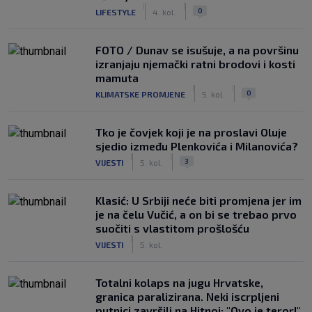
|
|
0
LIFESTYLE
4. kol.
FOTO / Dunav se isušuje, a na površinu
izranjaju njemački ratni brodovi i kosti
mamuta
|
|
0
KLIMATSKE PROMJENE
5. kol.
Tko je čovjek koji je na proslavi Oluje
sjedio između Plenkovića i Milanovića?
|
|
3
VIJESTI
5. kol.
Klasić: U Srbiji neće biti promjena jer im
je na čelu Vučić, a on bi se trebao prvo
suočiti s vlastitom prošlošću
|
VIJESTI
5. kol.
Totalni kolaps na jugu Hrvatske,
granica paralizirana. Neki iscrpljeni
putnici završili na Hitnoj: "Ovo je teror!"