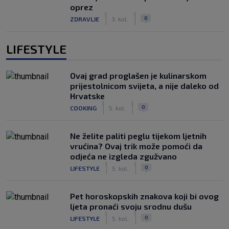
oprez
|
|
0
ZDRAVLJE
3. kol.
LIFESTYLE
Ovaj grad proglašen je kulinarskom
prijestolnicom svijeta, a nije daleko od
Hrvatske
|
|
0
COOKING
5. kol.
Ne želite paliti peglu tijekom ljetnih
vrućina? Ovaj trik može pomoći da
odjeća ne izgleda zgužvano
|
|
0
LIFESTYLE
5. kol.
Pet horoskopskih znakova koji bi ovog
ljeta pronaći svoju srodnu dušu
|
|
0
LIFESTYLE
5. kol.