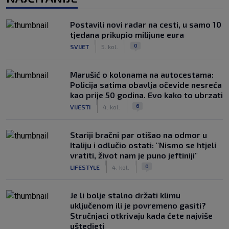
Postavili novi radar na cesti, u samo 10
tjedana prikupio milijune eura
|
|
0
SVIJET
5. kol.
Marušić o kolonama na autocestama:
Policija satima obavlja očevide nesreća
kao prije 50 godina. Evo kako to ubrzati
|
|
6
VIJESTI
4. kol.
Stariji bračni par otišao na odmor u
Italiju i odlučio ostati: "Nismo se htjeli
vratiti, život nam je puno jeftiniji"
|
|
0
LIFESTYLE
4. kol.
Je li bolje stalno držati klimu
uključenom ili je povremeno gasiti?
Stručnjaci otkrivaju kada ćete najviše
uštedjeti