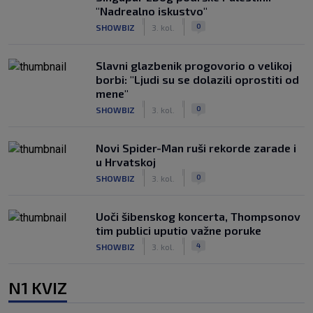
"Nadrealno iskustvo"
|
|
0
SHOWBIZ
3. kol.
Slavni glazbenik progovorio o velikoj
borbi: "Ljudi su se dolazili oprostiti od
mene"
|
|
0
SHOWBIZ
3. kol.
Novi Spider-Man ruši rekorde zarade i
u Hrvatskoj
|
|
0
SHOWBIZ
3. kol.
Uoči šibenskog koncerta, Thompsonov
tim publici uputio važne poruke
|
|
4
SHOWBIZ
3. kol.
N1 KVIZ