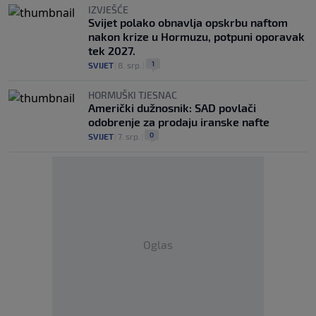
IZVJEŠĆE
Svijet polako obnavlja opskrbu naftom
nakon krize u Hormuzu, potpuni oporavak
tek 2027.
1
SVIJET
|
8. srp.
|
HORMUŠKI TJESNAC
Američki dužnosnik: SAD povlači
odobrenje za prodaju iranske nafte
0
SVIJET
|
7. srp.
|
Oglas