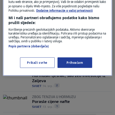
kutu web stranice, ako je primjenjivo]. Vaši će se odabiri primijeniti kako
Guvo: Blokada Hormuza otvorila je
je opisano u dijelu Web-mjesto. Za više pojedinosti pogledajte našu
opasan presedan, a novi pokušaj
Politiku privatnosti.
Dodatne informacije o vašoj privatnosti
zatvaranja Bab el Mandeba mogao bi
Mi i naši partneri obrađujemo podatke kako bismo
uključiti mnogo više država
pružili sljedeće:
0
SVIJET
|
16. srp.
|
Korištenje preciznih geolokacijskih podataka. Aktivno skeniranje
karakteristika uređaja za identifikaciju. Pohrana i/ili pristup podacima na
VANJSKOPOLITIČKI ANALITIČAR
uređaju. Personalizirano oglašavanje i sadržaj, mjerenje oglašavanja i
Vidmarović za N1: Washington nema
sadržaja, uvidi u publiku i razvoj usluga.
odgovor na pitanje što je pobjeda protiv
Popis partnera (dobavljača)
Irana
3
SVIJET
|
14. srp.
|
Prikaži svrhe
Prihvaćam
PREOKRET
Trump odustao od naknade za prolaz kroz
Hormuški tjesnac, sad želi investicije iz
Zaljeva
2
SVIJET
|
14. srp.
|
ZBOG TENZIJA U HORMUZU
Porasle cijene nafte
1
SVIJET
|
13. srp.
|