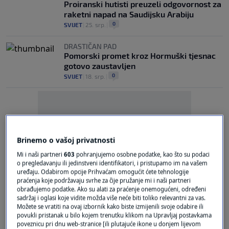
Proiranski hutisti preuzeli odgovornost za
raketni napad na Saudijsku Arabiju
0
SVIJET
|
25. srp.
|
DRASTIČAN PAD
Pomorski promet kroz Hormuški tjesnac
gotovo zaustavljen
0
SVIJET
|
18. srp.
|
Brinemo o vašoj privatnosti
Oglas
Mi i naši partneri
603
pohranjujemo osobne podatke, kao što su podaci
o pregledavanju ili jedinstveni identifikatori, i pristupamo im na vašem
uređaju. Odabirom opcije Prihvaćam omogućit ćete tehnologije
praćenja koje podržavaju svrhe za čije pružanje mi i naši partneri
obrađujemo podatke. Ako su alati za praćenje onemogućeni, određeni
sadržaj i oglasi koje vidite možda više neće biti toliko relevantni za vas.
Možete se vratiti na ovaj izbornik kako biste izmijenili svoje odabire ili
povukli pristanak u bilo kojem trenutku klikom na Upravljaj postavkama
poveznicu pri dnu web-stranice [ili plutajuće ikone u donjem lijevom
GEOPOLITIČKI ANALITIČAR