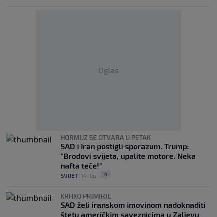
Oglas
HORMUZ SE OTVARA U PETAK
SAD i Iran postigli sporazum. Trump:
"Brodovi svijeta, upalite motore. Neka
nafta teče!"
4
SVIJET
|
14. lip.
|
KRHKO PRIMIRJE
SAD želi iranskom imovinom nadoknaditi
štetu američkim saveznicima u Zaljevu