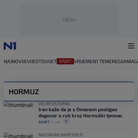
Oglas
NAJNOVIJE
VIJESTI
SVIJET
VRIJEME
N1 TEME
REGIJA
MAG
HORMUZ
VELIKI USTUPAK
Iran kaže da je s Omanom postigao
dogovor o ruti kroz Hormuški tjesnac
3
SVIJET
|
5. kol.
|
NASTAVAK NAPETOSTI