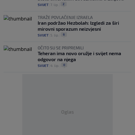
2
SVIJET
|
7. lip.
|
TRAŽE POVLAČENJE IZRAELA
Iran podržao Hezbolah: Izgledi za širi
mirovni sporazum neizvjesni
6
SVIJET
|
5. lip.
|
OČITO SU SE PRIPREMILI
Teheran ima novo oružje i svijet nema
odgovor na njega
0
SVIJET
|
4. lip.
|
Oglas