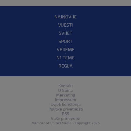
NAJNOVIJE
VIJESTI
SVIJET
SPORT
VRIJEME
N1 TEME
REGIJA
Kontakt
O Nama
Marketing
Impressum
Uvjeti korištenja
Politika privatnosti
RSS
Vaše primjedbe
Member of
United Media
- Copyright 2026