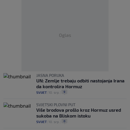
Oglas
JASNA PORUKA
UN: Zemlje trebaju odbiti nastojanja Irana
da kontrolira Hormuz
9
SVIJET
|
10. srp.
|
SVJETSKI PLOVNI PUT
Više brodova prošlo kroz Hormuz usred
sukoba na Bliskom istoku
0
SVIJET
|
10. srp.
|