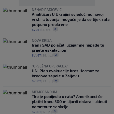
NENAD RADIČEVIĆ
Analitičar: U Ukrajini svjedočimo novoj
vrsti ratovanja, moguće je da se tijek rata
potpuno preokrene
0
SVIJET
|
2. srp.
|
NOVA KRIZA
Iran i SAD pojačali uzajamne napade te
prijete eskalacijom
2
SVIJET
|
28. lip.
|
"OPSEŽNA OPERACIJA"
UN: Plan evakuacije kroz Hormuz za
brodove zapele u Zaljevu
0
SVIJET
|
23. lip.
|
MEMORANDUM
Tko je pobijedio u ratu? Amerikanci će
platiti Iranu 300 milijardi dolara i ukinuti
nametnute sankcije
3
SVIJET
|
17. lip.
|