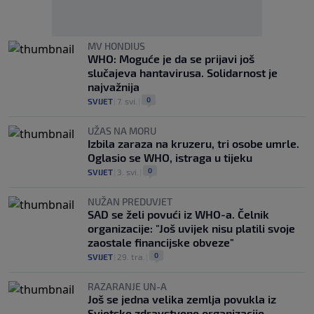
MV HONDIUS
WHO: Moguće je da se prijavi još
slučajeva hantavirusa. Solidarnost je
najvažnija
0
SVIJET
|
7. svi.
|
UŽAS NA MORU
Izbila zaraza na kruzeru, tri osobe umrle.
Oglasio se WHO, istraga u tijeku
0
SVIJET
|
3. svi.
|
NUŽAN PREDUVJET
SAD se želi povući iz WHO-a. Čelnik
organizacije: "Još uvijek nisu platili svoje
zaostale financijske obveze"
0
SVIJET
|
29. tra.
|
RAZARANJE UN-A
Još se jedna velika zemlja povukla iz
Svjetske zdravstvene organizacije