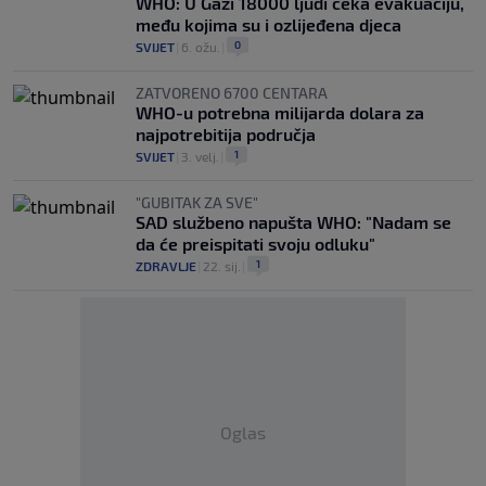
WHO: U Gazi 18000 ljudi čeka evakuaciju,
među kojima su i ozlijeđena djeca
0
SVIJET
|
6. ožu.
|
ZATVORENO 6700 CENTARA
WHO-u potrebna milijarda dolara za
najpotrebitija područja
1
SVIJET
|
3. velj.
|
"GUBITAK ZA SVE"
SAD službeno napušta WHO: "Nadam se
da će preispitati svoju odluku"
1
ZDRAVLJE
|
22. sij.
|
Oglas