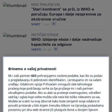
NOVI PAKLENI VAL
"Stari kontinent" se prži, iz WHO-a
poručuju: Europa i dalje nespremna za
ekstremne vrućine
0
SVIJET
|
7. srp.
|
KRITIČNO STANJE
WHO: Izbijanje ebole i dalje nadmašuje
kapacitete za odgovor
0
VIJESTI
|
24. lip.
|
Brinemo o vašoj privatnosti
Mi i naši partneri
603
pohranjujemo osobne podatke, kao što su podaci
o pregledavanju ili jedinstveni identifikatori, i pristupamo im na vašem
uređaju. Odabirom opcije Prihvaćam omogućit ćete tehnologije
Oglas
praćenja koje podržavaju svrhe za čije pružanje mi i naši partneri
obrađujemo podatke. Ako su alati za praćenje onemogućeni, određeni
sadržaj i oglasi koje vidite možda više neće biti toliko relevantni za vas.
Možete se vratiti na ovaj izbornik kako biste izmijenili svoje odabire ili
povukli pristanak u bilo kojem trenutku klikom na Upravljaj postavkama
poveznicu pri dnu web-stranice [ili plutajuće ikone u donjem lijevom