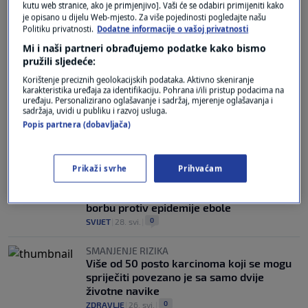
kutu web stranice, ako je primjenjivo]. Vaši će se odabiri primijeniti kako
je opisano u dijelu Web-mjesto. Za više pojedinosti pogledajte našu
WHO OBJAVIO
Politiku privatnosti.
Dodatne informacije o vašoj privatnosti
U Kongu i Ugandi 75 zdravstvenih radnika
Mi i naši partneri obrađujemo podatke kako bismo
zaraženo ebolom, 17 ih je umrlo
pružili sljedeće:
0
SVIJET
|
19. lip.
|
Korištenje preciznih geolokacijskih podataka. Aktivno skeniranje
karakteristika uređaja za identifikaciju. Pohrana i/ili pristup podacima na
IZBIJANJE EPIDEMIJE
uređaju. Personalizirano oglašavanje i sadržaj, mjerenje oglašavanja i
Sve više zemalja uvodi zabrane i stroge
sadržaja, uvidi u publiku i razvoj usluga.
kontrole zbog ebole: Evo gdje ne biste
Popis partnera (dobavljača)
trebali putovati i što morate znati
1
SVIJET
|
28. svi.
|
Prikaži svrhe
Prihvaćam
OBJAVIO STATE DEPARTMENT
SAD daje dodatnih 80 milijuna dolara za
borbu protiv epidemije ebole
0
SVIJET
|
28. svi.
|
SMANJENJE RIZIKA
Više od 50 posto karcinoma koji se mogu
spriječiti povezano je sa samo dvije
životne navike
0
ZDRAVLJE
|
26. svi.
|