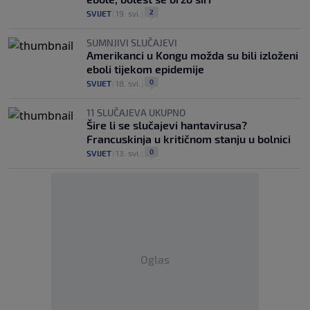
2
SVIJET
|
19. svi.
|
SUMNJIVI SLUČAJEVI
Amerikanci u Kongu možda su bili izloženi
eboli tijekom epidemije
0
SVIJET
|
18. svi.
|
11 SLUČAJEVA UKUPNO
Šire li se slučajevi hantavirusa?
Francuskinja u kritičnom stanju u bolnici
0
SVIJET
|
13. svi.
|
Oglas