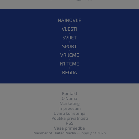
NAJNOVIJE
VIJESTI
SVIJET
SPORT
VRIJEME
N1 TEME
REGIJA
Kontakt
O Nama
Marketing
Impressum
Uvjeti korištenja
Politika privatnosti
RSS
Vaše primjedbe
Member of
United Media
- Copyright 2026