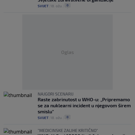
0
SVIJET
|
18. ožu.
|
Oglas
NAJGORI SCENARIJ
Raste zabrinutost u WHO-u: „Pripremamo
se za nuklearni incident u njegovom širem
smislu“
0
SVIJET
|
18. ožu.
|
"MEDICINSKE ZALIHE KRITIČNO"