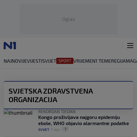
Oglas
NAJNOVIJE
VIJESTI
SVIJET
VRIJEME
N1 TEME
REGIJA
MAG
SVJETSKA ZDRAVSTVENA
ORGANIZACIJA
REKORDAN TJEDAN
Kongo proživljava najgoru epidemiju
ebole, WHO objavio alarmantne podatke
1
SVIJET
|
1. kol.
|