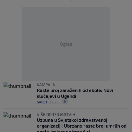
Oglas
KAMPALA
Raste broj zaraženih od ebole: Novi
slučajevi u Ugandi
0
SVIJET
|
25. svi.
|
VIŠE OD 130 MRTVIH
Uzbuna u Svjetskoj zdravstvenoj
organizaciji: Ubrzano raste broj umrlih od
ebole, bolest se brzo širi