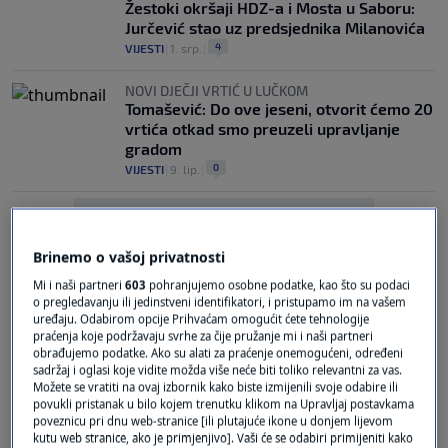
Žestoki okršaji HDZ-a i Mosta u Saboru:
Jurčević stao uz predsjednika Milanovića
4
VIJESTI
|
1. srp.
|
NOVI DJEČJI VRTIĆ U LUČKOM
Tomašević: Do ove jeseni, otvorit ćemo 20
vrtića otkad smo preuzeli upravljanje
gradom
0
VIJESTI
|
9. lip.
|
Brinemo o vašoj privatnosti
Mi i naši partneri
603
pohranjujemo osobne podatke, kao što su podaci
o pregledavanju ili jedinstveni identifikatori, i pristupamo im na vašem
uređaju. Odabirom opcije Prihvaćam omogućit ćete tehnologije
Oglas
praćenja koje podržavaju svrhe za čije pružanje mi i naši partneri
obrađujemo podatke. Ako su alati za praćenje onemogućeni, određeni
sadržaj i oglasi koje vidite možda više neće biti toliko relevantni za vas.
Možete se vratiti na ovaj izbornik kako biste izmijenili svoje odabire ili
povukli pristanak u bilo kojem trenutku klikom na Upravljaj postavkama
poveznicu pri dnu web-stranice [ili plutajuće ikone u donjem lijevom
kutu web stranice, ako je primjenjivo]. Vaši će se odabiri primijeniti kako