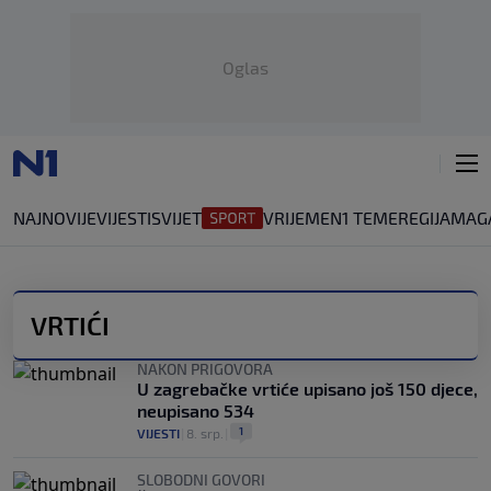
Oglas
NAJNOVIJE
VIJESTI
SVIJET
VRIJEME
N1 TEME
REGIJA
MAG
VRTIĆI
NAKON PRIGOVORA
U zagrebačke vrtiće upisano još 150 djece,
neupisano 534
1
VIJESTI
|
8. srp.
|
SLOBODNI GOVORI