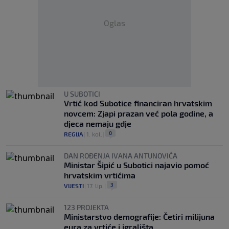
Oglas
U SUBOTICI
Vrtić kod Subotice financiran hrvatskim
novcem: Zjapi prazan već pola godine, a
djeca nemaju gdje
0
REGIJA
|
1. kol.
|
DAN ROĐENJA IVANA ANTUNOVIĆA
Ministar Šipić u Subotici najavio pomoć
hrvatskim vrtićima
3
VIJESTI
|
17. lip.
|
123 PROJEKTA
Ministarstvo demografije: Četiri milijuna
eura za vrtiće i igrališta