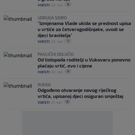
0
VIJESTI
|
22. kol.
|
UDRUGA SIDRO
"Izmjenama Vlade ukida se prednost upisa
u vrtiće za četverogodišnjake, uvodi se
djeci branitelja"
1
VIJESTI
|
22. kol.
|
PAVLIČEK ODLUČIO
Od listopada roditelji u Vukovaru ponovno
plaćaju vrtić, evo i cijene
0
VIJESTI
|
22. kol.
|
RIJEKA
Odgođeno otvaranje novog riječkog
vrtića, upisanoj djeci osiguran smještaj
0
VIJESTI
|
21. kol.
|