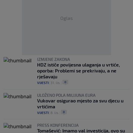
Oglas
IZMJENE ZAKONA
HDZ ističe povijesna ulaganja u vrtiće,
oporba: Problemi se prekrivaju, a ne
rješavaju
0
VIJESTI
|
31. lis.
|
ULOŽENO POLA MILIJUNA EURA
Vukovar osigurao mjesto za svu djecu u
vrtićima
0
VIJESTI
|
8. lis.
|
PRESS KONFERENCIJA
Tomašević: Imamo val investicija, ovo su