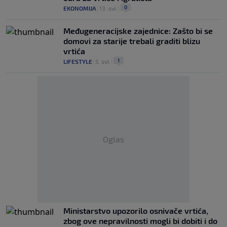
0
EKONOMIJA
|
13. svi.
|
Međugeneracijske zajednice: Zašto bi se
domovi za starije trebali graditi blizu
vrtića
1
LIFESTYLE
|
5. svi.
|
Oglas
Ministarstvo upozorilo osnivače vrtića,
zbog ove nepravilnosti mogli bi dobiti i do