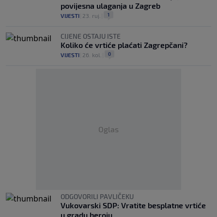
povijesna ulaganja u Zagreb
1
VIJESTI
|
23. ruj.
|
CIJENE OSTAJU ISTE
Koliko će vrtiće plaćati Zagrepčani?
0
VIJESTI
|
26. kol.
|
Oglas
ODGOVORILI PAVLIČEKU
Vukovarski SDP: Vratite besplatne vrtiće
u gradu heroju