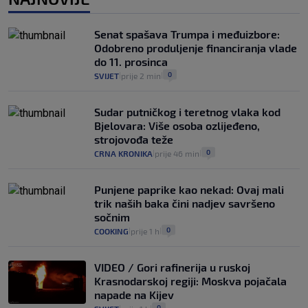
Izračunali smo koliko košta putovanje
automobilom na Hvar iz Zagreba, a
Senat spašava Trumpa i međuizbore:
koliko iz Osijeka
Odobreno produljenje financiranja vlade
14
VIJESTI
2. kol.
|
|
do 11. prosinca
0
SVIJET
prije 2 min
|
|
Sudar putničkog i teretnog vlaka kod
Bjelovara: Više osoba ozlijeđeno,
strojovođa teže
0
CRNA KRONIKA
prije 46 min
|
|
Punjene paprike kao nekad: Ovaj mali
trik naših baka čini nadjev savršeno
sočnim
0
COOKING
prije 1 h
|
|
VIDEO / Gori rafinerija u ruskoj
Krasnodarskoj regiji: Moskva pojačala
napade na Kijev
0