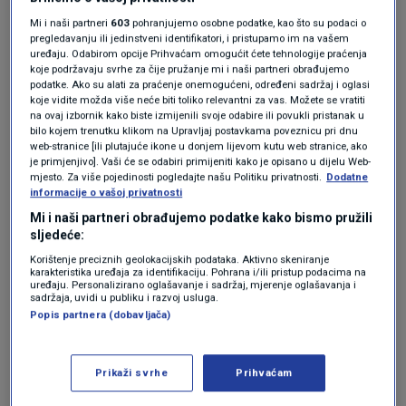
početkom kolovoza, objaviti popis slobodnih
Mi i naši partneri
603
pohranjujemo osobne podatke, kao što su podaci o
mjesta.
pregledavanju ili jedinstveni identifikatori, i pristupamo im na vašem
uređaju. Odabirom opcije Prihvaćam omogućit ćete tehnologije praćenja
"Snažan pad broja
koje podržavaju svrhe za čije pružanje mi i naši partneri obrađujemo
podatke. Ako su alati za praćenje onemogućeni, određeni sadržaj i oglasi
koje vidite možda više neće biti toliko relevantni za vas. Možete se vratiti
neupisane djece"
na ovaj izbornik kako biste izmijenili svoje odabire ili povukli pristanak u
bilo kojem trenutku klikom na Upravljaj postavkama poveznicu pri dnu
web-stranice [ili plutajuće ikone u donjem lijevom kutu web stranice, ako
je primjenjivo]. Vaši će se odabiri primijeniti kako je opisano u dijelu Web-
Pored toga, usporedno kreću upisi u privatne i
mjesto. Za više pojedinosti pogledajte našu Politiku privatnosti.
Dodatne
vjerske vrtiće i obrte dadilja, koji su prošle
informacije o vašoj privatnosti
Mi i naši partneri obrađujemo podatke kako bismo pružili
godine upisali nešto više od 1300 djece, a
sljedeće:
slične kapacitete imaju i ove godine.
Korištenje preciznih geolokacijskih podataka. Aktivno skeniranje
karakteristika uređaja za identifikaciju. Pohrana i/ili pristup podacima na
uređaju. Personalizirano oglašavanje i sadržaj, mjerenje oglašavanja i
Konačne, objedinjene rezultate upisa u vrtiće,
sadržaja, uvidi u publiku i razvoj usluga.
Popis partnera (dobavljača)
Grad Zagreb će objaviti 28. kolovoza.
Zamjenica zagrebačkog gradonačelnika
Prikaži svrhe
Prihvaćam
Danijela Dolenec
ističe kako je "snažan pad