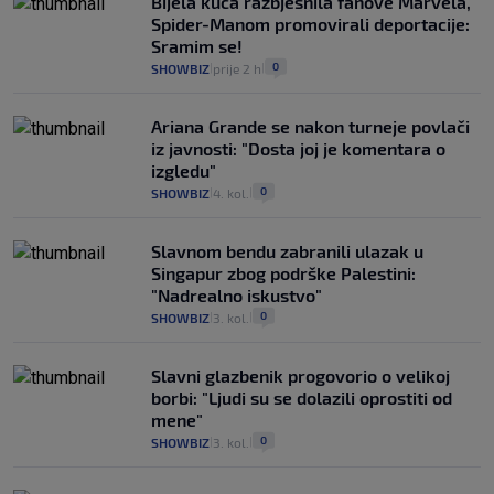
Bijela kuća razbjesnila fanove Marvela,
Spider-Manom promovirali deportacije:
Sramim se!
0
SHOWBIZ
prije 2 h
|
|
Ariana Grande se nakon turneje povlači
iz javnosti: "Dosta joj je komentara o
izgledu"
0
SHOWBIZ
4. kol.
|
|
Slavnom bendu zabranili ulazak u
Singapur zbog podrške Palestini:
"Nadrealno iskustvo"
0
SHOWBIZ
3. kol.
|
|
Slavni glazbenik progovorio o velikoj
borbi: "Ljudi su se dolazili oprostiti od
mene"
0
SHOWBIZ
3. kol.
|
|