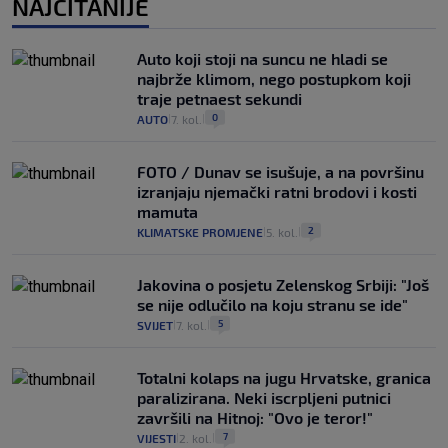
NAJČITANIJE
Auto koji stoji na suncu ne hladi se
najbrže klimom, nego postupkom koji
traje petnaest sekundi
0
AUTO
7. kol.
|
|
FOTO / Dunav se isušuje, a na površinu
izranjaju njemački ratni brodovi i kosti
mamuta
2
KLIMATSKE PROMJENE
5. kol.
|
|
Jakovina o posjetu Zelenskog Srbiji: "Još
se nije odlučilo na koju stranu se ide"
5
SVIJET
7. kol.
|
|
Totalni kolaps na jugu Hrvatske, granica
paralizirana. Neki iscrpljeni putnici
završili na Hitnoj: "Ovo je teror!"
7
VIJESTI
2. kol.
|
|