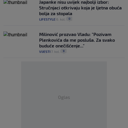
Japanke nisu uvijek najbolji izbor:
Stručnjaci otkrivaju koja je ljetna obuća
bolja za stopala
0
LIFESTYLE
6. kol.
|
|
Milinović prozvao Vladu: "Pozivam
Plenkovića da me posluša. Za svako
buduće onečišćenje..."
9
VIJESTI
7. kol.
|
|
Oglas