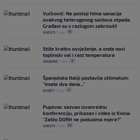
Vučković: Ne postoji hitna sanacija
ovakvog heterogenog sastava otpada.
Građani su s razlogom zabrinuti!
19
VIJESTI
7. kol.
|
|
Stiže kratko osvježenje, a onda novi
toplinski val i rast temperatura
0
VRIJEME
7. kol.
|
|
Španjolska Italiji postavila ultimatum:
"Imate dva dana..."
0
SVIJET
7. kol.
|
|
Pupovac sazvao izvanrednu
konferenciju, prikazan i video iz Knina:
"Zašto DORH ne poduzima mjere?"
20
VIJESTI
7. kol.
|
|