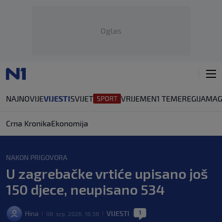
Oglas
NAJNOVIJE
VIJESTI
SVIJET
VRIJEME
N1 TEME
REGIJA
MAG
Crna Kronika
Ekonomija
NAKON PRIGOVORA
U zagrebačke vrtiće upisano još
150 djece, neupisano 534
1
Hina
VIJESTI
08. srp. 2026. 16:38
|
|
|