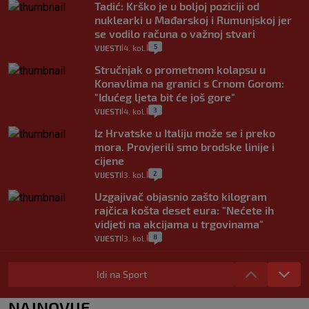
Tadić: Krško je u boljoj poziciji od
nuklearki u Mađarskoj i Rumunjskoj jer
se vodilo računa o važnoj stvari
5
VIJESTI
4. kol.
|
|
Stručnjak o prometnom kolapsu u
Konavlima na granici s Crnom Gorom:
"Idućeg ljeta bit će još gore"
3
VIJESTI
4. kol.
|
|
Iz Hrvatske u Italiju može se i preko
mora. Provjerili smo brodske linije i
cijene
2
VIJESTI
3. kol.
|
|
Uzgajivač objasnio zašto kilogram
rajčica košta deset eura: "Nećete ih
vidjeti na akcijama u trgovinama"
8
VIJESTI
3. kol.
|
|
Selidba je jedno od stresnijih iskustava.
Evo aktualnih cijena i nekoliko savjeta
Idi na Sport
da prođe što lakše i jeftinije
0
VIJESTI
2. kol.
NAJNOVIJE
|
|