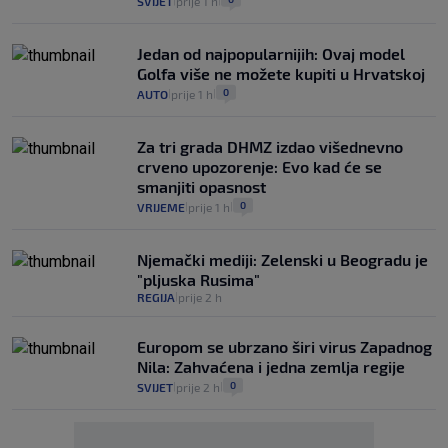
SVIJET
prije 1 h
|
|
Jedan od najpopularnijih: Ovaj model
Golfa više ne možete kupiti u Hrvatskoj
0
AUTO
prije 1 h
|
|
Za tri grada DHMZ izdao višednevno
crveno upozorenje: Evo kad će se
smanjiti opasnost
0
VRIJEME
prije 1 h
|
|
Njemački mediji: Zelenski u Beogradu je
"pljuska Rusima"
REGIJA
prije 2 h
|
Europom se ubrzano širi virus Zapadnog
Nila: Zahvaćena i jedna zemlja regije
0
SVIJET
prije 2 h
|
|