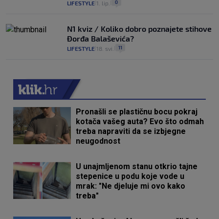
0
LIFESTYLE
1. lip.
|
|
N1 kviz / Koliko dobro poznajete stihove
Đorđa Balaševića?
11
LIFESTYLE
18. svi.
|
|
Pronašli se plastičnu bocu pokraj
kotača vašeg auta? Evo što odmah
treba napraviti da se izbjegne
neugodnost
U unajmljenom stanu otkrio tajne
stepenice u podu koje vode u
mrak: "Ne djeluje mi ovo kako
treba"