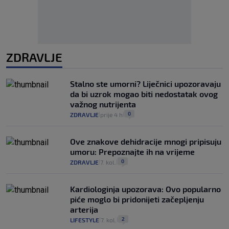
ZDRAVLJE
Stalno ste umorni? Liječnici upozoravaju
da bi uzrok mogao biti nedostatak ovog
važnog nutrijenta
0
ZDRAVLJE
prije 4 h
|
|
Ove znakove dehidracije mnogi pripisuju
umoru: Prepoznajte ih na vrijeme
0
ZDRAVLJE
7. kol.
|
|
Kardiologinja upozorava: Ovo popularno
piće moglo bi pridonijeti začepljenju
arterija
2
LIFESTYLE
7. kol.
|
|