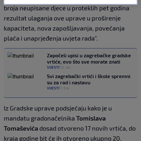
broja neupisane djece u proteklih pet godina
rezultat ulaganja ove uprave u proširenje
kapaciteta, nova zapošljavanja, povećanja
plaća i unaprjeđenja uvjeta rada".
Započeli upisi u zagrebačke gradske
vrtiće, evo što sve morate znati
VIJESTI
13. svi.
|
Svi zagrebački vrtići i škole spremni
su za rad i nastavu
VIJESTI
7. tra.
|
Iz Gradske uprave podsjećaju kako je u
mandatu gradonačelnika
Tomislava
Tomaševića
dosad otvoreno 17 novih vrtića, do
kraja godine bit će ih otvoreno ukupno 20.