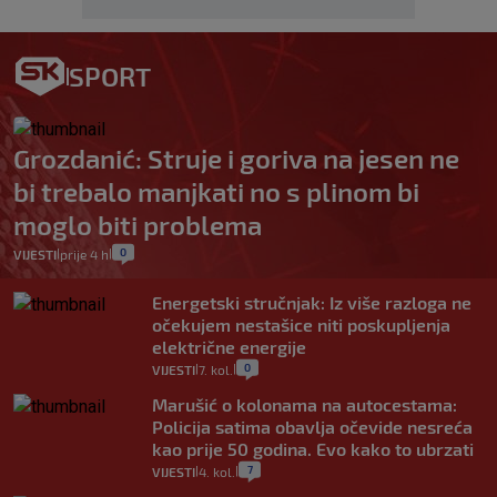
SPORT
Grozdanić: Struje i goriva na jesen ne
bi trebalo manjkati no s plinom bi
moglo biti problema
0
VIJESTI
prije 4 h
|
|
Energetski stručnjak: Iz više razloga ne
očekujem nestašice niti poskupljenja
električne energije
0
VIJESTI
7. kol.
|
|
Marušić o kolonama na autocestama:
Policija satima obavlja očevide nesreća
kao prije 50 godina. Evo kako to ubrzati
7
VIJESTI
4. kol.
|
|