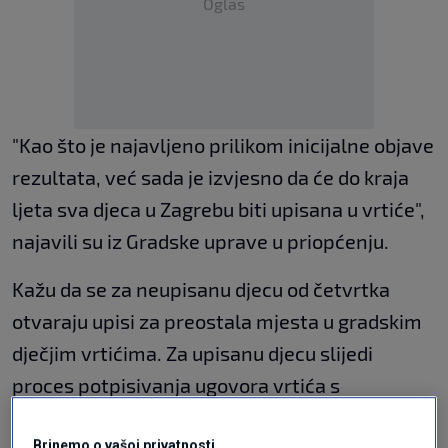
Oglas
"Kao što je najavljeno prilikom inicijalne objave
rezultata, već sada je izvjesno da će do kraja
ljeta sva djeca u Zagrebu biti upisana u vrtiće",
najavili su iz Gradske uprave u priopćenju.
Kažu da se za neupisanu djecu od četvrtka
otvaraju upisi za preostala mjesta u gradskim
dječjim vrtićima. Za upisanu djecu slijedi
proces potpisivanja ugovora vrtića s
roditeljima, nakon čega će gradski vrtići,
Brinemo o vašoj privatnosti