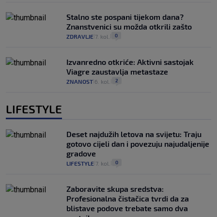
Stalno ste pospani tijekom dana?
Znanstvenici su možda otkrili zašto
0
ZDRAVLJE
7. kol.
|
|
Izvanredno otkriće: Aktivni sastojak
Viagre zaustavlja metastaze
2
ZNANOST
6. kol.
|
|
LIFESTYLE
Deset najdužih letova na svijetu: Traju
gotovo cijeli dan i povezuju najudaljenije
gradove
0
LIFESTYLE
7. kol.
|
|
Zaboravite skupa sredstva:
Profesionalna čistačica tvrdi da za
blistave podove trebate samo dva