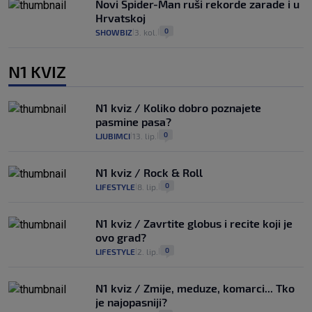
Novi Spider-Man ruši rekorde zarade i u
Hrvatskoj
0
SHOWBIZ
3. kol.
|
|
N1 KVIZ
N1 kviz / Koliko dobro poznajete
pasmine pasa?
0
LJUBIMCI
13. lip.
|
|
N1 kviz / Rock & Roll
0
LIFESTYLE
8. lip.
|
|
N1 kviz / Zavrtite globus i recite koji je
ovo grad?
0
LIFESTYLE
2. lip.
|
|
N1 kviz / Zmije, meduze, komarci... Tko
je najopasniji?