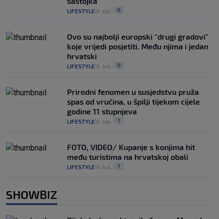
sastojka
0
LIFESTYLE
6. kol.
|
|
Ovo su najbolji europski "drugi gradovi"
koje vrijedi posjetiti. Među njima i jedan
hrvatski
0
LIFESTYLE
6. kol.
|
|
Prirodni fenomen u susjedstvu pruža
spas od vrućina, u špilji tijekom cijele
godine 11 stupnjeva
1
LIFESTYLE
6. kol.
|
|
FOTO, VIDEO/ Kupanje s konjima hit
među turistima na hrvatskoj obali
1
LIFESTYLE
6. kol.
|
|
SHOWBIZ