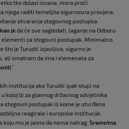
netko tko dolazi izvana, mora proći
a njega raditi temeljita sigurnosna provjera.
e pitanje otvaranja stegovnog postupka.
kao je
da će sve sagledati, laganje na Odboru
 li elementi za stegovni postupak. Minimalno
što je Turudić izjavljivo, sigurno je
ks, ali smatram da ima i elemenata za
osti
."
ih institucija ako Turudić ipak stupi na
a u kojoj bi za glavnog državnog odvjetnika
a stegovni postupak ili kome je utvrđena
zbiljno reagirale i europske institucije.
za koju mu je jasno da nema natrag.
Sramotna