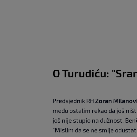
O Turudiću: "Sra
Predsjednik RH
Zoran Milanov
među ostalim rekao da još ništa
još nije stupio na dužnost. Benč
"Mislim da se ne smije odustati