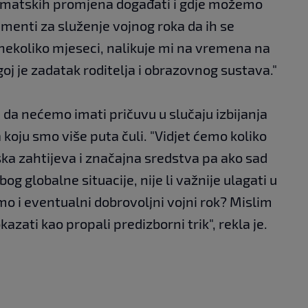
 klimatskih promjena događati i gdje možemo
umenti za služenje vojnog roka da ih se
nekoliko mjeseci, nalikuje mi na vremena na
oj je zadatak roditelja i obrazovnog sustava."
da nećemo imati pričuvu u slučaju izbijanja
 koju smo više puta čuli. "Vidjet ćemo koliko
ska zahtijeva i značajna sredstva pa ako sad
g globalne situacije, nije li važnije ulagati u
o i eventualni dobrovoljni vojni rok? Mislim
kazati kao propali predizborni trik", rekla je.