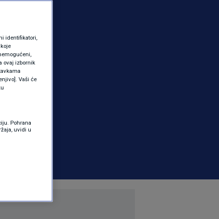
identifikatori,
 koje
 onemogućeni,
a ovaj izbornik
ostavkama
njivo]. Vaši će
ku
ciju. Pohrana
žaja, uvidi u