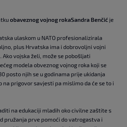
atku
obaveznog vojnog roka
Sandra Benčić
je
vatska ulaskom u NATO profesionalizirala
jno, plus Hrvatska ima i dobrovoljni vojni
i. Ako vojska želi, može se pobošljati
ećeg modela obveznog vojnog roka koji se
0 posto njih se u godinama prije ukidanja
 na prigovor savjesti pa mislimo da će se to i
aditi na edukaciji mladih oko civilne zaštite s
d pružanja prve pomoći do vatrogastva i