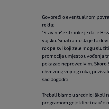
Govoreći o eventualnom povr
rekla:
"Stav naše stranke je da je Hr
vojsku. Smatramo da je to dovol
rok pa svi koji žele mogu služit
promocija umjesto uvođenja tr
pokazao neprovedivim. Skoro 8
obveznog vojnog roka, pozivalo
sad dogoditi.
Trebali bismo u srednjoj školi r
programom gdje klinci nauče o