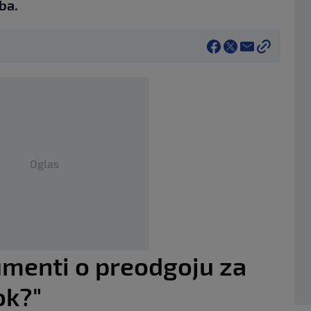
ba.
Oglas
umenti o preodgoju za
ok?"