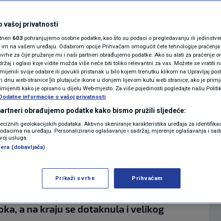
atku obaveznog
MAGAZIN
N1 KOMENTAR
 vašoj privatnosti
o je neprovedivo, evo
rtneri
603
pohranjujemo osobne podatke, kao što su podaci o pregledavanju ili jedinstveni 
KOLUMNE
o im na vašem uređaju. Odabirom opcije Prihvaćam omogućit ćete tehnologije praćenja
vrhe za čije pružanje mi i naši partneri obrađujemo podatke. Ako su alati za praćenje
žaj i oglasi koje vidite možda više neće biti toliko relevantni za vas. Možete se vratiti n
N1(DIS)INFO
zmijenili svoje odabire ili povukli pristanak u bilo kojem trenutku klikom na Upravljaj p
i dnu web-stranice [ili plutajuće ikone u donjem lijevom kutu web stranice, ako je primje
4
11:33
VIJESTI
komentara
|
|
KLIMATSKE PROMJENE
rimijeniti kako je opisano u dijelu Web-mjesto. Za više pojedinosti pogledajte našu Politi
Dodatne informacije o vašoj privatnosti
FOTO
 partneri obrađujemo podatke kako bismo pružili sljedeće:
Više
reciznih geolokacijskih podataka. Aktivno skeniranje karakteristika uređaja za identifika
p podacima na uređaju. Personalizirano oglašavanje i sadržaj, mjerenje oglašavanja i sadr
VIDEO
zvoj usluga.
era (dobavljača)
natorica Možemo Sandra Benčić u N1 Studiju
varala je o nekoliko aktualnih tema, među
Prikaži svrhe
Prihvaćam
a za glavnog državnog odvjetnika i mogućem
a, a na kraju se dotaknula i velikog