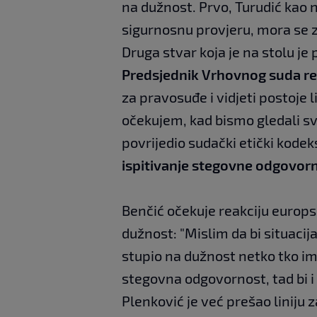
na dužnost. Prvo, Turudić kao 
sigurnosnu provjeru, mora se z
Druga stvar koja je na stolu j
Predsjednik Vrhovnog suda re
za pravosuđe i vidjeti postoje
očekujem, kad bismo gledali sve 
povrijedio sudački etički kode
ispitivanje stegovne odgovorn
Benčić očekuje reakciju europsk
dužnost: "Mislim da bi situacij
stupio na dužnost netko tko im
stegovna odgovornost, tad bi i o
Plenković je već prešao liniju 