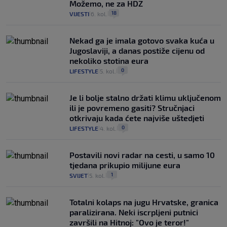
Možemo, ne za HDZ
18
VIJESTI
6. kol.
|
|
Nekad ga je imala gotovo svaka kuća u
Jugoslaviji, a danas postiže cijenu od
nekoliko stotina eura
0
LIFESTYLE
5. kol.
|
|
Je li bolje stalno držati klimu uključenom
ili je povremeno gasiti? Stručnjaci
otkrivaju kada ćete najviše uštedjeti
0
LIFESTYLE
4. kol.
|
|
Postavili novi radar na cesti, u samo 10
tjedana prikupio milijune eura
1
SVIJET
5. kol.
|
|
Totalni kolaps na jugu Hrvatske, granica
paralizirana. Neki iscrpljeni putnici
završili na Hitnoj: "Ovo je teror!"