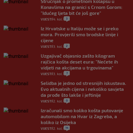
Stručnjak o prometnom kolapsu u
Konavlima na granici s Crnom Gorom:
"Idućeg ljeta bit će još gore"
3
VIJESTI
4. kol.
|
|
Iz Hrvatske u Italiju može se i preko
mora. Provjerili smo brodske linije i
cijene
2
VIJESTI
3. kol.
|
|
Uzgajivač objasnio zašto kilogram
rajčica košta deset eura: "Nećete ih
vidjeti na akcijama u trgovinama"
7
VIJESTI
3. kol.
|
|
Selidba je jedno od stresnijih iskustava.
Evo aktualnih cijena i nekoliko savjeta
da prođe što lakše i jeftinije
0
VIJESTI
2. kol.
|
|
Izračunali smo koliko košta putovanje
automobilom na Hvar iz Zagreba, a
koliko iz Osijeka
14
VIJESTI
2. kol.
|
|