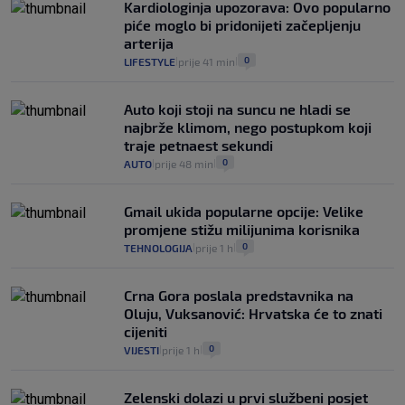
Kardiologinja upozorava: Ovo popularno
piće moglo bi pridonijeti začepljenju
arterija
0
LIFESTYLE
prije 41 min
|
|
Auto koji stoji na suncu ne hladi se
najbrže klimom, nego postupkom koji
traje petnaest sekundi
0
AUTO
prije 48 min
|
|
Gmail ukida popularne opcije: Velike
promjene stižu milijunima korisnika
0
TEHNOLOGIJA
prije 1 h
|
|
Crna Gora poslala predstavnika na
Oluju, Vuksanović: Hrvatska će to znati
cijeniti
0
VIJESTI
prije 1 h
|
|
Zelenski dolazi u prvi službeni posjet