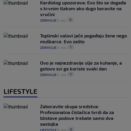
Kardiolog upozorava: Evo što se događa
s krvnim tlakom ako dugo boravite na
vrućini
0
ZDRAVLJE
5. kol.
|
|
Toplinski valovi jače pogađaju žene nego
muškarce. Evo zašto
1
ZDRAVLJE
3. kol.
|
|
Ovo je najnezdravije ulje za kuhanje, a
gotovo svi ga koriste svaki dan
3
ZDRAVLJE
3. kol.
|
|
LIFESTYLE
Zaboravite skupa sredstva:
Profesionalna čistačica tvrdi da za
blistave podove trebate samo dva
sastojka
0
LIFESTYLE
6. kol.
|
|