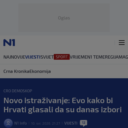
Oglas
NAJNOVIJE
VIJESTI
SVIJET
VRIJEME
N1 TEME
REGIJA
MAG
Crna Kronika
Ekonomija
CRO DEMOSKOP
Novo istraživanje: Evo kako bi
Hrvati glasali da su danas izbori
12
N1 Info
VIJESTI
10. svi. 2026. 21:27
|
|
|