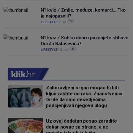
N1 kviz / Zmije, meduze, komarci... Tko
je najopasniji?
0
LIFESTYLE
1. lip.
|
|
N1 kviz / Koliko dobro poznajete stihove
Đorđa Balaševića?
11
LIFESTYLE
18. svi.
|
|
Zaboravljeni organ mogao bi biti
ključ zaštite od raka: Znanstvenici
tvrde da smo desetljećima
podcjenjivali njegovu ulogu
Uz ovaj dodatan posao zaradite
dobar novac sa strane, a ne
morate izlaziti iz kuće