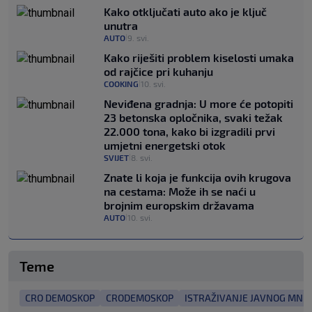
Kako otključati auto ako je ključ
unutra
AUTO
9. svi.
|
Kako riješiti problem kiselosti umaka
od rajčice pri kuhanju
COOKING
10. svi.
|
Neviđena gradnja: U more će potopiti
23 betonska opločnika, svaki težak
22.000 tona, kako bi izgradili prvi
umjetni energetski otok
SVIJET
8. svi.
|
Znate li koja je funkcija ovih krugova
na cestama: Može ih se naći u
brojnim europskim državama
AUTO
10. svi.
|
Teme
CRO DEMOSKOP
CRODEMOSKOP
ISTRAŽIVANJE JAVNOG MNIJ