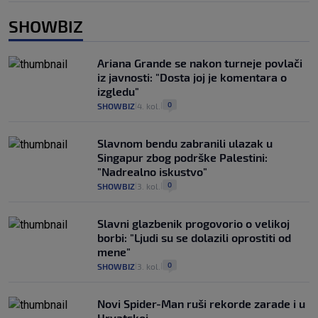
SHOWBIZ
Ariana Grande se nakon turneje povlači
iz javnosti: "Dosta joj je komentara o
izgledu"
0
SHOWBIZ
4. kol.
|
|
Slavnom bendu zabranili ulazak u
Singapur zbog podrške Palestini:
"Nadrealno iskustvo"
0
SHOWBIZ
3. kol.
|
|
Slavni glazbenik progovorio o velikoj
borbi: "Ljudi su se dolazili oprostiti od
mene"
0
SHOWBIZ
3. kol.
|
|
Novi Spider-Man ruši rekorde zarade i u
Hrvatskoj