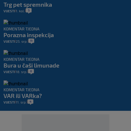
Trg pet spremnika
5
VIJESTI
1. kol.
|
|
KOMENTAR TJEDNA
Porazna inspekcija
11
VIJESTI
25. srp.
|
|
KOMENTAR TJEDNA
Bura u čaši limunade
0
VIJESTI
18. srp.
|
|
KOMENTAR TJEDNA
VAR ili VARka?
4
VIJESTI
11. srp.
|
|