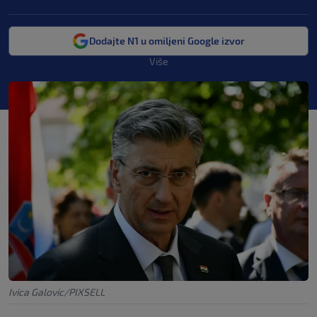
Dodajte N1 u omiljeni Google izvor
Više
Ivica Galovic/PIXSELL