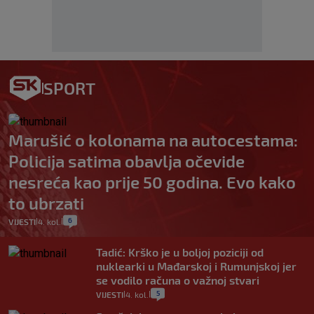
SPORT
Marušić o kolonama na autocestama:
Policija satima obavlja očevide
nesreća kao prije 50 godina. Evo kako
to ubrzati
6
VIJESTI
4. kol.
|
|
Tadić: Krško je u boljoj poziciji od
nuklearki u Mađarskoj i Rumunjskoj jer
se vodilo računa o važnoj stvari
5
VIJESTI
4. kol.
|
|