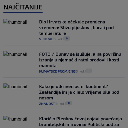
NAJČITANIJE
Dio Hrvatske očekuje promjena
vremena: Stižu pljuskovi, bura i pad
temperature
0
VRIJEME
6. kol.
|
|
FOTO / Dunav se isušuje, a na površinu
izranjaju njemački ratni brodovi i kosti
mamuta
1
KLIMATSKE PROMJENE
5. kol.
|
|
Kako je otkriven osmi kontinent?
Zealandija im je cijelo vrijeme bila pod
nosom
0
ZNANOST
6. kol.
|
|
Klarić o Plenkovićevoj najavi povećanja
braniteljskih mirovina: Politički bod za