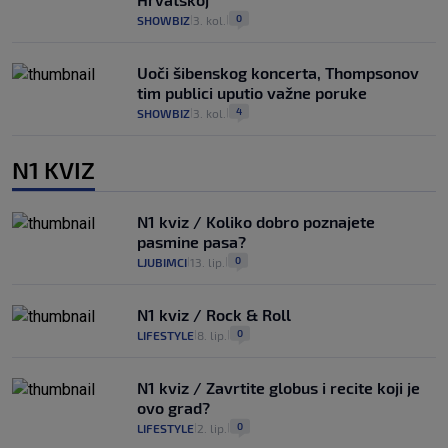
0
SHOWBIZ
3. kol.
|
|
Uoči šibenskog koncerta, Thompsonov
tim publici uputio važne poruke
4
SHOWBIZ
3. kol.
|
|
N1 KVIZ
N1 kviz / Koliko dobro poznajete
pasmine pasa?
0
LJUBIMCI
13. lip.
|
|
N1 kviz / Rock & Roll
0
LIFESTYLE
8. lip.
|
|
N1 kviz / Zavrtite globus i recite koji je
ovo grad?
0
LIFESTYLE
2. lip.
|
|