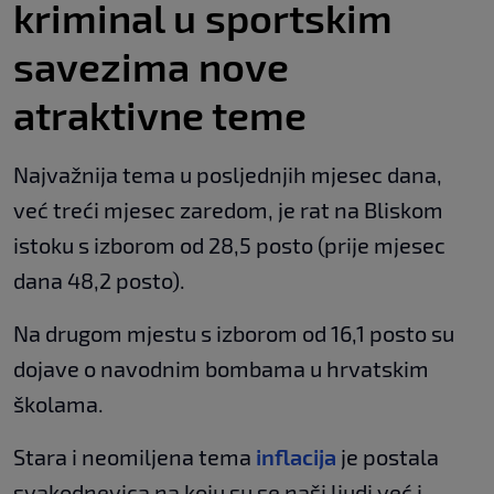
kriminal u sportskim
savezima nove
atraktivne teme
Najvažnija tema u posljednjih mjesec dana,
već treći mjesec zaredom, je rat na Bliskom
istoku s izborom od 28,5 posto (prije mjesec
dana 48,2 posto).
Na drugom mjestu s izborom od 16,1 posto su
dojave o navodnim bombama u hrvatskim
školama.
Stara i neomiljena tema
inflacija
je postala
svakodnevica na koju su se naši ljudi već i