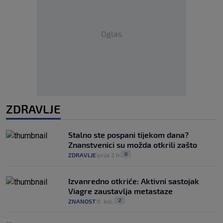
Oglas
ZDRAVLJE
Stalno ste pospani tijekom dana?
Znanstvenici su možda otkrili zašto
0
ZDRAVLJE
prije 2 h
|
|
Izvanredno otkriće: Aktivni sastojak
Viagre zaustavlja metastaze
2
ZNANOST
6. kol.
|
|