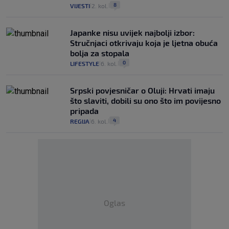
8
VIJESTI
2. kol.
|
|
Japanke nisu uvijek najbolji izbor:
Stručnjaci otkrivaju koja je ljetna obuća
bolja za stopala
0
LIFESTYLE
6. kol.
|
|
Srpski povjesničar o Oluji: Hrvati imaju
što slaviti, dobili su ono što im povijesno
pripada
4
REGIJA
6. kol.
|
|
Oglas