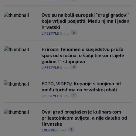
Ovo su najbolji europski "drugi gradovi"
koje vrijedi posjetiti. Među njima i jedan
hrvatski
0
LIFESTYLE
6. kol.
|
|
Prirodni fenomen u susjedstvu pruža
spas od vrućina, u špilji tijekom cijele
godine 11 stupnjeva
0
LIFESTYLE
6. kol.
|
|
FOTO, VIDEO/ Kupanje s konjima hit
među turistima na hrvatskoj obali
1
LIFESTYLE
6. kol.
|
|
Ovaj grad proglašen je kulinarskom
prijestolnicom svijeta, a nije daleko od
Hrvatske
0
COOKING
5. kol.
|
|