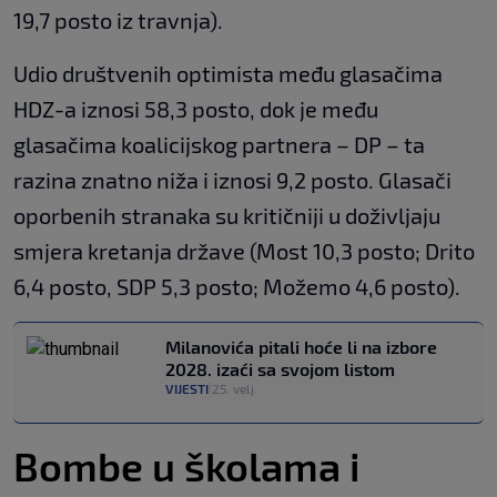
19,7 posto iz travnja).
Udio društvenih optimista među glasačima
HDZ-a iznosi 58,3 posto, dok je među
glasačima koalicijskog partnera – DP – ta
razina znatno niža i iznosi 9,2 posto. Glasači
oporbenih stranaka su kritičniji u doživljaju
smjera kretanja države (Most 10,3 posto; Drito
6,4 posto, SDP 5,3 posto; Možemo 4,6 posto).
Milanovića pitali hoće li na izbore
2028. izaći sa svojom listom
VIJESTI
25. velj.
|
Bombe u školama i