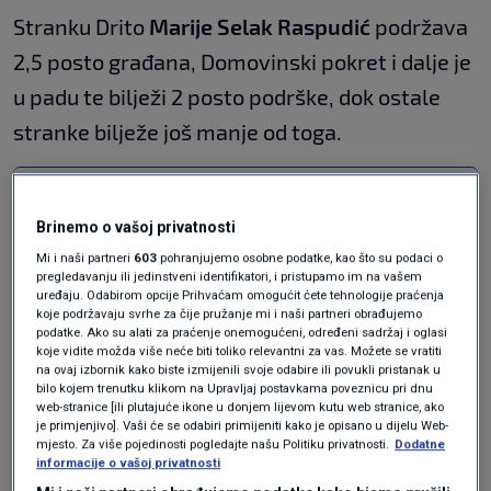
Stranku Drito
Marije Selak Raspudić
podržava
2,5 posto građana, Domovinski pokret i dalje je
u padu te bilježi 2 posto podrške, dok ostale
stranke bilježe još manje od toga.
Tko je najpopularniji? HDZ drži prvo
mjesto, jedan političar iznenadio
Brinemo o vašoj privatnosti
skokom na ljestvici negativaca
VIJESTI
8. ožu.
|
Mi i naši partneri
603
pohranjujemo osobne podatke, kao što su podaci o
pregledavanju ili jedinstveni identifikatori, i pristupamo im na vašem
Crodemoskop: Kome pada podrška
uređaju. Odabirom opcije Prihvaćam omogućit ćete tehnologije praćenja
već treći mjesec zaredom
koje podržavaju svrhe za čije pružanje mi i naši partneri obrađujemo
VIJESTI
12. lis.
|
podatke. Ako su alati za praćenje onemogućeni, određeni sadržaj i oglasi
koje vidite možda više neće biti toliko relevantni za vas. Možete se vratiti
na ovaj izbornik kako biste izmijenili svoje odabire ili povukli pristanak u
Milanović i dalje
bilo kojem trenutku klikom na Upravljaj postavkama poveznicu pri dnu
web-stranice [ili plutajuće ikone u donjem lijevom kutu web stranice, ako
je primjenjivo]. Vaši će se odabiri primijeniti kako je opisano u dijelu Web-
najpopularniji, Plenković
mjesto. Za više pojedinosti pogledajte našu Politiku privatnosti.
Dodatne
informacije o vašoj privatnosti