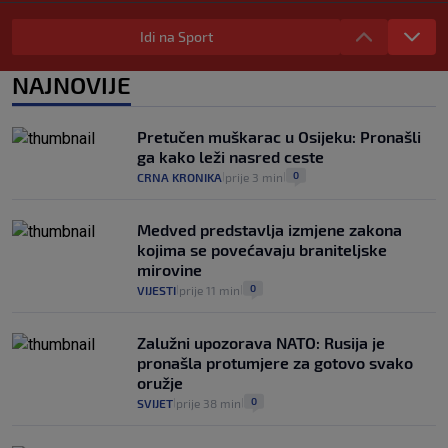
"Kći je otišla na more, a zaboravila
zdravstvenu iskaznicu". Kakva su prava
Idi na Sport
pacijenata izvan mjesta prebivališta?
1
VIJESTI
1. kol.
NAJNOVIJE
|
|
Provjerili smo "što ćemo onda" ako
Plenković na 15 dana ukine mjere: "Ne bi
Pretučen muškarac u Osijeku: Pronašli
se dogodilo ništa. Vlada se zaljubila u te
ga kako leži nasred ceste
intervencije"
0
CRNA KRONIKA
prije 3 min
|
|
25
VIJESTI
30. srp.
|
|
Medved predstavlja izmjene zakona
kojima se povećavaju braniteljske
mirovine
0
VIJESTI
prije 11 min
|
|
Zalužni upozorava NATO: Rusija je
pronašla protumjere za gotovo svako
oružje
0
SVIJET
prije 38 min
|
|