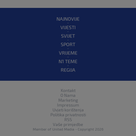
NAJNOVIJE
VIJESTI
SVIJET
SPORT
VRIJEME
N1 TEME
REGIJA
Kontakt
O Nama
Marketing
Impressum
Uvjeti korištenja
Politika privatnosti
RSS
Vaše primjedbe
Member of
United Media
- Copyright 2026