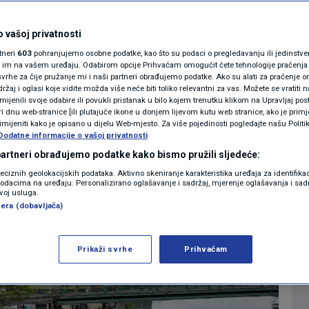
urušavanja mosta na
MAGAZIN
elazu Gradiška ipak
N1 KOMENTAR
 vašoj privatnosti
rtneri
603
pohranjujemo osobne podatke, kao što su podaci o pregledavanju ili jedinstveni 
aramo!"
KOLUMNE
o im na vašem uređaju. Odabirom opcije Prihvaćam omogućit ćete tehnologije praćenja
vrhe za čije pružanje mi i naši partneri obrađujemo podatke. Ako su alati za praćenje
žaj i oglasi koje vidite možda više neće biti toliko relevantni za vas. Možete se vratiti n
N1(DIS)INFO
zmijenili svoje odabire ili povukli pristanak u bilo kojem trenutku klikom na Upravljaj p
3
:12
REGIJA
komentara
|
|
i dnu web-stranice [ili plutajuće ikone u donjem lijevom kutu web stranice, ako je primje
KLIMATSKE PROMJENE
rimijeniti kako je opisano u dijelu Web-mjesto. Za više pojedinosti pogledajte našu Politi
Dodatne informacije o vašoj privatnosti
FOTO
 partneri obrađujemo podatke kako bismo pružili sljedeće:
Više
reciznih geolokacijskih podataka. Aktivno skeniranje karakteristika uređaja za identifika
p podacima na uređaju. Personalizirano oglašavanje i sadržaj, mjerenje oglašavanja i sadr
VIDEO
zvoj usluga.
era (dobavljača)
Prikaži svrhe
Prihvaćam