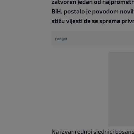
zatvoren jedan od najprometni
BiH, postalo je povodom novih p
stižu vijesti da se sprema pri
Podijeli
Na izvanrednoj sjednici bosan