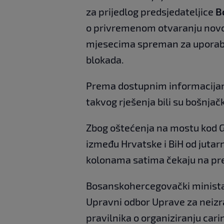
za prijedlog predsjedateljice
Bo
o privremenom otvaranju novog 
mjesecima spreman za uporabu a
blokada.
Prema dostupnim informacijama 
takvog rješenja bili su bošnjačk
Zbog oštećenja na mostu kod G
između Hrvatske i BiH od jutarn
kolonama satima čekaju na pre
Bosanskohercegovački minista
Upravni odbor Uprave za neizr
pravilnika o organiziranju car