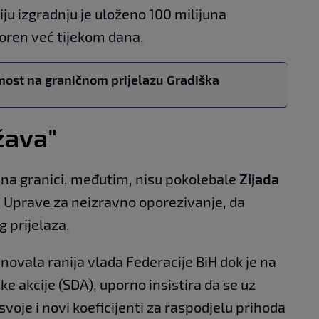
čiju izgradnju je uloženo 100 milijuna
voren već tijekom dana.
ost na graničnom prijelazu Gradiška
žava"
e na granici, međutim, nisu pokolebale
Zijada
 Uprave za neizravno oporezivanje, da
 prijelaza.
novala ranija vlada Federacije BiH dok je na
e akcije (SDA), uporno insistira da se uz
voje i novi koeficijenti za raspodjelu prihoda