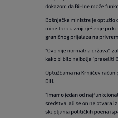
dokazom da BiH ne može funkci
Bošnjačke ministre je optužio da
ministara usvoji rješenje po k
graničnog prijalaza na privre
"Ovo nije normalna država", zak
kako bi bilo najbolje "preseliti B
Optužbama na Krnjićev račun pri
BiH.
"Imamo jedan od najfunkcionaln
sredstva, ali se on ne otvara iz
skupljanja političkih poena isp