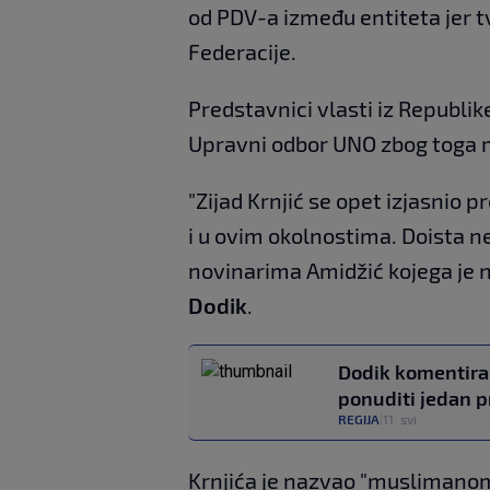
od PDV-a između entiteta jer tv
Federacije.
Predstavnici vlasti iz Republik
Upravni odbor UNO zbog toga 
"Zijad Krnjić se opet izjasnio 
i u ovim okolnostima. Doista n
novinarima Amidžić kojega je 
Dodik
.
Dodik komentira
ponuditi jedan pr
REGIJA
11. svi.
|
Krnjića je nazvao "muslimanom 