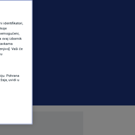
identifikatori,
 koje
 onemogućeni,
a ovaj izbornik
ostavkama
njivo]. Vaši će
ku
ciju. Pohrana
žaja, uvidi u