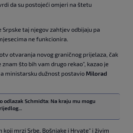
rdi da su postojeći omjeri na štetu
e Srpske taj njegov zahtjev odbijaju pa
mjesecima ne funkcionira.
protv otvaranja novog graničnog prijelaza, čak
e znam što bih vam drugo rekao", kazao je
na ministarsku dužnost postavio
Milorad
o odlazak Schmidta: Na kraju mu mogu
ijedlog...
koji mrzi Srbe, Bošnjake i Hrvate" i živim