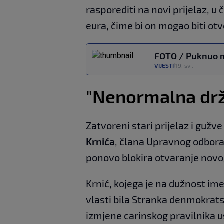
rasporediti na novi prijelaz, u 
eura, čime bi on mogao biti ot
FOTO / Puknuo m
VIJESTI
19. svi.
|
"Nenormalna dr
Zatvoreni stari prijelaz i gužv
Krnića
, člana Upravnog odbora
ponovo blokira otvaranje novog
Krnić, kojega je na dužnost ime
vlasti bila Stranka denmokratsk
izmjene carinskog pravilnika us