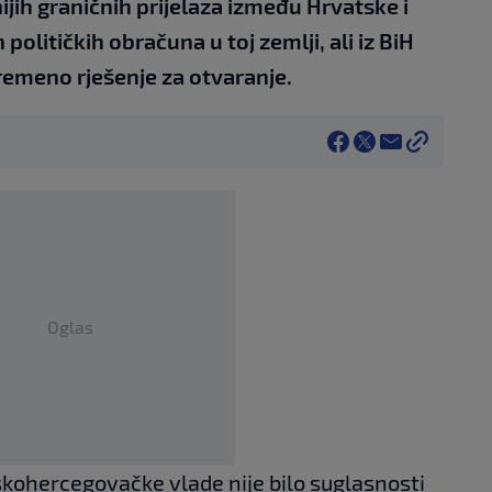
jih graničnih prijelaza između Hrvatske i
olitičkih obračuna u toj zemlji, ali iz BiH
vremeno rješenje za otvaranje.
Oglas
skohercegovačke vlade nije bilo suglasnosti