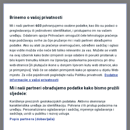
Mnogi su istaknuli da zbog visokih cijena u
Brinemo o vašoj privatnosti
lokalima gotovo više ni
ne ostavljaju
Mi i naši partneri
603
pohranjujemo osobne podatke, kao što su podaci o
napojnice.
pregledavanju ili jedinstveni identifikatori, i pristupamo im na vašem
uređaju. Odabirom opcije Prihvaćam omogućit ćete tehnologije praćenja
koje podržavaju svrhe za čije pružanje mi i naši partneri obrađujemo
„Nekad sam račun zaokruživao naviše, danas
podatke. Ako su alati za praćenje onemogućeni, određeni sadržaj i oglasi
koje vidite možda više neće biti toliko relevantni za vas. Možete se vratiti
su cijene toliko visoke da ne ostavljam ništa”,
na ovaj izbornik kako biste izmijenili svoje odabire ili povukli pristanak u
bilo kojem trenutku klikom na Upravljaj postavkama poveznicu pri dnu
napisao je jedan od komentatora.
web-stranice [ili plutajuće ikone u donjem lijevom kutu web stranice, ako
je primjenjivo]. Vaši će se odabiri primijeniti kako je opisano u dijelu Web-
mjesto. Za više pojedinosti pogledajte našu Politiku privatnosti.
Dodatne
U ovih 11 situacija najčešće ostavljate
informacije o vašoj privatnosti
prevelike napojnice
Mi i naši partneri obrađujemo podatke kako bismo pružili
LIFESTYLE
24. stu.
|
sljedeće:
Ovo su plaća i napojnice konobarice u
Korištenje preciznih geolokacijskih podataka. Aktivno skeniranje
Njemačkoj: “Zarađuje više nego
karakteristika uređaja za identifikaciju. Pohrana i/ili pristup podacima na
programer s fakultetom”
uređaju. Personalizirano oglašavanje i sadržaj, mjerenje oglašavanja i
LIFESTYLE
26. stu.
sadržaja, uvidi u publiku i razvoj usluga.
|
Popis partnera (dobavljača)