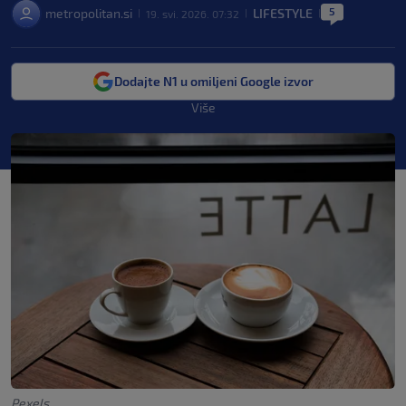
5
metropolitan.si
LIFESTYLE
19. svi. 2026. 07:32
|
|
|
Dodajte N1 u omiljeni Google izvor
Više
Pexels