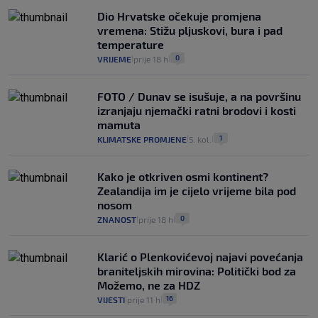
Dio Hrvatske očekuje promjena
vremena: Stižu pljuskovi, bura i pad
temperature
0
VRIJEME
prije 18 h
|
|
FOTO / Dunav se isušuje, a na površinu
izranjaju njemački ratni brodovi i kosti
mamuta
1
KLIMATSKE PROMJENE
5. kol.
|
|
Kako je otkriven osmi kontinent?
Zealandija im je cijelo vrijeme bila pod
nosom
0
ZNANOST
prije 18 h
|
|
Klarić o Plenkovićevoj najavi povećanja
braniteljskih mirovina: Politički bod za
Možemo, ne za HDZ
16
VIJESTI
prije 11 h
|
|