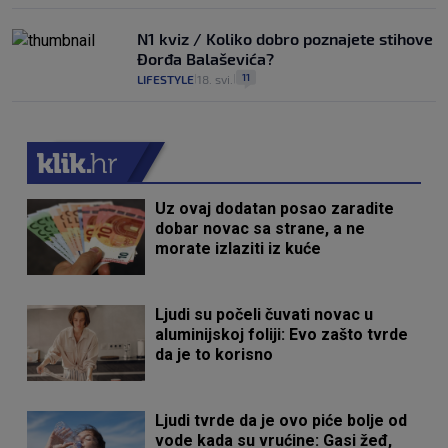
N1 kviz / Koliko dobro poznajete stihove
Đorđa Balaševića?
11
LIFESTYLE
18. svi.
|
|
Uz ovaj dodatan posao zaradite
dobar novac sa strane, a ne
morate izlaziti iz kuće
Ljudi su počeli čuvati novac u
aluminijskoj foliji: Evo zašto tvrde
da je to korisno
Ljudi tvrde da je ovo piće bolje od
vode kada su vrućine: Gasi žeđ,