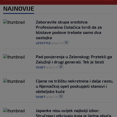
pacijenata izvan mjesta prebivališta?
1
VIJESTI
1. kol.
NAJNOVIJE
|
|
Provjerili smo "što ćemo onda" ako
Plenković na 15 dana ukine mjere: "Ne bi
Zaboravite skupa sredstva:
se dogodilo ništa. Vlada se zaljubila u te
Profesionalna čistačica tvrdi da za
intervencije"
blistave podove trebate samo dva
25
VIJESTI
30. srp.
|
|
sastojka
0
LIFESTYLE
prije 2 h
|
|
Pad povjerenja u Zelenskog: Pretekli ga
Zalužnji i drugi generali. Tek je šesti
0
SVIJET
prije 2 h
|
|
Cijene na tržištu nekretnina i dalje rastu,
u Njemačkoj opet poskupjeli stanovi i
obiteljske kuće
0
SVIJET
prije 3 h
|
|
Japanke nisu uvijek najbolji izbor:
Stručnjaci otkrivaju koja je ljetna obuća