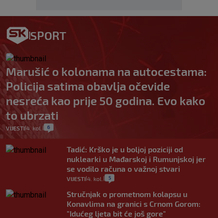
SPORT
Marušić o kolonama na autocestama:
Policija satima obavlja očevide
nesreća kao prije 50 godina. Evo kako
to ubrzati
6
VIJESTI
4. kol.
|
|
Tadić: Krško je u boljoj poziciji od
nuklearki u Mađarskoj i Rumunjskoj jer
se vodilo računa o važnoj stvari
5
VIJESTI
4. kol.
|
|
Stručnjak o prometnom kolapsu u
Konavlima na granici s Crnom Gorom:
"Idućeg ljeta bit će još gore"