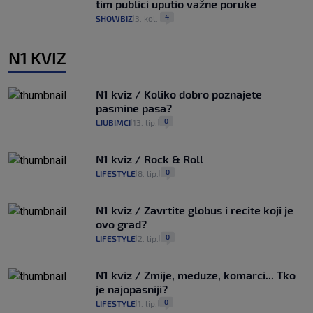
tim publici uputio važne poruke
4
SHOWBIZ
3. kol.
|
|
N1 KVIZ
N1 kviz / Koliko dobro poznajete
pasmine pasa?
0
LJUBIMCI
13. lip.
|
|
N1 kviz / Rock & Roll
0
LIFESTYLE
8. lip.
|
|
N1 kviz / Zavrtite globus i recite koji je
ovo grad?
0
LIFESTYLE
2. lip.
|
|
N1 kviz / Zmije, meduze, komarci... Tko
je najopasniji?
0
LIFESTYLE
1. lip.
|
|