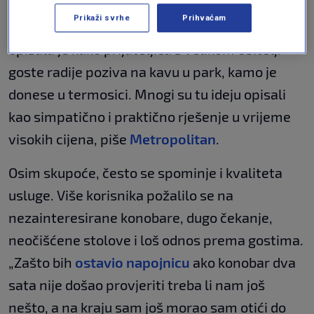
Neki priznaju da zbog poskupljenja rjeđe
Prikaži svrhe
Prihvaćam
odlaze u kafiće i restorane. Jedna od korisnica
opisala je kako prijateljica s velikom obitelji
goste radije poziva na kavu u park, kamo je
donese u termosici. Mnogi su tu ideju opisali
kao simpatično i praktično rješenje u vrijeme
visokih cijena, piše
Metropolitan
.
Osim skupoće, često se spominje i kvaliteta
usluge. Više korisnika požalilo se na
nezainteresirane konobare, dugo čekanje,
neočišćene stolove i loš odnos prema gostima.
„Zašto bih
ostavio napojnicu
ako konobar dva
sata nije došao provjeriti treba li nam još
nešto, a na kraju sam još morao sam otići do