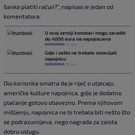
šanka platiti račun?”, napisao je jedan od
komentatora.
U ovoj zemlji konobari mogu zaraditi
do 4000 eura na napojnicama
EKONOMIJA
10. srp.
|
Gdje i zašto ne trebate ostavljati
napojnicu
EKONOMIJA
18. svi.
|
Dio korisnika smatra da je riječ o utjecaju
američke kulture napojnica, gdje je dodatno
plaćanje gotovo obavezno. Prema njihovom
mišljenju, napojnica ne bi trebala biti nešto što
se podrazumijeva, nego nagrada za zaista
dobru uslugu.