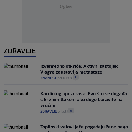
Oglas
ZDRAVLJE
Izvanredno otkriće: Aktivni sastojak
Viagre zaustavlja metastaze
2
ZNANOST
prije 18 h
|
|
Kardiolog upozorava: Evo što se događa
s krvnim tlakom ako dugo boravite na
vrućini
0
ZDRAVLJE
5. kol.
|
|
Toplinski valovi jače pogađaju žene nego