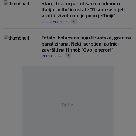
Stariji bračni par otišao na odmor u
Italiju i odlučio ostati: "Nismo se htjeli
vratiti, život nam je puno jeftiniji"
2
LIFESTYLE
4. kol.
|
|
Totalni kolaps na jugu Hrvatske, granica
paralizirana. Neki iscrpljeni putnici
završili na Hitnoj: "Ovo je teror!"
8
VIJESTI
2. kol.
|
|
Oglas