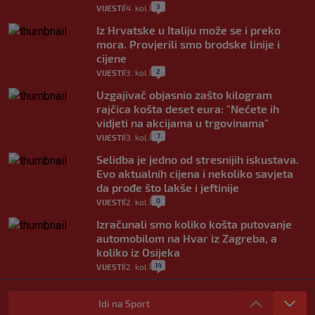
3
VIJESTI
4. kol.
|
|
Iz Hrvatske u Italiju može se i preko
mora. Provjerili smo brodske linije i
cijene
2
VIJESTI
3. kol.
|
|
Uzgajivač objasnio zašto kilogram
rajčica košta deset eura: "Nećete ih
vidjeti na akcijama u trgovinama"
7
VIJESTI
3. kol.
|
|
Selidba je jedno od stresnijih iskustava.
Evo aktualnih cijena i nekoliko savjeta
da prođe što lakše i jeftinije
0
VIJESTI
2. kol.
|
|
Izračunali smo koliko košta putovanje
automobilom na Hvar iz Zagreba, a
koliko iz Osijeka
14
VIJESTI
2. kol.
|
|
"Kći je otišla na more, a zaboravila
zdravstvenu iskaznicu". Kakva su prava
Idi na Sport