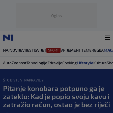
Oglas
NAJNOVIJE
VIJESTI
SVIJET
VRIJEME
N1 TEME
REGIJA
MAG
Auto
Znanost
Tehnologija
Zdravlje
Cooking
Lifestyle
Kultura
Sh
ŠTO BISTE VI NAPRAVILI?
Pitanje konobara potpuno ga je
zateklo: Kad je popio svoju kavu i
zatražio račun, ostao je bez riječi