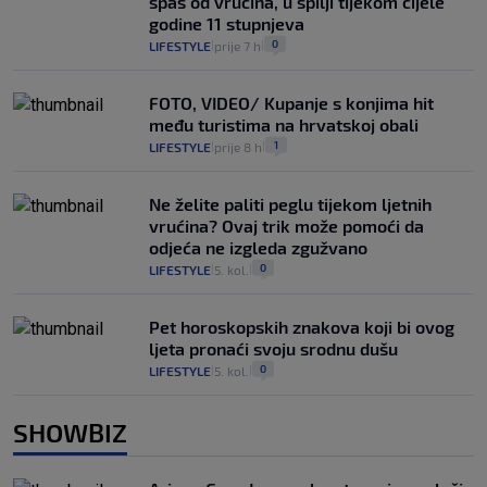
spas od vrućina, u špilji tijekom cijele
godine 11 stupnjeva
0
LIFESTYLE
prije 7 h
|
|
FOTO, VIDEO/ Kupanje s konjima hit
među turistima na hrvatskoj obali
1
LIFESTYLE
prije 8 h
|
|
Ne želite paliti peglu tijekom ljetnih
vrućina? Ovaj trik može pomoći da
odjeća ne izgleda zgužvano
0
LIFESTYLE
5. kol.
|
|
Pet horoskopskih znakova koji bi ovog
ljeta pronaći svoju srodnu dušu
0
LIFESTYLE
5. kol.
|
|
SHOWBIZ