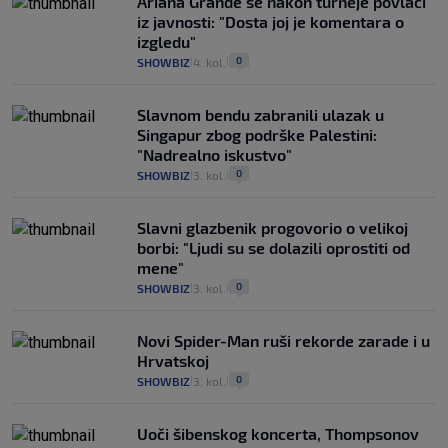
Ariana Grande se nakon turneje povlači
iz javnosti: "Dosta joj je komentara o
izgledu"
0
SHOWBIZ
4. kol.
|
|
Slavnom bendu zabranili ulazak u
Singapur zbog podrške Palestini:
"Nadrealno iskustvo"
0
SHOWBIZ
3. kol.
|
|
Slavni glazbenik progovorio o velikoj
borbi: "Ljudi su se dolazili oprostiti od
mene"
0
SHOWBIZ
3. kol.
|
|
Novi Spider-Man ruši rekorde zarade i u
Hrvatskoj
0
SHOWBIZ
3. kol.
|
|
Uoči šibenskog koncerta, Thompsonov