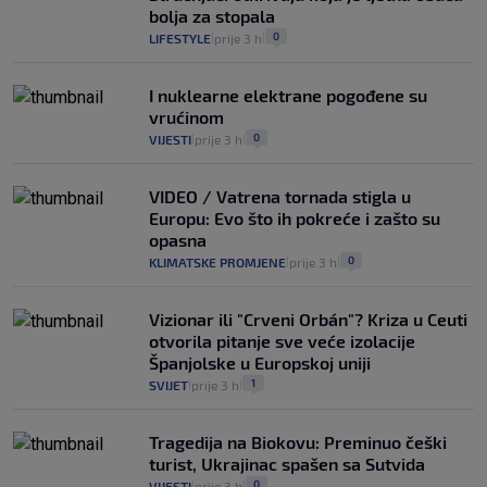
bolja za stopala
0
LIFESTYLE
prije 3 h
|
|
I nuklearne elektrane pogođene su
vrućinom
0
VIJESTI
prije 3 h
|
|
VIDEO / Vatrena tornada stigla u
Europu: Evo što ih pokreće i zašto su
opasna
0
KLIMATSKE PROMJENE
prije 3 h
|
|
Vizionar ili "Crveni Orbán"? Kriza u Ceuti
otvorila pitanje sve veće izolacije
Španjolske u Europskoj uniji
1
SVIJET
prije 3 h
|
|
Tragedija na Biokovu: Preminuo češki
turist, Ukrajinac spašen sa Sutvida
0
VIJESTI
prije 3 h
|
|