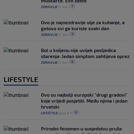
muškarce. Evo zašto
1
ZDRAVLJE
3. kol.
|
|
Ovo je najnezdravije ulje za kuhanje, a
gotovo svi ga koriste svaki dan
3
ZDRAVLJE
3. kol.
|
|
Bol u koljenu nije uvijek posljedica
starenja: Jedan simptom zahtijeva oprez
0
ZDRAVLJE
3. kol.
|
|
LIFESTYLE
Ovo su najbolji europski "drugi gradovi"
koje vrijedi posjetiti. Među njima i jedan
hrvatski
0
LIFESTYLE
prije 6 h
|
|
Prirodni fenomen u susjedstvu pruža