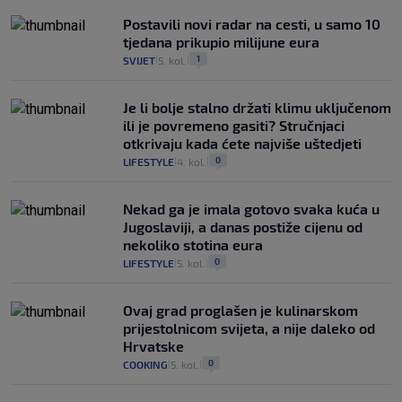
Postavili novi radar na cesti, u samo 10
tjedana prikupio milijune eura
1
SVIJET
5. kol.
|
|
Je li bolje stalno držati klimu uključenom
ili je povremeno gasiti? Stručnjaci
otkrivaju kada ćete najviše uštedjeti
0
LIFESTYLE
4. kol.
|
|
Nekad ga je imala gotovo svaka kuća u
Jugoslaviji, a danas postiže cijenu od
nekoliko stotina eura
0
LIFESTYLE
5. kol.
|
|
Ovaj grad proglašen je kulinarskom
prijestolnicom svijeta, a nije daleko od
Hrvatske
0
COOKING
5. kol.
|
|