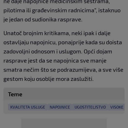
ne daje napojnice medicinskim sestrama,
pilotima ili građevinskim radnicima”, istaknuo
je jedan od sudionika rasprave.
Unatoč brojnim kritikama, neki ipak i dalje
ostavljaju napojnicu, ponajprije kada su doista
zadovoljni odnosom i uslugom. Opći dojam
rasprave jest da se napojnica sve manje
smatra nečim što se podrazumijeva, a sve više
gestom koju osoblje mora zaslužiti.
Teme
KVALITETA USLUGE
NAPOJNICE
UGOSTITELJSTVO
VISOKE C