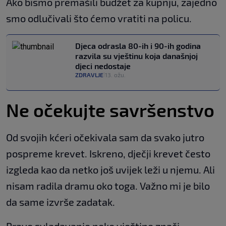
Ako bismo premašili budžet za kupnju, zajedno
smo odlučivali što ćemo vratiti na policu.
Djeca odrasla 80-ih i 90-ih godina
razvila su vještinu koja današnjoj
djeci nedostaje
ZDRAVLJE
13. ožu.
|
Ne očekujte savršenstvo
Od svojih kćeri očekivala sam da svako jutro
pospreme krevet. Iskreno, dječji krevet često
izgleda kao da netko još uvijek leži u njemu. Ali
nisam radila dramu oko toga. Važno mi je bilo
da same izvrše zadatak.
Pravo svladavanje neke vještine znači