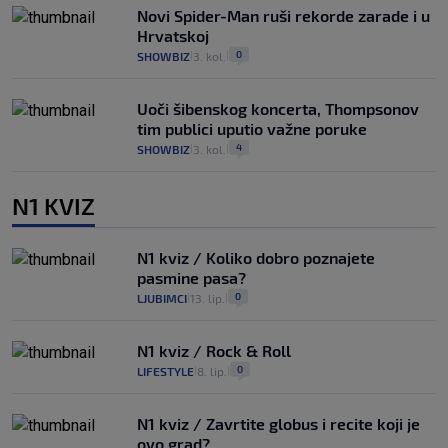
Novi Spider-Man ruši rekorde zarade i u
Hrvatskoj
0
SHOWBIZ
3. kol.
|
|
Uoči šibenskog koncerta, Thompsonov
tim publici uputio važne poruke
4
SHOWBIZ
3. kol.
|
|
N1 KVIZ
N1 kviz / Koliko dobro poznajete
pasmine pasa?
0
LJUBIMCI
13. lip.
|
|
N1 kviz / Rock & Roll
0
LIFESTYLE
8. lip.
|
|
N1 kviz / Zavrtite globus i recite koji je
ovo grad?