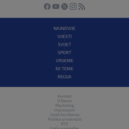
NAJNOVIJE
VIJESTI
SVIJET
SPORT
VRIJEME
N1 TEME
REGIJA
Kontakt
O Nama
Marketing
Impressum
Uvjeti korištenja
Politika privatnosti
RSS
Vaše primjedbe