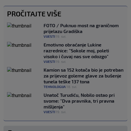
PROČITAJTE VIŠE
FOTO / Puknuo most na graničnom
prijelazu Gradiška
VIJESTI
19. svi.
|
Emotivno obraćanje Lukine
razrednice: "Sokole moj, poleti
visoko i čuvaj nas sve odozgo"
VIJESTI
19. svi.
|
Kamion sa 152 kotača bio je potreban
za prijevoz goleme glave za bušenje
tunela teške 137 tona
TEHNOLOGIJA
18. svi.
|
Unatoč Turudiću, Nobilo ostao pri
svome: "Dva pravnika, tri pravna
mišljenja"
VIJESTI
19. svi.
|