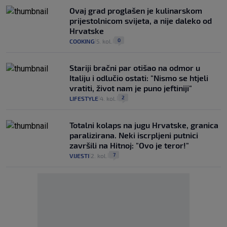
Ovaj grad proglašen je kulinarskom
prijestolnicom svijeta, a nije daleko od
Hrvatske
0
COOKING
5. kol.
|
|
Stariji bračni par otišao na odmor u
Italiju i odlučio ostati: "Nismo se htjeli
vratiti, život nam je puno jeftiniji"
2
LIFESTYLE
4. kol.
|
|
Totalni kolaps na jugu Hrvatske, granica
paralizirana. Neki iscrpljeni putnici
završili na Hitnoj: "Ovo je teror!"
7
VIJESTI
2. kol.
|
|