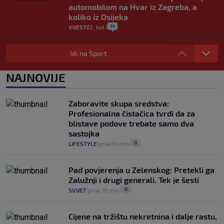
automobilom na Hvar iz Zagreba, a
koliko iz Osijeka
14
VIJESTI
2. kol.
|
|
"Kći je otišla na more, a zaboravila
zdravstvenu iskaznicu". Kakva su prava
Idi na Sport
pacijenata izvan mjesta prebivališta?
1
VIJESTI
1. kol.
NAJNOVIJE
|
|
Provjerili smo "što ćemo onda" ako
Plenković na 15 dana ukine mjere: "Ne bi
Zaboravite skupa sredstva:
se dogodilo ništa. Vlada se zaljubila u te
Profesionalna čistačica tvrdi da za
intervencije"
blistave podove trebate samo dva
25
VIJESTI
30. srp.
|
|
sastojka
0
LIFESTYLE
prije 11 min
|
|
Pad povjerenja u Zelenskog: Pretekli ga
Zalužnji i drugi generali. Tek je šesti
0
SVIJET
prije 18 min
|
|
Cijene na tržištu nekretnina i dalje rastu,