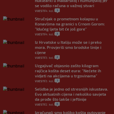
nuklearki u Mađarskoj i Rumunjskoj jer
se vodilo računa o važnoj stvari
5
VIJESTI
4. kol.
|
|
Stručnjak o prometnom kolapsu u
Konavlima na granici s Crnom Gorom:
"Idućeg ljeta bit će još gore"
3
VIJESTI
4. kol.
|
|
Iz Hrvatske u Italiju može se i preko
mora. Provjerili smo brodske linije i
cijene
2
VIJESTI
3. kol.
|
|
Uzgajivač objasnio zašto kilogram
rajčica košta deset eura: "Nećete ih
vidjeti na akcijama u trgovinama"
7
VIJESTI
3. kol.
|
|
Selidba je jedno od stresnijih iskustava.
Evo aktualnih cijena i nekoliko savjeta
da prođe što lakše i jeftinije
0
VIJESTI
2. kol.
|
|
Izračunali smo koliko košta putovanje