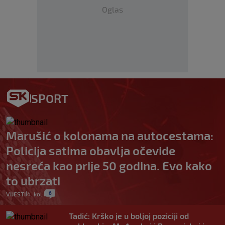
Oglas
SPORT
Marušić o kolonama na autocestama:
Policija satima obavlja očevide
nesreća kao prije 50 godina. Evo kako
to ubrzati
6
VIJESTI
4. kol.
|
|
Tadić: Krško je u boljoj poziciji od