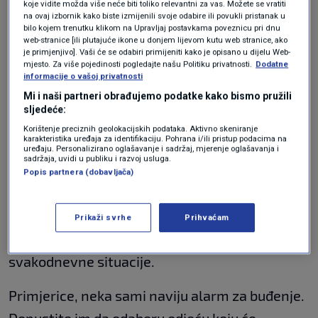
koje vidite možda više neće biti toliko relevantni za vas. Možete se vratiti
na ovaj izbornik kako biste izmijenili svoje odabire ili povukli pristanak u
bilo kojem trenutku klikom na Upravljaj postavkama poveznicu pri dnu
Što više vjerujete svojoj djeci i dopuštate im da
web-stranice [ili plutajuće ikone u donjem lijevom kutu web stranice, ako
je primjenjivo]. Vaši će se odabiri primijeniti kako je opisano u dijelu Web-
samostalno obavljaju stvari, to će biti sigurnija
mjesto. Za više pojedinosti pogledajte našu Politiku privatnosti.
Dodatne
u sebe i spremnija za život. Naravno, to ne
informacije o vašoj privatnosti
Mi i naši partneri obrađujemo podatke kako bismo pružili
znači da ih treba odmah prepustiti svemu
sljedeće:
same. Ključ je u postupnom učenju kroz
Korištenje preciznih geolokacijskih podataka. Aktivno skeniranje
karakteristika uređaja za identifikaciju. Pohrana i/ili pristup podacima na
vođenu praksu.
uređaju. Personalizirano oglašavanje i sadržaj, mjerenje oglašavanja i
sadržaja, uvidi u publiku i razvoj usluga.
Popis partnera (dobavljača)
Princip je jednostavan: „Prvo pokažem ja,
zatim radimo zajedno, a onda radiš sam.“
Prikaži svrhe
Prihvaćam
Takav pristup može se primijeniti na brojne
svakodnevne situacije.
Primjerice, neka sami naviju alarm za buđenje.
Dopustite im da odaberu odjeću koju će