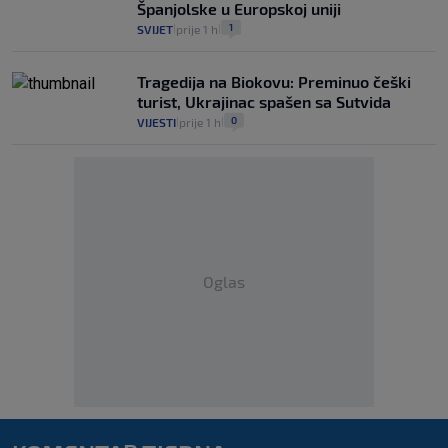
Španjolske u Europskoj uniji
1
SVIJET
prije 1 h
|
|
Tragedija na Biokovu: Preminuo češki
turist, Ukrajinac spašen sa Sutvida
0
VIJESTI
prije 1 h
|
|
Oglas