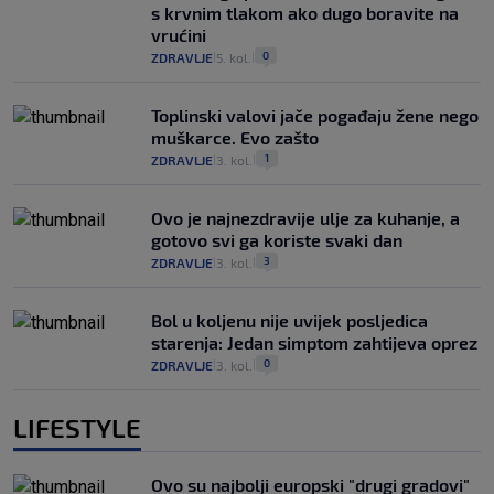
s krvnim tlakom ako dugo boravite na
vrućini
0
ZDRAVLJE
5. kol.
|
|
Toplinski valovi jače pogađaju žene nego
muškarce. Evo zašto
1
ZDRAVLJE
3. kol.
|
|
Ovo je najnezdravije ulje za kuhanje, a
gotovo svi ga koriste svaki dan
3
ZDRAVLJE
3. kol.
|
|
Bol u koljenu nije uvijek posljedica
starenja: Jedan simptom zahtijeva oprez
0
ZDRAVLJE
3. kol.
|
|
LIFESTYLE
Ovo su najbolji europski "drugi gradovi"