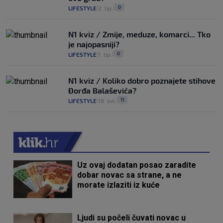
0
LIFESTYLE
2. lip.
|
|
N1 kviz / Zmije, meduze, komarci... Tko
je najopasniji?
0
LIFESTYLE
1. lip.
|
|
N1 kviz / Koliko dobro poznajete stihove
Đorđa Balaševića?
11
LIFESTYLE
18. svi.
|
|
Uz ovaj dodatan posao zaradite
dobar novac sa strane, a ne
morate izlaziti iz kuće
Ljudi su počeli čuvati novac u