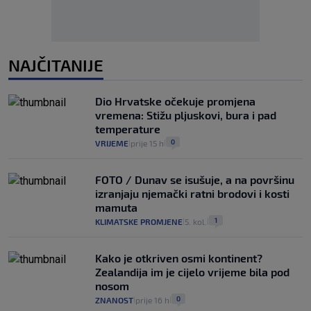
NAJČITANIJE
Dio Hrvatske očekuje promjena
vremena: Stižu pljuskovi, bura i pad
temperature
0
VRIJEME
prije 15 h
|
|
FOTO / Dunav se isušuje, a na površinu
izranjaju njemački ratni brodovi i kosti
mamuta
1
KLIMATSKE PROMJENE
5. kol.
|
|
Kako je otkriven osmi kontinent?
Zealandija im je cijelo vrijeme bila pod
nosom
0
ZNANOST
prije 16 h
|
|