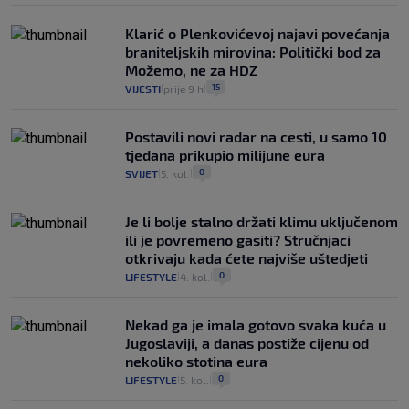
Klarić o Plenkovićevoj najavi povećanja
braniteljskih mirovina: Politički bod za
Možemo, ne za HDZ
15
VIJESTI
prije 9 h
|
|
Postavili novi radar na cesti, u samo 10
tjedana prikupio milijune eura
0
SVIJET
5. kol.
|
|
Je li bolje stalno držati klimu uključenom
ili je povremeno gasiti? Stručnjaci
otkrivaju kada ćete najviše uštedjeti
0
LIFESTYLE
4. kol.
|
|
Nekad ga je imala gotovo svaka kuća u
Jugoslaviji, a danas postiže cijenu od
nekoliko stotina eura
0
LIFESTYLE
5. kol.
|
|