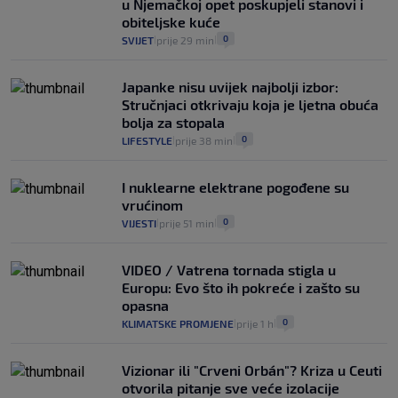
u Njemačkoj opet poskupjeli stanovi i
obiteljske kuće
0
SVIJET
prije 29 min
|
|
Japanke nisu uvijek najbolji izbor:
Stručnjaci otkrivaju koja je ljetna obuća
bolja za stopala
0
LIFESTYLE
prije 38 min
|
|
I nuklearne elektrane pogođene su
vrućinom
0
VIJESTI
prije 51 min
|
|
VIDEO / Vatrena tornada stigla u
Europu: Evo što ih pokreće i zašto su
opasna
0
KLIMATSKE PROMJENE
prije 1 h
|
|
Vizionar ili "Crveni Orbán"? Kriza u Ceuti
otvorila pitanje sve veće izolacije