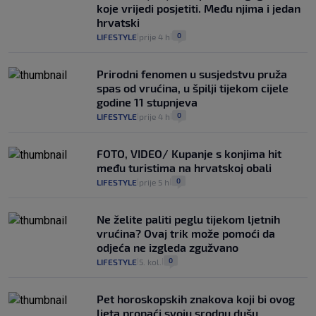
koje vrijedi posjetiti. Među njima i jedan
hrvatski
0
LIFESTYLE
prije 4 h
|
|
Prirodni fenomen u susjedstvu pruža
spas od vrućina, u špilji tijekom cijele
godine 11 stupnjeva
0
LIFESTYLE
prije 4 h
|
|
FOTO, VIDEO/ Kupanje s konjima hit
među turistima na hrvatskoj obali
0
LIFESTYLE
prije 5 h
|
|
Ne želite paliti peglu tijekom ljetnih
vrućina? Ovaj trik može pomoći da
odjeća ne izgleda zgužvano
0
LIFESTYLE
5. kol.
|
|
Pet horoskopskih znakova koji bi ovog
ljeta pronaći svoju srodnu dušu