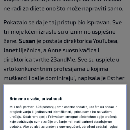
ne radi za dijete ono što može napraviti samo.
Pokazalo se da je taj pristup bio ispravan. Sve
tri moje kćeri izrasle su u iznimno uspješne
žene.
Susan
je postala direktorica YouTubea,
Janet
liječnica, a
Anne
suosnivačica i
direktorica tvrtke 23andMe. Sve su uspjele u
vrlo konkurentnim profesijama u kojima
muškarci i dalje dominiraju“, napisala je Esther
u kolumni za MakeIt.
"Roditelji moraju prestati
Brinemo o vašoj privatnosti
Mi i naši partneri
603
pohranjujemo osobne podatke, kao što su podaci o
držati djecu pod
pregledavanju ili jedinstveni identifikatori, i pristupamo im na vašem
uređaju. Odabirom opcije Prihvaćam omogućit ćete tehnologije praćenja
koje podržavaju svrhe za čije pružanje mi i naši partneri obrađujemo
staklenim zvonom"
podatke. Ako su alati za praćenje onemogućeni, određeni sadržaj i oglasi