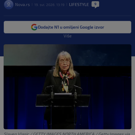
9
Nova.rs
LIFESTYLE
19. svi. 2026. 13:19
|
|
|
Dodajte N1 u omiljeni Google izvor
Više
Slaven Vlasic / GETTY IMAGES NORTH AMERICA / Getty Images via