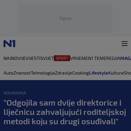
Oglas
NAJNOVIJE
VIJESTI
SVIJET
VRIJEME
N1 TEME
REGIJA
MAG
Auto
Znanost
Tehnologija
Zdravlje
Cooking
Lifestyle
Kultura
Sh
NOVINARKA
"Odgojila sam dvije direktorice i
liječnicu zahvaljujući roditeljskoj
metodi koju su drugi osuđivali"