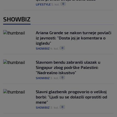
0
LIFESTYLE
5. kol.
|
|
SHOWBIZ
Ariana Grande se nakon turneje povlači
iz javnosti: "Dosta joj je komentara o
izgledu"
0
SHOWBIZ
4. kol.
|
|
Slavnom bendu zabranili ulazak u
Singapur zbog podrške Palestini:
"Nadrealno iskustvo"
0
SHOWBIZ
3. kol.
|
|
Slavni glazbenik progovorio o velikoj
borbi: "Ljudi su se dolazili oprostiti od
mene"
0
SHOWBIZ
3. kol.
|
|