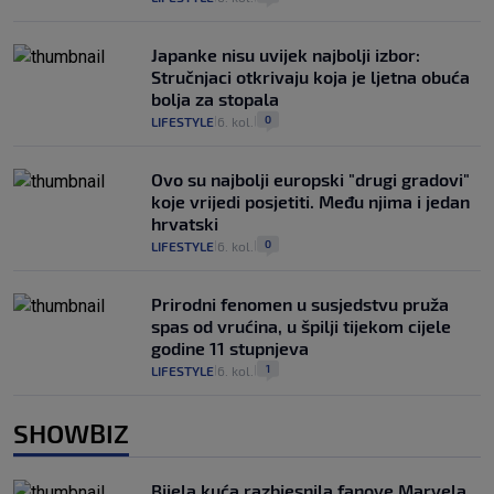
Japanke nisu uvijek najbolji izbor:
Stručnjaci otkrivaju koja je ljetna obuća
bolja za stopala
0
LIFESTYLE
6. kol.
|
|
Ovo su najbolji europski "drugi gradovi"
koje vrijedi posjetiti. Među njima i jedan
hrvatski
0
LIFESTYLE
6. kol.
|
|
Prirodni fenomen u susjedstvu pruža
spas od vrućina, u špilji tijekom cijele
godine 11 stupnjeva
1
LIFESTYLE
6. kol.
|
|
SHOWBIZ
Bijela kuća razbjesnila fanove Marvela,