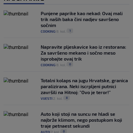
Punjene paprike kao nekad: Ovaj mali
trik naših baka čini nadjev savršeno
sočnim
1
COOKING
8. kol.
|
|
Napravite pljeskavice kao iz restorana:
Za savršeno mekano i sočno meso
isprobajte ovaj trik
0
COOKING
8. kol.
|
|
Totalni kolaps na jugu Hrvatske, granica
paralizirana. Neki iscrpljeni putnici
završili na Hitnoj: "Ovo je teror!"
8
VIJESTI
2. kol.
|
|
Auto koji stoji na suncu ne hladi se
najbrže klimom, nego postupkom koji
traje petnaest sekundi
0
AUTO
7. kol.
|
|