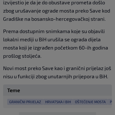
izvijestio je da je do obustave prometa došlo
zbog urušavanje ograde mosta preko Save kod
Gradiške na bosansko-hercegovačkoj strani.
Prema dostupnim snimkama koje su objavili
lokalni mediji u BiH urušila se ograda dijela
mosta koji je izgrađen početkom 60-ih godina
prošlog stoljeća.
Novi most preko Save kao i granični prijelaz još
nisu u funkciji zbog unutarnjih prijepora u BiH.
Teme
GRANIČNI PRIJELAZ
HRVATSKA I BIH
OŠTEĆENJE MOSTA
PR