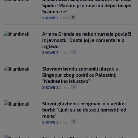
Spider-Manom promovirali deportacije:
Sramim se!
0
SHOWBIZ
7. kol.
|
|
Ariana Grande se nakon turneje povlači
iz javnosti: "Dosta joj je komentara o
izgledu"
0
SHOWBIZ
4. kol.
|
|
Slavnom bendu zabranili ulazak u
Singapur zbog podrške Palestini:
"Nadrealno iskustvo"
0
SHOWBIZ
3. kol.
|
|
Slavni glazbenik progovorio o velikoj
borbi: "Ljudi su se dolazili oprostiti od
mene"
0
SHOWBIZ
3. kol.
|
|