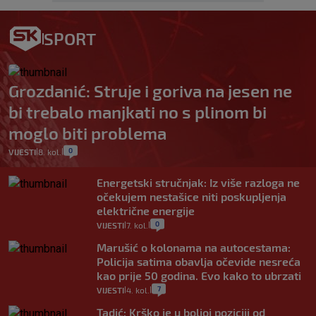
SPORT
Grozdanić: Struje i goriva na jesen ne
bi trebalo manjkati no s plinom bi
moglo biti problema
0
VIJESTI
8. kol.
|
|
Energetski stručnjak: Iz više razloga ne
očekujem nestašice niti poskupljenja
električne energije
0
VIJESTI
7. kol.
|
|
Marušić o kolonama na autocestama:
Policija satima obavlja očevide nesreća
kao prije 50 godina. Evo kako to ubrzati
7
VIJESTI
4. kol.
|
|
Tadić: Krško je u boljoj poziciji od