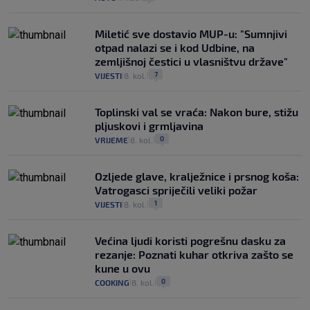
Miletić sve dostavio MUP-u: "Sumnjivi
otpad nalazi se i kod Udbine, na
zemljišnoj čestici u vlasništvu države"
7
VIJESTI
8. kol.
|
|
Toplinski val se vraća: Nakon bure, stižu
pljuskovi i grmljavina
0
VRIJEME
8. kol.
|
|
Ozljede glave, kralježnice i prsnog koša:
Vatrogasci spriječili veliki požar
1
VIJESTI
8. kol.
|
|
Većina ljudi koristi pogrešnu dasku za
rezanje: Poznati kuhar otkriva zašto se
kune u ovu
0
COOKING
8. kol.
|
|