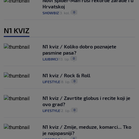
Novi Spider-Man ruši rekorde zarade i u
Hrvatskoj
0
SHOWBIZ
3. kol.
|
|
N1 KVIZ
N1 kviz / Koliko dobro poznajete
pasmine pasa?
0
LJUBIMCI
13. lip.
|
|
N1 kviz / Rock & Roll
0
LIFESTYLE
8. lip.
|
|
N1 kviz / Zavrtite globus i recite koji je
ovo grad?
0
LIFESTYLE
2. lip.
|
|
N1 kviz / Zmije, meduze, komarci... Tko
je najopasniji?
0