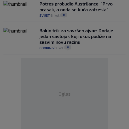
Potres probudio Austrijance: "Prvo
prasak, a onda se kuća zatresla"
0
SVIJET
8. kol.
|
|
Bakin trik za savršen ajvar: Dodaje
jedan sastojak koji okus podiže na
sasvim novu razinu
0
COOKING
8. kol.
|
|
Oglas