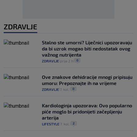
ZDRAVLJE
Stalno ste umorni? Liječnici upozoravaju
da bi uzrok mogao biti nedostatak ovog
važnog nutrijenta
0
ZDRAVLJE
prije 2 h
|
|
Ove znakove dehidracije mnogi pripisuju
umoru: Prepoznajte ih na vrijeme
0
ZDRAVLJE
7. kol.
|
|
Kardiologinja upozorava: Ovo popularno
piće moglo bi pridonijeti začepljenju
arterija
2
LIFESTYLE
7. kol.
|
|