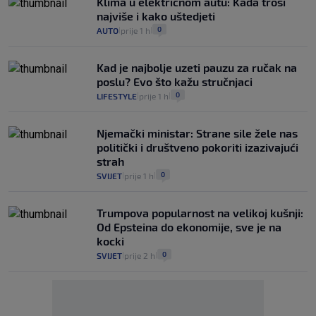
Klima u električnom autu: Kada troši
najviše i kako uštedjeti
0
AUTO
prije 1 h
|
|
Kad je najbolje uzeti pauzu za ručak na
poslu? Evo što kažu stručnjaci
0
LIFESTYLE
prije 1 h
|
|
Njemački ministar: Strane sile žele nas
politički i društveno pokoriti izazivajući
strah
0
SVIJET
prije 1 h
|
|
Trumpova popularnost na velikoj kušnji:
Od Epsteina do ekonomije, sve je na
kocki
0
SVIJET
prije 2 h
|
|