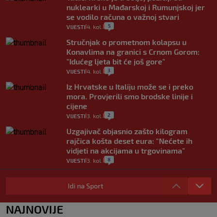
nuklearki u Mađarskoj i Rumunjskoj jer
se vodilo računa o važnoj stvari
5
VIJESTI
4. kol.
|
|
Stručnjak o prometnom kolapsu u
Konavlima na granici s Crnom Gorom:
"Idućeg ljeta bit će još gore"
3
VIJESTI
4. kol.
|
|
Iz Hrvatske u Italiju može se i preko
mora. Provjerili smo brodske linije i
cijene
2
VIJESTI
3. kol.
|
|
Uzgajivač objasnio zašto kilogram
rajčica košta deset eura: "Nećete ih
vidjeti na akcijama u trgovinama"
8
VIJESTI
3. kol.
|
|
Selidba je jedno od stresnijih iskustava.
Evo aktualnih cijena i nekoliko savjeta
Idi na Sport
da prođe što lakše i jeftinije
0
VIJESTI
2. kol.
NAJNOVIJE
|
|