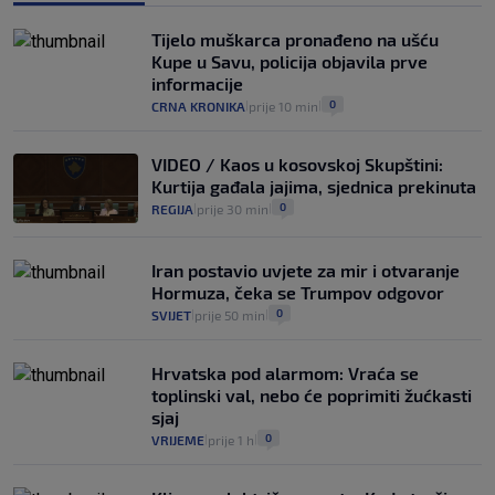
Izračunali smo koliko košta putovanje
automobilom na Hvar iz Zagreba, a
Tijelo muškarca pronađeno na ušću
koliko iz Osijeka
Kupe u Savu, policija objavila prve
14
VIJESTI
2. kol.
|
|
informacije
0
CRNA KRONIKA
prije 10 min
|
|
VIDEO / Kaos u kosovskoj Skupštini:
Kurtija gađala jajima, sjednica prekinuta
0
REGIJA
prije 30 min
|
|
Iran postavio uvjete za mir i otvaranje
Hormuza, čeka se Trumpov odgovor
0
SVIJET
prije 50 min
|
|
Hrvatska pod alarmom: Vraća se
toplinski val, nebo će poprimiti žućkasti
sjaj
0
VRIJEME
prije 1 h
|
|