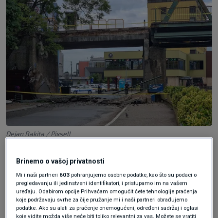
Dejan Rakita / Pixsell
Most kod Gradiške deseteljećima je usko grlo u
Brinemo o vašoj privatnosti
prekograničnom prometu jer ga svakodnevno
Mi i naši partneri
603
pohranjujemo osobne podatke, kao što su podaci o
pregledavanju ili jedinstveni identifikatori, i pristupamo im na vašem
prelaze stotine kamiona i putničkih vozila a na
uređaju. Odabirom opcije Prihvaćam omogućit ćete tehnologije praćenja
koje podržavaju svrhe za čije pružanje mi i naši partneri obrađujemo
bosanskohercegovačkoj strani od njega vodi
podatke. Ako su alati za praćenje onemogućeni, određeni sadržaj i oglasi
koje vidite možda više neće biti toliko relevantni za vas. Možete se vratiti