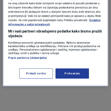
tek uska cesta kroz naselje pa su česta
na ovaj izbornik kako biste izmijenili svoje odabire ili povukli pristanak u
bilo kojem trenutku klikom na Upravljaj postavkama poveznicu pri dnu
zagušenja prometa.
web-stranice [ili plutajuće ikone u donjem lijevom kutu web stranice, ako
je primjenjivo]. Vaši će se odabiri primijeniti kako je opisano u dijelu Web-
Zbog toga je sagrađen novi most preko Save
mjesto. Za više pojedinosti pogledajte našu Politiku privatnosti.
Dodatne
informacije o vašoj privatnosti
kao i granični prijelaz no on još nije u funkciji
Mi i naši partneri obrađujemo podatke kako bismo pružili
zbog unutarnjih prijepora u BiH.
sljedeće:
Korištenje preciznih geolokacijskih podataka. Aktivno skeniranje
karakteristika uređaja za identifikaciju. Pohrana i/ili pristup podacima na
uređaju. Personalizirano oglašavanje i sadržaj, mjerenje oglašavanja i
sadržaja, uvidi u publiku i razvoj usluga.
Popis partnera (dobavljača)
Prikaži svrhe
Prihvaćam