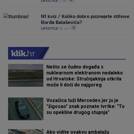
LIFESTYLE
1. lip.
|
|
N1 kviz / Koliko dobro poznajete stihove
Đorđa Balaševića?
11
LIFESTYLE
18. svi.
|
|
Nešto se čudno događa s
nuklearnom elektranom nedaleko
od Hrvatske: Stručnjakinja otkrila
može li doći do najgoreg
Vozačica tuži Mercedes jer ju je
"žigosao" znak poznate tvrtke: "To
su opekline drugog stupnja"
Ako vidite ovakvu ambalažu