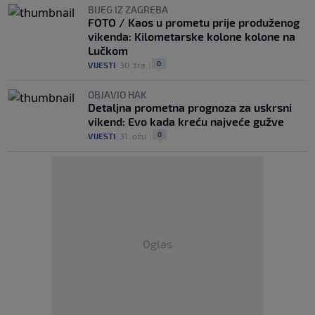
BIJEG IZ ZAGREBA
FOTO / Kaos u prometu prije produženog
vikenda: Kilometarske kolone kolone na
Lučkom
0
VIJESTI
|
30. tra.
|
OBJAVIO HAK
Detaljna prometna prognoza za uskrsni
vikend: Evo kada kreću najveće gužve
0
VIJESTI
|
31. ožu.
|
Oglas