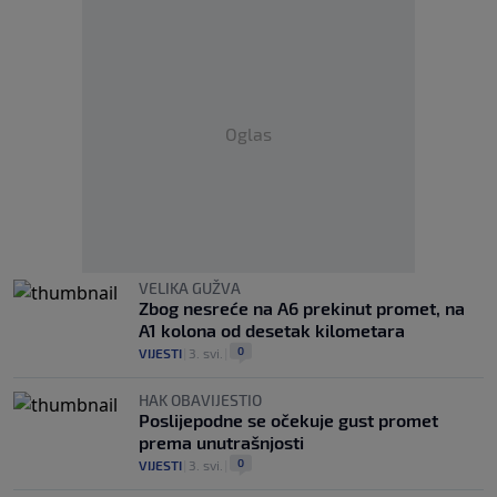
Oglas
VELIKA GUŽVA
Zbog nesreće na A6 prekinut promet, na
A1 kolona od desetak kilometara
0
VIJESTI
|
3. svi.
|
HAK OBAVIJESTIO
Poslijepodne se očekuje gust promet
prema unutrašnjosti
0
VIJESTI
|
3. svi.
|