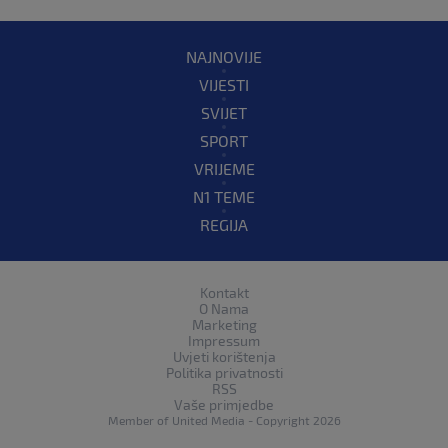
NAJNOVIJE
VIJESTI
SVIJET
SPORT
VRIJEME
N1 TEME
REGIJA
Kontakt
O Nama
Marketing
Impressum
Uvjeti korištenja
Politika privatnosti
RSS
Vaše primjedbe
Member of
United Media
- Copyright 2026