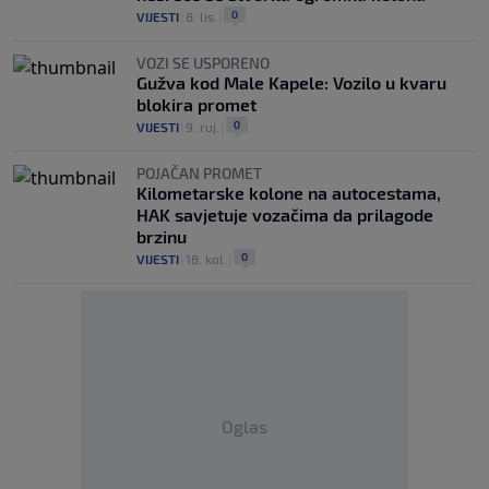
0
VIJESTI
|
8. lis.
|
VOZI SE USPORENO
Gužva kod Male Kapele: Vozilo u kvaru
blokira promet
0
VIJESTI
|
9. ruj.
|
POJAČAN PROMET
Kilometarske kolone na autocestama,
HAK savjetuje vozačima da prilagode
brzinu
0
VIJESTI
|
18. kol.
|
Oglas