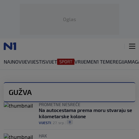
Oglas
NAJNOVIJE
VIJESTI
SVIJET
VRIJEME
N1 TEME
REGIJA
MAG
GUŽVA
PROMETNE NESREĆE
Na autocestama prema moru stvaraju se
kilometarske kolone
0
VIJESTI
|
27. srp.
|
HAK