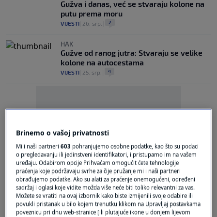
Gužva i danas, već se stvaraju kolone na
putu prema moru
2
VIJESTI
|
26. srp.
|
HAK
Gužve od ranog jutra: Stvaraju se velike
kolone na autocestama
4
VIJESTI
|
25. srp.
|
Brinemo o vašoj privatnosti
Oglas
Mi i naši partneri
603
pohranjujemo osobne podatke, kao što su podaci
o pregledavanju ili jedinstveni identifikatori, i pristupamo im na vašem
uređaju. Odabirom opcije Prihvaćam omogućit ćete tehnologije
praćenja koje podržavaju svrhe za čije pružanje mi i naši partneri
obrađujemo podatke. Ako su alati za praćenje onemogućeni, određeni
sadržaj i oglasi koje vidite možda više neće biti toliko relevantni za vas.
Možete se vratiti na ovaj izbornik kako biste izmijenili svoje odabire ili
povukli pristanak u bilo kojem trenutku klikom na Upravljaj postavkama
poveznicu pri dnu web-stranice [ili plutajuće ikone u donjem lijevom
USPJEŠNA STRATEGIJA