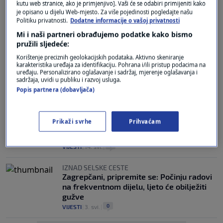
kutu web stranice, ako je primjenjivo]. Vaši će se odabiri primijeniti kako
Hrvatski turistički biser našao način kako
je opisano u dijelu Web-mjesto. Za više pojedinosti pogledajte našu
obuzdati masovni turizam: "Gradom se
Politiku privatnosti.
Dodatne informacije o vašoj privatnosti
gotovo nije moglo hodati!"
Mi i naši partneri obrađujemo podatke kako bismo
3
LIFESTYLE
|
25. srp.
|
pružili sljedeće:
STANJE U PROMETU
Korištenje preciznih geolokacijskih podataka. Aktivno skeniranje
karakteristika uređaja za identifikaciju. Pohrana i/ili pristup podacima na
Velika gužva između Karlovca i Lučkog:
uređaju. Personalizirano oglašavanje i sadržaj, mjerenje oglašavanja i
Kilometarske kolone zbog prometnih
sadržaja, uvidi u publiku i razvoj usluga.
nesreća
Popis partnera (dobavljača)
0
VIJESTI
|
5. srp.
|
POKLOPILO SE...
Prikaži svrhe
Prihvaćam
Kilometarska kolona na ulazu u Zagreb:
"To je zbog njihovog produženog vikenda"
1
VIJESTI
|
14. svi.
|
IZNAD SELSKE CESTE
Zagrepčani, pripremite se: Počinju radovi
na frekventnom dijelu, ljeto će obilježiti
gužve
0
VIJESTI
|
3. svi.
|