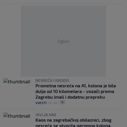
Oglas
NESREĆA I RADOVI
Prometna nesreća na A1, kolona je bila
dulja od 10 kilometara - vozači prema
Zagrebu imali i dodatnu prepreku
0
VIJESTI
|
12. lis.
|
JAVLJA HAK
Kaos na zagrebačkoj obilaznici, zbog
nesreće se stvorila ogromna kolona