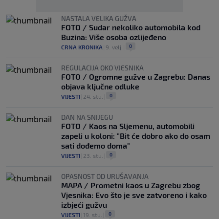
NASTALA VELIKA GUŽVA
FOTO / Sudar nekoliko automobila kod
Buzina: Više osoba ozlijeđeno
0
CRNA KRONIKA
|
9. velj.
|
REGULACIJA OKO VJESNIKA
FOTO / Ogromne gužve u Zagrebu: Danas
objava ključne odluke
0
VIJESTI
|
24. stu.
|
DAN NA SNIJEGU
FOTO / Kaos na Sljemenu, automobili
zapeli u koloni: "Bit će dobro ako do osam
sati dođemo doma"
0
VIJESTI
|
23. stu.
|
OPASNOST OD URUŠAVANJA
MAPA / Prometni kaos u Zagrebu zbog
Vjesnika: Evo što je sve zatvoreno i kako
izbjeći gužvu
0
VIJESTI
|
19. stu.
|