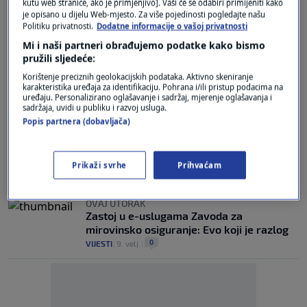
kutu web stranice, ako je primjenjivo]. Vaši će se odabiri primijeniti kako
HZMO: Počinje isplata naknade za 147.569
je opisano u dijelu Web-mjesto. Za više pojedinosti pogledajte našu
korisnika
Politiku privatnosti.
Dodatne informacije o vašoj privatnosti
1
EKONOMIJA
|
13. velj.
|
Mi i naši partneri obrađujemo podatke kako bismo
pružili sljedeće:
JAZ JE SVE DUBLJI
Donosimo pregled povlaštenih mirovina:
Korištenje preciznih geolokacijskih podataka. Aktivno skeniranje
karakteristika uređaja za identifikaciju. Pohrana i/ili pristup podacima na
Političke su na vrhu piramide i nedostižne
uređaju. Personalizirano oglašavanje i sadržaj, mjerenje oglašavanja i
20
VIJESTI
|
13. velj.
|
sadržaja, uvidi u publiku i razvoj usluga.
Popis partnera (dobavljača)
160,22 EURA
Dobre vijesti za 19.210 korisnika: Počinje
isplata naknade, evo tko ima pravo na nju
Prikaži svrhe
Prihvaćam
0
EKONOMIJA
|
13. velj.
|
OVAJ UTORAK
Zastoj u e-uslugama Zavoda za
mirovinsko osiguranje: Evo koji je razlog
0
VIJESTI
|
9. velj.
|