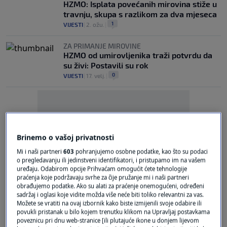
HZMO: Isplata povećanih mirovina stiže u
travnju, skupa s razlikom za dva mjeseca
1
VIJESTI
|
2. ožu.
|
ZA PRIMANJE MIROVINE
HZMO od umirovljenika traži potvrdu da
su živi: Postavili su rok
0
VIJESTI
|
17. velj.
|
Brinemo o vašoj privatnosti
Mi i naši partneri
603
pohranjujemo osobne podatke, kao što su podaci
Oglas
o pregledavanju ili jedinstveni identifikatori, i pristupamo im na vašem
uređaju. Odabirom opcije Prihvaćam omogućit ćete tehnologije
praćenja koje podržavaju svrhe za čije pružanje mi i naši partneri
obrađujemo podatke. Ako su alati za praćenje onemogućeni, određeni
sadržaj i oglasi koje vidite možda više neće biti toliko relevantni za vas.
Možete se vratiti na ovaj izbornik kako biste izmijenili svoje odabire ili
povukli pristanak u bilo kojem trenutku klikom na Upravljaj postavkama
poveznicu pri dnu web-stranice [ili plutajuće ikone u donjem lijevom
DOPLATAK ZA DJECU