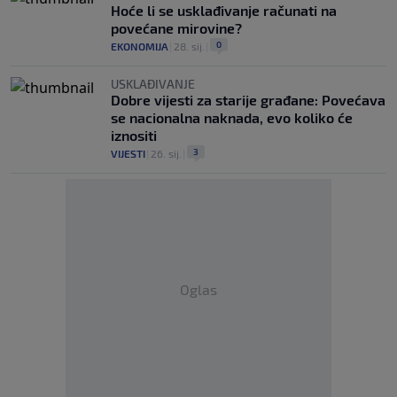
Hoće li se usklađivanje računati na
povećane mirovine?
0
EKONOMIJA
|
28. sij.
|
USKLAĐIVANJE
Dobre vijesti za starije građane: Povećava
se nacionalna naknada, evo koliko će
iznositi
3
VIJESTI
|
26. sij.
|
Oglas