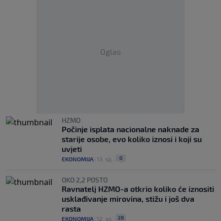
Oglas
HZMO
Počinje isplata nacionalne naknade za
starije osobe, evo koliko iznosi i koji su
uvjeti
0
EKONOMIJA
|
13. sij.
|
OKO 2,2 POSTO
Ravnatelj HZMO-a otkrio koliko će iznositi
usklađivanje mirovina, stižu i još dva
rasta
28
EKONOMIJA
|
12. sij.
|