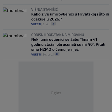
VIŠNJA STANIŠIĆ
Kako žive umirovljenici u Hrvatskoj i što ih
očekuje u 2026.?
3
VIJESTI
|
5. sij.
|
GODIŠNJI DODATAK NA MIROVINU
Neki umirovljenici se žale: "Imam 41
godinu staža, obračunali su mi 40". Pitali
smo HZMO o čemu je riječ
39
VIJESTI
|
24. pro.
|
Oglas