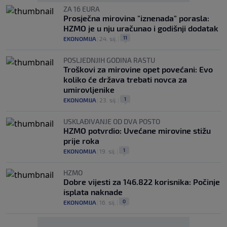
ZA 16 EURA
Prosječna mirovina "iznenada" porasla:
HZMO je u nju uračunao i godišnji dodatak
11
EKONOMIJA
|
24. sij.
|
POSLJEDNJIH GODINA RASTU
Troškovi za mirovine opet povećani: Evo
koliko će država trebati novca za
umirovljenike
1
EKONOMIJA
|
23. sij.
|
USKLAĐIVANJE OD DVA POSTO
HZMO potvrdio: Uvećane mirovine stižu
prije roka
1
EKONOMIJA
|
19. sij.
|
HZMO
Dobre vijesti za 146.822 korisnika: Počinje
isplata naknade
0
EKONOMIJA
|
16. sij.
|