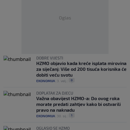
Oglas
DOBRE VIJESTI
HZMO objavio kada kreće isplata mirovina
za siječanj: Više od 200 tisuća korisnika će
dobiti veću svotu
0
EKONOMIJA
|
3. velj.
|
DOPLATAK ZA DJECU
Važna obavijest HZMO-a: Do ovog roka
morate predati zahtjev kako bi ostvarili
pravo na naknadu
1
EKONOMIJA
|
30. sij.
|
OGLASIO SE HZMO