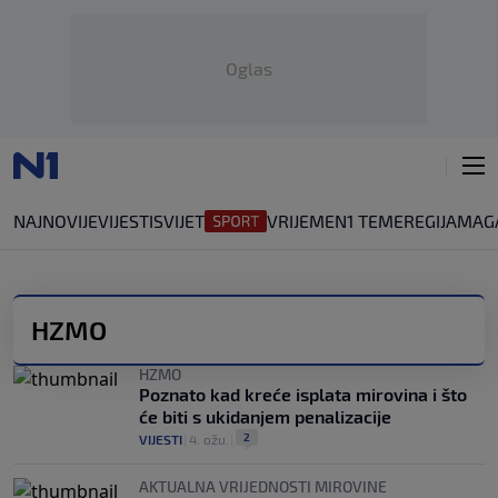
Oglas
NAJNOVIJE
VIJESTI
SVIJET
VRIJEME
N1 TEME
REGIJA
MAG
HZMO
HZMO
Poznato kad kreće isplata mirovina i što
će biti s ukidanjem penalizacije
2
VIJESTI
|
4. ožu.
|
AKTUALNA VRIJEDNOSTI MIROVINE