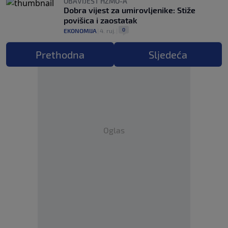
OBAVIJEST HZMO-A
Dobra vijest za umirovljenike: Stiže
povišica i zaostatak
0
EKONOMIJA
|
4. ruj.
|
Prethodna
Sljedeća
Oglas