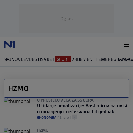
Oglas
NAJNOVIJE
VIJESTI
SVIJET
VRIJEME
N1 TEME
REGIJA
MAG
HZMO
U PROSJEKU VEĆA ZA 55 EURA
Ukidanje penalizacije: Rast mirovina ovisi
o umanjenju, neće svima biti jednak
0
EKONOMIJA
|
15. pro.
|
HZMO