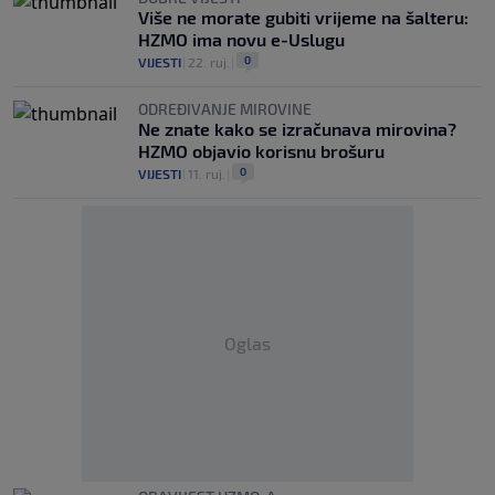
Više ne morate gubiti vrijeme na šalteru:
HZMO ima novu e-Uslugu
0
VIJESTI
|
22. ruj.
|
ODREĐIVANJE MIROVINE
Ne znate kako se izračunava mirovina?
HZMO objavio korisnu brošuru
0
VIJESTI
|
11. ruj.
|
Oglas