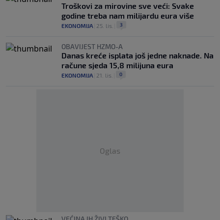
Troškovi za mirovine sve veći: Svake
godine treba nam milijardu eura više
3
EKONOMIJA
|
25. lis.
|
OBAVIJEST HZMO-A
Danas kreće isplata još jedne naknade. Na
račune sjeda 15,8 milijuna eura
0
EKONOMIJA
|
21. lis.
|
Oglas
VEĆINA IH ŽIVI TEŠKO