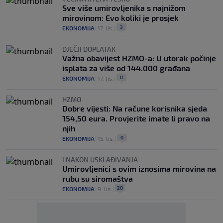
Sve više umirovljenika s najnižom
mirovinom: Evo koliki je prosjek
3
EKONOMIJA
|
17. lis.
|
DJEČJI DOPLATAK
Važna obavijest HZMO-a: U utorak počinje
isplata za više od 144.000 građana
0
EKONOMIJA
|
17. lis.
|
HZMO
Dobre vijesti: Na račune korisnika sjeda
154,50 eura. Provjerite imate li pravo na
njih
0
EKONOMIJA
|
15. lis.
|
I NAKON USKLAĐIVANJA
Umirovljenici s ovim iznosima mirovina na
rubu su siromaštva
20
EKONOMIJA
|
9. lis.
|