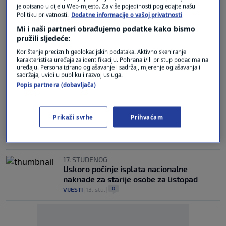
Godišnji dodatak na mirovinu stiže idući
je opisano u dijelu Web-mjesto. Za više pojedinosti pogledajte našu
Politiku privatnosti.
Dodatne informacije o vašoj privatnosti
tjedan: Evo što u slučaju ovrhe i poreza
5
EKONOMIJA
|
12. pro.
|
Mi i naši partneri obrađujemo podatke kako bismo
pružili sljedeće:
DOBRE VIJESTI
Korištenje preciznih geolokacijskih podataka. Aktivno skeniranje
HZMO najavio kada će isplatiti mirovine:
karakteristika uređaja za identifikaciju. Pohrana i/ili pristup podacima na
Stiže i dodatak, a od siječnja i nova
uređaju. Personalizirano oglašavanje i sadržaj, mjerenje oglašavanja i
sadržaja, uvidi u publiku i razvoj usluga.
povećanja
Popis partnera (dobavljača)
9
EKONOMIJA
|
5. pro.
|
HZMO
Dobre vijesti: Stiže naknada na račune
Prikaži svrhe
Prihvaćam
velikog broja korisnika
0
EKONOMIJA
|
14. stu.
|
17. STUDENOG
Uskoro počinje isplata nacionalne
naknade za starije osobe za listopad
0
VIJESTI
|
13. stu.
|