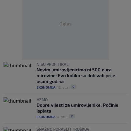
Oglas
NISU PROFITIRALI
Novim umirovljenicima ni 500 eura
mirovine: Evo koliko su dobivali prije
osam godina
0
EKONOMIJA
|
12. stu.
|
HZMO
Dobre vijesti za umirovljenike: Počinje
isplata
2
EKONOMIJA
|
4. stu.
|
SNAŽNO PORASLI I TROŠKOVI