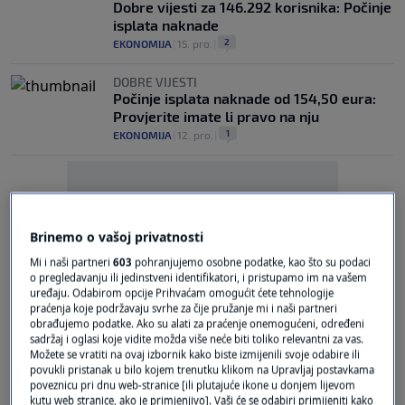
Dobre vijesti za 146.292 korisnika: Počinje
isplata naknade
2
EKONOMIJA
|
15. pro.
|
DOBRE VIJESTI
Počinje isplata naknade od 154,50 eura:
Provjerite imate li pravo na nju
1
EKONOMIJA
|
12. pro.
|
Brinemo o vašoj privatnosti
Mi i naši partneri
603
pohranjujemo osobne podatke, kao što su podaci
Oglas
o pregledavanju ili jedinstveni identifikatori, i pristupamo im na vašem
uređaju. Odabirom opcije Prihvaćam omogućit ćete tehnologije
praćenja koje podržavaju svrhe za čije pružanje mi i naši partneri
obrađujemo podatke. Ako su alati za praćenje onemogućeni, određeni
sadržaj i oglasi koje vidite možda više neće biti toliko relevantni za vas.
Možete se vratiti na ovaj izbornik kako biste izmijenili svoje odabire ili
povukli pristanak u bilo kojem trenutku klikom na Upravljaj postavkama
poveznicu pri dnu web-stranice [ili plutajuće ikone u donjem lijevom
TREBA PRIPAZITI NA JEDNO
kutu web stranice, ako je primjenjivo]. Vaši će se odabiri primijeniti kako