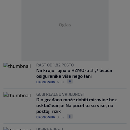
Oglas
RAST OD 1,82 POSTO
Na kraju rujna u HZMO-u 31,7 tisuća
osiguranika više nego lani
0
EKONOMIJA
|
6. lis.
|
GUBI REALNU VRIJEDNOST
Dio građana može dobiti mirovine bez
usklađivanja: Na početku su više, no
postoji rizik
3
EKONOMIJA
|
3. lis.
|
DOBRE VIJESTI