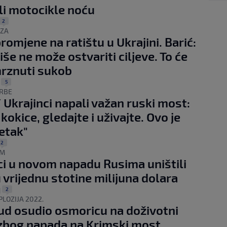
li motocikle noću
2
IZA
romjene na ratištu u Ukrajini. Barić:
iše ne može ostvariti ciljeve. To će
mrznuti sukob
5
|
KRBE
 Ukrajinci napali važan ruski most:
kokice, gledajte i uživajte. Ovo je
etak"
2
IM
ci u novom napadu Rusima uništili
vrijednu stotine milijuna dolara
2
|
LOZIJA 2022.
ud osudio osmoricu na doživotni
zbog napada na Krimski most