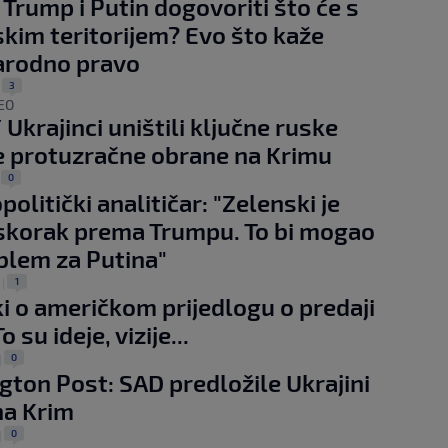
 Trump i Putin dogovoriti što će s
skim teritorijem? Evo što kaže
rodno pravo
3
|
EO
 Ukrajinci uništili ključne ruske
 protuzračne obrane na Krimu
0
|
olitički analitičar: "Zelenski je
iskorak prema Trumpu. To bi mogao
oblem za Putina"
1
.
|
i o američkom prijedlogu o predaji
o su ideje, vizije...
0
|
ton Post: SAD predložile Ukrajini
na Krim
0
|