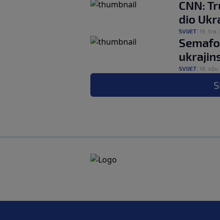
CNN: Tr
dio Ukra
SVIJET
|
19. tra.
Semafor
ukrajin
SVIJET
|
18. ožu.
S