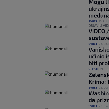
Mogu li
ukrajin
međuna
SVIJET
|
13. kol.
OBJAVILI VID
VIDEO /
sustave
SVIJET
|
26. lip.
Vanjskop
učinio 
biti pr
VIJESTI
|
29. tra
Zelensk
Krima: T
SVIJET
|
22. tra.
Washing
da priz
SVIJET
|
22. tra.