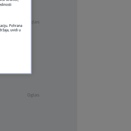
edinosti
Oglas
kaciju. Pohrana
ržaja, uvidi u
Oglas