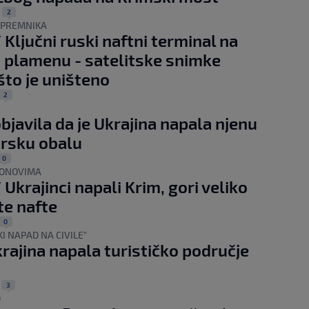
2
|
SPREMNIKA
 Ključni ruski naftni terminal na
 plamenu - satelitske snimke
 što je uništeno
2
objavila da je Ukrajina napala njenu
rsku obalu
0
RONOVIMA
 Ukrajinci napali Krim, gori veliko
te nafte
0
I NAPAD NA CIVILE"
krajina napala turističko područje
3
|
O