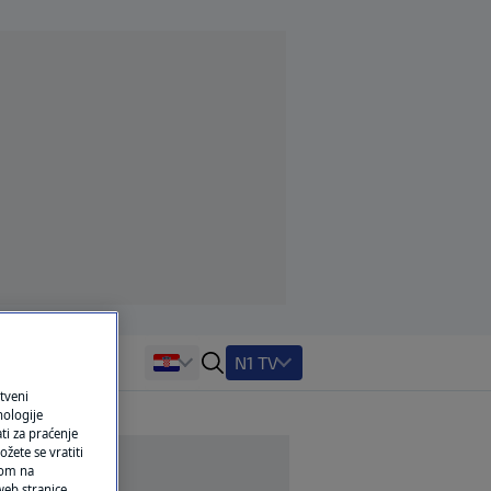
N1 TV
tveni
nologije
ti za praćenje
žete se vratiti
ikom na
eb stranice,