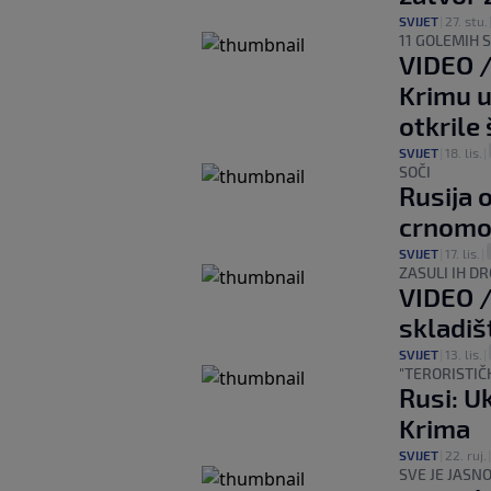
SVIJET
|
27. stu.
11 GOLEMIH 
VIDEO /
Krimu u
otkrile
SVIJET
|
18. lis.
|
SOČI
Rusija 
crnomo
SVIJET
|
17. lis.
|
ZASULI IH D
VIDEO /
skladiš
SVIJET
|
13. lis.
|
"TERORISTIČK
Rusi: U
Krima
SVIJET
|
22. ruj.
SVE JE JASN