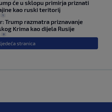
ump će u sklopu primirja priznati
jine kao ruski teritorij
1
|
: Trump razmatra priznavanje
skog Krima kao dijela Rusije
0
|
ljedeća
stranica