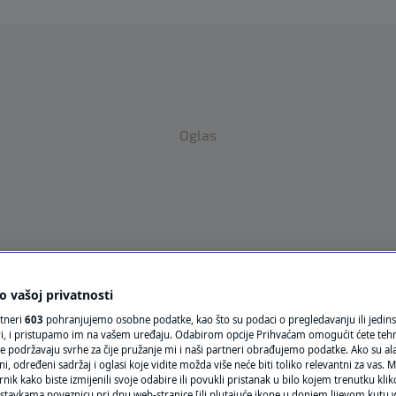
Oglas
VRIJEME
 vašoj privatnosti
rtneri
603
pohranjujemo osobne podatke, kao što su podaci o pregledavanju ili jedins
N1 TEME
ori, i pristupamo im na vašem uređaju. Odabirom opcije Prihvaćam omogućit ćete teh
e podržavaju svrhe za čije pružanje mi i naši partneri obrađujemo podatke. Ako su ala
REGIJA
 određeni sadržaj i oglasi koje vidite možda više neće biti toliko relevantni za vas. Mo
rnik kako biste izmijenili svoje odabire ili povukli pristanak u bilo kojem trenutku kl
stavkama poveznicu pri dnu web-stranice [ili plutajuće ikone u donjem lijevom kutu w