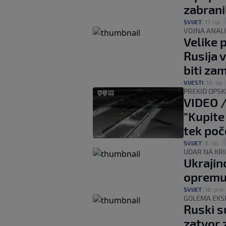
zabrani
SVIJET
|
17. lip.
|
VOJNA ANAL
Velike p
Rusija v
biti za
VIJESTI
|
10. lip.
PREKID OPS
VIDEO /
"Kupite 
tek poč
SVIJET
|
8. lip.
|
UDAR NA KR
Ukrajin
opremu 
SVIJET
|
18. pro.
GOLEMA EKSP
Ruski s
zatvor 