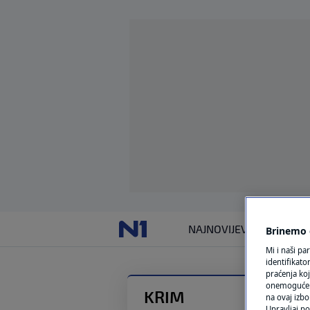
NAJNOVIJE
VIJESTI
SVIJET
Brinemo o
Mi i naši pa
identifikat
praćenja koj
onemogućeni,
KRIM
na ovaj izbo
Upravljaj po