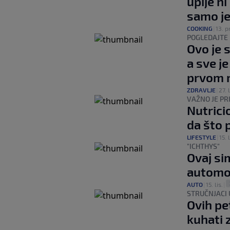
upije ni
samo je
COOKING
|
13. p
POGLEDAJTE 
Ovo je 
a sve je
prvom 
ZDRAVLJE
|
27. l
VAŽNO JE PR
Nutrici
da što 
LIFESTYLE
|
15. l
"ICHTHYS"
Ovaj si
automob
AUTO
|
15. lis.
|
STRUČNJACI
Ovih pe
kuhati