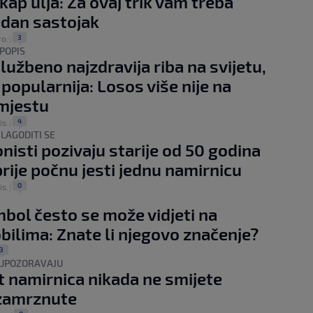
 kap ulja: Za ovaj trik vam treba
dan sastojak
3
ro.
|
POPIS
službeno najzdravija riba na svijetu,
 popularnija: Losos više nije na
mjestu
4
is.
|
ILAGODITI SE
onisti pozivaju starije od 50 godina
prije počnu jesti jednu namirnicu
0
is.
|
mbol često se može vidjeti na
ilima: Znate li njegovo značenje?
3
 UPOZORAVAJU
t namirnica nikada ne smijete
 zamrznute