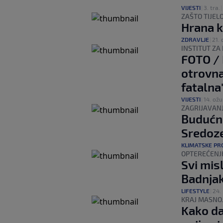
VIJESTI
|
3. tra.
|
ZAŠTO TIJEL
Hrana k
ZDRAVLJE
|
21. 
INSTITUT ZA
FOTO / 
otrovna
fatalna
VIJESTI
|
14. ožu
ZAGRIJAVAN
Budućno
Sredoze
KLIMATSKE PR
OPTEREĆENJ
Svi misl
Badnjak
LIFESTYLE
|
24. 
KRAJ MASNOJ
Kako da