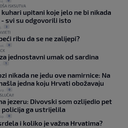
0
ruj.
|
LOŠA ISKSUTVA
 kuhari upitani koje jelo ne bi nikada
 - svi su odgovorili isto
3
j.
|
AVJETI
eći ribu da se ne zalijepi?
0
kol.
|
ACK
za jednostavni umak od sardina
1
l.
|
zi nikada ne jedu ove namirnice: Na
e našla jedna koju Hrvati obožavaju
0
srp.
|
 SLUČAJ!
a jezeru: Divovski som ozlijedio pet
policija ga ustrijelila
0
lip.
|
 srdela i koliko je važna Hrvatima?