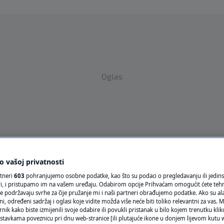
Oglas
 vašoj privatnosti
VRIJEME
rtneri
603
pohranjujemo osobne podatke, kao što su podaci o pregledavanju ili jedins
N1 TEME
ori, i pristupamo im na vašem uređaju. Odabirom opcije Prihvaćam omogućit ćete teh
e podržavaju svrhe za čije pružanje mi i naši partneri obrađujemo podatke. Ako su ala
 određeni sadržaj i oglasi koje vidite možda više neće biti toliko relevantni za vas. Mo
REGIJA
rnik kako biste izmijenili svoje odabire ili povukli pristanak u bilo kojem trenutku kl
stavkama poveznicu pri dnu web-stranice [ili plutajuće ikone u donjem lijevom kutu w