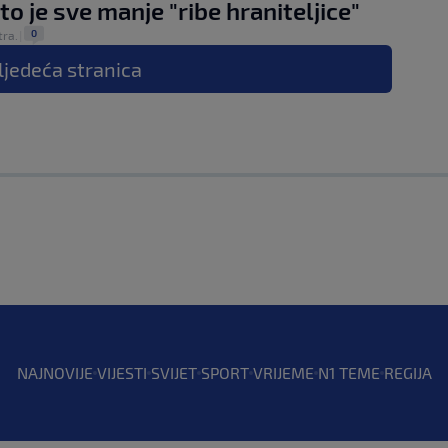
to je sve manje "ribe hraniteljice"
0
tra.
|
ljedeća
stranica
NAJNOVIJE
VIJESTI
SVIJET
SPORT
VRIJEME
N1 TEME
REGIJA