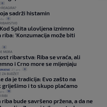
0
O REAGIRA?
oja sadrži histamin
0
ožu.
|
 RIBARSTVO
Kod Splita ulovljena iznimno
 riba: 'Konzumacija može biti
'
0
.
|
JE MORA
st ribarstva: Riba se vraća, ali
mno i Crno more se mijenjaju
0
OMJENE
|
27. pro.
|
E ZA BUDŽET
e da je tradicija: Evo zašto na
 griješimo i to skupo plaćamo
10
pro.
|
 RIBI
 riba bude savršeno pržena, a da ne