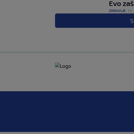
Evo zaš
ZDRAVLJE
|
30. 
S