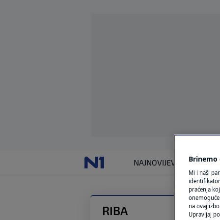
Brinemo o
NAJNOVIJE
VIJESTI
SVIJET
Mi i naši pa
identifikat
praćenja koj
onemogućeni,
na ovaj izbo
RIBA
Upravljaj po