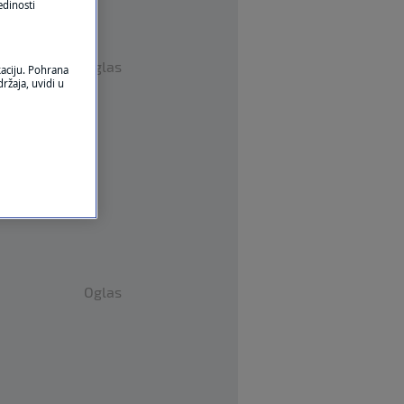
edinosti
Oglas
kaciju. Pohrana
ržaja, uvidi u
Oglas