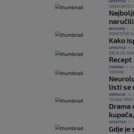
LIFESTYLE
|
15. 
IZBJEGNITE 
Najbolji
naručili
MAGAZIN
|
2. ru
PRAKTIČNI S
Kako isp
LIFESTYLE
|
15. 
IDEJA ZA SN
Recept 
COOKING
|
9. ko
TOKSINI
Neurolo
listi s
ZDRAVLJE
|
16. 
TO NIJE PRVI
Drama n
kupača, 
LIFESTYLE
|
24. 
Gdje je