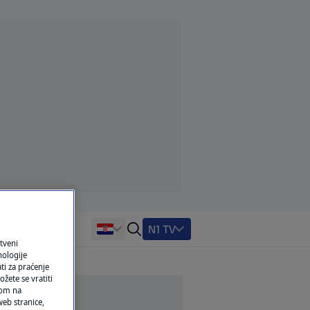
N1 TV
tveni
nologije
ti za praćenje
žete se vratiti
ikom na
eb stranice,