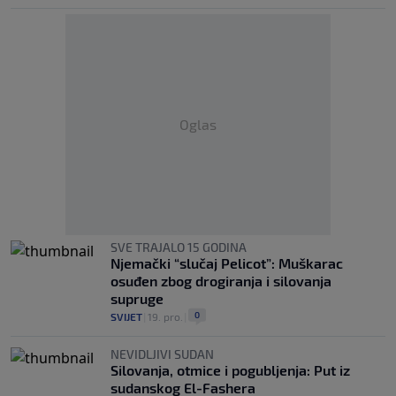
Oglas
SVE TRAJALO 15 GODINA
Njemački “slučaj Pelicot”: Muškarac
osuđen zbog drogiranja i silovanja
supruge
0
SVIJET
|
19. pro.
|
NEVIDLJIVI SUDAN
Silovanja, otmice i pogubljenja: Put iz
sudanskog El-Fashera