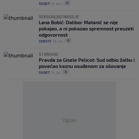
0
SVIJET
|
6. stu.
|
SEKSUALNO NASILJE
Lana Bobić: Dalibor Matanić se nije
pokajao, a ni pokazao spremnost preuzeti
odgovornost
0
VIJESTI
|
16. lis.
|
51 KRIVAC
Pravda za Gisele Pelicot: Sud odbio žalbu i
povećao kaznu osuđenom za silovanje
0
SVIJET
|
9. lis.
|
Oglas