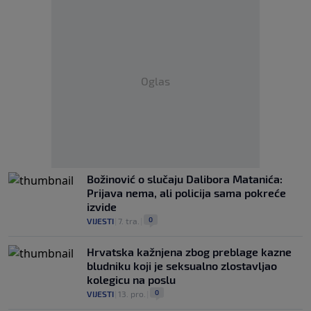
Oglas
Božinović o slučaju Dalibora Matanića:
Prijava nema, ali policija sama pokreće
izvide
0
VIJESTI
|
7. tra.
|
Hrvatska kažnjena zbog preblage kazne
bludniku koji je seksualno zlostavljao
kolegicu na poslu
0
VIJESTI
|
13. pro.
|