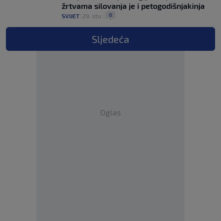
žrtvama silovanja je i petogodišnjakinja
0
SVIJET
|
29. stu.
|
Sljedeća
Oglas