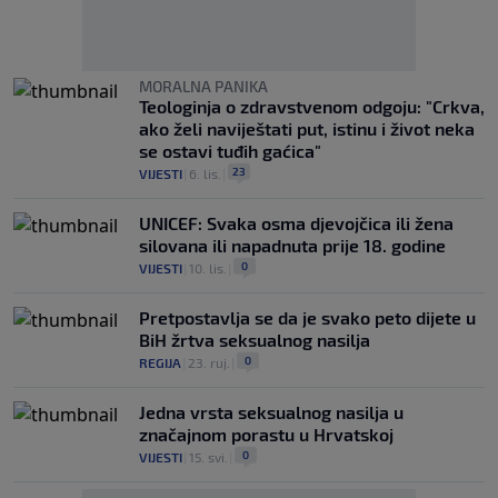
MORALNA PANIKA
Teologinja o zdravstvenom odgoju: "Crkva,
ako želi naviještati put, istinu i život neka
se ostavi tuđih gaćica"
23
VIJESTI
|
6. lis.
|
UNICEF: Svaka osma djevojčica ili žena
silovana ili napadnuta prije 18. godine
0
VIJESTI
|
10. lis.
|
Pretpostavlja se da je svako peto dijete u
BiH žrtva seksualnog nasilja
0
REGIJA
|
23. ruj.
|
Jedna vrsta seksualnog nasilja u
značajnom porastu u Hrvatskoj
0
VIJESTI
|
15. svi.
|