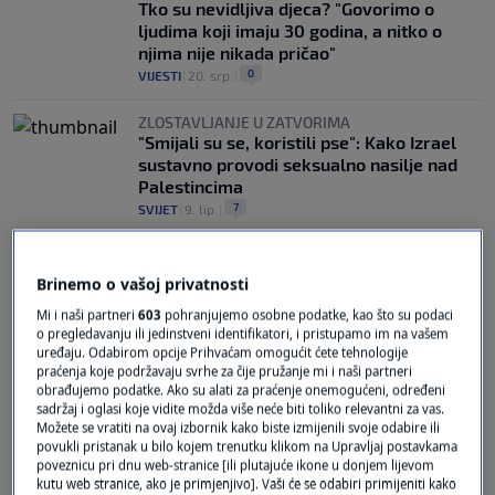
Tko su nevidljiva djeca? "Govorimo o
ljudima koji imaju 30 godina, a nitko o
njima nije nikada pričao"
0
VIJESTI
|
20. srp.
|
ZLOSTAVLJANJE U ZATVORIMA
"Smijali su se, koristili pse": Kako Izrael
sustavno provodi seksualno nasilje nad
Palestincima
7
SVIJET
|
9. lip.
|
Brinemo o vašoj privatnosti
Mi i naši partneri
603
pohranjujemo osobne podatke, kao što su podaci
o pregledavanju ili jedinstveni identifikatori, i pristupamo im na vašem
uređaju. Odabirom opcije Prihvaćam omogućit ćete tehnologije
praćenja koje podržavaju svrhe za čije pružanje mi i naši partneri
Oglas
obrađujemo podatke. Ako su alati za praćenje onemogućeni, određeni
sadržaj i oglasi koje vidite možda više neće biti toliko relevantni za vas.
Možete se vratiti na ovaj izbornik kako biste izmijenili svoje odabire ili
povukli pristanak u bilo kojem trenutku klikom na Upravljaj postavkama
poveznicu pri dnu web-stranice [ili plutajuće ikone u donjem lijevom
kutu web stranice, ako je primjenjivo]. Vaši će se odabiri primijeniti kako