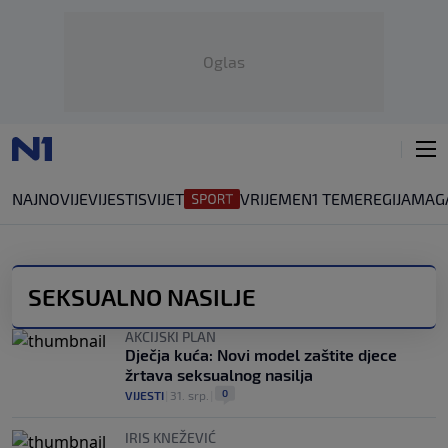
Oglas
NAJNOVIJE
VIJESTI
SVIJET
VRIJEME
N1 TEME
REGIJA
MAG
SEKSUALNO NASILJE
AKCIJSKI PLAN
Dječja kuća: Novi model zaštite djece
žrtava seksualnog nasilja
0
VIJESTI
|
31. srp.
|
IRIS KNEŽEVIĆ