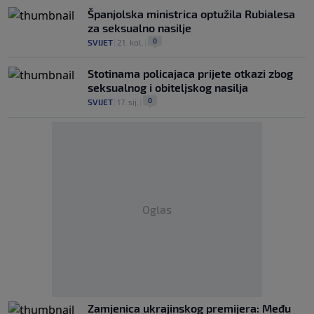
Španjolska ministrica optužila Rubialesa
za seksualno nasilje
0
SVIJET
|
21. kol.
|
Stotinama policajaca prijete otkazi zbog
seksualnog i obiteljskog nasilja
0
SVIJET
|
17. sij.
|
Oglas
Zamjenica ukrajinskog premijera: Među