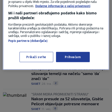
je opisano u dijelu Web-mjesto. Za više pojedinosti pogledajte našu
Politiku privatnosti.
Dodatne informacije o vašoj privatnosti
VIŠE OD 100 PRIJAVA
Veliki skandal sa zlostavljanjem djece u
Mi i naši partneri obrađujemo podatke kako bismo
pružili sljedeće:
Francuskoj: Osoblje škole pod istragom
1
SVIJET
|
25. svi.
|
Korištenje preciznih geolokacijskih podataka. Aktivno skeniranje
karakteristika uređaja za identifikaciju. Pohrana i/ili pristup podacima na
uređaju. Personalizirano oglašavanje i sadržaj, mjerenje oglašavanja i
OTKRIĆE BBC-JA
sadržaja, uvidi u publiku i razvoj usluga.
Britance šokirale optužbe o silovanjima u
Popis partnera (dobavljača)
emisiji "Brak na prvu", bilo je i prijetnji
napada kiselinom
0
SVIJET
|
19. svi.
|
Prikaži svrhe
Prihvaćam
"ŠUTNJA NIJE PRISTANAK"
Europski parlament traži da se definicija
silovanja temelji na načelu "samo 'da'
znači 'da'"
2
SVIJET
|
28. tra.
|
"SRAM MORA PROMIJENITI STRANU“
Nakon presude za 52 silovatelja, Gisèle
Pelicot objavljuje potresne memoare
0
SVIJET
|
11. velj.
|