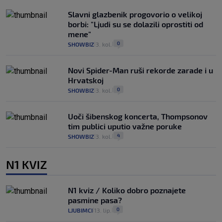
Slavni glazbenik progovorio o velikoj
borbi: "Ljudi su se dolazili oprostiti od
mene"
0
SHOWBIZ
3. kol.
|
|
Novi Spider-Man ruši rekorde zarade i u
Hrvatskoj
0
SHOWBIZ
3. kol.
|
|
Uoči šibenskog koncerta, Thompsonov
tim publici uputio važne poruke
4
SHOWBIZ
3. kol.
|
|
N1 KVIZ
N1 kviz / Koliko dobro poznajete
pasmine pasa?
0
LJUBIMCI
13. lip.
|
|