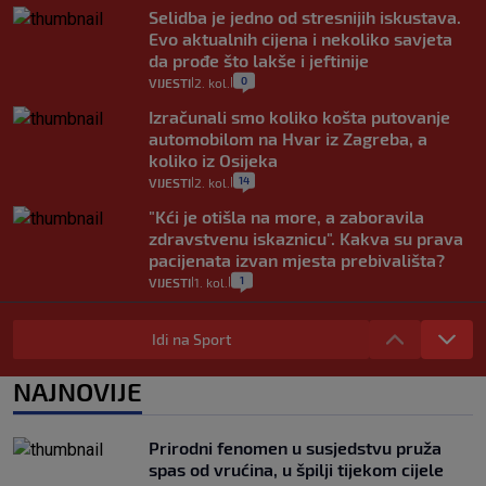
Selidba je jedno od stresnijih iskustava.
Evo aktualnih cijena i nekoliko savjeta
da prođe što lakše i jeftinije
0
VIJESTI
2. kol.
|
|
Izračunali smo koliko košta putovanje
automobilom na Hvar iz Zagreba, a
koliko iz Osijeka
14
VIJESTI
2. kol.
|
|
"Kći je otišla na more, a zaboravila
zdravstvenu iskaznicu". Kakva su prava
pacijenata izvan mjesta prebivališta?
1
VIJESTI
1. kol.
|
|
Provjerili smo "što ćemo onda" ako
Plenković na 15 dana ukine mjere: "Ne bi
Idi na Sport
se dogodilo ništa. Vlada se zaljubila u te
intervencije"
NAJNOVIJE
25
VIJESTI
30. srp.
|
|
Analitičar o Mostu: Oni su u yin-yang
Prirodni fenomen u susjedstvu pruža
poziciji i imaju drugog najpoznatijeg
spas od vrućina, u špilji tijekom cijele
bravara u povijesti Hrvatske