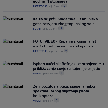
godine 11 stupnjeva
16
VIJESTI
30. srp.
|
|
0
LIFESTYLE
prije 5 min
|
|
Italija se prži, Mađarska i Rumunjska
gase rasvjetu zbog toplinskog vala
0
SVIJET
prije 20 min
|
|
FOTO, VIDEO/ Kupanje s konjima hit
među turistima na hrvatskoj obali
0
LIFESTYLE
prije 37 min
|
|
Ispitan načelnik Bošnjak, zabranjeno mu
približavanje čovjeku kojem je prijetio
0
VIJESTI
prije 58 min
|
|
Ženi pozlilo na plaži, spašena nakon
spektakularnog slijetanja pilota
helikoptera
0
VIJESTI
prije 1 h
|
|