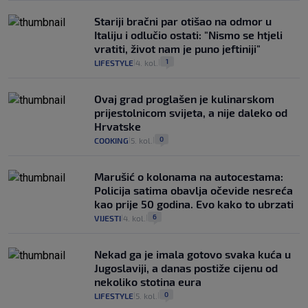
Stariji bračni par otišao na odmor u
Italiju i odlučio ostati: "Nismo se htjeli
vratiti, život nam je puno jeftiniji"
1
LIFESTYLE
4. kol.
|
|
Ovaj grad proglašen je kulinarskom
prijestolnicom svijeta, a nije daleko od
Hrvatske
0
COOKING
5. kol.
|
|
Marušić o kolonama na autocestama:
Policija satima obavlja očevide nesreća
kao prije 50 godina. Evo kako to ubrzati
6
VIJESTI
4. kol.
|
|
Nekad ga je imala gotovo svaka kuća u
Jugoslaviji, a danas postiže cijenu od
nekoliko stotina eura
0
LIFESTYLE
5. kol.
|
|