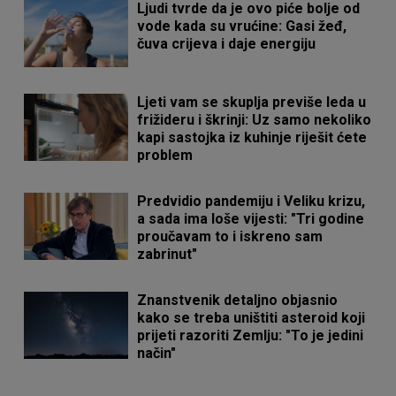
Ljudi tvrde da je ovo piće bolje od
vode kada su vrućine: Gasi žeđ,
čuva crijeva i daje energiju
Ljeti vam se skuplja previše leda u
frižideru i škrinji: Uz samo nekoliko
kapi sastojka iz kuhinje riješit ćete
problem
Predvidio pandemiju i Veliku krizu,
a sada ima loše vijesti: "Tri godine
proučavam to i iskreno sam
zabrinut"
Znanstvenik detaljno objasnio
kako se treba uništiti asteroid koji
prijeti razoriti Zemlju: "To je jedini
način"