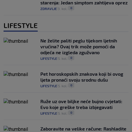
starenja: Jedan simptom zahtijeva oprez
0
ZDRAVLJE
3. kol.
|
|
LIFESTYLE
Ne želite paliti peglu tijekom ljetnih
vrućina? Ovaj trik može pomoći da
odjeća ne izgleda zgužvano
0
LIFESTYLE
5. kol.
|
|
Pet horoskopskih znakova koji bi ovog
ljeta pronaći svoju srodnu dušu
0
LIFESTYLE
5. kol.
|
|
Ruže uz ove biljke neće bujno cvjetati:
Evo koje greške treba izbjegavati
0
LIFESTYLE
5. kol.
|
|
Zaboravite na velike račune: Rashladite