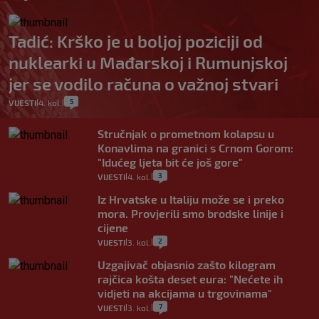
Tadić: Krško je u boljoj poziciji od
nuklearki u Mađarskoj i Rumunjskoj
jer se vodilo računa o važnoj stvari
5
VIJESTI
4. kol.
|
|
Stručnjak o prometnom kolapsu u
Konavlima na granici s Crnom Gorom:
"Idućeg ljeta bit će još gore"
3
VIJESTI
4. kol.
|
|
Iz Hrvatske u Italiju može se i preko
mora. Provjerili smo brodske linije i
cijene
2
VIJESTI
3. kol.
|
|
Uzgajivač objasnio zašto kilogram
rajčica košta deset eura: "Nećete ih
vidjeti na akcijama u trgovinama"
7
VIJESTI
3. kol.
|
|