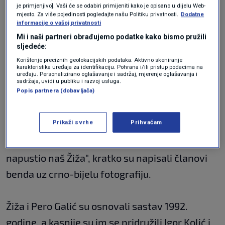
je primjenjivo]. Vaši će se odabiri primijeniti kako je opisano u dijelu Web-
mjesto. Za više pojedinosti pogledajte našu Politiku privatnosti.
Dodatne
informacije o vašoj privatnosti
Mi i naši partneri obrađujemo podatke kako bismo pružili
sljedeće:
Korištenje preciznih geolokacijskih podataka. Aktivno skeniranje
karakteristika uređaja za identifikaciju. Pohrana i/ili pristup podacima na
uređaju. Personalizirano oglašavanje i sadržaj, mjerenje oglašavanja i
sadržaja, uvidi u publiku i razvoj usluga.
Popis partnera (dobavljača)
Prikaži svrhe
Prihvaćam
"S velikom tugom i boli javljamo da nas je
napustio naš Žiža", kratko su napisali članovi
benda uz crno-bijelu fotografiju.
Žiža i Pero Galić su osnovali sastav 1992.
godine, a kasnije su im se pridružili Igor Kolić i