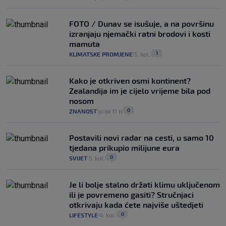
FOTO / Dunav se isušuje, a na površinu
izranjaju njemački ratni brodovi i kosti
mamuta
1
KLIMATSKE PROMJENE
5. kol.
|
|
Kako je otkriven osmi kontinent?
Zealandija im je cijelo vrijeme bila pod
nosom
0
ZNANOST
prije 11 h
|
|
Postavili novi radar na cesti, u samo 10
tjedana prikupio milijune eura
0
SVIJET
5. kol.
|
|
Je li bolje stalno držati klimu uključenom
ili je povremeno gasiti? Stručnjaci
otkrivaju kada ćete najviše uštedjeti
0
LIFESTYLE
4. kol.
|
|