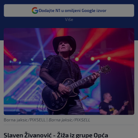
Dodajte N1 u omiljeni Google izvor
Više
Borna jaksic/PIXSELL
|
Borna jaksic/PIXSELL
Slaven Živanović - Žiža iz grupe Opća