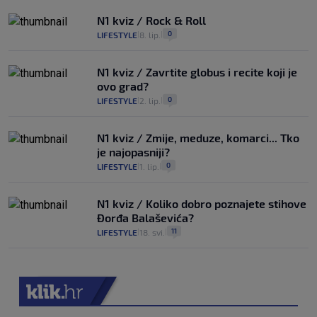
N1 kviz / Rock & Roll
0
LIFESTYLE
8. lip.
|
|
N1 kviz / Zavrtite globus i recite koji je
ovo grad?
0
LIFESTYLE
2. lip.
|
|
N1 kviz / Zmije, meduze, komarci... Tko
je najopasniji?
0
LIFESTYLE
1. lip.
|
|
N1 kviz / Koliko dobro poznajete stihove
Đorđa Balaševića?
11
LIFESTYLE
18. svi.
|
|