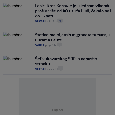
Lasić: Kroz Konavle je u jednom vikendu
prošlo više od 40 tisuća ljudi, čekalo se i
do 15 sati
0
VIJESTI
prije 1 h
|
|
Stotine maloljetnih migranata tumaraju
ulicama Ceute
0
SVIJET
prije 1 h
|
|
Šef vukovarskog SDP-a napustio
stranku
0
VIJESTI
prije 2 h
|
|
Oglas