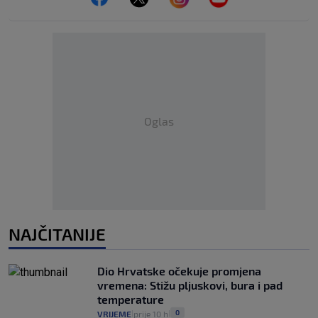
Oglas
NAJČITANIJE
Dio Hrvatske očekuje promjena
vremena: Stižu pljuskovi, bura i pad
temperature
0
VRIJEME
prije 10 h
|
|