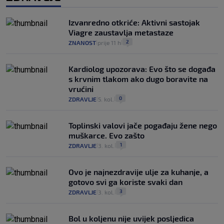
Izvanredno otkriće: Aktivni sastojak
Viagre zaustavlja metastaze
2
ZNANOST
prije 11 h
|
|
Kardiolog upozorava: Evo što se događa
s krvnim tlakom ako dugo boravite na
vrućini
0
ZDRAVLJE
5. kol.
|
|
Toplinski valovi jače pogađaju žene nego
muškarce. Evo zašto
1
ZDRAVLJE
3. kol.
|
|
Ovo je najnezdravije ulje za kuhanje, a
gotovo svi ga koriste svaki dan
3
ZDRAVLJE
3. kol.
|
|
Bol u koljenu nije uvijek posljedica