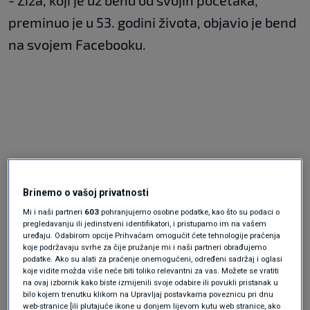
- Žiža, koji je uz bend od svojih početaka,
preminuo je u 53. godini života, objavio je bend
na svojem Facebooku.
Brinemo o vašoj privatnosti
Mi i naši partneri
603
pohranjujemo osobne podatke, kao što su podaci o
pregledavanju ili jedinstveni identifikatori, i pristupamo im na vašem
uređaju. Odabirom opcije Prihvaćam omogućit ćete tehnologije praćenja
koje podržavaju svrhe za čije pružanje mi i naši partneri obrađujemo
podatke. Ako su alati za praćenje onemogućeni, određeni sadržaj i oglasi
koje vidite možda više neće biti toliko relevantni za vas. Možete se vratiti
na ovaj izbornik kako biste izmijenili svoje odabire ili povukli pristanak u
bilo kojem trenutku klikom na Upravljaj postavkama poveznicu pri dnu
web-stranice [ili plutajuće ikone u donjem lijevom kutu web stranice, ako