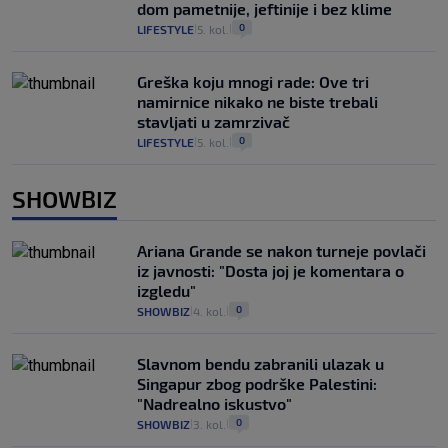
dom pametnije, jeftinije i bez klime
0
LIFESTYLE
5. kol.
|
|
Greška koju mnogi rade: Ove tri
namirnice nikako ne biste trebali
stavljati u zamrzivač
0
LIFESTYLE
5. kol.
|
|
SHOWBIZ
Ariana Grande se nakon turneje povlači
iz javnosti: "Dosta joj je komentara o
izgledu"
0
SHOWBIZ
4. kol.
|
|
Slavnom bendu zabranili ulazak u
Singapur zbog podrške Palestini:
"Nadrealno iskustvo"
0
SHOWBIZ
3. kol.
|
|