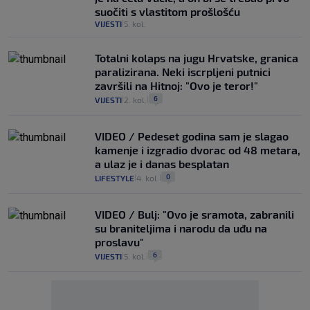
suočiti s vlastitom prošlošću
VIJESTI
5. kol.
|
Totalni kolaps na jugu Hrvatske, granica
paralizirana. Neki iscrpljeni putnici
završili na Hitnoj: "Ovo je teror!"
6
VIJESTI
2. kol.
|
|
VIDEO / Pedeset godina sam je slagao
kamenje i izgradio dvorac od 48 metara,
a ulaz je i danas besplatan
0
LIFESTYLE
4. kol.
|
|
VIDEO / Bulj: "Ovo je sramota, zabranili
su braniteljima i narodu da uđu na
proslavu"
6
VIJESTI
5. kol.
|
|