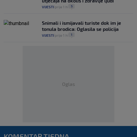
utjecaja na okoliš i zdravlje ljudi"
5
VIJESTI
prije 1 h
|
|
Snimali i ismijavali turiste dok im je
tonula brodica: Oglasila se policija
1
VIJESTI
prije 1 h
|
|
Oglas
KOMENTAR TJEDNA