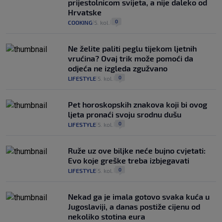
prijestolnicom svijeta, a nije daleko od
Hrvatske
0
COOKING
5. kol.
|
|
Ne želite paliti peglu tijekom ljetnih
vrućina? Ovaj trik može pomoći da
odjeća ne izgleda zgužvano
0
LIFESTYLE
5. kol.
|
|
Pet horoskopskih znakova koji bi ovog
ljeta pronaći svoju srodnu dušu
0
LIFESTYLE
5. kol.
|
|
Ruže uz ove biljke neće bujno cvjetati:
Evo koje greške treba izbjegavati
0
LIFESTYLE
5. kol.
|
|
Nekad ga je imala gotovo svaka kuća u
Jugoslaviji, a danas postiže cijenu od
nekoliko stotina eura