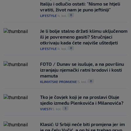
Italiju i odlučio ostati: "Nismo se htjeli
vratiti, život nam je puno jeftiniji"
0
LIFESTYLE
4. kol.
|
|
Je li bolje stalno držati klimu uključenom
ili je povremeno gasiti? Stručnjaci
otkrivaju kada ćete najviše uštedjeti
0
LIFESTYLE
4. kol.
|
|
FOTO / Dunav se isušuje, a na površinu
izranjaju njemački ratni brodovi i kosti
mamuta
0
KLIMATSKE PROMJENE
5. kol.
|
|
Tko je čovjek koji je na proslavi Oluje
sjedio između Plenkovića i Milanovića?
3
VIJESTI
5. kol.
|
|
Klasić: U Srbiji neće biti promjena jer im
je na čelu Vučić, a on bi se trebao prvo