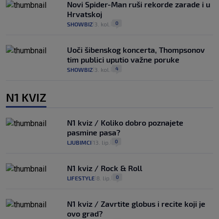
Novi Spider-Man ruši rekorde zarade i u
Hrvatskoj
0
SHOWBIZ
3. kol.
|
|
Uoči šibenskog koncerta, Thompsonov
tim publici uputio važne poruke
4
SHOWBIZ
3. kol.
|
|
N1 KVIZ
N1 kviz / Koliko dobro poznajete
pasmine pasa?
0
LJUBIMCI
13. lip.
|
|
N1 kviz / Rock & Roll
0
LIFESTYLE
8. lip.
|
|
N1 kviz / Zavrtite globus i recite koji je
ovo grad?