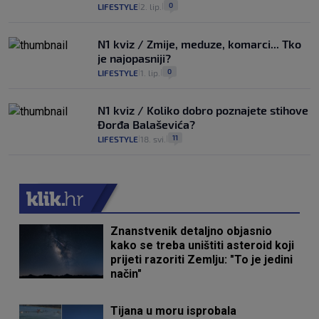
0
LIFESTYLE
2. lip.
|
|
N1 kviz / Zmije, meduze, komarci... Tko
je najopasniji?
0
LIFESTYLE
1. lip.
|
|
N1 kviz / Koliko dobro poznajete stihove
Đorđa Balaševića?
11
LIFESTYLE
18. svi.
|
|
Znanstvenik detaljno objasnio
kako se treba uništiti asteroid koji
prijeti razoriti Zemlju: "To je jedini
način"
Tijana u moru isprobala