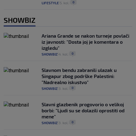
0
LIFESTYLE
5. kol.
|
|
SHOWBIZ
Ariana Grande se nakon turneje povlači
iz javnosti: "Dosta joj je komentara o
izgledu"
0
SHOWBIZ
4. kol.
|
|
Slavnom bendu zabranili ulazak u
Singapur zbog podrške Palestini:
"Nadrealno iskustvo"
0
SHOWBIZ
3. kol.
|
|
Slavni glazbenik progovorio o velikoj
borbi: "Ljudi su se dolazili oprostiti od
mene"
0
SHOWBIZ
3. kol.
|
|