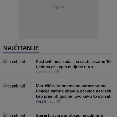
Oglas
NAJČITANIJE
Postavili novi radar na cesti, u samo 10
tjedana prikupio milijune eura
0
SVIJET
5. kol.
|
|
Marušić o kolonama na autocestama:
Policija satima obavlja očevide nesreća
kao prije 50 godina. Evo kako to ubrzati
6
VIJESTI
4. kol.
|
|
Stariji bračni par otišao na odmor u