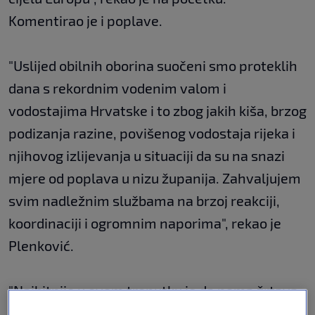
Komentirao je i poplave.
"Uslijed obilnih oborina suočeni smo proteklih
dana s rekordnim vodenim valom i
vodostajima Hrvatske i to zbog jakih kiša, brzog
podizanja razine, povišenog vodostaja rijeka i
njihovog izlijevanja u situaciji da su na snazi
mjere od poplava u nizu županija. Zahvaljujem
svim nadležnim službama na brzoj reakciji,
koordinaciji i ogromnim naporima", rekao je
Plenković.
"Najbitnije u ovom trenutku je da nema žrtava.
U mnogim situacijama ovo su zaista rekordni,