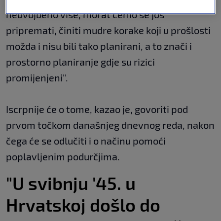
nedvojbeno više, morat ćemo se još
pripremati, činiti mudre korake koji u prošlosti
možda i nisu bili tako planirani, a to znači i
prostorno planiranje gdje su rizici
promijenjeni''.
Iscrpnije će o tome, kazao je, govoriti pod
prvom točkom današnjeg dnevnog reda, nakon
čega će se odlučiti i o načinu pomoći
poplavljenim podurčjima.
"U svibnju '45. u
Hrvatskoj došlo do