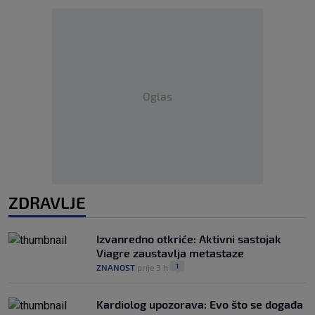
Oglas
ZDRAVLJE
Izvanredno otkriće: Aktivni sastojak
Viagre zaustavlja metastaze
1
ZNANOST
prije 3 h
|
|
Kardiolog upozorava: Evo što se događa