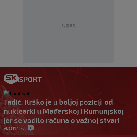
Oglas
SPORT
Tadić: Krško je u boljoj poziciji od
nuklearki u Mađarskoj i Rumunjskoj
jer se vodilo računa o važnoj stvari
5
VIJESTI
4. kol.
|
|