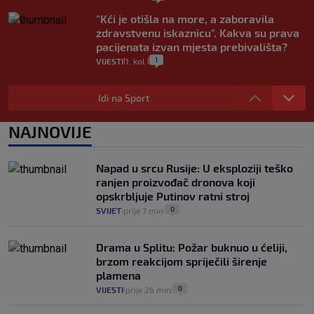
"Kći je otišla na more, a zaboravila
zdravstvenu iskaznicu". Kakva su prava
pacijenata izvan mjesta prebivališta?
1
VIJESTI
1. kol.
|
|
Provjerili smo "što ćemo onda" ako
Plenković na 15 dana ukine mjere: "Ne bi
Idi na Sport
se dogodilo ništa. Vlada se zaljubila u te
intervencije"
NAJNOVIJE
25
VIJESTI
30. srp.
|
|
Analitičar o Mostu: Oni su u yin-yang
Napad u srcu Rusije: U eksploziji teško
poziciji i imaju drugog najpoznatijeg
ranjen proizvođač dronova koji
bravara u povijesti Hrvatske
opskrbljuje Putinov ratni stroj
16
VIJESTI
30. srp.
|
|
0
SVIJET
prije 7 min
|
|
Drama u Splitu: Požar buknuo u ćeliji,
brzom reakcijom spriječili širenje
plamena
0
VIJESTI
prije 26 min
|
|