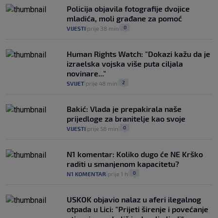
Policija objavila fotografije dvojice
mladića, moli građane za pomoć
0
VIJESTI
prije 38 min
|
|
Human Rights Watch: "Dokazi kažu da je
izraelska vojska više puta ciljala
novinare..."
2
SVIJET
prije 48 min
|
|
Bakić: Vlada je prepakirala naše
prijedloge za branitelje kao svoje
0
VIJESTI
prije 58 min
|
|
N1 komentar: Koliko dugo će NE Krško
raditi u smanjenom kapacitetu?
0
N1 KOMENTAR
prije 1 h
|
|
USKOK objavio nalaz u aferi ilegalnog
otpada u Lici: "Prijeti širenje i povećanje