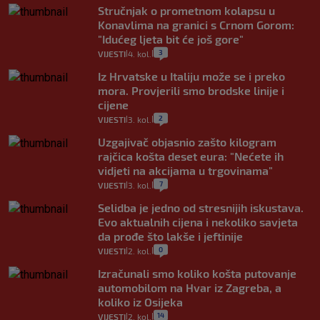
Stručnjak o prometnom kolapsu u
Konavlima na granici s Crnom Gorom:
"Idućeg ljeta bit će još gore"
3
VIJESTI
4. kol.
|
|
Iz Hrvatske u Italiju može se i preko
mora. Provjerili smo brodske linije i
cijene
2
VIJESTI
3. kol.
|
|
Uzgajivač objasnio zašto kilogram
rajčica košta deset eura: "Nećete ih
vidjeti na akcijama u trgovinama"
7
VIJESTI
3. kol.
|
|
Selidba je jedno od stresnijih iskustava.
Evo aktualnih cijena i nekoliko savjeta
da prođe što lakše i jeftinije
0
VIJESTI
2. kol.
|
|
Izračunali smo koliko košta putovanje
automobilom na Hvar iz Zagreba, a
koliko iz Osijeka
14
VIJESTI
2. kol.
|
|