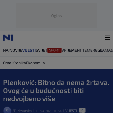
Oglas
NAJNOVIJE
VIJESTI
SVIJET
VRIJEME
N1 TEME
REGIJA
MAG
Crna Kronika
Ekonomija
Plenković: Bitno da nema žrtava.
Ovog će u budućnosti biti
nedvojbeno više
0
N1 Hrvatska
VIJESTI
19. svi. 2023. 09:54
|
|
|