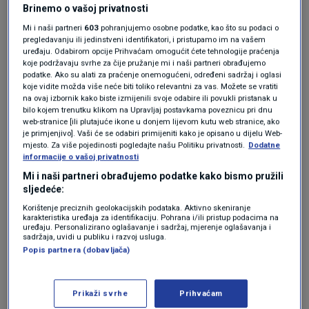
Brinemo o vašoj privatnosti
nezabilježeni vodostaji rijeka. U susjednoj Italiji
Mi i naši partneri
603
pohranjujemo osobne podatke, kao što su podaci o
čak 12 rijeka se izlilo iz korita, 13 ljudi je
pregledavanju ili jedinstveni identifikatori, i pristupamo im na vašem
uređaju. Odabirom opcije Prihvaćam omogućit ćete tehnologije praćenja
poginulo, 20 tisuća je evakuirano, to znači da
koje podržavaju svrhe za čije pružanje mi i naši partneri obrađujemo
podatke. Ako su alati za praćenje onemogućeni, određeni sadržaj i oglasi
smo iz te optike u boljoj poziciji", poručio je
koje vidite možda više neće biti toliko relevantni za vas. Možete se vratiti
na ovaj izbornik kako biste izmijenili svoje odabire ili povukli pristanak u
premijer.
bilo kojem trenutku klikom na Upravljaj postavkama poveznicu pri dnu
web-stranice [ili plutajuće ikone u donjem lijevom kutu web stranice, ako
je primjenjivo]. Vaši će se odabiri primijeniti kako je opisano u dijelu Web-
mjesto. Za više pojedinosti pogledajte našu Politiku privatnosti.
Dodatne
Najavio je pomoć stradalim županijama.
informacije o vašoj privatnosti
Mi i naši partneri obrađujemo podatke kako bismo pružili
sljedeće:
Upozorio je na problem klimatskih promjena:
Korištenje preciznih geolokacijskih podataka. Aktivno skeniranje
"Ovakve ekstremne oborine su neobične za
karakteristika uređaja za identifikaciju. Pohrana i/ili pristup podacima na
uređaju. Personalizirano oglašavanje i sadržaj, mjerenje oglašavanja i
sadržaja, uvidi u publiku i razvoj usluga.
ovaj dio Europa u ovo doba godine. To je znak
Popis partnera (dobavljača)
sve brzih i razornijih klimatskih promjena koje
pogađaju cijeli svijet, donose više suša, požara,
Prikaži svrhe
Prihvaćam
a i poplava. Ovoga će u budućnosti biti