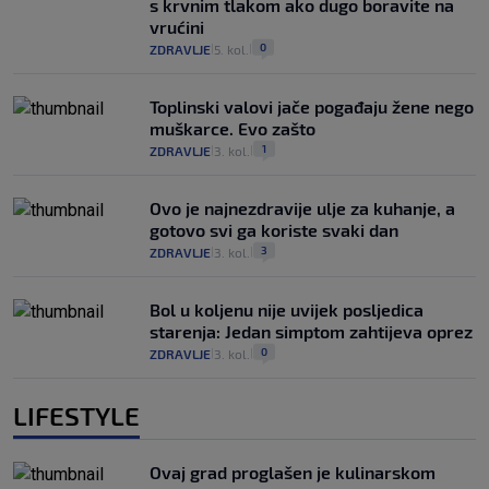
s krvnim tlakom ako dugo boravite na
vrućini
0
ZDRAVLJE
5. kol.
|
|
Toplinski valovi jače pogađaju žene nego
muškarce. Evo zašto
1
ZDRAVLJE
3. kol.
|
|
Ovo je najnezdravije ulje za kuhanje, a
gotovo svi ga koriste svaki dan
3
ZDRAVLJE
3. kol.
|
|
Bol u koljenu nije uvijek posljedica
starenja: Jedan simptom zahtijeva oprez
0
ZDRAVLJE
3. kol.
|
|
LIFESTYLE
Ovaj grad proglašen je kulinarskom