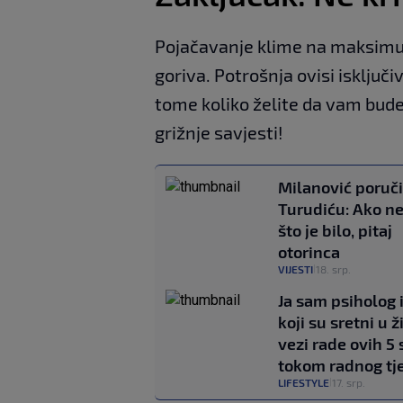
Pojačavanje klime na maksimu
goriva. Potrošnja ovisi isključ
tome koliko želite da vam bude
grižnje savjesti!
Milanović poruč
Turudiću: Ako n
što je bilo, pitaj
otorinca
VIJESTI
18. srp.
|
Ja sam psiholog i
koji su sretni u ž
vezi rade ovih 5 
tokom radnog tj
LIFESTYLE
17. srp.
|