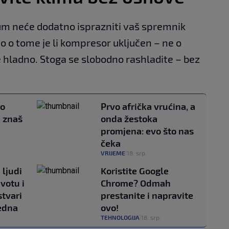
m neće dodatno isprazniti vaš spremnik
ivo o tome je li kompresor uključen – ne o
 hladno. Stoga se slobodno rashladite – bez
io
Prvo afrička vrućina, a
e znaš
onda žestoka
promjena: evo što nas
čeka
VRIJEME
18. srp.
|
 ljudi
Koristite Google
ivotu i
Chrome? Odmah
stvari
prestanite i napravite
edna
ovo!
TEHNOLOGIJA
18. srp.
|