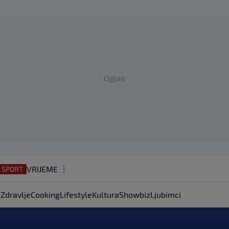
Oglas
VRIJEME
N1 TEME
a
Zdravlje
Cooking
Lifestyle
Kultura
Showbiz
Ljubimci
REGIJA