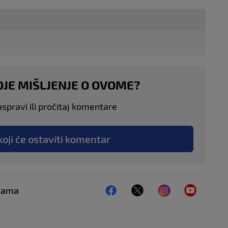
OJE MIŠLJENJE O OVOME?
aspravi ili pročitaj komentare
koji će ostaviti komentar
ežama