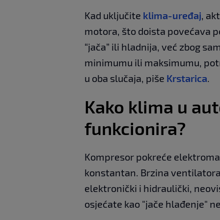
Kad uključite
klima-uređaj
, ak
motora, što doista povećava pot
“jača” ili hladnija, već zbog s
minimumu ili maksimumu, potro
u oba slučaja, piše
Krstarica
.
Kako klima u au
funkcionira?
Kompresor pokreće elektromagn
konstantan. Brzina ventilator
elektronički i hidraulički, neo
osjećate kao "jače hlađenje" n