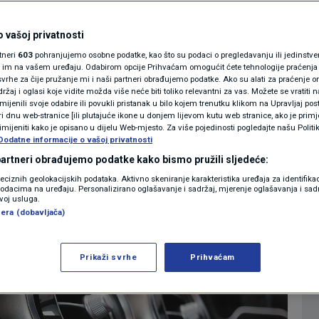
MAGAZIN
ima u autu na
N1 KOMENTAR
 vašoj privatnosti
rtneri
603
pohranjujemo osobne podatke, kao što su podaci o pregledavanju ili jedinstveni 
sta više goriva
KOLUMNE
o im na vašem uređaju. Odabirom opcije Prihvaćam omogućit ćete tehnologije praćenja
vrhe za čije pružanje mi i naši partneri obrađujemo podatke. Ako su alati za praćenje
žaj i oglasi koje vidite možda više neće biti toliko relevantni za vas. Možete se vratiti n
N1(DIS)INFO
zmijenili svoje odabire ili povukli pristanak u bilo kojem trenutku klikom na Upravljaj p
0
AUTO
komentara
|
|
i dnu web-stranice [ili plutajuće ikone u donjem lijevom kutu web stranice, ako je primje
KLIMATSKE PROMJENE
rimijeniti kako je opisano u dijelu Web-mjesto. Za više pojedinosti pogledajte našu Politi
Dodatne informacije o vašoj privatnosti
FOTO
 partneri obrađujemo podatke kako bismo pružili sljedeće:
Više
reciznih geolokacijskih podataka. Aktivno skeniranje karakteristika uređaja za identifika
p podacima na uređaju. Personalizirano oglašavanje i sadržaj, mjerenje oglašavanja i sadr
VIDEO
zvoj usluga.
era (dobavljača)
Prikaži svrhe
Prihvaćam