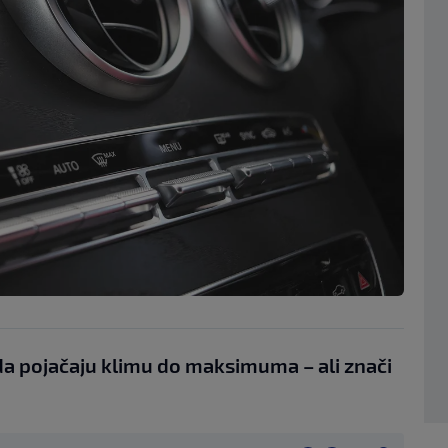
 da pojačaju klimu do maksimuma – ali znači