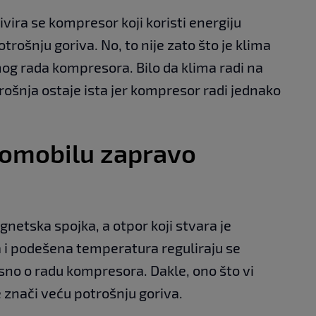
tivira se kompresor koji koristi energiju
rošnju goriva. No, to nije zato što je klima
amog rada kompresora. Bilo da klima radi na
šnja ostaje ista jer kompresor radi jednako
tomobilu zapravo
etska spojka, a otpor koji stvara je
a i podešena temperatura reguliraju se
visno o radu kompresora. Dakle, ono što vi
e znači veću potrošnju goriva.