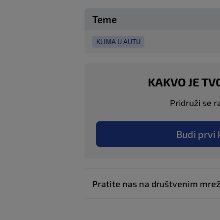
Teme
KLIMA U AUTU
KAKVO JE TV
Pridruži se r
Budi prvi 
Pratite nas na društvenim mr