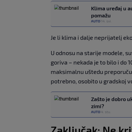
Klima uređaj u au
pomažu
AUTO
14. svi.
|
Je li klima i dalje neprijatelj 
U odnosu na starije modele, s
goriva – nekada je to bilo i do 
maksimalnu uštedu preporučuje
potrebno, osobito u gradskoj vo
Zašto je dobro uk
zimi?
AUTO
4. stu.
|
Zaključak: Ne kr