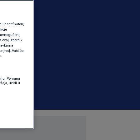
identifikatori,
 koje
 onemogućeni,
a ovaj izbornik
ostavkama
njivo]. Vaši će
ku
ciju. Pohrana
žaja, uvidi u