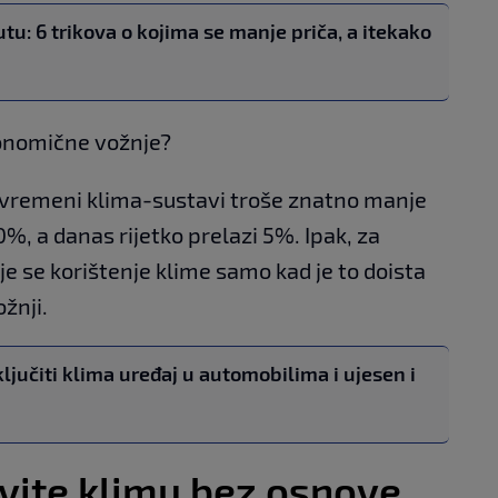
tu: 6 trikova o kojima se manje priča, a itekako
ekonomične vožnje?
uvremeni klima-sustavi troše znatno manje
10%, a danas rijetko prelazi 5%. Ipak, za
 se korištenje klime samo kad je to doista
žnji.
ljučiti klima uređaj u automobilima i ujesen i
ivite klimu bez osnove