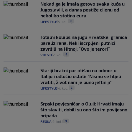
Nekad ga je imala gotovo svaka kuća u
Jugoslaviji, a danas postiže cijenu od
nekoliko stotina eura
0
LIFESTYLE
5. kol.
|
|
Totalni kolaps na jugu Hrvatske, granica
paralizirana. Neki iscrpljeni putnici
završili na Hitnoj: "Ovo je teror!"
8
VIJESTI
2. kol.
|
|
Stariji bračni par otišao na odmor u
Italiju i odlučio ostati: "Nismo se htjeli
vratiti, život nam je puno jeftiniji"
2
LIFESTYLE
4. kol.
|
|
Srpski povjesničar o Oluji: Hrvati imaju
što slaviti, dobili su ono što im povijesno
pripada
4
REGIJA
6. kol.
|
|