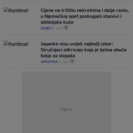
Cijene na tržištu nekretnina i dalje rastu,
u Njemačkoj opet poskupjeli stanovi i
obiteljske kuće
0
SVIJET
6. kol.
|
|
Japanke nisu uvijek najbolji izbor:
Stručnjaci otkrivaju koja je ljetna obuća
bolja za stopala
0
LIFESTYLE
6. kol.
|
|
Oglas