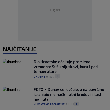
Oglas
NAJČITANIJE
Dio Hrvatske očekuje promjena
vremena: Stižu pljuskovi, bura i pad
temperature
0
VRIJEME
6. kol.
|
|
FOTO / Dunav se isušuje, a na površinu
izranjaju njemački ratni brodovi i kosti
mamuta
1
KLIMATSKE PROMJENE
5. kol.
|
|