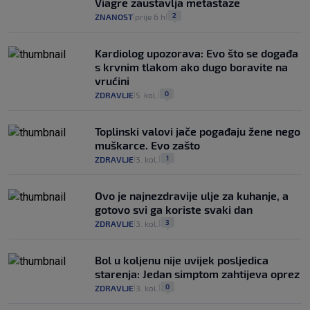
Viagre zaustavlja metastaze
2
ZNANOST
prije 6 h
|
|
Kardiolog upozorava: Evo što se događa
s krvnim tlakom ako dugo boravite na
vrućini
0
ZDRAVLJE
5. kol.
|
|
Toplinski valovi jače pogađaju žene nego
muškarce. Evo zašto
1
ZDRAVLJE
3. kol.
|
|
Ovo je najnezdravije ulje za kuhanje, a
gotovo svi ga koriste svaki dan
3
ZDRAVLJE
3. kol.
|
|
Bol u koljenu nije uvijek posljedica
starenja: Jedan simptom zahtijeva oprez
0
ZDRAVLJE
3. kol.
|
|