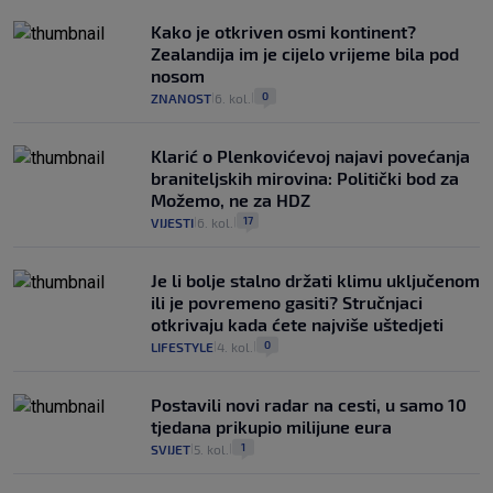
Kako je otkriven osmi kontinent?
Zealandija im je cijelo vrijeme bila pod
nosom
0
ZNANOST
6. kol.
|
|
Klarić o Plenkovićevoj najavi povećanja
braniteljskih mirovina: Politički bod za
Možemo, ne za HDZ
17
VIJESTI
6. kol.
|
|
Je li bolje stalno držati klimu uključenom
ili je povremeno gasiti? Stručnjaci
otkrivaju kada ćete najviše uštedjeti
0
LIFESTYLE
4. kol.
|
|
Postavili novi radar na cesti, u samo 10
tjedana prikupio milijune eura
1
SVIJET
5. kol.
|
|