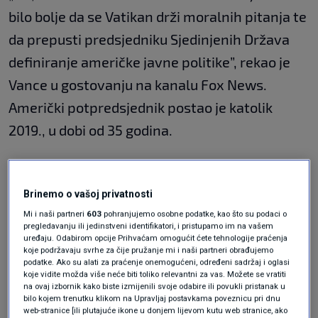
bilo bolje da se Vatikan drži moralnih pitanja te
da prepusti predsjedniku Sjedinjenih Država
definiranje američke javne politike”, rekao je
Vance u gostovanju na kanalu Fox News.
Američki potpredsjednik postao je katolik
2019., u dobi od 35 godina.
Trump je u nedjelju napao Lava XIV., nazvavši
ga „slabim” po pitanju kriminala i „užasnim” na
Brinemo o vašoj privatnosti
području vanjske politike.
Mi i naši partneri
603
pohranjujemo osobne podatke, kao što su podaci o
pregledavanju ili jedinstveni identifikatori, i pristupamo im na vašem
uređaju. Odabirom opcije Prihvaćam omogućit ćete tehnologije praćenja
Papa mu je odgovorio u nedjelju, naglašavajući
koje podržavaju svrhe za čije pružanje mi i naši partneri obrađujemo
podatke. Ako su alati za praćenje onemogućeni, određeni sadržaj i oglasi
da „ne želi ulaziti u raspravu s republikancem” i
koje vidite možda više neće biti toliko relevantni za vas. Možete se vratiti
da se "ne boji" američke vlade.
na ovaj izbornik kako biste izmijenili svoje odabire ili povukli pristanak u
bilo kojem trenutku klikom na Upravljaj postavkama poveznicu pri dnu
web-stranice [ili plutajuće ikone u donjem lijevom kutu web stranice, ako