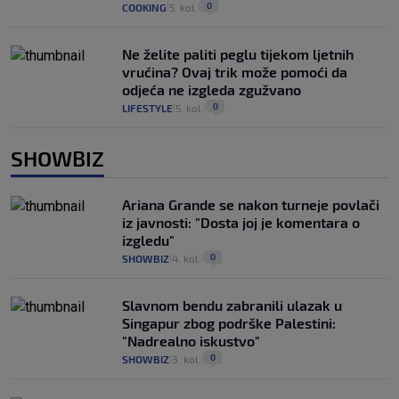
0
COOKING
5. kol.
|
|
Ne želite paliti peglu tijekom ljetnih
vrućina? Ovaj trik može pomoći da
odjeća ne izgleda zgužvano
0
LIFESTYLE
5. kol.
|
|
SHOWBIZ
Ariana Grande se nakon turneje povlači
iz javnosti: "Dosta joj je komentara o
izgledu"
0
SHOWBIZ
4. kol.
|
|
Slavnom bendu zabranili ulazak u
Singapur zbog podrške Palestini:
"Nadrealno iskustvo"
0
SHOWBIZ
3. kol.
|
|