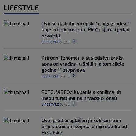
LIFESTYLE
Ovo su najbolji europski "drugi gradovi"
koje vrijedi posjetiti. Među njima i jedan
hrvatski
0
LIFESTYLE
6. kol.
|
|
Prirodni fenomen u susjedstvu pruža
spas od vrućina, u špilji tijekom cijele
godine 11 stupnjeva
0
LIFESTYLE
6. kol.
|
|
FOTO, VIDEO/ Kupanje s konjima hit
među turistima na hrvatskoj obali
1
LIFESTYLE
6. kol.
|
|
Ovaj grad proglašen je kulinarskom
prijestolnicom svijeta, a nije daleko od
Hrvatske