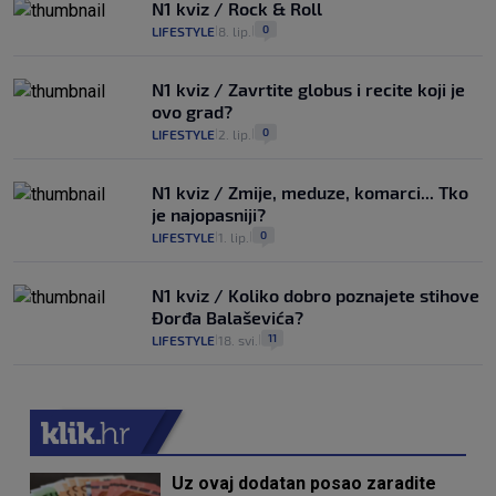
N1 kviz / Rock & Roll
0
LIFESTYLE
8. lip.
|
|
N1 kviz / Zavrtite globus i recite koji je
ovo grad?
0
LIFESTYLE
2. lip.
|
|
N1 kviz / Zmije, meduze, komarci... Tko
je najopasniji?
0
LIFESTYLE
1. lip.
|
|
N1 kviz / Koliko dobro poznajete stihove
Đorđa Balaševića?
11
LIFESTYLE
18. svi.
|
|
Uz ovaj dodatan posao zaradite