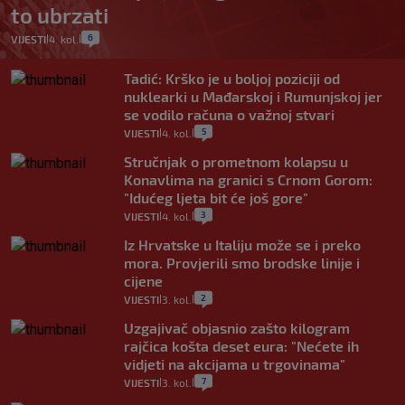
to ubrzati
6
VIJESTI
4. kol.
|
|
Tadić: Krško je u boljoj poziciji od
nuklearki u Mađarskoj i Rumunjskoj jer
se vodilo računa o važnoj stvari
5
VIJESTI
4. kol.
|
|
Stručnjak o prometnom kolapsu u
Konavlima na granici s Crnom Gorom:
"Idućeg ljeta bit će još gore"
3
VIJESTI
4. kol.
|
|
Iz Hrvatske u Italiju može se i preko
mora. Provjerili smo brodske linije i
cijene
2
VIJESTI
3. kol.
|
|
Uzgajivač objasnio zašto kilogram
rajčica košta deset eura: "Nećete ih
vidjeti na akcijama u trgovinama"
7
VIJESTI
3. kol.
|
|