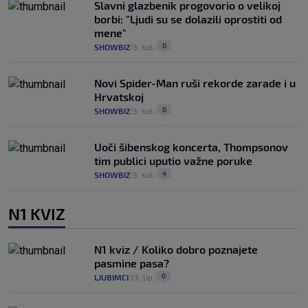
Slavni glazbenik progovorio o velikoj
borbi: "Ljudi su se dolazili oprostiti od
mene"
0
SHOWBIZ
3. kol.
|
|
Novi Spider-Man ruši rekorde zarade i u
Hrvatskoj
0
SHOWBIZ
3. kol.
|
|
Uoči šibenskog koncerta, Thompsonov
tim publici uputio važne poruke
4
SHOWBIZ
3. kol.
|
|
N1 KVIZ
N1 kviz / Koliko dobro poznajete
pasmine pasa?
0
LJUBIMCI
13. lip.
|
|