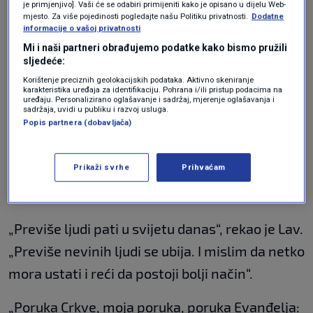
„Ne mislim da se poruka Evanđelja treba
je primjenjivo]. Vaši će se odabiri primijeniti kako je opisano u dijelu Web-
mjesto. Za više pojedinosti pogledajte našu Politiku privatnosti.
Dodatne
zloupotrijebiti na način na koji to neki ljudi
informacije o vašoj privatnosti
čine", rekao je Papa, aludirajući na američkog
Mi i naši partneri obrađujemo podatke kako bismo pružili
sljedeće:
predsjednika.
Korištenje preciznih geolokacijskih podataka. Aktivno skeniranje
karakteristika uređaja za identifikaciju. Pohrana i/ili pristup podacima na
uređaju. Personalizirano oglašavanje i sadržaj, mjerenje oglašavanja i
"Nastavit ću glasno govoriti protiv rata,
sadržaja, uvidi u publiku i razvoj usluga.
Popis partnera (dobavljača)
nastojeći promicati mir, promicati dijalog i
multilateralne odnose među državama kako
Prikaži svrhe
Prihvaćam
bih tražio pravedna rješenja za probleme",
rekao je prvi papa iz Sjedinjenih Država.
„Previše ljudi pati u svijetu danas“, rekao je Lav.
„Previše nevinih ljudi se ubija. I mislim da netko
mora ustati i reći da postoji bolji način“.
„Poruka Crkve, moja poruka, poruka Evanđelja: