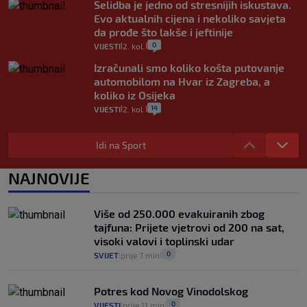
Selidba je jedno od stresnijih iskustava.
Evo aktualnih cijena i nekoliko savjeta
da prođe što lakše i jeftinije
0
VIJESTI
2. kol.
|
|
Izračunali smo koliko košta putovanje
automobilom na Hvar iz Zagreba, a
koliko iz Osijeka
14
VIJESTI
2. kol.
|
|
"Kći je otišla na more, a zaboravila
zdravstvenu iskaznicu". Kakva su prava
Idi na Sport
pacijenata izvan mjesta prebivališta?
1
VIJESTI
1. kol.
NAJNOVIJE
|
|
Provjerili smo "što ćemo onda" ako
Plenković na 15 dana ukine mjere: "Ne bi
Više od 250.000 evakuiranih zbog
se dogodilo ništa. Vlada se zaljubila u te
tajfuna: Prijete vjetrovi od 200 na sat,
intervencije"
visoki valovi i toplinski udar
25
VIJESTI
30. srp.
|
|
0
SVIJET
prije 7 min
|
|
Potres kod Novog Vinodolskog
0
VIJESTI
prije 11 min
|
|