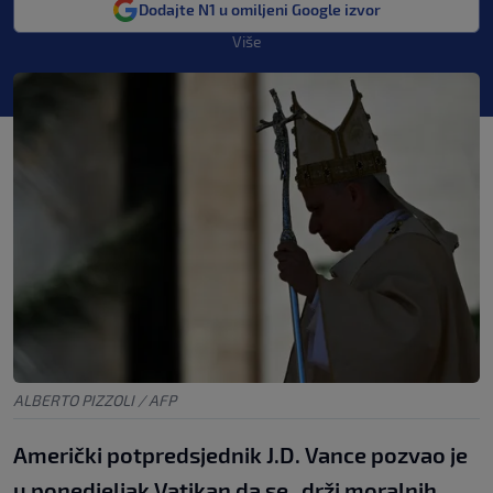
Dodajte N1 u omiljeni Google izvor
Više
ALBERTO PIZZOLI / AFP
Američki potpredsjednik J.D. Vance pozvao je
u ponedjeljak Vatikan da se „drži moralnih