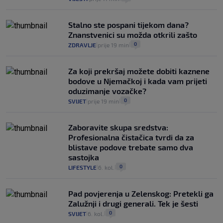
Stalno ste pospani tijekom dana?
Znanstvenici su možda otkrili zašto
0
ZDRAVLJE
prije 19 min
|
|
Za koji prekršaj možete dobiti kaznene
bodove u Njemačkoj i kada vam prijeti
oduzimanje vozačke?
0
SVIJET
prije 19 min
|
|
Zaboravite skupa sredstva:
Profesionalna čistačica tvrdi da za
blistave podove trebate samo dva
sastojka
0
LIFESTYLE
6. kol.
|
|
Pad povjerenja u Zelenskog: Pretekli ga
Zalužnji i drugi generali. Tek je šesti
0
SVIJET
6. kol.
|
|