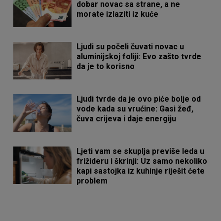
dobar novac sa strane, a ne
morate izlaziti iz kuće
Ljudi su počeli čuvati novac u
aluminijskoj foliji: Evo zašto tvrde
da je to korisno
Ljudi tvrde da je ovo piće bolje od
vode kada su vrućine: Gasi žeđ,
čuva crijeva i daje energiju
Ljeti vam se skuplja previše leda u
frižideru i škrinji: Uz samo nekoliko
kapi sastojka iz kuhinje riješit ćete
problem