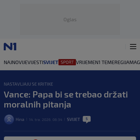
Oglas
NAJNOVIJE
VIJESTI
SVIJET
VRIJEME
N1 TEME
REGIJA
MAG
NASTAVLJAJU SE KRITIKE
Vance: Papa bi se trebao držati
moralnih pitanja
5
Hina
SVIJET
14. tra. 2026. 06:34
|
|
|