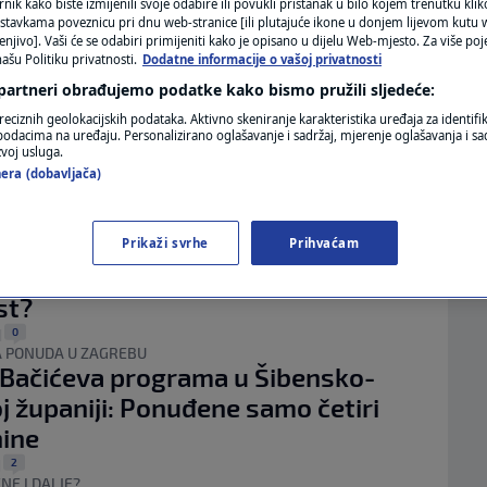
MAGAZIN
rnik kako biste izmijenili svoje odabire ili povukli pristanak u bilo kojem trenutku kl
OTVRDA
stavkama poveznicu pri dnu web-stranice [ili plutajuće ikone u donjem lijevom kutu w
Bačić: Radovi na rušenju Vjesnika
enjivo]. Vaši će se odabiri primijeniti kako je opisano u dijelu Web-mjesto. Za više poj
N1 KOMENTAR
ašu Politiku privatnosti.
Dodatne informacije o vašoj privatnosti
šeni
 partneri obrađujemo podatke kako bismo pružili sljedeće:
KOLUMNE
0
.
|
reciznih geolokacijskih podataka. Aktivno skeniranje karakteristika uređaja za identifi
ENJA
p podacima na uređaju. Personalizirano oglašavanje i sadržaj, mjerenje oglašavanja i sad
prvi ugovori za Program priuštivog
N1(DIS)INFO
zvoj usluga.
objavljena konačna lista
era (dobavljača)
KLIMATSKE PROMJENE
0
|
ENIH ZAHTJEVA
avio liste reda prvenstva za
FOTO
Prikaži svrhe
Prihvaćam
imce: Tko je odbijen, a tko imao
VIDEO
st?
0
|
A PONUDA U ZAGREBU
 Bačićeva programa u Šibensko-
j županiji: Ponuđene samo četiri
ine
2
|
ENE I DALJE?