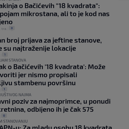
akinja o Bačićevih "18 kvadrata":
 pojam mikrostana, ali to je kod nas
jeno
0
. tra.
|
 broj prijava za jeftine stanove,
e su najtraženije lokacije
1
.
|
AJAM STANOVA
ak o Bačićevih '18 kvadrata': Može
voriti jer nismo propisali
ljivu stambenu površinu
1
|
IUŠTIVOG NAJMA
avni poziv za najmoprimce, u ponudi
retnina, odbijeno ih je čak 575
0
|
OM STANOVANJU
 APN-u: Za mladu osobu 18 kvadrata