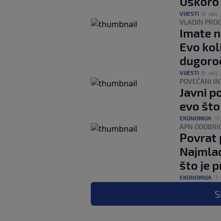
Uskoro 
VIJESTI
|
8. velj.
VLADIN PRO
Imate n
Evo kol
dugoro
VIJESTI
|
6. velj.
POVEĆANI I
Javni po
evo što
EKONOMIJA
|
17.
APN ODOBRIO
Povrat 
Najmlađ
što je 
EKONOMIJA
|
7. 
S