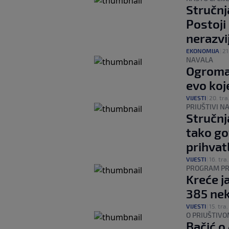
Stručnj
Postoji
nerazvi
EKONOMIJA
|
21
NAVALA
Ogroman
evo koj
VIJESTI
|
20. tra
PRIUŠTIVI N
Stručnj
tako go
prihvat
VIJESTI
|
16. tra.
PROGRAM PR
Kreće j
385 nek
VIJESTI
|
15. tra.
O PRIUŠTIV
Bačić o