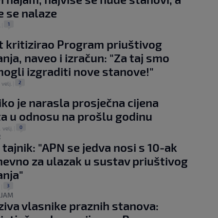
e se nalaze
1
.
|
t kritizirao Program priuštivog
nja, naveo i izračun: "Za taj smo
ogli izgraditi nove stanove!"
2
 velj.
|
iko je narasla prosječna cijena
a u odnosu na prošlu godinu
0
. velj.
|
R
 tajnik: "APN se jedva nosi s 10-ak
nevno za ulazak u sustav priuštivog
nja"
3
.
|
AJAM
iva vlasnike praznih stanova: