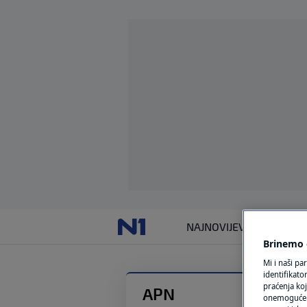
NAJNOVIJE
VIJESTI
SVIJET
Brinemo o
Mi i naši pa
identifikat
praćenja koj
APN
onemogućeni,