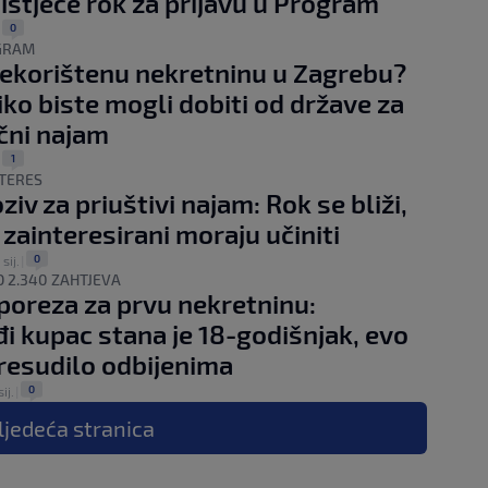
istječe rok za prijavu u Program
0
|
GRAM
ekorištenu nekretninu u Zagrebu?
iko biste mogli dobiti od države za
čni najam
1
|
NTERES
ziv za priuštivi najam: Rok se bliži,
 zainteresirani moraju učiniti
0
 sij.
|
 2.340 ZAHTJEVA
poreza za prvu nekretninu:
i kupac stana je 18-godišnjak, evo
presudilo odbijenima
0
sij.
|
ljedeća
stranica