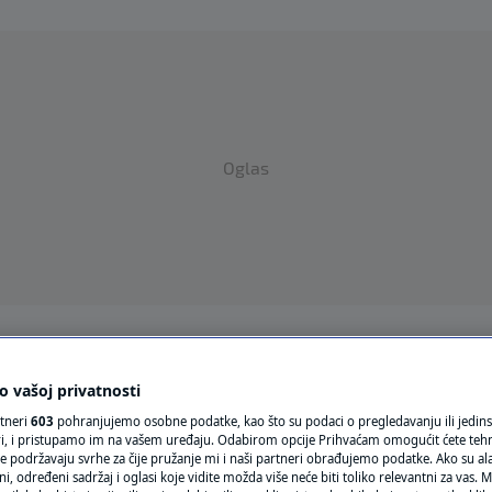
Oglas
VRIJEME
 vašoj privatnosti
N1 TEME
rtneri
603
pohranjujemo osobne podatke, kao što su podaci o pregledavanju ili jedins
ori, i pristupamo im na vašem uređaju. Odabirom opcije Prihvaćam omogućit ćete teh
REGIJA
e podržavaju svrhe za čije pružanje mi i naši partneri obrađujemo podatke. Ako su ala
 određeni sadržaj i oglasi koje vidite možda više neće biti toliko relevantni za vas. Mo