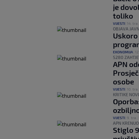
je dovo
toliko
VIJESTI
|
14. tra.
OBJAVA JAV
Uskoro 
program
EKONOMIJA
|
12
5280 ZAHTJ
APN od
Prosječ
osobe
VIJESTI
|
10. tra.
KRITIKE NO
Oporba:
ozbiljn
VIJESTI
|
9. tra.
|
APN KRENUO
Stiglo 
priušti