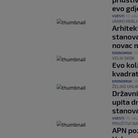
evo gdj
VIJESTI
|
13. ožu
JANKO KRALJ
Arhitek
stanova
novac m
EKONOMIJA
|
17.
VELIK SKOK
Evo kol
kvadrat
EKONOMIJA
|
10
ŽELJKO UHLI
Državni
upita d
stanova
VIJESTI
|
10. velj
PRIUŠTIVI N
APN poz