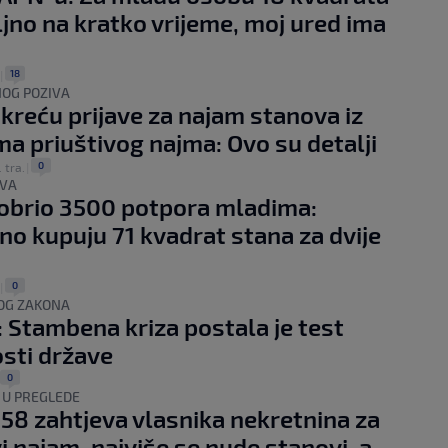
ljno na kratko vrijeme, moj ured ima
18
|
NOG POZIVA
kreću prijave za najam stanova iz
a priuštivog najma: Ovo su detalji
0
. tra.
|
EVA
obrio 3500 potpora mladima:
no kupuju 71 kvadrat stana za dvije
0
|
VOG ZAKONA
 Stambena kriza postala je test
osti države
0
 U PREGLEDE
958 zahtjeva vlasnika nekretnina za
vi najam, najviše se nude stanovi, a