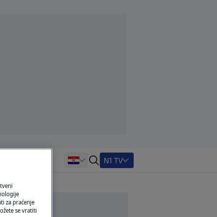
N1 TV
tveni
nologije
ti za praćenje
žete se vratiti