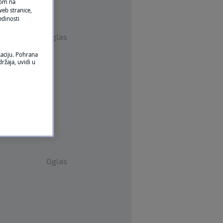
ikom na
eb stranice,
edinosti
Oglas
kaciju. Pohrana
ržaja, uvidi u
Oglas