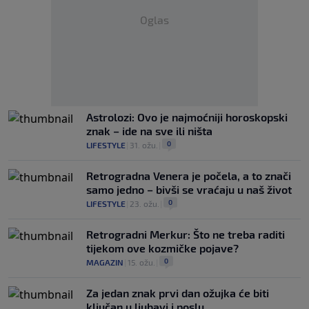
Oglas
Astrolozi: Ovo je najmoćniji horoskopski
znak – ide na sve ili ništa
0
LIFESTYLE
|
31. ožu.
|
Retrogradna Venera je počela, a to znači
samo jedno – bivši se vraćaju u naš život
0
LIFESTYLE
|
23. ožu.
|
Retrogradni Merkur: Što ne treba raditi
tijekom ove kozmičke pojave?
0
MAGAZIN
|
15. ožu.
|
Za jedan znak prvi dan ožujka će biti
ključan u ljubavi i poslu