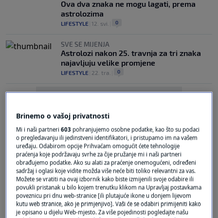
Ova dva znaka ne mogu lagati, prema
astrolozima
0
LIFESTYLE
|
12. svi.
|
SVE SE MIJENJA
Astrolozi nakon 25. travnja za tri znaka
najavljuju velike promjene
0
LIFESTYLE
|
22. tra.
|
Brinemo o vašoj privatnosti
Mi i naši partneri
603
pohranjujemo osobne podatke, kao što su podaci
o pregledavanju ili jedinstveni identifikatori, i pristupamo im na vašem
uređaju. Odabirom opcije Prihvaćam omogućit ćete tehnologije
Oglas
praćenja koje podržavaju svrhe za čije pružanje mi i naši partneri
obrađujemo podatke. Ako su alati za praćenje onemogućeni, određeni
sadržaj i oglasi koje vidite možda više neće biti toliko relevantni za vas.
Možete se vratiti na ovaj izbornik kako biste izmijenili svoje odabire ili
povukli pristanak u bilo kojem trenutku klikom na Upravljaj postavkama
poveznicu pri dnu web-stranice [ili plutajuće ikone u donjem lijevom
kutu web stranice, ako je primjenjivo]. Vaši će se odabiri primijeniti kako
je opisano u dijelu Web-mjesto. Za više pojedinosti pogledajte našu
ŠTO VAS ČEKA?