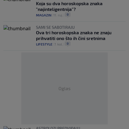
Koja su dva horoskopska znaka
"najinteligentnija"?
0
MAGAZIN
|
11. ruj.
|
SAMI SE SABOTIRAJU
Ova tri horoskopska znaka ne znaju
prihvatiti ono što ih čini sretnima
0
LIFESTYLE
|
7. kol.
|
Oglas
ASTROLOZI PREDVIĐAJU