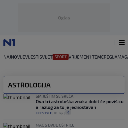
Oglas
NAJNOVIJE
VIJESTI
SVIJET
VRIJEME
N1 TEME
REGIJA
MAG
ASTROLOGIJA
SMIJEŠI IM SE SREĆA
Ova tri astrološka znaka dobit će povišicu,
a razlog za to je jednostavan
0
LIFESTYLE
|
10. lip.
|
MAČ S DVIJE OŠTRICE