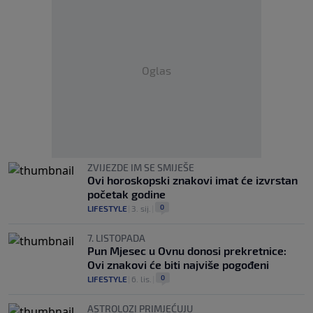
Oglas
ZVIJEZDE IM SE SMIJEŠE
Ovi horoskopski znakovi imat će izvrstan
početak godine
0
LIFESTYLE
|
3. sij.
|
7. LISTOPADA
Pun Mjesec u Ovnu donosi prekretnice:
Ovi znakovi će biti najviše pogođeni
0
LIFESTYLE
|
6. lis.
|
ASTROLOZI PRIMJEĆUJU