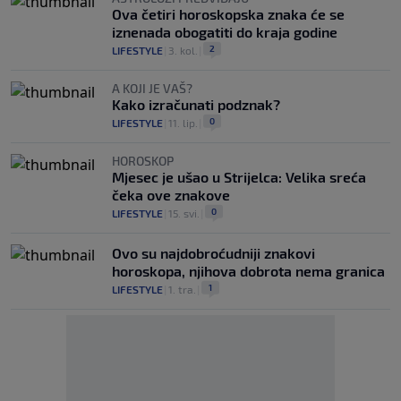
Ova četiri horoskopska znaka će se
iznenada obogatiti do kraja godine
2
LIFESTYLE
|
3. kol.
|
A KOJI JE VAŠ?
Kako izračunati podznak?
0
LIFESTYLE
|
11. lip.
|
HOROSKOP
Mjesec je ušao u Strijelca: Velika sreća
čeka ove znakove
0
LIFESTYLE
|
15. svi.
|
Ovo su najdobroćudniji znakovi
horoskopa, njihova dobrota nema granica
1
LIFESTYLE
|
1. tra.
|