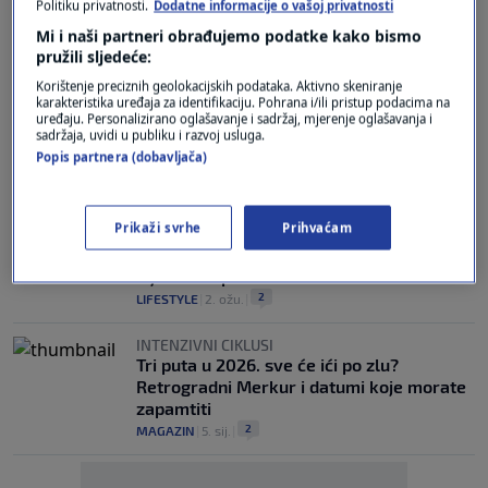
Politiku privatnosti.
Dodatne informacije o vašoj privatnosti
Veliki horoskop: Škorpione očekuje
sudbinska prekretnica, a jedan znak mora
Mi i naši partneri obrađujemo podatke kako bismo
paziti na novac
pružili sljedeće:
0
LIFESTYLE
|
20. tra.
|
Korištenje preciznih geolokacijskih podataka. Aktivno skeniranje
karakteristika uređaja za identifikaciju. Pohrana i/ili pristup podacima na
uređaju. Personalizirano oglašavanje i sadržaj, mjerenje oglašavanja i
JESTE LI MEĐU NJIMA?
sadržaja, uvidi u publiku i razvoj usluga.
Četiri horoskopska znaka do kraja travnja
Popis partnera (dobavljača)
ostvaruju sve ono o čemu su sanjali
0
LIFESTYLE
|
14. tra.
|
Prikaži svrhe
Prihvaćam
JESTE LI MEĐU NJIMA?
Četiri najinteligentnija horoskopska znaka
– jedan se posebno ističe
2
LIFESTYLE
|
2. ožu.
|
INTENZIVNI CIKLUSI
Tri puta u 2026. sve će ići po zlu?
Retrogradni Merkur i datumi koje morate
zapamtiti
2
MAGAZIN
|
5. sij.
|