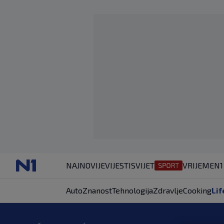
NAJNOVIJE
VIJESTI
SVIJET
VRIJEME
N1
Auto
Znanost
Tehnologija
Zdravlje
Cooking
Lif