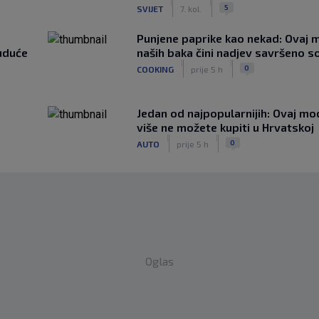
|
|
5
SVIJET
7. kol.
Punjene paprike kao nekad: Ovaj ma
uduće
naših baka čini nadjev savršeno s
|
|
0
COOKING
prije 5 h
Jedan od najpopularnijih: Ovaj mo
više ne možete kupiti u Hrvatskoj
|
|
0
AUTO
prije 5 h
Oglas