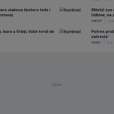
aru vlakova šestero teže i
Miletić sve
enzivnoj
Udbine, na z
|
VIJESTI
prije
 bura u Srbiji, Vulin tvrdi da
Potres prob
zatresla"
|
SVIJET
prije
Oglas