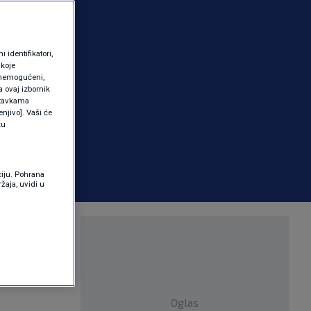
identifikatori,
 koje
 onemogućeni,
a ovaj izbornik
ostavkama
njivo]. Vaši će
ku
ciju. Pohrana
žaja, uvidi u
stanje na
Oglas