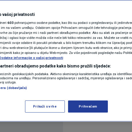
N1(DIS)INFO
ka dobit će povišicu, a
KLIMATSKE PROMJENE
 vašoj privatnosti
rtneri
603
pohranjujemo osobne podatke, kao što su podaci o pregledavanju ili jedinstveni 
tavan
FOTO
o im na vašem uređaju. Odabirom opcije Prihvaćam omogućit ćete tehnologije praćenja
vrhe za čije pružanje mi i naši partneri obrađujemo podatke. Ako su alati za praćenje
žaj i oglasi koje vidite možda više neće biti toliko relevantni za vas. Možete se vratiti n
VIDEO
zmijenili svoje odabire ili povukli pristanak u bilo kojem trenutku klikom na Upravljaj p
tara
i dnu web-stranice [ili plutajuće ikone u donjem lijevom kutu web stranice, ako je primje
rimijeniti kako je opisano u dijelu Web-mjesto. Za više pojedinosti pogledajte našu Politi
Dodatne informacije o vašoj privatnosti
 partneri obrađujemo podatke kako bismo pružili sljedeće:
reciznih geolokacijskih podataka. Aktivno skeniranje karakteristika uređaja za identifika
p podacima na uređaju. Personalizirano oglašavanje i sadržaj, mjerenje oglašavanja i sadr
zvoj usluga.
era (dobavljača)
kopskim znakovima uskoro se smiješi povišica, a 
avati tijekom nadolazećih mjeseci.
Pročitaj više
Prikaži svrhe
Prihvaćam