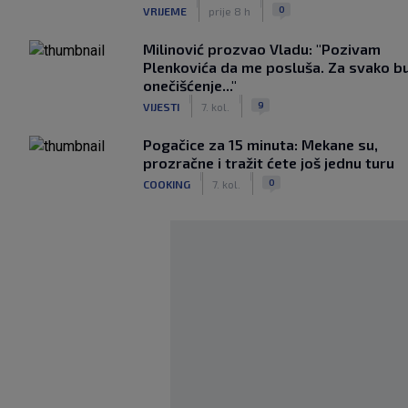
|
|
0
VRIJEME
prije 8 h
Milinović prozvao Vladu: "Pozivam
Plenkovića da me posluša. Za svako b
onečišćenje..."
|
|
9
VIJESTI
7. kol.
Pogačice za 15 minuta: Mekane su,
prozračne i tražit ćete još jednu turu
|
|
0
COOKING
7. kol.