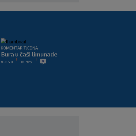
KOMENTAR TJEDNA
Bura u čaši limunade
|
|
0
VIJESTI
18. srp.