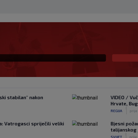
je u kontaktu sa
pustili Krovinovića i
ski stabilan" nakon
VIDEO / Vuč
Hrvate, Bug
|
REGIJA
prij
: Vatrogasci spriječili veliki
Bjesni požar
talijanskog
|
SVIJET
prije