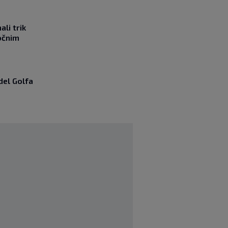
li trik
očnim
del Golfa