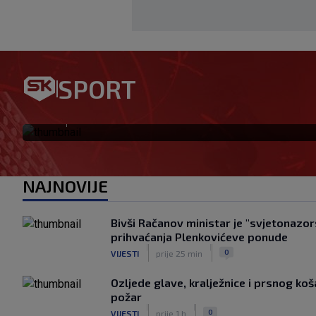
Garcia: Koliko znam, klub ni
Selahijem. Ne žalim što smo 
SPORT
Huga
|
SK
prije 17 min
NAJNOVIJE
Bivši Račanov ministar je "svjetonazor
prihvaćanja Plenkovićeve ponude
|
|
0
VIJESTI
prije 25 min
Ozljede glave, kralježnice i prsnog koša
požar
|
|
0
VIJESTI
prije 1 h