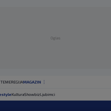
Oglas
 TEME
REGIJA
MAGAZIN
N1 KOMENTAR
estyle
Kultura
Showbiz
Ljubimci
KOLUMNE