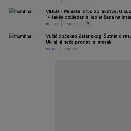
VIDEO / Ministarstvo zdravstva: U sud
14 lakše ozlijeđenih, jedna žena na int
|
|
0
VIJESTI
prije 2 h
Vučić dočekao Zelenskog: Šutnja o ratu,
Ukrajini neće prodati ni metak
|
SVIJET
prije 3 h