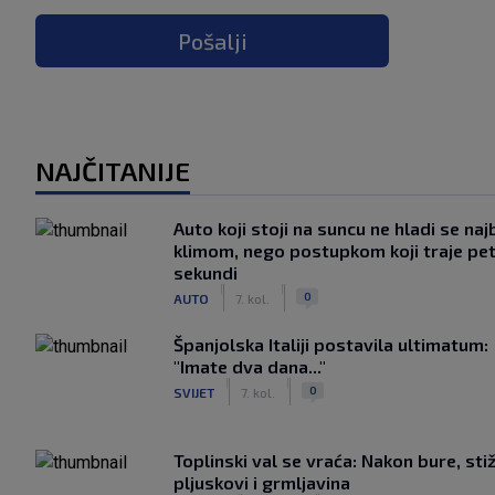
Pošalji
NAJČITANIJE
Auto koji stoji na suncu ne hladi se naj
klimom, nego postupkom koji traje pe
sekundi
|
|
0
AUTO
7. kol.
Španjolska Italiji postavila ultimatum:
"Imate dva dana..."
|
|
0
SVIJET
7. kol.
Toplinski val se vraća: Nakon bure, sti
pljuskovi i grmljavina