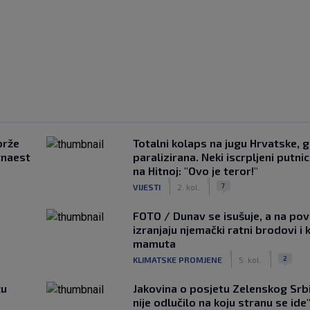
brže
Totalni kolaps na jugu Hrvatske, g
tnaest
paralizirana. Neki iscrpljeni putnici
na Hitnoj: "Ovo je teror!"
|
|
7
VIJESTI
2. kol.
FOTO / Dunav se isušuje, a na pov
izranjaju njemački ratni brodovi i 
mamuta
|
|
2
KLIMATSKE PROMJENE
5. kol.
žu
Jakovina o posjetu Zelenskog Srbij
nije odlučilo na koju stranu se ide