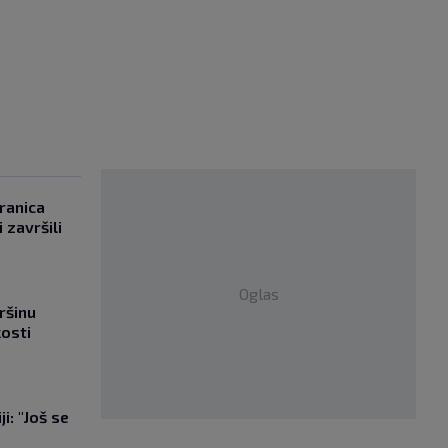
ranica
 završili
Oglas
ršinu
kosti
i: "Još se
"