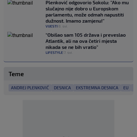
Plenković odgovorio Sokolu: "Ako mu
slučajno nije dobro u Europskom
parlamentu, može odmah napustiti
dužnost. Imamo zamjenu!"
VIJESTI
8. svi.
|
“Obišao sam 105 država i preveslao
Atlantik, ali na ova četiri mjesta
nikada se ne bih vratio”
LIFESTYLE
7. svi.
|
Teme
ANDREJ PLENKOVIĆ
DESNICA
EKSTREMNA DESNICA
EU
G