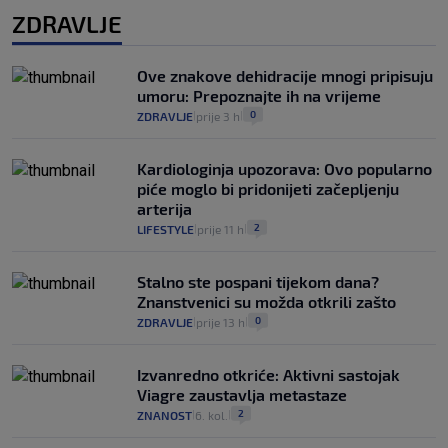
ZDRAVLJE
Ove znakove dehidracije mnogi pripisuju
umoru: Prepoznajte ih na vrijeme
0
ZDRAVLJE
prije 3 h
|
|
Kardiologinja upozorava: Ovo popularno
piće moglo bi pridonijeti začepljenju
arterija
2
LIFESTYLE
prije 11 h
|
|
Stalno ste pospani tijekom dana?
Znanstvenici su možda otkrili zašto
0
ZDRAVLJE
prije 13 h
|
|
Izvanredno otkriće: Aktivni sastojak
Viagre zaustavlja metastaze
2
ZNANOST
6. kol.
|
|