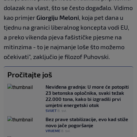
dolazak na vlast, što se često događalo. Vidimo
kao primjer
Giorgiju Meloni
, koja pet dana u
tjednu na granici liberalnog koncepta vodi EU,
a preko vikenda pjeva fašističke pjesme na
mitinzima - to je najmanje loše što možemo
očekivati", zaključio je filozof Puhovski.
Pročitajte još
Neviđena gradnja: U more će potopiti
23 betonska opločnika, svaki težak
22.000 tona, kako bi izgradili prvi
umjetni energetski otok
SVIJET
8. svi.
|
Bez prave stabilizacije, evo kad stiže
novo jače pogoršanje
VRIJEME
8. svi.
|