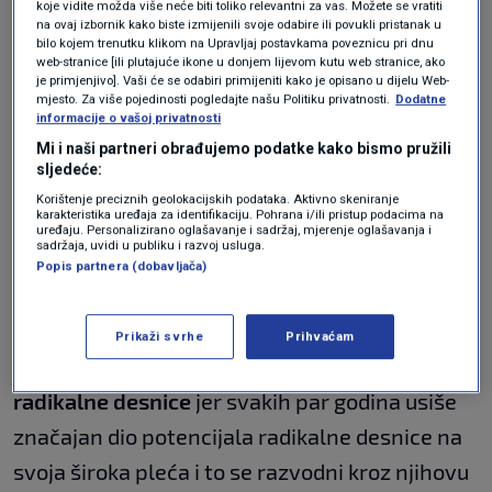
koje vidite možda više neće biti toliko relevantni za vas. Možete se vratiti
na ovaj izbornik kako biste izmijenili svoje odabire ili povukli pristanak u
Žarkom Puhovskim
.
bilo kojem trenutku klikom na Upravljaj postavkama poveznicu pri dnu
web-stranice [ili plutajuće ikone u donjem lijevom kutu web stranice, ako
je primjenjivo]. Vaši će se odabiri primijeniti kako je opisano u dijelu Web-
Deutsche Welle: U 2026. ekstremna
mjesto. Za više pojedinosti pogledajte našu Politiku privatnosti.
Dodatne
desnica nastavlja rasti u Hrvatskoj
informacije o vašoj privatnosti
VIJESTI
2. sij.
|
Mi i naši partneri obrađujemo podatke kako bismo pružili
sljedeće:
"Za nas radikalna
Korištenje preciznih geolokacijskih podataka. Aktivno skeniranje
karakteristika uređaja za identifikaciju. Pohrana i/ili pristup podacima na
uređaju. Personalizirano oglašavanje i sadržaj, mjerenje oglašavanja i
varijanta nije opasnost
sadržaja, uvidi u publiku i razvoj usluga.
Popis partnera (dobavljača)
jer imamo HDZ"
Prikaži svrhe
Prihvaćam
"Kod nas je već desetljećima
HDZ brana protiv
radikalne desnice
jer svakih par godina usiše
značajan dio potencijala radikalne desnice na
svoja široka pleća i to se razvodni kroz njihovu