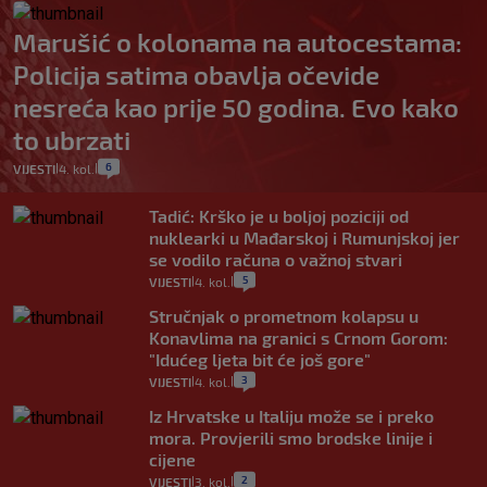
Marušić o kolonama na autocestama:
Policija satima obavlja očevide
nesreća kao prije 50 godina. Evo kako
to ubrzati
6
VIJESTI
4. kol.
|
|
Tadić: Krško je u boljoj poziciji od
nuklearki u Mađarskoj i Rumunjskoj jer
se vodilo računa o važnoj stvari
5
VIJESTI
4. kol.
|
|
Stručnjak o prometnom kolapsu u
Konavlima na granici s Crnom Gorom:
"Idućeg ljeta bit će još gore"
3
VIJESTI
4. kol.
|
|
Iz Hrvatske u Italiju može se i preko
mora. Provjerili smo brodske linije i
cijene
2
VIJESTI
3. kol.
|
|