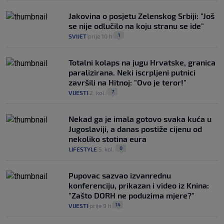
Jakovina o posjetu Zelenskog Srbiji: "Još
se nije odlučilo na koju stranu se ide"
1
SVIJET
prije 10 h
|
|
Totalni kolaps na jugu Hrvatske, granica
paralizirana. Neki iscrpljeni putnici
završili na Hitnoj: "Ovo je teror!"
7
VIJESTI
2. kol.
|
|
Nekad ga je imala gotovo svaka kuća u
Jugoslaviji, a danas postiže cijenu od
nekoliko stotina eura
0
LIFESTYLE
5. kol.
|
|
Pupovac sazvao izvanrednu
konferenciju, prikazan i video iz Knina:
"Zašto DORH ne poduzima mjere?"
14
VIJESTI
prije 9 h
|
|