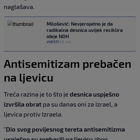
naglašava.
Milošević: Nevjerojatno je da
radikalna desnica uvijek reciklira
ideje NDH
VIJESTI
28. kol.
|
Antisemitizam prebačen
na ljevicu
Treća razina je to što je
desnica uspješno
izvršila obrat
pa su danas oni za Izrael, a
ljevica protiv Izraela.
"
Dio svog povijesnog tereta antisemitizma
uspješno su prebacili na ljevicu
zbog