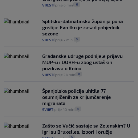
2
VIJESTI
30. srp.
|
|
0
VIJESTI
prije 6 min
|
|
Splitsko-dalmatinska županija puna
gostiju: Evo tko je zasad pobjednik
sezone
0
VIJESTI
prije 7 min
|
|
Građanske udruge podnijele prijavu
MUP-u i DORH-u zbog ustaških
pozdrava u Kninu
0
VIJESTI
prije 24 min
|
|
Španjolska policija uhitila 77
osumnjičenih za krijumčarenje
migranata
0
SVIJET
prije 40 min
|
|
Zašto se Vučić sastaje sa Zelenskim? U
igri su Bruxelles, izbori i oružje
0
REGIJA
prije 1 h
|
|