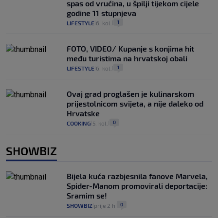
spas od vrućina, u špilji tijekom cijele
godine 11 stupnjeva
1
LIFESTYLE
6. kol.
|
|
FOTO, VIDEO/ Kupanje s konjima hit
među turistima na hrvatskoj obali
1
LIFESTYLE
6. kol.
|
|
Ovaj grad proglašen je kulinarskom
prijestolnicom svijeta, a nije daleko od
Hrvatske
0
COOKING
5. kol.
|
|
SHOWBIZ
Bijela kuća razbjesnila fanove Marvela,
Spider-Manom promovirali deportacije:
Sramim se!
0
SHOWBIZ
prije 2 h
|
|