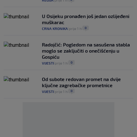
U Osijeku pronađen još jedan ozlijeđeni
muškarac
0
CRNA KRONIKA
prije 1 h
|
|
Radojčić: Pogledom na sasušena stabla
moglo se zaključiti o onečišćenju u
Gospiću
0
VIJESTI
prije 1 h
|
|
Od subote redovan promet na dvije
ključne zagrebačke prometnice
0
VIJESTI
prije 1 h
|
|