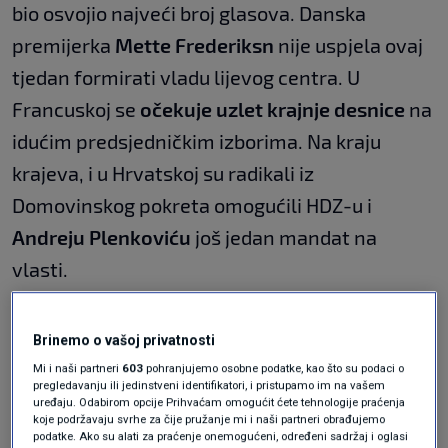
bio osvojio najveći broj glasova. Danska
premijerka
Mette Frederiksn
nije uspjela ovaj
tjedan formirati vladu lijevog centra. U
Francuskoj se
očekuje uzlet krajnje desnice
na
idućim predsjedničkim izborima. Na kraju
krajeva, i u Hrvatskoj su radikali iz
Domovinskog pokreta omogućili HDZ-u i
Andreju Plenkoviću
još jedan mandat na
vlasti.
Zašto se to događa? Zašto ljevica slabi, a
Brinemo o vašoj privatnosti
desnica i to ona radikalna snažno raste
?
Mi i naši partneri
603
pohranjujemo osobne podatke, kao što su podaci o
Trebamo li se bojati tog novog političkog
pregledavanju ili jedinstveni identifikatori, i pristupamo im na vašem
uređaju. Odabirom opcije Prihvaćam omogućit ćete tehnologije praćenja
trenda koji se Europom širi poput požara? O
koje podržavaju svrhe za čije pružanje mi i naši partneri obrađujemo
podatke. Ako su alati za praćenje onemogućeni, određeni sadržaj i oglasi
tome smo razgovarali s političkim filozofom