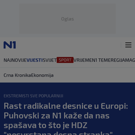
Oglas
NAJNOVIJE
VIJESTI
SVIJET
VRIJEME
N1 TEME
REGIJA
MAG
Crna Kronika
Ekonomija
EKSTREMISTI SVE POPULARNIJI
Rast radikalne desnice u Europi:
Puhovski za N1 kaže da nas
spašava to što je HDZ
"nesvrstana desna stranka"