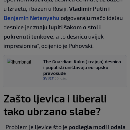
u Izraelu, i bazen u Rusiji.
Vladimir Putin i
Benjamin Netanyahu
odgovaraju mačo idelau
desnice jer
znaju lupiti šakom o stol i
pokrenuti tenkove
, a to desnicu uvijek
impresionira", ocijenio je Puhovski.
The Guardian: Kako (krajnja) desnica
i populisti uništavaju europsko
pravosuđe
SVIJET
30. ožu.
|
Zašto ljevica i liberali
tako ubrzano slabe?
"Problem je ljevice što je
podlegla modi i odala