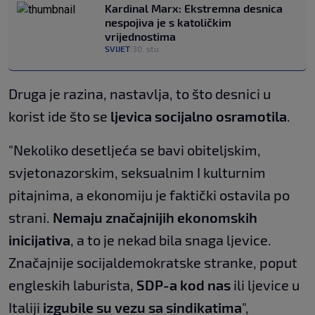
Kardinal Marx: Ekstremna desnica
nespojiva je s katoličkim
vrijednostima
SVIJET
30. stu.
|
Druga je razina, nastavlja, to što desnici u
korist ide što se
ljevica socijalno osramotila
.
"Nekoliko desetljeća se bavi obiteljskim,
svjetonazorskim, seksualnim I kulturnim
pitajnima, a ekonomiju je faktički ostavila po
strani.
Nemaju značajnijih ekonomskih
inicijativa
, a to je nekad bila snaga ljevice.
Značajnije socijaldemokratske stranke, poput
engleskih laburista,
SDP-a kod nas
ili ljevice u
Italiji
izgubile su vezu sa sindikatima
",