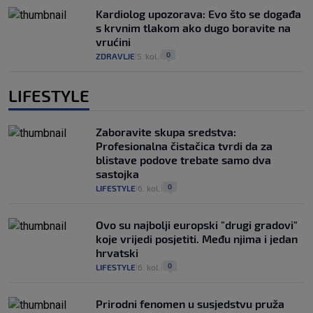
Kardiolog upozorava: Evo što se događa
s krvnim tlakom ako dugo boravite na
vrućini
0
ZDRAVLJE
5. kol.
|
|
LIFESTYLE
Zaboravite skupa sredstva:
Profesionalna čistačica tvrdi da za
blistave podove trebate samo dva
sastojka
0
LIFESTYLE
6. kol.
|
|
Ovo su najbolji europski "drugi gradovi"
koje vrijedi posjetiti. Među njima i jedan
hrvatski
0
LIFESTYLE
6. kol.
|
|
Prirodni fenomen u susjedstvu pruža