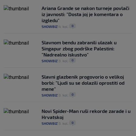
Ariana Grande se nakon turneje povlači
iz javnosti: "Dosta joj je komentara o
izgledu"
0
SHOWBIZ
4. kol.
|
|
Slavnom bendu zabranili ulazak u
Singapur zbog podrške Palestini:
"Nadrealno iskustvo"
0
SHOWBIZ
3. kol.
|
|
Slavni glazbenik progovorio o velikoj
borbi: "Ljudi su se dolazili oprostiti od
mene"
0
SHOWBIZ
3. kol.
|
|
Novi Spider-Man ruši rekorde zarade i u
Hrvatskoj
0
SHOWBIZ
3. kol.
|
|