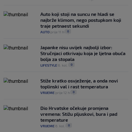
Auto koji stoji na suncu ne hladi se
najbrže klimom, nego postupkom koji
traje petnaest sekundi
0
AUTO
prije 11 h
|
|
Japanke nisu uvijek najbolji izbor:
Stručnjaci otkrivaju koja je ljetna obuća
bolja za stopala
0
LIFESTYLE
6. kol.
|
|
Stiže kratko osvježenje, a onda novi
toplinski val i rast temperatura
0
VRIJEME
prije 12 h
|
|
Dio Hrvatske očekuje promjena
vremena: Stižu pljuskovi, bura i pad
temperature
0
VRIJEME
6. kol.
|
|