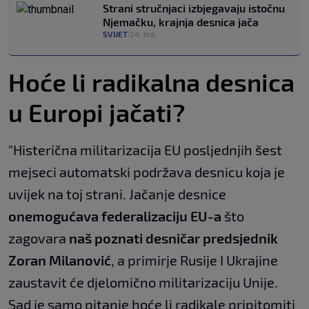
Strani stručnjaci izbjegavaju istočnu
Njemačku, krajnja desnica jača
SVIJET
24. tra.
|
Hoće li radikalna desnica
u Europi jačati?
"Histerična militarizacija EU posljednjih šest
mejseci automatski podržava desnicu koja je
uvijek na toj strani. Jačanje desnice
onemogućava federalizaciju EU-a
što
zagovara
naš poznati desničar predsjednik
Zoran Milanović
, a primirje Rusije I Ukrajine
zaustavit će djelomično militarizaciju Unije.
Sad je samo pitanje hoće li radikale pripitomiti