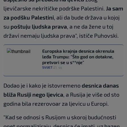
ljevičarske nekritičke podrške Palestini.
Ja sam
za podšku Palestini
, ali da bude država u kojoj
su
poštuju ljudska prava
, a ne da žene u toj
državi nemaju ljudska prava", ističe Puhovski.
Europska krajnja desnica okrenula
leđa Trumpu: "Što god on dotakne,
pretvori se u s**nje"
SVIJET
21. sij.
|
Dodao je i kako je istovremeno
desnica danas
bliža Rusiji nego ljevica
, a Rusija je više od sto
godina bila rezerovoar za ljevicu u Europi.
"Kad se odnosi s Rusijom u skoroj budućnosti
opet normaliziraju, desnica će imati, uz bazen