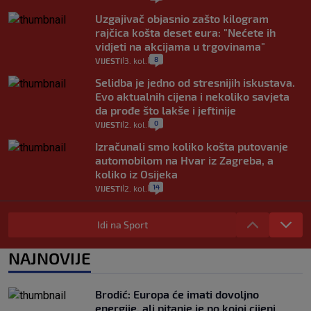
Uzgajivač objasnio zašto kilogram
rajčica košta deset eura: "Nećete ih
vidjeti na akcijama u trgovinama"
8
VIJESTI
3. kol.
|
|
Selidba je jedno od stresnijih iskustava.
Evo aktualnih cijena i nekoliko savjeta
da prođe što lakše i jeftinije
0
VIJESTI
2. kol.
|
|
Izračunali smo koliko košta putovanje
automobilom na Hvar iz Zagreba, a
koliko iz Osijeka
14
VIJESTI
2. kol.
|
|
"Kći je otišla na more, a zaboravila
zdravstvenu iskaznicu". Kakva su prava
Idi na Sport
pacijenata izvan mjesta prebivališta?
1
VIJESTI
1. kol.
NAJNOVIJE
|
|
Kako spriječiti nasilje? "Tako da glavni
junaci naših priča budu oni koji pomažu,
Brodić: Europa će imati dovoljno
a ne oni koji su pobijedili nekoga"
energije, ali pitanje je po kojoj cijeni