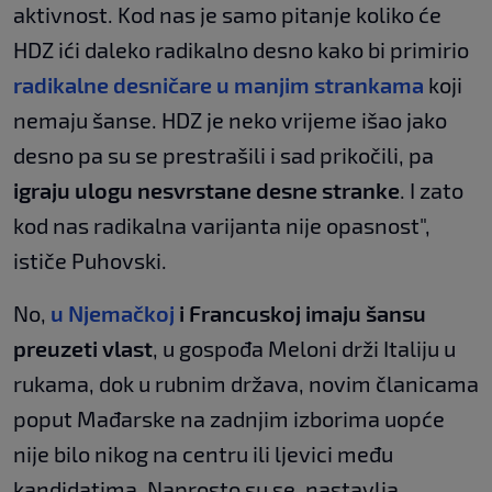
aktivnost. Kod nas je samo pitanje koliko će
HDZ ići daleko radikalno desno kako bi primirio
radikalne desničare u manjim strankama
koji
nemaju šanse. HDZ je neko vrijeme išao jako
desno pa su se prestrašili i sad prikočili, pa
igraju ulogu nesvrstane desne stranke
. I zato
kod nas radikalna varijanta nije opasnost",
ističe Puhovski.
No,
u Njemačkoj
i Francuskoj imaju šansu
preuzeti vlast
, u gospođa Meloni drži Italiju u
rukama, dok u rubnim država, novim članicama
poput Mađarske na zadnjim izborima uopće
nije bilo nikog na centru ili ljevici među
kandidatima. Naprosto su se, nastavlja