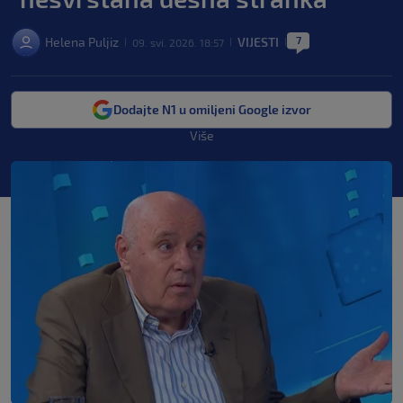
7
Helena Puljiz
VIJESTI
09. svi. 2026. 18:57
|
|
|
Dodajte N1 u omiljeni Google izvor
Više