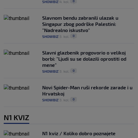
0
SHOWBIZ
4. kol.
|
|
Slavnom bendu zabranili ulazak u
Singapur zbog podrške Palestini:
"Nadrealno iskustvo"
0
SHOWBIZ
3. kol.
|
|
Slavni glazbenik progovorio o velikoj
borbi: "Ljudi su se dolazili oprostiti od
mene"
0
SHOWBIZ
3. kol.
|
|
Novi Spider-Man ruši rekorde zarade i u
Hrvatskoj
0
SHOWBIZ
3. kol.
|
|
N1 KVIZ
N1 kviz / Koliko dobro poznajete