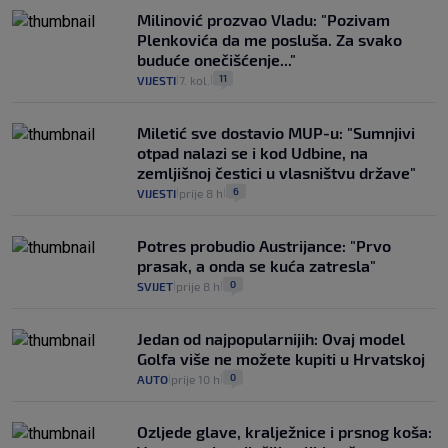
Milinović prozvao Vladu: "Pozivam
Plenkovića da me posluša. Za svako
buduće onečišćenje..."
11
VIJESTI
7. kol.
|
|
Miletić sve dostavio MUP-u: "Sumnjivi
otpad nalazi se i kod Udbine, na
zemljišnoj čestici u vlasništvu države"
6
VIJESTI
prije 8 h
|
|
Potres probudio Austrijance: "Prvo
prasak, a onda se kuća zatresla"
0
SVIJET
prije 8 h
|
|
Jedan od najpopularnijih: Ovaj model
Golfa više ne možete kupiti u Hrvatskoj
0
AUTO
prije 10 h
|
|
Ozljede glave, kralježnice i prsnog koša: