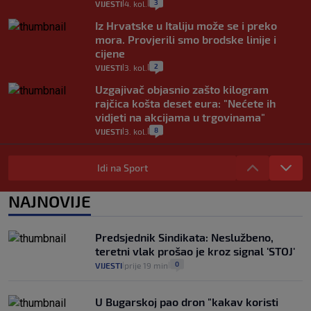
3
VIJESTI
4. kol.
|
|
Iz Hrvatske u Italiju može se i preko
mora. Provjerili smo brodske linije i
cijene
2
VIJESTI
3. kol.
|
|
Uzgajivač objasnio zašto kilogram
rajčica košta deset eura: "Nećete ih
vidjeti na akcijama u trgovinama"
8
VIJESTI
3. kol.
|
|
Selidba je jedno od stresnijih iskustava.
Evo aktualnih cijena i nekoliko savjeta
Idi na Sport
da prođe što lakše i jeftinije
0
VIJESTI
2. kol.
NAJNOVIJE
|
|
Izračunali smo koliko košta putovanje
automobilom na Hvar iz Zagreba, a
Predsjednik Sindikata: Neslužbeno,
koliko iz Osijeka
teretni vlak prošao je kroz signal 'STOJ'
14
VIJESTI
2. kol.
|
|
0
VIJESTI
prije 19 min
|
|
U Bugarskoj pao dron "kakav koristi