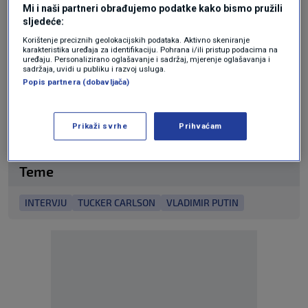
"jednostranog" izvještavanja o sukobu u
Mi i naši partneri obrađujemo podatke kako bismo pružili
Ukrajini.
sljedeće:
Korištenje preciznih geolokacijskih podataka. Aktivno skeniranje
karakteristika uređaja za identifikaciju. Pohrana i/ili pristup podacima na
uređaju. Personalizirano oglašavanje i sadržaj, mjerenje oglašavanja i
N1 pratite putem aplikacija
sadržaja, uvidi u publiku i razvoj usluga.
Popis partnera (dobavljača)
za
Android
|
iPhone/iPad
i
mreža
Twitter
|
Facebook
|
Instagram
|
TikTok
.
Prikaži svrhe
Prihvaćam
Teme
INTERVJU
TUCKER CARLSON
VLADIMIR PUTIN