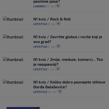
pasmine pasa?
0
LJUBIMCI
13. lip.
|
|
N1 kviz / Rock & Roll
0
LIFESTYLE
8. lip.
|
|
N1 kviz / Zavrtite globus i recite koji je
ovo grad?
0
LIFESTYLE
2. lip.
|
|
N1 kviz / Zmije, meduze, komarci... Tko
je najopasniji?
0
LIFESTYLE
1. lip.
|
|
N1 kviz / Koliko dobro poznajete stihove
Đorđa Balaševića?
11
LIFESTYLE
18. svi.
|
|