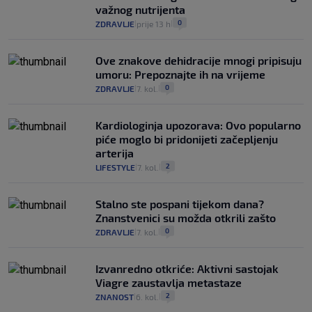
važnog nutrijenta
0
ZDRAVLJE
prije 13 h
|
|
Ove znakove dehidracije mnogi pripisuju
umoru: Prepoznajte ih na vrijeme
0
ZDRAVLJE
7. kol.
|
|
Kardiologinja upozorava: Ovo popularno
piće moglo bi pridonijeti začepljenju
arterija
2
LIFESTYLE
7. kol.
|
|
Stalno ste pospani tijekom dana?
Znanstvenici su možda otkrili zašto
0
ZDRAVLJE
7. kol.
|
|
Izvanredno otkriće: Aktivni sastojak
Viagre zaustavlja metastaze
2
ZNANOST
6. kol.
|
|