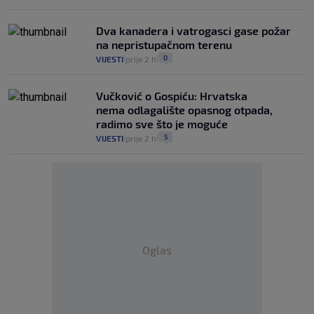
Dva kanadera i vatrogasci gase požar
na nepristupačnom terenu
0
VIJESTI
prije 2 h
|
|
Vučković o Gospiću: Hrvatska
nema odlagalište opasnog otpada,
radimo sve što je moguće
5
VIJESTI
prije 2 h
|
|
Oglas