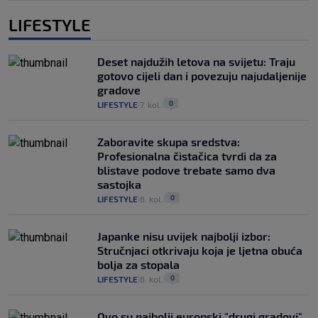
LIFESTYLE
Deset najdužih letova na svijetu: Traju
gotovo cijeli dan i povezuju najudaljenije
gradove
0
LIFESTYLE
7. kol.
|
|
Zaboravite skupa sredstva:
Profesionalna čistačica tvrdi da za
blistave podove trebate samo dva
sastojka
0
LIFESTYLE
6. kol.
|
|
Japanke nisu uvijek najbolji izbor:
Stručnjaci otkrivaju koja je ljetna obuća
bolja za stopala
0
LIFESTYLE
6. kol.
|
|
Ovo su najbolji europski "drugi gradovi"