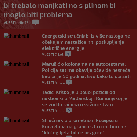
bi trebalo manjkati no s plinom bi
moglo biti problema
0
VIJESTI
prije 13 h
|
|
Energetski stručnjak: Iz više razloga ne
očekujem nestašice niti poskupljenja
električne energije
0
VIJESTI
7. kol.
|
|
Marušić o kolonama na autocestama:
Policija satima obavlja očevide nesreća
kao prije 50 godina. Evo kako to ubrzati
7
VIJESTI
4. kol.
|
|
Tadić: Krško je u boljoj poziciji od
nuklearki u Mađarskoj i Rumunjskoj jer
se vodilo računa o važnoj stvari
5
VIJESTI
4. kol.
|
|
Stručnjak o prometnom kolapsu u
Konavlima na granici s Crnom Gorom:
"Idućeg ljeta bit će još gore"