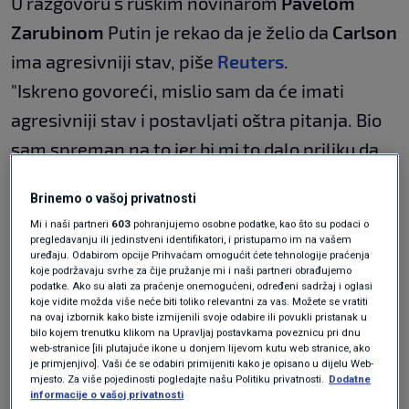
U razgovoru s ruskim novinarom
Pavelom
Zarubinom
Putin je rekao da je želio da
Carlson
ima agresivniji stav, piše
Reuters
.
"Iskreno govoreći, mislio sam da će imati
agresivniji stav i postavljati oštra pitanja. Bio
sam spreman na to jer bi mi to dalo priliku da
odgovorim na isti način", rekao je Putin.
Brinemo o vašoj privatnosti
Mi i naši partneri
603
pohranjujemo osobne podatke, kao što su podaci o
"Iskreno govoreći, nisam potpuno zadovoljan
pregledavanju ili jedinstveni identifikatori, i pristupamo im na vašem
uređaju. Odabirom opcije Prihvaćam omogućit ćete tehnologije praćenja
tim intervjuom", dodao je Putin.
koje podržavaju svrhe za čije pružanje mi i naši partneri obrađujemo
podatke. Ako su alati za praćenje onemogućeni, određeni sadržaj i oglasi
koje vidite možda više neće biti toliko relevantni za vas. Možete se vratiti
na ovaj izbornik kako biste izmijenili svoje odabire ili povukli pristanak u
Kremlj je potvrdio da je Putin pristao na
bilo kojem trenutku klikom na Upravljaj postavkama poveznicu pri dnu
web-stranice [ili plutajuće ikone u donjem lijevom kutu web stranice, ako
intervju s Carlsonom jer se pristup bivšeg
je primjenjivo]. Vaši će se odabiri primijeniti kako je opisano u dijelu Web-
voditelja Fox Newsa razlikuje od
mjesto. Za više pojedinosti pogledajte našu Politiku privatnosti.
Dodatne
informacije o vašoj privatnosti