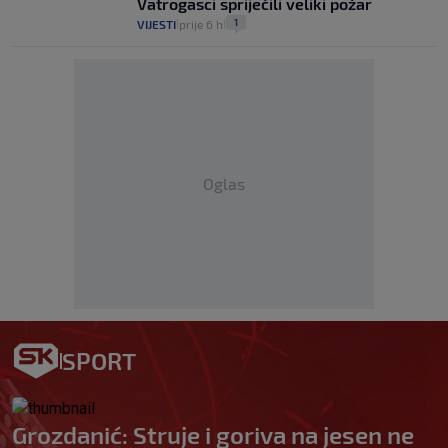
Vatrogasci spriječili veliki požar
1
VIJESTI
prije 6 h
|
|
Oglas
SPORT
Grozdanić: Struje i goriva na jesen ne