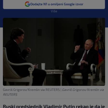
Dodajte N1 u omiljeni Google izvor
Više
Gavriil Grigorov/Kremlin via REUTERS
|
Gavriil Grigorov/Kremlin via
REUTERS
Ruski predsjednik Vladimir Putin rekao je da je