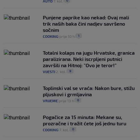
0
AUTO
7. kol.
|
|
Punjene paprike kao nekad: Ovaj mali
trik naših baka čini nadjev savršeno
sočnim
1
COOKING
prije 10 h
|
|
Totalni kolaps na jugu Hrvatske, granica
paralizirana. Neki iscrpljeni putnici
završili na Hitnoj: "Ovo je teror!"
9
VIJESTI
2. kol.
|
|
Toplinski val se vraća: Nakon bure, stižu
pljuskovi i grmljavina
0
VRIJEME
prije 13 h
|
|
Pogačice za 15 minuta: Mekane su,
prozračne i tražit ćete još jednu turu
0
COOKING
7. kol.
|
|