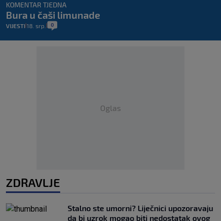
KOMENTAR TJEDNA
Bura u čaši limunade
0
VIJESTI
18. srp.
|
|
Oglas
ZDRAVLJE
Stalno ste umorni? Liječnici upozoravaju
da bi uzrok mogao biti nedostatak ovog