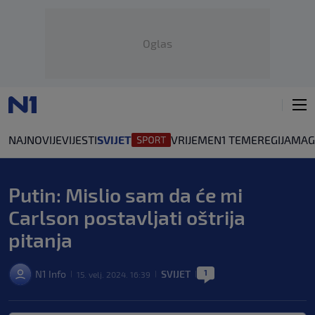
Oglas
NAJNOVIJE
VIJESTI
SVIJET
VRIJEME
N1 TEME
REGIJA
MAG
Putin: Mislio sam da će mi
Carlson postavljati oštrija
pitanja
1
N1 Info
SVIJET
15. velj. 2024. 16:39
|
|
|