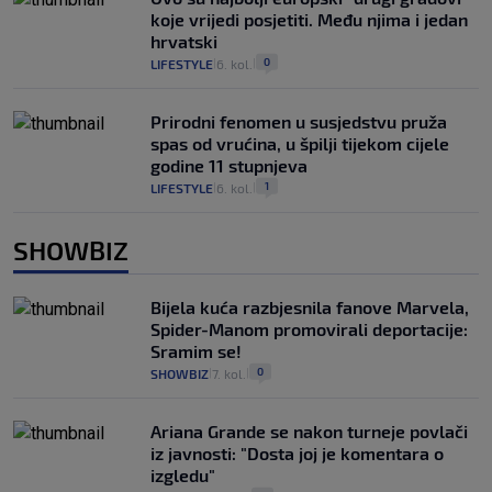
koje vrijedi posjetiti. Među njima i jedan
hrvatski
0
LIFESTYLE
6. kol.
|
|
Prirodni fenomen u susjedstvu pruža
spas od vrućina, u špilji tijekom cijele
godine 11 stupnjeva
1
LIFESTYLE
6. kol.
|
|
SHOWBIZ
Bijela kuća razbjesnila fanove Marvela,
Spider-Manom promovirali deportacije:
Sramim se!
0
SHOWBIZ
7. kol.
|
|
Ariana Grande se nakon turneje povlači
iz javnosti: "Dosta joj je komentara o
izgledu"