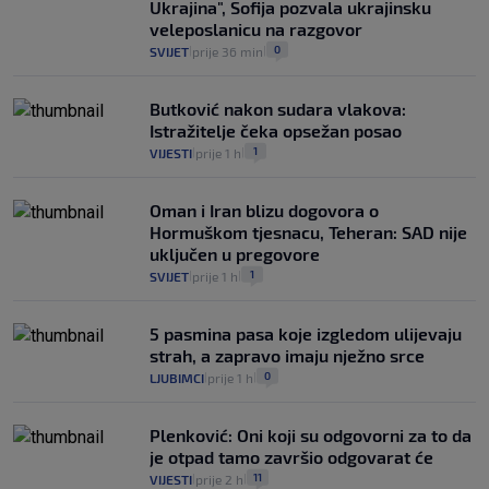
Ukrajina", Sofija pozvala ukrajinsku
veleposlanicu na razgovor
0
SVIJET
prije 36 min
|
|
Butković nakon sudara vlakova:
Istražitelje čeka opsežan posao
1
VIJESTI
prije 1 h
|
|
Oman i Iran blizu dogovora o
Hormuškom tjesnacu, Teheran: SAD nije
uključen u pregovore
1
SVIJET
prije 1 h
|
|
5 pasmina pasa koje izgledom ulijevaju
strah, a zapravo imaju nježno srce
0
LJUBIMCI
prije 1 h
|
|
Plenković: Oni koji su odgovorni za to da
je otpad tamo završio odgovarat će
11
VIJESTI
prije 2 h
|
|