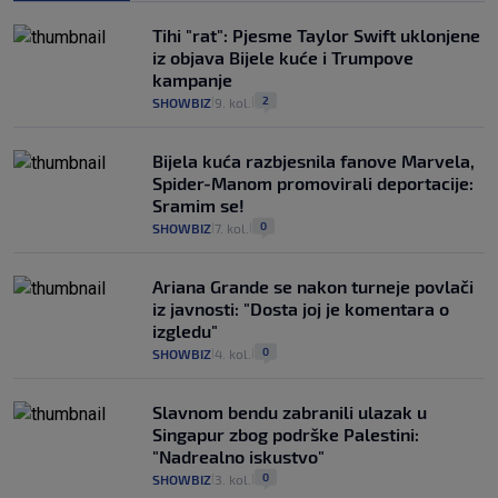
Tihi "rat": Pjesme Taylor Swift uklonjene
iz objava Bijele kuće i Trumpove
kampanje
2
SHOWBIZ
9. kol.
|
|
Bijela kuća razbjesnila fanove Marvela,
Spider-Manom promovirali deportacije:
Sramim se!
0
SHOWBIZ
7. kol.
|
|
Ariana Grande se nakon turneje povlači
iz javnosti: "Dosta joj je komentara o
izgledu"
0
SHOWBIZ
4. kol.
|
|
Slavnom bendu zabranili ulazak u
Singapur zbog podrške Palestini:
"Nadrealno iskustvo"
0
SHOWBIZ
3. kol.
|
|