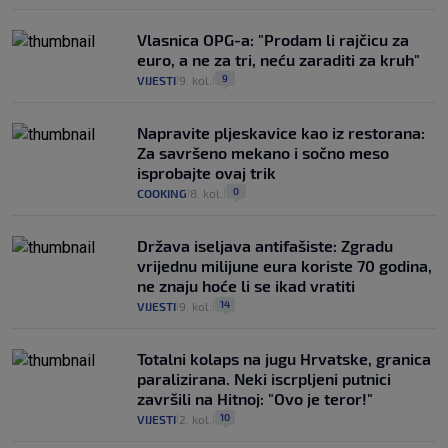
Vlasnica OPG-a: "Prodam li rajčicu za
euro, a ne za tri, neću zaraditi za kruh"
9
VIJESTI
9. kol.
|
|
Napravite pljeskavice kao iz restorana:
Za savršeno mekano i sočno meso
isprobajte ovaj trik
0
COOKING
8. kol.
|
|
Država iseljava antifašiste: Zgradu
vrijednu milijune eura koriste 70 godina,
ne znaju hoće li se ikad vratiti
14
VIJESTI
9. kol.
|
|
Totalni kolaps na jugu Hrvatske, granica
paralizirana. Neki iscrpljeni putnici
završili na Hitnoj: "Ovo je teror!"
10
VIJESTI
2. kol.
|
|