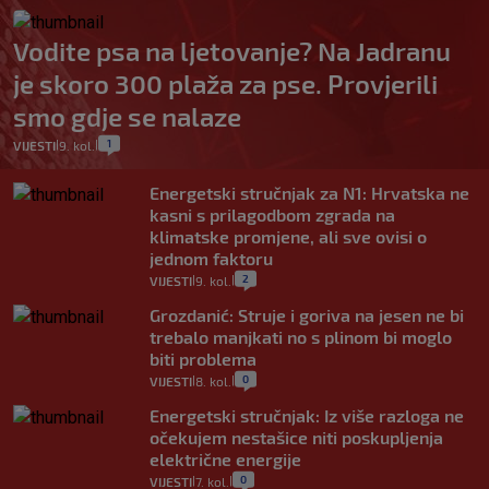
Vodite psa na ljetovanje? Na Jadranu
je skoro 300 plaža za pse. Provjerili
smo gdje se nalaze
1
VIJESTI
9. kol.
|
|
Energetski stručnjak za N1: Hrvatska ne
kasni s prilagodbom zgrada na
klimatske promjene, ali sve ovisi o
jednom faktoru
2
VIJESTI
9. kol.
|
|
Grozdanić: Struje i goriva na jesen ne bi
trebalo manjkati no s plinom bi moglo
biti problema
0
VIJESTI
8. kol.
|
|
Energetski stručnjak: Iz više razloga ne
očekujem nestašice niti poskupljenja
električne energije
0
VIJESTI
7. kol.
|
|