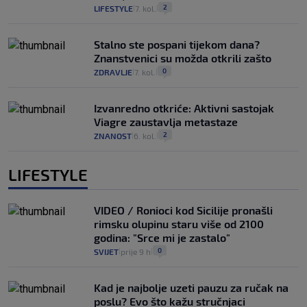
2
LIFESTYLE
7. kol.
|
|
Stalno ste pospani tijekom dana?
Znanstvenici su možda otkrili zašto
0
ZDRAVLJE
7. kol.
|
|
Izvanredno otkriće: Aktivni sastojak
Viagre zaustavlja metastaze
2
ZNANOST
6. kol.
|
|
LIFESTYLE
VIDEO / Ronioci kod Sicilije pronašli
rimsku olupinu staru više od 2100
godina: "Srce mi je zastalo"
0
SVIJET
prije 9 h
|
|
Kad je najbolje uzeti pauzu za ručak na
poslu? Evo što kažu stručnjaci