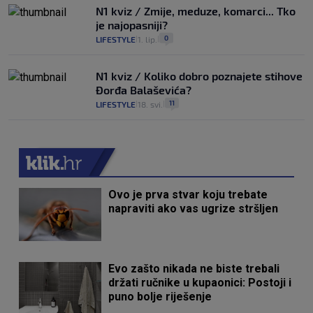
N1 kviz / Zmije, meduze, komarci... Tko
je najopasniji?
0
LIFESTYLE
1. lip.
|
|
N1 kviz / Koliko dobro poznajete stihove
Đorđa Balaševića?
11
LIFESTYLE
18. svi.
|
|
Ovo je prva stvar koju trebate
napraviti ako vas ugrize stršljen
Evo zašto nikada ne biste trebali
držati ručnike u kupaonici: Postoji i
puno bolje riješenje