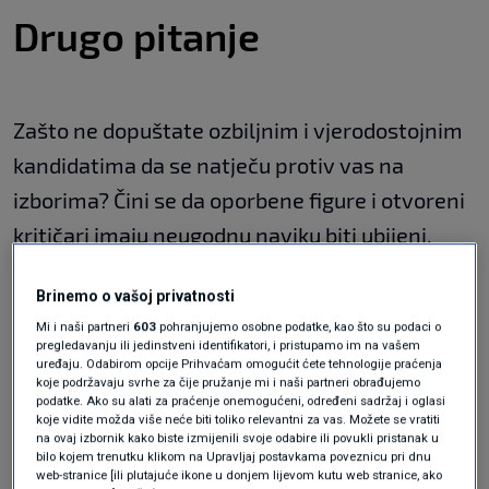
Drugo pitanje
Zašto ne dopuštate ozbiljnim i vjerodostojnim
kandidatima da se natječu protiv vas na
izborima? Čini se da oporbene figure i otvoreni
kritičari imaju neugodnu naviku biti ubijeni,
poput
Borisa Nemcova
, koji je bio upucan
Brinemo o vašoj privatnosti
nekoliko puta blizu Crvenog trga, ili biti
Mi i naši partneri
603
pohranjujemo osobne podatke, kao što su podaci o
otrovani i završiti u zatvoru poput
Alekseja
pregledavanju ili jedinstveni identifikatori, i pristupamo im na vašem
uređaju. Odabirom opcije Prihvaćam omogućit ćete tehnologije praćenja
Navaljnog
. Najmanje što se može reći jest da je
koje podržavaju svrhe za čije pružanje mi i naši partneri obrađujemo
podatke. Ako su alati za praćenje onemogućeni, određeni sadržaj i oglasi
ovo nezgodan obrazac koji sugerira da nemate
koje vidite možda više neće biti toliko relevantni za vas. Možete se vratiti
na ovaj izbornik kako biste izmijenili svoje odabire ili povukli pristanak u
kontrolu, a u najgorem slučaju sugerira da je
bilo kojem trenutku klikom na Upravljaj postavkama poveznicu pri dnu
sve ovo orkestrirano. Jeste li odgovorni za ove
web-stranice [ili plutajuće ikone u donjem lijevom kutu web stranice, ako