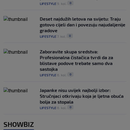
0
LIFESTYLE
9. kol.
|
|
Deset najdužih letova na svijetu: Traju
gotovo cijeli dan i povezuju najudaljenije
gradove
0
LIFESTYLE
7. kol.
|
|
Zaboravite skupa sredstva:
Profesionalna čistačica tvrdi da za
blistave podove trebate samo dva
sastojka
0
LIFESTYLE
6. kol.
|
|
Japanke nisu uvijek najbolji izbor:
Stručnjaci otkrivaju koja je ljetna obuća
bolja za stopala
0
LIFESTYLE
6. kol.
|
|
SHOWBIZ