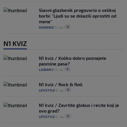
Slavni glazbenik progovorio o velikoj
borbi: "Ljudi su se dolazili oprostiti od
mene"
0
SHOWBIZ
3. kol.
|
|
N1 KVIZ
N1 kviz / Koliko dobro poznajete
pasmine pasa?
0
LJUBIMCI
13. lip.
|
|
N1 kviz / Rock & Roll
0
LIFESTYLE
8. lip.
|
|
N1 kviz / Zavrtite globus i recite koji je
ovo grad?
0
LIFESTYLE
2. lip.
|
|