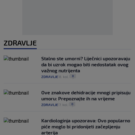
ZDRAVLJE
Stalno ste umorni? Liječnici upozoravaju
da bi uzrok mogao biti nedostatak ovog
važnog nutrijenta
0
ZDRAVLJE
8. kol.
|
|
Ove znakove dehidracije mnogi pripisuju
umoru: Prepoznajte ih na vrijeme
0
ZDRAVLJE
7. kol.
|
|
Kardiologinja upozorava: Ovo popularno
piće moglo bi pridonijeti začepljenju
arterija