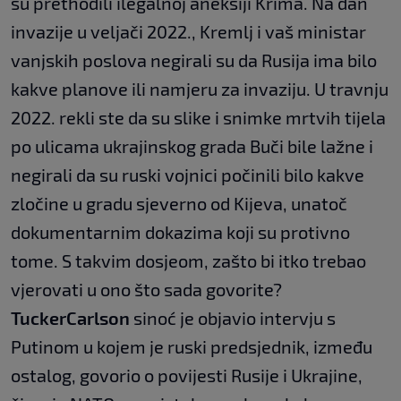
su prethodili ilegalnoj aneksiji Krima. Na dan
invazije u veljači 2022., Kremlj i vaš ministar
vanjskih poslova negirali su da Rusija ima bilo
kakve planove ili namjeru za invaziju. U travnju
2022. rekli ste da su slike i snimke mrtvih tijela
po ulicama ukrajinskog grada Buči bile lažne i
negirali da su ruski vojnici počinili bilo kakve
zločine u gradu sjeverno od Kijeva, unatoč
dokumentarnim dokazima koji su protivno
tome. S takvim dosjeom, zašto bi itko trebao
vjerovati u ono što sada govorite?
Tucker
Carlson
sinoć je objavio intervju s
Putinom u kojem je ruski predsjednik, između
ostalog, govorio o povijesti Rusije i Ukrajine,