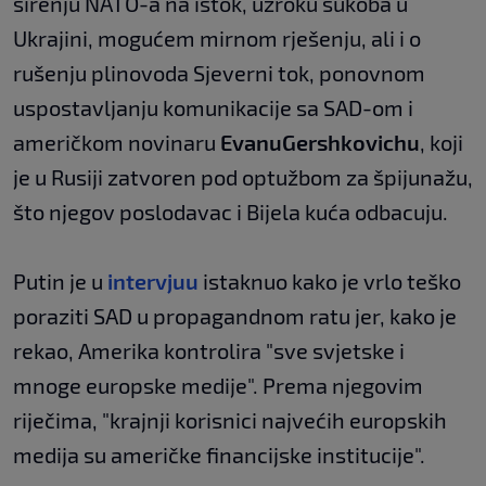
širenju NATO-a na istok, uzroku sukoba u
Ukrajini, mogućem mirnom rješenju, ali i o
rušenju plinovoda Sjeverni tok, ponovnom
uspostavljanju komunikacije sa SAD-om i
američkom novinaru
Evanu
Gershkovichu
, koji
je u Rusiji zatvoren pod optužbom za špijunažu,
što njegov poslodavac i Bijela kuća odbacuju.
Putin je u
intervjuu
istaknuo kako je vrlo teško
poraziti SAD u propagandnom ratu jer, kako je
rekao, Amerika kontrolira "sve svjetske i
mnoge europske medije". Prema njegovim
riječima, "krajnji korisnici najvećih europskih
medija su američke financijske institucije".