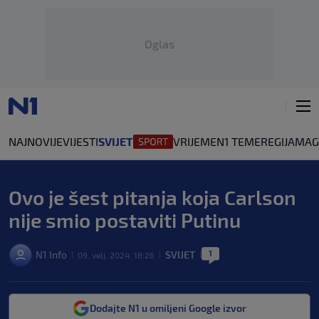
Oglas
NAJNOVIJE
VIJESTI
SVIJET
VRIJEME
N1 TEME
REGIJA
MAG
Ovo je šest pitanja koja Carlson
nije smio postaviti Putinu
1
N1 Info
SVIJET
09. velj. 2024. 18:26
|
|
|
Dodajte N1 u omiljeni Google izvor