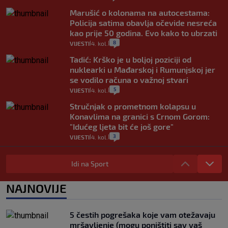
Marušić o kolonama na autocestama:
Policija satima obavlja očevide nesreća
kao prije 50 godina. Evo kako to ubrzati
8
VIJESTI
4. kol.
|
|
Tadić: Krško je u boljoj poziciji od
nuklearki u Mađarskoj i Rumunjskoj jer
se vodilo računa o važnoj stvari
5
VIJESTI
4. kol.
|
|
Stručnjak o prometnom kolapsu u
Konavlima na granici s Crnom Gorom:
"Idućeg ljeta bit će još gore"
3
VIJESTI
4. kol.
|
|
Iz Hrvatske u Italiju može se i preko
mora. Provjerili smo brodske linije i
Idi na Sport
cijene
2
VIJESTI
3. kol.
NAJNOVIJE
|
|
Uzgajivač objasnio zašto kilogram
rajčica košta deset eura: "Nećete ih
5 čestih pogrešaka koje vam otežavaju
vidjeti na akcijama u trgovinama"
mršavljenje (mogu poništiti sav vaš