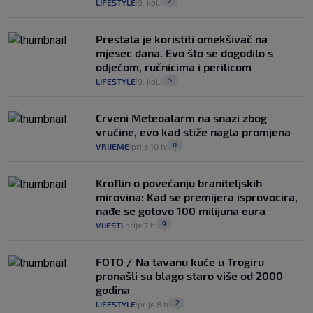
2
LIFESTYLE
9. kol.
|
|
Prestala je koristiti omekšivač na
mjesec dana. Evo što se dogodilo s
odjećom, ručnicima i perilicom
5
LIFESTYLE
9. kol.
|
|
Crveni Meteoalarm na snazi zbog
vrućine, evo kad stiže nagla promjena
0
VRIJEME
prije 10 h
|
|
Kroflin o povećanju braniteljskih
mirovina: Kad se premijera isprovocira,
nađe se gotovo 100 milijuna eura
9
VIJESTI
prije 7 h
|
|
FOTO / Na tavanu kuće u Trogiru
pronašli su blago staro više od 2000
godina
2
LIFESTYLE
prije 8 h
|
|