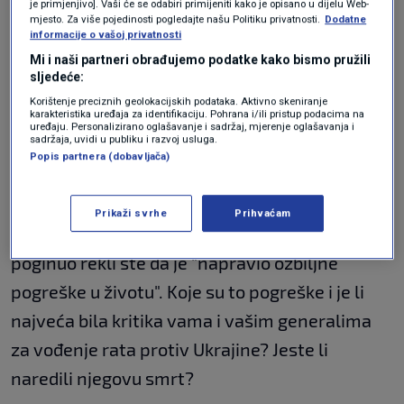
je primjenjivo]. Vaši će se odabiri primijeniti kako je opisano u dijelu Web-
ubojstva, pokušaje ubojstava i zatvaranja?
mjesto. Za više pojedinosti pogledajte našu Politiku privatnosti.
Dodatne
informacije o vašoj privatnosti
Treće pitanje
Mi i naši partneri obrađujemo podatke kako bismo pružili
sljedeće:
Korištenje preciznih geolokacijskih podataka. Aktivno skeniranje
karakteristika uređaja za identifikaciju. Pohrana i/ili pristup podacima na
uređaju. Personalizirano oglašavanje i sadržaj, mjerenje oglašavanja i
sadržaja, uvidi u publiku i razvoj usluga.
Jeste li bili iznenađeni kada se vaš stari
Popis partnera (dobavljača)
prijatelj iz St. Peterburga, vođa plaćeničke
skupine Wagner,
Jevgenij Prigožin
, okrenuo
Prikaži svrhe
Prihvaćam
protiv vas? Nakon avionske nesreće u kojoj je
poginuo rekli ste da je "napravio ozbiljne
pogreške u životu". Koje su to pogreške i je li
najveća bila kritika vama i vašim generalima
za vođenje rata protiv Ukrajine? Jeste li
naredili njegovu smrt?