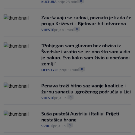
0
KULTURA
prije 23 min
|
|
Završavaju se radovi, poznato je kada će
pruga Križevci - Bjelovar biti otvorena
0
VIJESTI
prije 41 min
|
|
"Pobjegao sam glavom bez obzira iz
Švedske i vratio se jer ono što sam vidio
je pakao. Evo kako sam živio u obećanoj
zemlji“
0
LIFESTYLE
prije 51 min
|
|
Penava traži hitno sazivanje koalicije i
žurnu sanaciju ugroženog područja u Lici
0
VIJESTI
prije 1 h
|
|
Suša pustoši Austriju i Italiju: Prijeti
nestašica hrane
0
SVIJET
prije 1 h
|
|