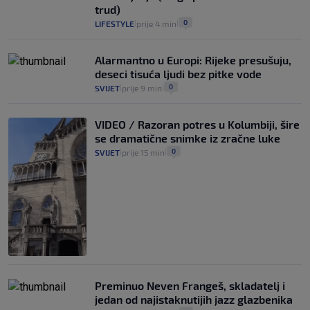
8
VIJESTI
3. kol.
|
|
trud)
0
LIFESTYLE
prije 4 min
|
|
Alarmantno u Europi: Rijeke presušuju,
deseci tisuća ljudi bez pitke vode
0
SVIJET
prije 9 min
|
|
VIDEO / Razoran potres u Kolumbiji, šire
se dramatične snimke iz zračne luke
0
SVIJET
prije 15 min
|
|
Preminuo Neven Frangeš, skladatelj i
jedan od najistaknutijih jazz glazbenika